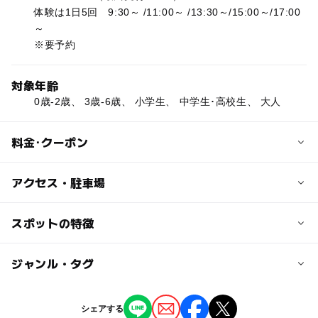
体験は1日5回 9:30～ /11:00～ /13:30～/15:00～/17:00
～
※要予約
対象年齢
0歳-2歳、 3歳-6歳、 小学生、 中学生･高校生、 大人
料金･クーポン
子供の料金
アクセス・駐車場
オリジナルアイスバーづくり体験 1,800円（税込）
交通アクセス
スポットの特徴
大人の料金
ゆいレール 古島駅より車で約12分
オリジナルアイスバーづくり体験 1,800円（税込）
◯
ー
駐車場あり
ジャンル・タグ
駅から近い
近くの駅
浦添前田駅
ー
ー
授乳室あり
託児所
ジャンル
シェアする