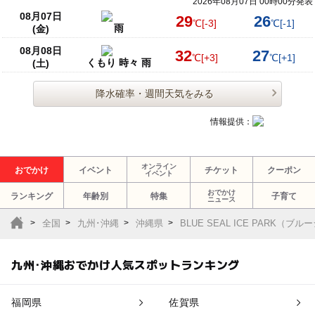
2026年08月07日 00時00分発表
08月07日
29
26
℃
[-3]
℃
[-1]
雨
(金)
08月08日
32
27
℃
[+3]
℃
[+1]
くもり 時々 雨
(土)
降水確率・週間天気をみる
情報提供：
オンライン
おでかけ
イベント
チケット
クーポン
イベント
おでかけ
ランキング
年齢別
特集
子育て
ニュース
全国
九州･沖縄
沖縄県
BLUE SEAL ICE PARK（
九州･沖縄おでかけ人気スポットランキング
福岡県
佐賀県