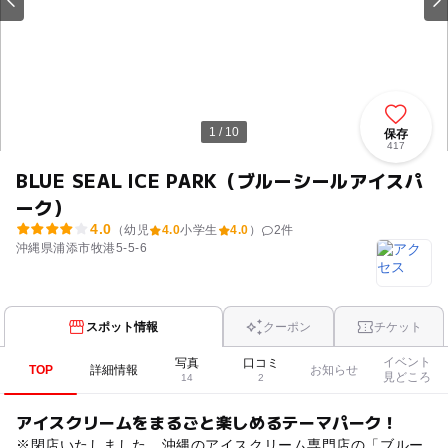
1 / 10
保存
417
BLUE SEAL ICE PARK（ブルーシールアイスパ
ーク）
4.0
（幼児
4.0
小学生
4.0
）
2
件
沖縄県浦添市牧港5-5-6
スポット情報
クーポン
チケット
イベント
写真
口コミ
TOP
詳細情報
お知らせ
見どころ
14
2
アイスクリームをまるごと楽しめるテーマパーク！
※閉店いたしました。沖縄のアイスクリーム専門店の「ブルー