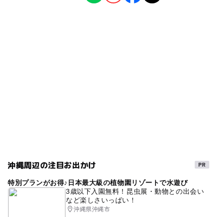
工場見学
◯
ー
雨でもOK
ベビーカーOK
経塚駅
タグ
ー
ー
食事持込OK
レストラン
てだこ浦西駅
アイスクリーム
雨でも遊べる
穴場
ー
ー
売店
オムツ交換台
午後から遊べる
冬のお出かけ
雨の日でもOK
GW(ゴールデンウィーク)2027
雨の日おでかけ
ものづくり体験
手づくり体験
手作り体験
春休み2027
冬休み2025-2026
夏休み2026
雨でも楽しめる
沖縄周辺の注目お出かけ
特別プランがお得♪日本最大級の植物園リゾートで水遊び
3歳以下入園無料！昆虫展・動物との出会い
など楽しさいっぱい！
沖縄県沖縄市