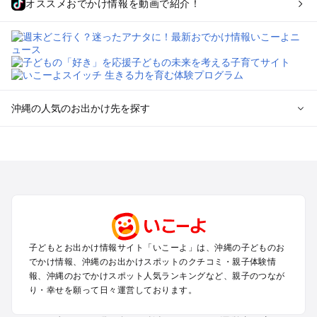
オススメおでかけ情報を動画で紹介！
沖縄の人気のお出かけ先を探す
沖縄のエリアからプール子ども連れのお出かけスポット
を探す
沖縄市（コザ）・北谷・宜野湾のプールお出かけ
那覇のプールお出かけ
名護・本部・国頭のプールお出かけ
沖縄南部（糸満・豊見城）のプールお出かけ
西海岸・東海岸（読谷・宜野座）のプールお出かけ
子どもとお出かけ情報サイト「いこーよ」は、沖縄の子どものお
屋久島・奄美大島・種子島・宮古島・石垣島（鹿児島～沖縄の
でかけ情報、沖縄のお出かけスポットのクチコミ・親子体験情
離島）のプールお出かけ
報、沖縄のおでかけスポット人気ランキングなど、親子のつなが
り・幸せを願って日々運営しております。
沖縄の定番お出かけスポット