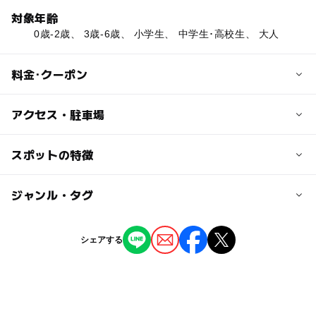
対象年齢
0歳-2歳、 3歳-6歳、 小学生、 中学生･高校生、 大人
料金･クーポン
子供の料金
アクセス・駐車場
施設や設備により異なる
栗拾い体験は入園料120円、プラスお買い上げ
交通アクセス
スポットの特徴
上田菅平ICから20km 40分
大人の料金
◯
ー
駐車場あり
ジャンル・タグ
駅から近い
施設や設備により異なる
近くの駅
栗拾い体験は入園料250円プラスお買い上げ
別所温泉駅
ー
ー
授乳室あり
託児所
ジャンル
バンガロー宿泊は6,400円 など
シェアする
キャンプ場
公園・総合公園
ー
ー
雨でもOK
ベビーカーOK
八木沢駅
タグ
◯
◯
食事持込OK
レストラン
舞田駅