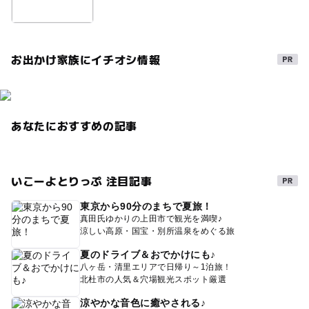
パターゴルフ
アスレチックができるキャンプ場
午後から遊べる
夏休み2026
ゴルフ
お出かけ家族にイチオシ情報
ゴールデンウィーク
夏休み2014
GW2016
あなたにおすすめの記事
いこーよとりっぷ 注目記事
東京から90分のまちで夏旅！
真田氏ゆかりの上田市で観光を満喫♪
涼しい高原・国宝・別所温泉をめぐる旅
夏のドライブ＆おでかけにも♪
八ヶ岳・清里エリアで日帰り～1泊旅！
北杜市の人気＆穴場観光スポット厳選
涼やかな音色に癒やされる♪