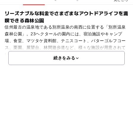
リーズナブルな料金でさまざまなアウトドアライフを満
喫できる森林公園
信州最古の温泉地である別所温泉の南西に位置する「別所温泉
森林公園」。23ヘクタールの園内には、宿泊施設やキャンプ
場、食堂、マツタケ資料館、テニスコート、パターゴルフコー
ス、栗園、展望台、林間遊歩道など、様々な施設が用意されて
います。静かな森林の中の四季折々の花や木をゆっくりと自然
続きをみる