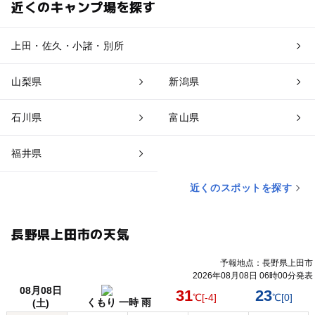
近くのキャンプ場を探す
上田・佐久・小諸・別所
山梨県
新潟県
石川県
富山県
福井県
近くのスポットを探す
長野県上田市の天気
予報地点：長野県上田市
2026年08月08日 06時00分発表
08月08日
31
23
℃
[-4]
℃
[0]
くもり 一時 雨
(土)