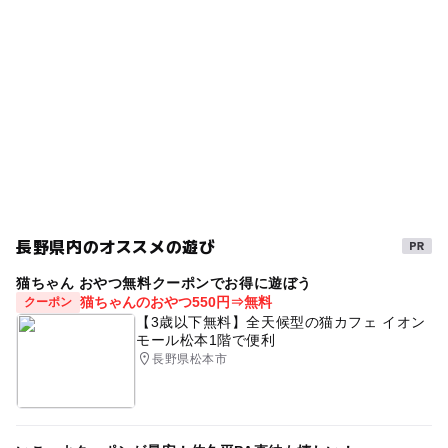
子連れokゴルフ
アスレチックがあるキャンプ場
秋
ー
ー
売店
オムツ交換台
森林公園
平成27年
三連休
GW
アスレチックができるバーベキュー場
GW(ゴールデンウィーク)2027
子どもとゴルフ
自然の中に泊まる
レジャー施設
BBQ
遊歩道
シルバーウィーク2026
公園でバーベキュー場
ファミリーゴルフ
自然観察
パターゴルフコース
長野県内のオススメの遊び
キャンプ場2014
外遊び
ジュニアゴルフ
猫ちゃん おやつ無料クーポンでお得に遊ぼう
駐車場あり
キャンプができる味覚狩り
クリ拾い
猫ちゃんのおやつ550円⇒無料
クーポン
【3歳以下無料】全天候型の猫カフェ イオン
バンガロー
Golf
宿泊
パットパットゴルフコース
モール松本1階で便利
長野県松本市
運動
ミニゴルフ
夏休み2016
ゴールデンウィーク2015
バーベキュー(BBQ)
レジャー
2014年夏休み特集
公園併設