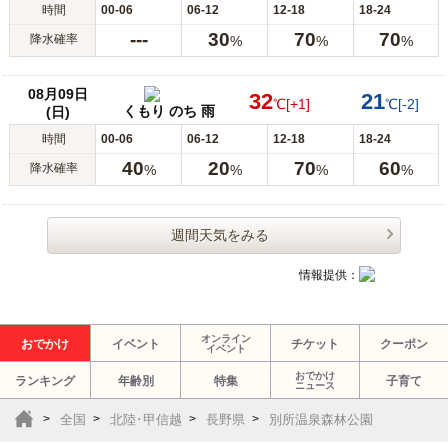
時間
00-06
06-12
12-18
18-24
---
30
70
70
降水確率
%
%
%
08月09日
32
21
℃
[+1]
℃
[-2]
くもり のち 雨
(日)
時間
00-06
06-12
12-18
18-24
40
20
70
60
降水確率
%
%
%
%
週間天気をみる
情報提供：
オンライン
おでかけ
イベント
チケット
クーポン
イベント
おでかけ
ランキング
年齢別
特集
子育て
ニュース
全国
北陸･甲信越
長野県
別所温泉森林公園