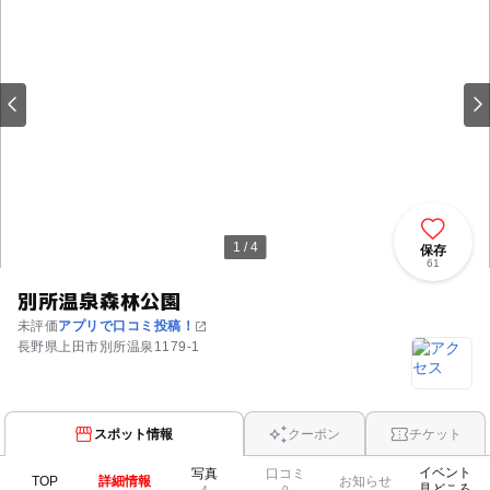
1 / 4
保存
61
別所温泉森林公園
未評価
アプリで口コミ投稿！
長野県上田市別所温泉1179-1
スポット情報
クーポン
チケット
イベント
写真
口コミ
TOP
詳細情報
お知らせ
見どころ
4
0