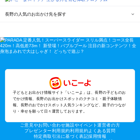
長野の人気のお出かけ先を探す
長野のエリアからプール子ども連れのお出かけスポット
を探す
軽井沢・万座・嬬恋・北軽井沢のプールお出かけ
松本・上高地・諏訪・乗鞍・美ヶ原のプールお出かけ
長野・戸隠・小布施のプールお出かけ
上田・佐久・小諸・別所のプールお出かけ
伊那・駒ヶ根・飯田・昼神（伊那路）のプールお出かけ
蓼科・白樺湖・車山・女神湖・姫木平のプールお出かけ
安曇野・大町のプールお出かけ
子どもとお出かけ情報サイト「いこーよ」は、長野の子どものお
白馬・小谷のプールお出かけ
でかけ情報、長野のお出かけスポットのクチコミ・親子体験情
八ヶ岳・野辺山・富士見・原村・小海線沿線のプールお出かけ
報、長野のおでかけスポット人気ランキングなど、親子のつなが
木曽路・木曽周辺のプールお出かけ
り・幸せを願って日々運営しております。
野沢・志賀高原周辺のプールお出かけ
飯山・斑尾・信濃町・黒姫のプールお出かけ
ご意見やお問い合わせ
施設やイベント運営者の方
千曲・戸倉上山田のプールお出かけ
プレゼンター利用規約
利用規約
よくある質問
特定商取引法に基づく表記
採用情報
須坂・菅平高原・峰の原高原のプールお出かけ