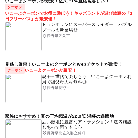
いこーよクーポンが最安！佐久平PA直結も嬉しい！
クーポン
パットパットゴルフ
キャンプ
温泉がある
いこーよクーポンでお得に遊ぼう！キッズランドが遊び放題の「1
日フリーパス」が最安値！
春休み2027
栗園
収穫体験
旅行
親子ゴルフ
トランポリンにスーパースライダー！バブル
プールも新登場◎
子連れゴルフ
バーベキューができる味覚狩り
長野県佐久市
野外体験
屋外遊び場
自然体験
屋外遊び
ゴールデンウィーク2016
秋のお出かけ2026
上田・別所・鹿教湯
野外遊び場
gw2015
見逃し厳禁！いこーよのクーポンとWebチケットが最安！
いこーよクーポンが最安！
クーポン
運動・体を動かす
テニス
キッズゴルフ
親子三世代で楽しもう！いこーよクーポン利
用で祖父母入村無料◎
食事持込OK
栗拾い
森林浴
キャンプ施設
長野県長野市
夏休み2015
GW(ゴールデンウィーク)2015
ドライブ
アウトドア
家族ゴルフ
味覚狩り
家族におすすめ！夏の平均気温が22,8℃ 湖畔の遊園地
冬休み2025-2026
キャンプのできる公園
広い敷地に豊富なアトラクション！屋内施設
もあって雨でも安心
子どもゴルフ
GW(ゴールデンウィーク)2016
穴場
長野県北佐久郡立科町