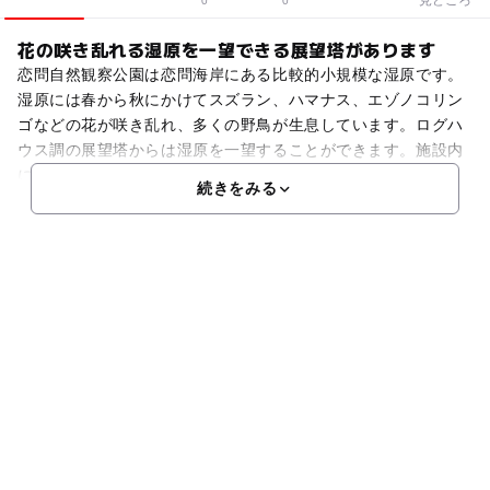
0
0
花の咲き乱れる湿原を一望できる展望塔があります
恋問自然観察公園は恋問海岸にある比較的小規模な湿原です。
湿原には春から秋にかけてスズラン、ハマナス、エゾノコリン
ゴなどの花が咲き乱れ、多くの野鳥が生息しています。ログハ
ウス調の展望塔からは湿原を一望することができます。施設内
には観光望遠鏡が2台備え付けられているため、詳しく自然を
続きをみる