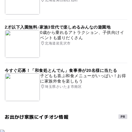
北海道勇払郡占冠村
2才以下入園無料♪家族3世代で楽しめるみんなの遊園地
0歳から乗れるアトラクション、子供向けイ
ベントも盛りだくさん
北海道岩見沢市
今すぐ応募！「和食処とんでん」食事券が20名様に当たる
子どもも喜ぶ和食メニューがいっぱい！お得
に家族外食を楽しもう
埼玉県さいたま市南区
お出かけ家族にイチオシ情報