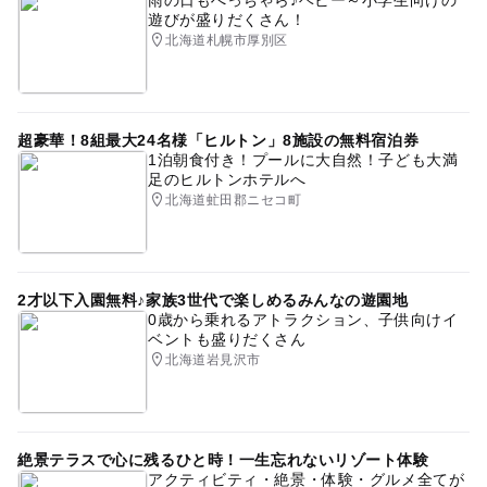
遊びが盛りだくさん！
北海道札幌市厚別区
超豪華！8組最大24名様「ヒルトン」8施設の無料宿泊券
1泊朝食付き！プールに大自然！子ども大満
足のヒルトンホテルへ
北海道虻田郡ニセコ町
2才以下入園無料♪家族3世代で楽しめるみんなの遊園地
0歳から乗れるアトラクション、子供向けイ
ベントも盛りだくさん
北海道岩見沢市
絶景テラスで心に残るひと時！一生忘れないリゾート体験
アクティビティ・絶景・体験・グルメ全てが