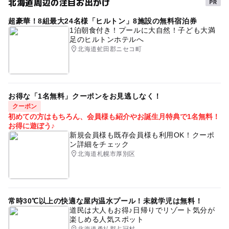
北海道周辺の注目お出かけ
超豪華！8組最大24名様「ヒルトン」8施設の無料宿泊券
1泊朝食付き！プールに大自然！子ども大満
足のヒルトンホテルへ
北海道虻田郡ニセコ町
お得な「1名無料」クーポンをお見逃しなく！
クーポン
初めての方はもちろん、会員様も紹介やお誕生月特典で1名無料！
お得に遊ぼう♪
新規会員様も既存会員様も利用OK！クーポ
ン詳細をチェック
北海道札幌市厚別区
常時30℃以上の快適な屋内温水プール！未就学児は無料！
道民は大人もお得♪日帰りでリゾート気分が
楽しめる人気スポット