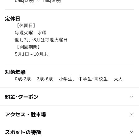
09時00分 ～ 16時30分
定休日
【休園日】
毎週火曜、水曜
但し7月･8月は毎週火曜日
【開園期間】
5月1日～10月末
対象年齢
0歳-2歳、 3歳-6歳、 小学生、 中学生･高校生、 大人
料金･クーポン
子供の料金
アクセス・駐車場
無料
交通アクセス
スポットの特徴
大人の料金
JR白糠駅から車で約15分