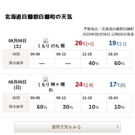
北海道白糠郡白糠町の天気
予報地点：北海道白糠郡白糠町
2026年08月08日 12時00分発表
08月08日
26
19
℃
[+1]
℃
[-1]
くもり のち 雨
(土)
時間
00-06
06-12
12-18
18-24
---
---
40
60
降水確率
%
%
08月09日
24
17
くもり 時々 晴
℃
[-8]
℃
[0]
(日)
れ
時間
00-06
06-12
12-18
18-24
60
30
10
10
降水確率
%
%
%
%
週間天気をみる