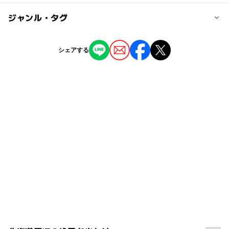
無料
◯
ー
駐車場あり
ジャンル・タグ
駅から近い
近くの駅
庶路駅
ー
ー
授乳室あり
託児所
ジャンル
シェアする
公園・総合公園
ー
◯
雨でもOK
ベビーカーOK
西庶路駅
タグ
◯
ー
食事持込OK
レストラン
駐車可能台数
ウォーキング
春休み2027
植物とふれあう
30台
ー
ー
売店
オムツ交換台
冬休み2025-2026
バードウォッチング
駐車場料金
大人も楽しめる
夏休み2026
アウトドア
自然体験
無料
ファミリー向け
自然観察
ハマナス
湿原
GW(ゴールデンウィーク)2027
無料施設
展望塔
朝から遊べる