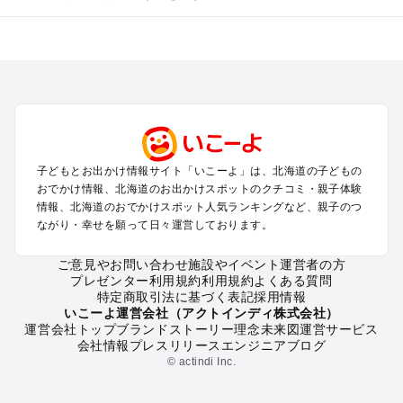
北海道のエリアからプール子ども連れのお出かけスポッ
トを探す
札幌（大通公園・すすきの）周辺のプールお出かけ
旭川・美瑛・層雲峡のプールお出かけ
登別・洞爺湖・苫小牧・室蘭のプールお出かけ
函館・湯の川温泉・大沼・松前のプールお出かけ
帯広・十勝・サホロ・狩勝高原のプールお出かけ
子どもとお出かけ情報サイト「いこーよ」は、北海道の子どもの
千歳・石狩・空知・美唄のプールお出かけ
おでかけ情報、北海道のお出かけスポットのクチコミ・親子体験
小樽・積丹・キロロのプールお出かけ
情報、北海道のおでかけスポット人気ランキングなど、親子のつ
富良野・美瑛・トマム・占冠のプールお出かけ
ながり・幸せを願って日々運営しております。
ニセコ・ルスツのプールお出かけ
知床・ウトロ・羅臼・網走・北見のプールお出かけ
ご意見やお問い合わせ
施設やイベント運営者の方
プレゼンター利用規約
利用規約
よくある質問
釧路・阿寒・屈斜路・川湯・根室のプールお出かけ
特定商取引法に基づく表記
採用情報
えりも・日高・新冠のプールお出かけ
いこーよ運営会社（アクトインディ株式会社）
稚内・宗谷岬・留萌のプールお出かけ
運営会社トップ
ブランドストーリー
理念
未来図
運営サービス
会社情報
プレスリリース
エンジニアブログ
離島（利尻・礼文・天売・焼尻）のプールお出かけ
© actindi Inc.
北海道の定番お出かけスポット