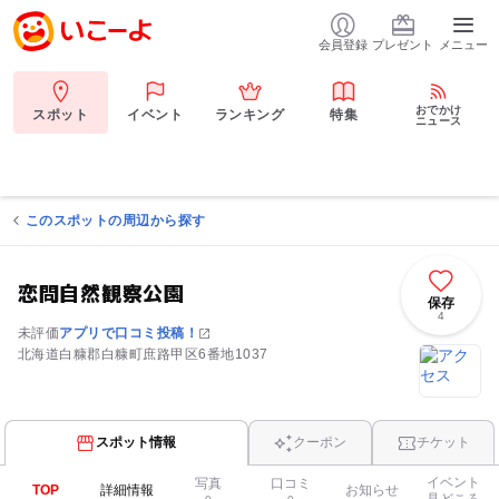
会員登録
プレゼント
メニュー
おでかけ
スポット
イベント
ランキング
特集
ニュース
このスポットの周辺から探す
恋問自然観察公園
保存
4
未評価
アプリで口コミ投稿！
北海道白糠郡白糠町庶路甲区6番地1037
スポット情報
クーポン
チケット
イベント
写真
口コミ
TOP
詳細情報
お知らせ
見どころ