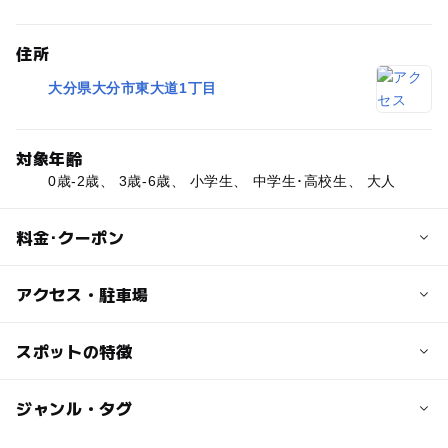
住所
大分県大分市東大道1丁目
対象年齢
0歳-2歳、 3歳-6歳、 小学生、 中学生･高校生、 大人
料金･クーポン
子供の料金
アクセス・駐車場
無料
近くの駅
スポットの特徴
大人の料金
大分駅
無料
ー
◯
駐車場あり
ジャンル・タグ
駅から近い