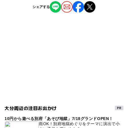
ー
ー
授乳室あり
託児所
ジャンル
シェアする
公園・総合公園
ー
◯
雨でもOK
ベビーカーOK
タグ
◯
ー
食事持込OK
レストラン
イベント広場
夏休み2026
芝生広場
無料施設
ー
ー
売店
オムツ交換台
冬休み2025-2026
春休み2027
大分周辺の注目お出かけ
10円から遊べる別府「あそび地獄」7/18グランドOPEN！
雨OK！別府地獄めぐりをテーマに演出で小