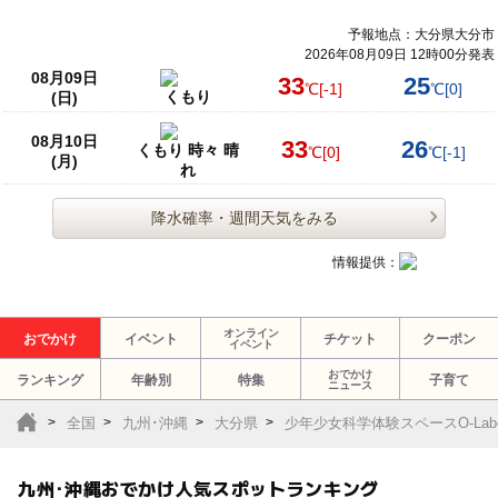
予報地点：大分県大分市
2026年08月09日 12時00分発表
08月09日
33
25
℃
[-1]
℃
[0]
くもり
(日)
08月10日
33
26
くもり 時々 晴
℃
[0]
℃
[-1]
(月)
れ
降水確率・週間天気をみる
情報提供：
オンライン
おでかけ
イベント
チケット
クーポン
イベント
おでかけ
ランキング
年齢別
特集
子育て
ニュース
全国
九州･沖縄
大分県
少年少女科学体験スペースO-La
九州･沖縄おでかけ人気スポットランキング