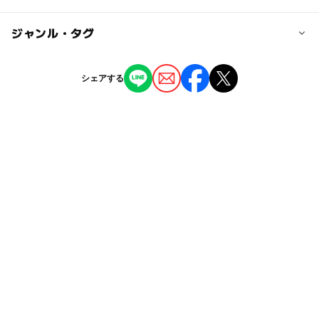
大人の料金
大分駅より徒歩約9分
問い合わせ
ー
ー
駐車場あり
ジャンル・タグ
駅から近い
近くの駅
大分駅
ー
ー
授乳室あり
託児所
ジャンル
シェアする
体験施設
◯
ー
雨でもOK
ベビーカーOK
駐車場詳細
駐車場なし。近隣の有料駐車場を利用ください。
タグ
ー
ー
食事持込OK
レストラン
夏休み2026
冬休み2025-2026
雨の日でもOK
ー
ー
売店
オムツ交換台
雨の日おでかけ
春休み2027
科学体験
雨でも楽しめる
体験プログラム
科学実験
体験講座
雨でも遊べる