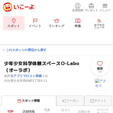
会員登録
プレゼント
メニュー
おでかけ
スポット
イベント
ランキング
特集
ニュース
このスポットの周辺から探す
少年少女科学体験スペースO-Labo
（オーラボ）
保存
13
未評価
アプリで口コミ投稿！
大分県大分市府内町3丁目6-11
スポット情報
クーポン
チケット
イベント
写真
口コミ
TOP
詳細情報
お知らせ