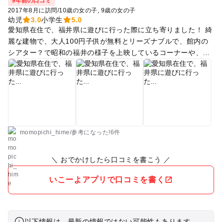
9年前の口コミ
2017年8月に訪問
/
10歳の女の子
9歳の女の子
幼児
3.0
小学生
5.0
愛知県在住で、福井県に遊びに行った際に立ち寄りました！ 綺
麗な建物で、大人100円子供が無料とリーズナブルで、館内の
シアター？で昭和の福井の様子を上映しているコーナーや、古
墳時代の茅葺き屋根の建物、昔の自動車などがあり、そして何
より昭和の街を再現したコーナーが本当にタイムスリップした
かのようで面白かったです！ 番犬に近づくと本当に犬が吠えて
みたり、昭和の家屋の台所の窓の裏には蜂の巣と蜂までと、凄
く細かいところまで再現されていて、そういう細かいところを
小学生の子供と一つ一つ覗きながら発見していくのが楽しかっ
たです！ 昔の洗濯機、ハンドル付きの脱水機、アンテナ付きブ
momopichi_hime
/
参考に
なった!
6件
ラウン管テレビなどの家電と、懐かしい黒電話もあり、黒電話
は実際に触ることができたので、子供も初めて触り『今と違っ
＼ おでかけしたら口コミを書こう ／
て、昔の電話ってかけるのに時間かかったんだね！洗濯機も絞
るの大変そう！』と、今と昔の違いを実感していました（笑）
いこーよアプリで口コミを書く
入館料以上に大人も子供も楽しめる施設でした！
以下情報は、最新の情報ではない可能性もあります。