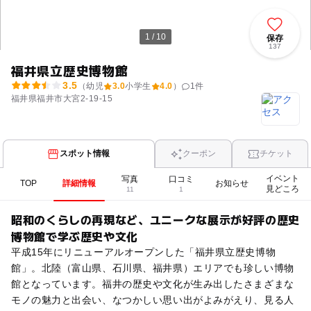
1 / 10
保存
137
福井県立歴史博物館
3.5
（幼児
3.0
小学生
4.0
）
1
件
福井県福井市大宮2-19-15
スポット情報
クーポン
チケット
イベント
写真
口コミ
TOP
詳細情報
お知らせ
見どころ
11
1
昭和のくらしの再現など、ユニークな展示が好評の歴史
博物館で学ぶ歴史や文化
平成15年にリニューアルオープンした「福井県立歴史博物
館」。北陸（富山県、石川県、福井県）エリアでも珍しい博物
館となっています。福井の歴史や文化が生み出したさまざまな
モノの魅力と出会い、なつかしい思い出がよみがえり、見る人