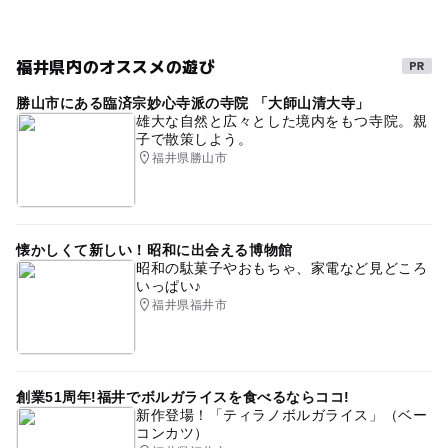
おむつ交換台あり
駐車場あり
GW(ゴールデンウィーク)2016
石川県
北陸(富山県
福井県内のオススメの遊び
北陸お出かけ
学習施設
雨の日おでかけ
三連休
勝山市にある臨済宗妙心寺派の寺院 「大師山清大寺」
雄大な自然と広々とした境内をもつ寺院。親
午後から遊べる
遊びと学び
北陸3県
子で散策しよう。
福井県勝山市
雨でも楽しめる
「文化の日」特典あり
冬休み2025-2026
旅行
穴場
授乳室あり
秋のお出かけ2026
夏休み2026
懐かしくて新しい！昭和に出会える博物館
昭和の駄菓子やおもちゃ、家電など見どころ
夏休み・自由研究2026
夏休み自由研究
室内
いっぱい♪
福井県福井市
文化の日特典のあるスポット2014
文化の日
GW(ゴールデンウィーク)2027
創業51周年!福井でボルガライスを食べるならココ!
新作登場！「ティラノボルガライス」（ベー
コンカツ）