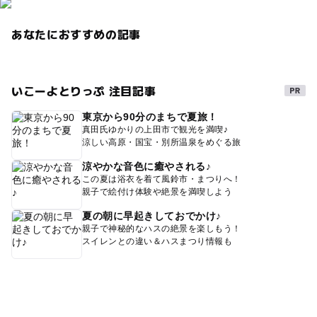
あなたにおすすめの記事
いこーよとりっぷ 注目記事
東京から90分のまちで夏旅！
真田氏ゆかりの上田市で観光を満喫♪
涼しい高原・国宝・別所温泉をめぐる旅
涼やかな音色に癒やされる♪
この夏は浴衣を着て風鈴市・まつりへ！
親子で絵付け体験や絶景を満喫しよう
夏の朝に早起きしておでかけ♪
親子で神秘的なハスの絶景を楽しもう！
スイレンとの違い＆ハスまつり情報も