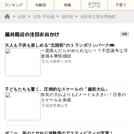
おでかけ
ランキング
年齢別
特集
子育て
ニュース
全国
北陸･甲信越
福井県
福井県立歴史博物館
福井周辺の注目お出かけ
大人も子供も楽しめる"北陸初"のトランポリンパーク👪
一度跳んだらやめられない！？不思議🌀な浮
遊感＆爽快感🙌
石川県野々市市
子どもたちも驚く、圧倒的なスケールの「越前大仏」
奈良の大仏よりも2メートル大きい！圧巻の
スケールを体感
福井県勝山市
ポニー、羊のエサやり体験等のアクティビティが充実！