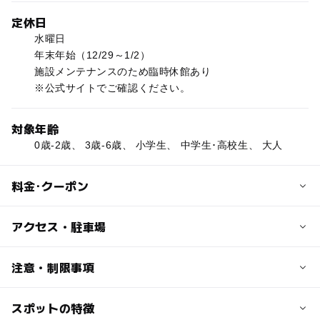
定休日
水曜日
年末年始（12/29～1/2）
施設メンテナンスのため臨時休館あり
※公式サイトでご確認ください。
対象年齢
0歳-2歳、 3歳-6歳、 小学生、 中学生･高校生、 大人
料金･クーポン
子供の料金
アクセス・駐車場
高校生以下：無料
交通アクセス
注意・制限事項
大人の料金
北陸自動車道 福井北インターから西へ約15分
100円
スポットの特徴
※掲載情報は福井県のオープンデータを活用しています。
特別展は別途