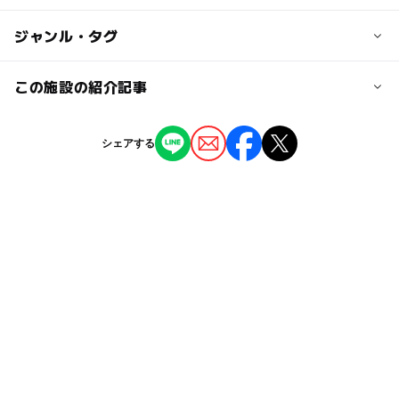
近くの駅
20名以上の団体：80円
西別院駅
◯
ー
駐車場あり
ジャンル・タグ
駅から近い
70歳以上：無料
田原町駅
◯
ー
授乳室あり
託児所
ジャンル
この施設の紹介記事
博物館・科学館
◯
◯
雨でもOK
ベビーカーOK
まつもと町屋駅
【2025】「関西文化の日」無料スポット18
シェアする
選！ 親子におすすめの遊べる施設を厳選
タグ
ー
ー
食事持込OK
レストラン
駐車可能台数
2025年11月13日
北陸子連れ
春休み2027
北陸3県遊び場
60台
ー
◯
売店
オムツ交換台
歴史博物館
雨の日でもOK
福井・鯖江
駐車場料金
日本の歴史・民俗を学ぶ
ミュージアム
無料
シルバーウィーク2026
福井県)
北陸遊び場
雨でも遊べる
文化の日特典のある歴史スポット
朝から遊べる
ベビーカーOK
北陸
時代村
北陸3県お出かけ
昭和
北陸3県子連れ