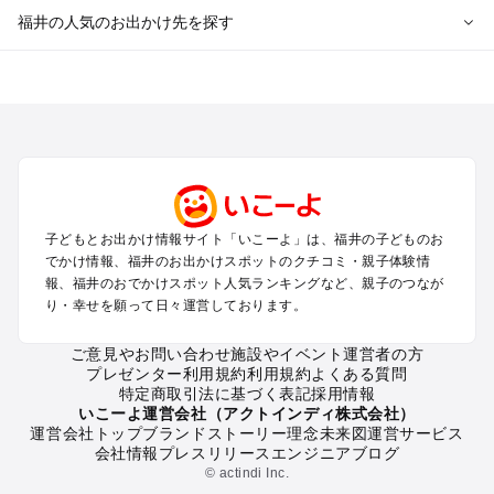
福井の人気のお出かけ先を探す
福井のエリアからプール子ども連れのお出かけスポット
を探す
敦賀・若狭のプールお出かけ
福井・鯖江・永平寺周辺・奥越前のプールお出かけ
東尋坊・あわら・三国のプールお出かけ
越前・越前海岸のプールお出かけ
子どもとお出かけ情報サイト「いこーよ」は、福井の子どものお
福井の定番お出かけスポット
でかけ情報、福井のお出かけスポットのクチコミ・親子体験情
福井の遊園地
報、福井のおでかけスポット人気ランキングなど、親子のつなが
り・幸せを願って日々運営しております。
福井の動物園
福井のバーベキュー
ご意見やお問い合わせ
施設やイベント運営者の方
福井の釣り
プレゼンター利用規約
利用規約
よくある質問
福井の牧場
特定商取引法に基づく表記
採用情報
福井のプール
いこーよ運営会社（アクトインディ株式会社）
運営会社トップ
ブランドストーリー
理念
未来図
運営サービス
福井のアスレチック
会社情報
プレスリリース
エンジニアブログ
福井の公園・総合公園
© actindi Inc.
福井の観光