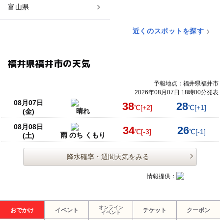
富山県
近くのスポットを探す
福井県福井市の天気
予報地点：福井県福井市
2026年08月07日 18時00分発表
08月07日
38
28
℃
[+2]
℃
[+1]
晴れ
(金)
08月08日
34
26
℃
[-3]
℃
[-1]
雨 のち くもり
(土)
降水確率・週間天気をみる
情報提供：
オンライン
おでかけ
イベント
チケット
クーポン
イベント