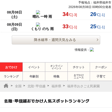
予報地点：福井県福井市
2026年08月08日 00時00分発表
08月08日
34
26
℃
[-3]
℃
[-1]
晴れ 一時 雨
(土)
08月09日
33
25
℃
[-1]
℃
[-1]
くもり のち 雨
(日)
降水確率・週間天気をみる
情報提供：
オンライン
おでかけ
イベント
チケット
クーポン
イベント
おでかけ
ランキング
年齢別
特集
子育て
ニュース
全国
北陸･甲信越
福井県
福井市おさごえ民家園
北陸･甲信越おでかけ人気スポットランキング