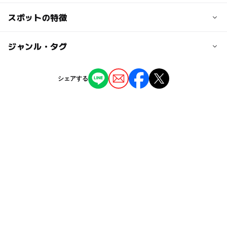
100円
スポットの特徴
日本の歴史・民俗を学ぶ:〇
団体（20人以上） 50円
近くの駅
70歳以上・障害者 無料
花堂駅
◯
ー
駐車場あり
ジャンル・タグ
駅から近い
家庭の日（毎月第3日曜日）、文化の日（11月3日）、ふる
さとの日（2月7日）無料
赤十字前駅
※JAF会員の割引あり
ー
ー
授乳室あり
託児所
ジャンル
シェアする
観光
◯
ー
雨でもOK
ベビーカーOK
商工会議所前駅
タグ
ー
ー
食事持込OK
レストラン
駐車可能台数
春休み2027
学習施設
シルバーウィーク2026
10台
ー
ー
売店
オムツ交換台
駐車場あり
雨の日おでかけ
朝から遊べる
北陸
駐車場料金
石川県
北陸3県遊び場
日本の歴史・民俗を学ぶ
無料
雨の日でもOK
北陸遊び場
三連休
夏休み自由研究
北陸3県お出かけ
北陸お出かけ