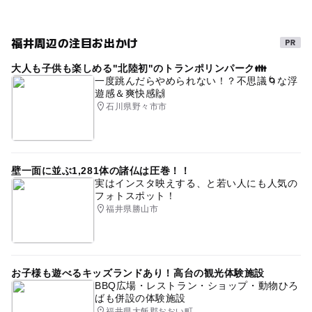
雨でも遊べる
遊びと学び
文化財
北陸(富山県
午後から遊べる
ミュージアム
北陸3県子連れ
福井周辺の注目お出かけ
雨でも楽しめる
文化の日特典のあるスポット2014
大人も子供も楽しめる"北陸初"のトランポリンパーク👪
北陸子連れ
秋のお出かけ2026
一度跳んだらやめられない！？不思議🌀な浮
遊感＆爽快感🙌
GW(ゴールデンウィーク)2027
夏休み・自由研究2026
石川県野々市市
ゴールデンウィーク2016
福井県)
古民家
北陸3県
室内
壁一面に並ぶ1,281体の諸仏は圧巻！！
実はインスタ映えする、と若い人にも人気の
フォトスポット！
福井県勝山市
お子様も遊べるキッズランドあり！高台の観光体験施設
BBQ広場・レストラン・ショップ・動物ひろ
ばも併設の体験施設
福井県大飯郡おおい町