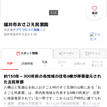
1 / 2
保存
8
福井市おさごえ民家園
未評価
アプリで口コミ投稿！
福井県福井市月見5-4-48
スポット情報
クーポン
チケット
イベント
写真
口コミ
TOP
詳細情報
お知らせ
見どころ
2
0
約150年～300年前の各地域の住宅6棟が移築復元され
た古民家郡
八幡山と兎越山を結ぶおさごえ峠のすぐ北側の山裾にある「お
さごえ民家園」は、県内各地域を代表する6棟の民家が、忠実
に移築復原されている一帯です。これらは江戸時代に建てられ
た越前・若狭の古民家で、古いもので約300年前、新しいもの