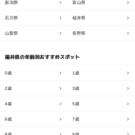
新潟県
富山県
石川県
福井県
山梨県
長野県
福井県の年齢別おすすめスポット
0歳
1歳
2歳
3歳
4歳
5歳
6歳
7歳
8歳
9歳