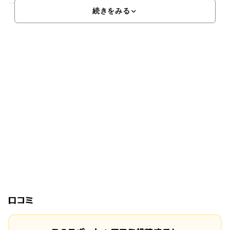
でも約150年の月日を経ています。旧城地家住宅、旧岡本
続きをみる
口コミ