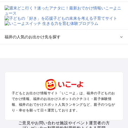
福井の人気のお出かけ先を探す
福井のエリアからプール子ども連れのお出かけスポット
を探す
敦賀・若狭のプールお出かけ
福井・鯖江・永平寺周辺・奥越前のプールお出かけ
東尋坊・あわら・三国のプールお出かけ
越前・越前海岸のプールお出かけ
子どもとお出かけ情報サイト「いこーよ」は、福井の子どものお
福井の定番お出かけスポット
でかけ情報、福井のお出かけスポットのクチコミ・親子体験情
福井の遊園地
報、福井のおでかけスポット人気ランキングなど、親子のつなが
り・幸せを願って日々運営しております。
福井の動物園
福井のバーベキュー
ご意見やお問い合わせ
施設やイベント運営者の方
福井の釣り
プレゼンター利用規約
利用規約
よくある質問