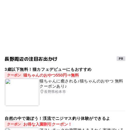
雨でも遊べる
雨でも楽しめる
冬休み2025-2026
駐車場あり
夏休み2026
雨の日おでかけ
午後から遊べる
試飲
お酒作り
ものづくり体験
長野周辺の注目お出かけ
3歳以下無料！猫カフェデビューにもおすすめ
猫ちゃんのおやつ550円⇒無料
クーポン
猫ちゃんに癒される♪猫ちゃんのおやつ 無料
クーポンあり♪
長野県松本市
自然の中で遊ぼう！渓流でニジマス釣り体験ができるよ
お得な入園割引クーポン！
クーポン
アスレチックや遊園地もあるから家族でいろ