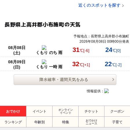
近くのスポットを探す
長野県上高井郡小布施町の天気
予報地点：長野県上高井郡小布施町
2026年08月08日 00時00分発表
08月08日
31
24
℃
[-6]
℃
[0]
くもり のち 雨
(土)
08月09日
32
22
℃
[+1]
℃
[-2]
くもり 一時 雨
(日)
降水確率・週間天気をみる
情報提供：
オンライン
おでかけ
イベント
チケット
クーポン
イベント
おでかけ
ランキング
年齢別
特集
子育て
ニュース