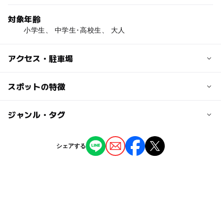
対象年齢
小学生、 中学生･高校生、 大人
アクセス・駐車場
交通アクセス
スポットの特徴
須坂長野東ICから20分
信州中野ICから15分
◯
◯
駐車場あり
ジャンル・タグ
駅から近い
近くの駅
ー
ー
授乳室あり
託児所
ジャンル
シェアする
小布施駅
社会見学
◯
◯
雨でもOK
ベビーカーOK
都住駅
タグ
ー
ー
食事持込OK
レストラン
酒蔵見学
室内
春休み2027
◯
ー
売店
オムツ交換台
GW(ゴールデンウィーク)2027
雨の日でもOK