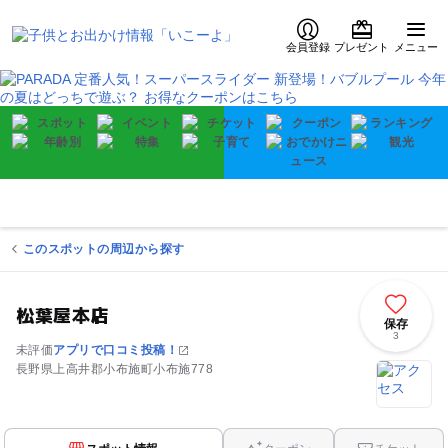
会員登録
プレゼント
メニュー
このスポットの周辺から探す
松葉屋本店
保存
3
未評価
アプリで口コミ投稿！
長野県上高井郡小布施町小布施778