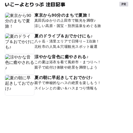
いこーよとりっぷ 注目記事
東京から90分のまちで夏旅！
真田氏ゆかりの上田市で観光を満喫♪
涼しい高原・国宝・別所温泉をめぐる旅
夏のドライブ＆おでかけにも♪
八ヶ岳・清里エリアで日帰り～1泊旅！
北杜市の人気＆穴場観光スポット厳選
涼やかな音色に癒やされる♪
この夏は浴衣を着て風鈴市・まつりへ！
親子で絵付け体験や絶景を満喫しよう
夏の朝に早起きしておでかけ♪
親子で神秘的なハスの絶景を楽しもう！
スイレンとの違い＆ハスまつり情報も