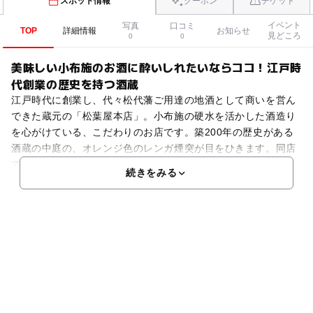
スポット情報
クーポン
チケット
イベント
写真
口コミ
TOP
詳細情報
お知らせ
見どころ
0
0
美味しい小布施のお酒に酔いしれたいならココ！江戸時
代創業の歴史を持つ酒蔵
江戸時代に創業し、代々松代藩ご用達の地酒として商いを営ん
できた蔵元の「松葉屋本店」。小布施の硬水を活かした酒造り
を心がけている、こだわりのお店です。築200年の歴史がある
酒蔵の中庭の、オレンジ色のレンガ煙突が目をひきます。同店
では、酒蔵の見学ができ、12月から2月の仕込みの時期に
続きをみる