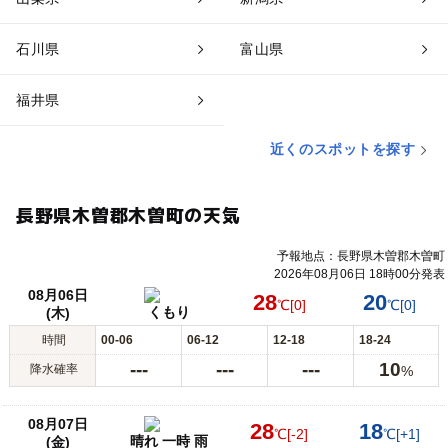
石川県
富山県
福井県
近くのスポットを探す
長野県木曽郡木曽町の天気
予報地点：長野県木曽郡木曽町
2026年08月06日 18時00分発表
08月06日
28
20
℃
[0]
℃
[0]
くもり
(木)
時間
00-06
06-12
12-18
18-24
---
---
---
10
降水確率
%
08月07日
28
18
℃
[-2]
℃
[+1]
晴れ 一時 雨
(金)