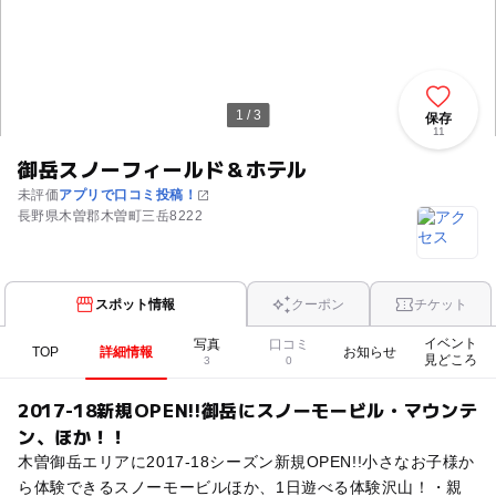
1 / 3
保存
11
御岳スノーフィールド＆ホテル
未評価
アプリで口コミ投稿！
長野県木曽郡木曽町三岳8222
スポット情報
クーポン
チケット
イベント
写真
口コミ
TOP
詳細情報
お知らせ
見どころ
3
0
2017-18新規OPEN!!御岳にスノーモービル・マウンテ
ン、ほか！！
木曽御岳エリアに2017-18シーズン新規OPEN!!小さなお子様か
ら体験できるスノーモービルほか、1日遊べる体験沢山！・親