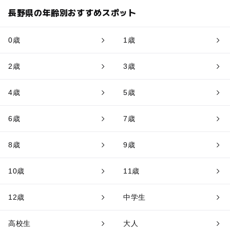
長野県の年齢別おすすめスポット
0歳
1歳
2歳
3歳
4歳
5歳
6歳
7歳
8歳
9歳
10歳
11歳
12歳
中学生
高校生
大人