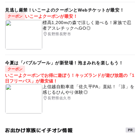
見逃し厳禁！いこーよのクーポンとWebチケットが最安！
いこーよクーポンが最安！
クーポン
標高1,200mの森で涼しく遊べる！家族で忍
者アスレチックへGO◎
長野県長野市
今夏は「バブルプール」が新登場！泡まみれを楽しもう！
クーポン
いこーよクーポンでお得に遊ぼう！キッズランドが遊び放題の「1
日フリーパス」が最安値！
上信越自動車道「佐久平PA」直結！「涼」を
感じるひんやり体験◎
長野県佐久市
お出かけ家族にイチオシ情報