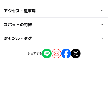
子供の料金
アクセス・駐車場
詳細は公式サイトでご確認ください。
交通アクセス
スポットの特徴
大人の料金
木曽福島駅から車で30分
詳細は公式サイトでご確認ください。
◯
ー
駐車場あり
ジャンル・タグ
駅から近い
ー
ー
授乳室あり
託児所
ジャンル
シェアする
ホテル・旅館
スキー場
ー
ー
雨でもOK
ベビーカーOK
タグ
◯
◯
食事持込OK
レストラン
冬休み2025-2026
雪遊び2025-2026
◯
ー
売店
オムツ交換台
スノーモービルができるスキー場2025-2026
かまくら
スノーモービル
冬のお出かけ