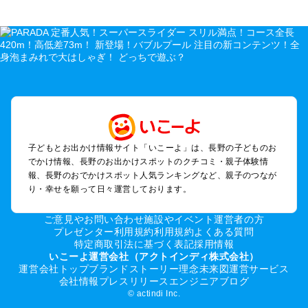
長野のエリアからプール子ども連れのお出かけスポット
を探す
軽井沢・万座・嬬恋・北軽井沢のプールお出かけ
松本・上高地・諏訪・乗鞍・美ヶ原のプールお出かけ
長野・戸隠・小布施のプールお出かけ
上田・佐久・小諸・別所のプールお出かけ
伊那・駒ヶ根・飯田・昼神（伊那路）のプールお出かけ
蓼科・白樺湖・車山・女神湖・姫木平のプールお出かけ
安曇野・大町のプールお出かけ
子どもとお出かけ情報サイト「いこーよ」は、長野の子どものお
白馬・小谷のプールお出かけ
でかけ情報、長野のお出かけスポットのクチコミ・親子体験情
八ヶ岳・野辺山・富士見・原村・小海線沿線のプールお出かけ
報、長野のおでかけスポット人気ランキングなど、親子のつなが
木曽路・木曽周辺のプールお出かけ
り・幸せを願って日々運営しております。
野沢・志賀高原周辺のプールお出かけ
飯山・斑尾・信濃町・黒姫のプールお出かけ
ご意見やお問い合わせ
施設やイベント運営者の方
千曲・戸倉上山田のプールお出かけ
プレゼンター利用規約
利用規約
よくある質問
特定商取引法に基づく表記
採用情報
須坂・菅平高原・峰の原高原のプールお出かけ
いこーよ運営会社（アクトインディ株式会社）
運営会社トップ
ブランドストーリー
理念
未来図
運営サービス
長野の定番お出かけスポット
会社情報
プレスリリース
エンジニアブログ
© actindi Inc.
長野の遊園地