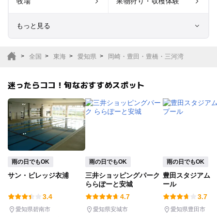
牧場
果物狩り・収穫体験
もっと見る
室内遊び場
遊園地
全国
東海
愛知県
岡崎・豊田・豊橋・三河湾
テーマパーク
動物園
迷ったらココ！旬なおすすめスポット
サファリパーク
植物園・フラワーパー
ク
キャンプ場
バーベキュー
釣り
自然景観
雨の日でもOK
雨の日でもOK
雨の日でもOK
サン・ビレッジ衣浦
三井ショッピングパーク
豊田スタジアム 
いちご狩り
農業体験
ららぽーと安城
ール
3.4
4.7
3.7
潮干狩り
社会見学
愛知県碧南市
愛知県安城市
愛知県豊田市