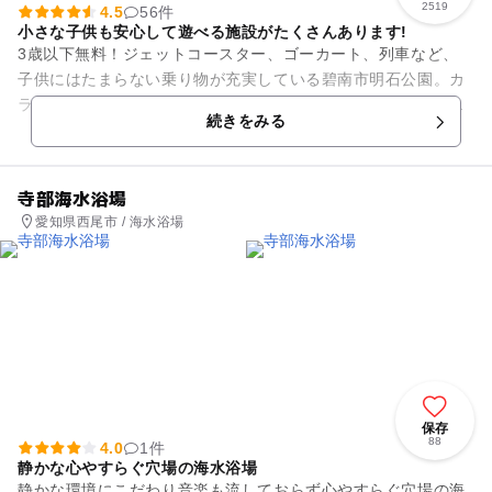
2519
4.5
56件
小さな子供も安心して遊べる施設がたくさんあります!
3歳以下無料！ジェットコースター、ゴーカート、列車など、
子供にはたまらない乗り物が充実している碧南市明石公園。カ
ラフルな遊具は見ているだけでも楽しい気分に。しかも料金が
続きをみる
ほとんど100円程度で済ん...
寺部海水浴場
愛知県西尾市 / 海水浴場
保存
88
4.0
1件
静かな心やすらぐ穴場の海水浴場
静かな環境にこだわり音楽も流しておらず心やすらぐ穴場の海