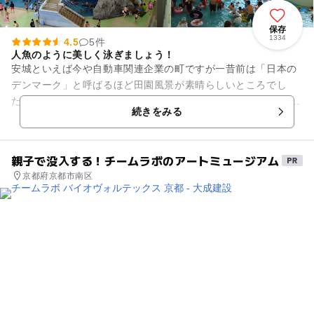
保存
1334
4.5
5件
人魚のように美しく泳ぎましょう！
安城といえば今や自動車関連企業の町ですが一昔前は「日本の
デンマーク」と呼ばるほど田園風景が素晴らしいところでし
た。 そこで「デンマーク」→「アンデルセン」→「人魚姫」→
続きをみる
「マーメイドパレス」とい...
親子で没入する！チームラボのアートミュージアム
京都府京都市南区