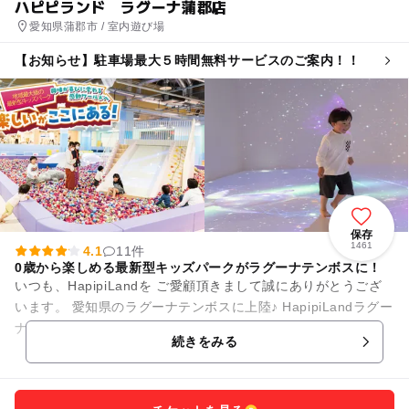
ハピピランド ラグーナ蒲郡店
愛知県蒲郡市 / 室内遊び場
【お知らせ】駐車場最大５時間無料サービスのご案内！！
保存
1461
4.1
11件
0歳から楽しめる最新型キッズパークがラグーナテンボスに！
いつも、HapipiLandを ご愛顧頂きまして誠にありがとうござ
います。 愛知県のラグーナテンボスに上陸♪ HapipiLandラグー
ナ蒲郡は、12歳以下のお子様とそのご家族を対象と...
続きをみる