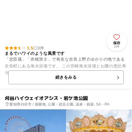
保存
109
3.5
3件
まるでハワイのような風景です
「忠臣蔵」「赤穂浪士」で有名な吉良上野介ゆかりの地である
吉良町にある海水浴場です。 この宮崎海水浴場とお隣の恵比寿
海水浴場のビーチは吉良ワイキキビーチと名付けられ南国ハワ
続きをみる
イをイメージした海...
刈谷ハイウェイオアシス・岩ケ池公園
愛知県刈谷市 / 遊園地, 公園・総合公園, 温泉・銭湯, SA・PA