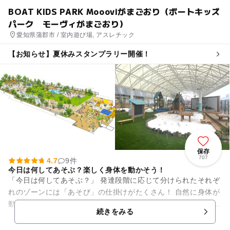
BOAT KIDS PARK Moooviがまごおり（ボートキッズ
パーク モーヴィがまごおり）
愛知県蒲郡市 / 室内遊び場, アスレチック
【お知らせ】夏休みスタンプラリー開催！
保存
707
4.7
9件
今日は何してあそぶ？楽しく身体を動かそう！
「今日は何してあそぶ？」 発達段階に応じて分けられたそれぞ
れのゾーンには「あそび」の仕掛けがたくさん！ 自然に身体が
動き出し、挑戦心がどんどん湧いてくるはず。 身体を動かすこ
続きをみる
との楽しさ...