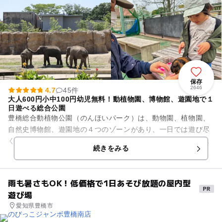
保存
2646
4.7
45件
大人600円小中100円幼児無料！動植物園、博物館、遊園地で１
日遊べる総合公園
豊橋総合動植物公園（のんほいパーク）は、動物園、植物園、
自然史博物館、遊園地の４つのゾーンがあり、一日では遊び尽
くせないほど。動物園にはアジアゾウ、キリン、ライオン、レ
続きをみる
ッサーパンダ、ホッキョクグ...
雨も暑さもOK！低価格で1日あそび放題の屋内型
遊び場
愛知県豊橋市