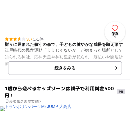
保存
3
3.7
1件
樹々に囲まれた鎮守の森で、子どもの健やかな成長を願えます
江戸時代の民衆運動「ええじゃないか」が始まった場所として
知られる神社。応神天皇や神功皇后が祀られ、厄払いや開運祈
願をはじめ、さまざまなご祈祷を行なうことができます。とく
続きをみる
にお宮参りや七五三詣、ラン...
1歳から遊べるキッズゾーンは親子で利用料金500
円！
愛知県名古屋市緑区