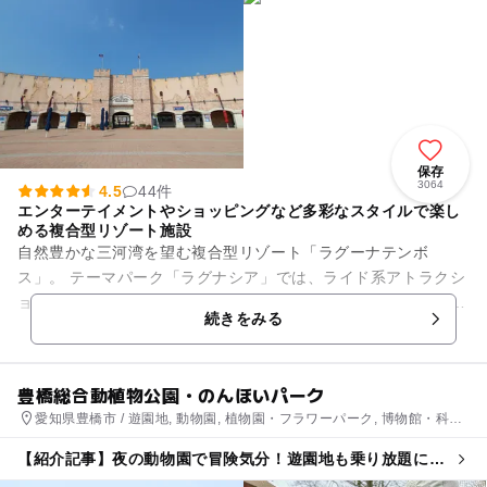
保存
3064
4.5
44件
エンターテイメントやショッピングなど多彩なスタイルで楽し
める複合型リゾート施設
自然豊かな三河湾を望む複合型リゾート「ラグーナテンボ
ス」。 テーマパーク「ラグナシア」では、ライド系アトラクシ
ョンや冒険型アトラクションのほか、噴水ショーや3Dマッピン
続きをみる
グなどエンターテイメント...
豊橋総合動植物公園・のんほいパーク
愛知県豊橋市 / 遊園地, 動物園, 植物園・フラワーパーク, 博物館・科学
館
【紹介記事】夜の動物園で冒険気分！遊園地も乗り放題にな
る「のんほいパークナイトZOO」開催