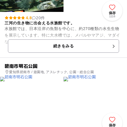
保存
1116
4.8
20件
三河の生き物に出会える水族館です。
水族館では、日本沿岸の魚類を中心に、約270種類の水生生物
を展示しています。特に大水槽では、メバルやマアジ、マダイ
など三河湾・伊勢湾に生息し釣り魚としてもなじみ深い魚を中
続きをみる
心に展示。ニホンイシガメ...
碧南市明石公園
愛知県碧南市 / 遊園地, アスレチック, 公園・総合公園
保存