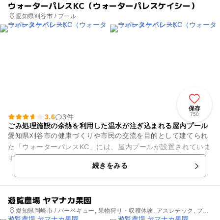
ウォーターパレスKC（ウォーターパレスケイシー）
愛知県刈谷市 / プール
保存
750
3.6
3件
ごみ処理施設の余熱を利用した温水が注ぎ込まれる屋内プール
愛知県刈谷市の健康づくりや市民の交流を目的として建てられ
た「ウォーターパレスKC」には、屋内プールが設置されていま
す。 子ども達に大人気のウォータースライダーが2基の他に
続きをみる
も、水深1mで一周...
遊覧農場 ヤマナカ果園
愛知県岡崎市 / バーベキュー, 果物狩り・収穫体験, アスレチック, プー
ル