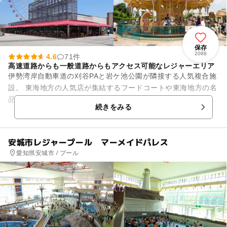
保存
2088
4.6
71件
高速道路からも一般道路からもアクセス可能なレジャーエリア
伊勢湾岸自動車道の刈谷PAと岩ケ池公園が隣接する人気複合施
設。 東海地方の人気店が集結するフードコートや東海地方の名
品が揃うおみやげコーナー、地元の取れたて新鮮野菜が揃う産
続きをみる
直市場、地下12...
安城市レジャープール マーメイドパレス
愛知県安城市 / プール