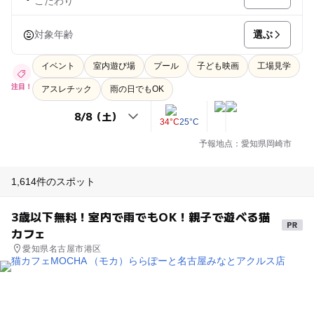
こだわり
選ぶ
対象年齢
イベント
室内遊び場
プール
子ども映画
工場見学
注目！
アスレチック
雨の日でもOK
34°C
25°C
予報地点：愛知県岡崎市
1,614件のスポット
3歳以下無料！室内で雨でもOK！親子で遊べる猫
カフェ
愛知県名古屋市港区