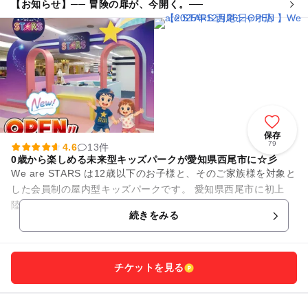
【お知らせ】── 冒険の扉が、今開く。──
保存
79
4.6
13件
0歳から楽しめる未来型キッズパークが愛知県西尾市に☆彡
We are STARS は12歳以下のお子様と、そのご家族様を対象と
した会員制の屋内型キッズパークです。 愛知県西尾市に初上
陸！22世紀のあそび場「We are STARS」☆彡 ここ...
続きをみる
チケットを見る