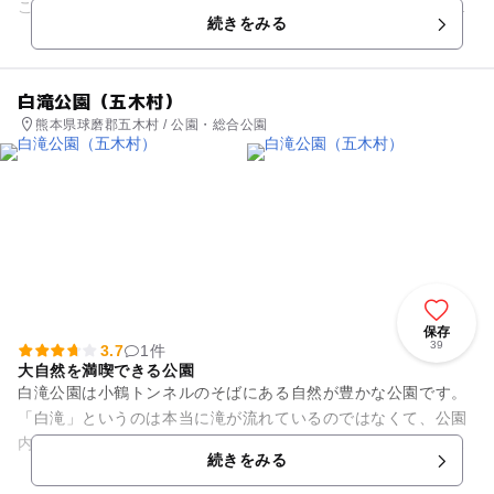
こともでき、また地元のグループや合宿、企業研修、サークル
続きをみる
などの活動の場も提供してい...
白滝公園（五木村）
熊本県球磨郡五木村 / 公園・総合公園
保存
39
3.7
1件
大自然を満喫できる公園
白滝公園は小鶴トンネルのそばにある自然が豊かな公園です。
「白滝」というのは本当に滝が流れているのではなくて、公園
内にある高さ70メートル、幅200メートルもする大石灰岩の断
続きをみる
面がまるで白い滝を流し...