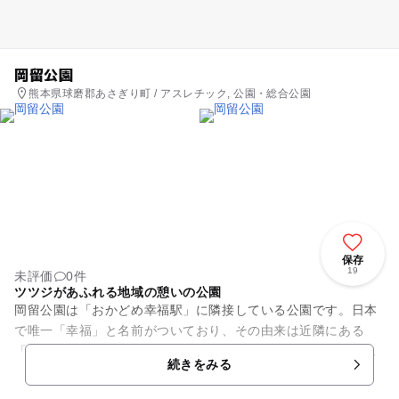
岡留公園
熊本県球磨郡あさぎり町 / アスレチック, 公園・総合公園
保存
19
未評価
0件
ツツジがあふれる地域の憩いの公園
岡留公園は「おかどめ幸福駅」に隣接している公園です。日本
で唯一「幸福」と名前がついており、その由来は近隣にある
「岡留熊野座神社」が幸福神社と呼ばれることに由来します。
続きをみる
公園内には春には桜、初夏にか...