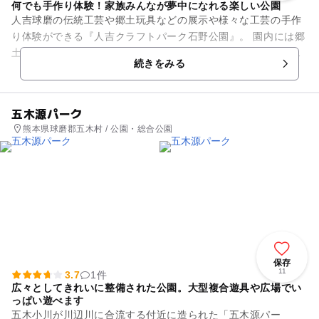
何でも手作り体験！家族みんなが夢中になれる楽しい公園
人吉球磨の伝統工芸や郷土玩具などの展示や様々な工芸の手作
り体験ができる『人吉クラフトパーク石野公園』。 園内には郷
土物産館やキャンプ場と遊具のある公園もあり一日中、または
続きをみる
キャンプを兼ねて遊べ...
五木源パーク
熊本県球磨郡五木村 / 公園・総合公園
保存
11
3.7
1件
広々としてきれいに整備された公園。大型複合遊具や広場でい
っぱい遊べます
五木小川が川辺川に合流する付近に造られた「五木源パー