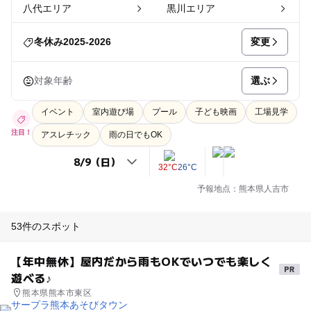
八代エリア
黒川エリア
変更
冬休み2025-2026
選ぶ
対象年齢
イベント
室内遊び場
プール
子ども映画
工場見学
注目！
アスレチック
雨の日でもOK
32°C
26°C
予報地点：熊本県人吉市
53件のスポット
【年中無休】屋内だから雨もOKでいつでも楽しく
遊べる♪
熊本県熊本市東区