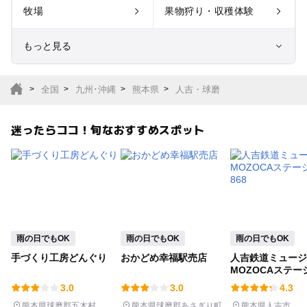
牧場
果物狩り・収穫体験
もっと見る
室内遊び場
遊園地
全国
九州･沖縄
熊本県
人吉・球磨
テーマパーク
動物園
迷ったらココ！旬なおすすめスポット
サファリパーク
植物園・フラワーパー
ク
キャンプ場
バーベキュー
釣り
自然景観
雨の日でもOK
雨の日でもOK
雨の日でもOK
手づくり工房どんぐり
おかどめ幸福駅売店
人吉鉄道ミュージ
いちご狩り
農業体験
MOZOCAステー
868
3.0
3.0
4.3
潮干狩り
社会見学
熊本県球磨郡五木村
熊本県球磨郡あさぎり町
熊本県人吉市