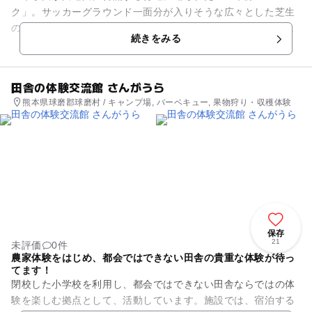
ク」。サッカーグラウンド一面分が入りそうな広々とした芝生
の多目的広場を中心に、遊具のある憩いの広場やイベント広
続きをみる
場、みんなの森などが整備されてい...
田舎の体験交流館 さんがうら
熊本県球磨郡球磨村 / キャンプ場, バーベキュー, 果物狩り・収穫体験
保存
21
未評価
0件
農家体験をはじめ、都会ではできない田舎の貴重な体験が待っ
てます！
閉校した小学校を利用し、都会ではできない田舎ならではの体
験を楽しむ拠点として、活動しています。施設では、宿泊する