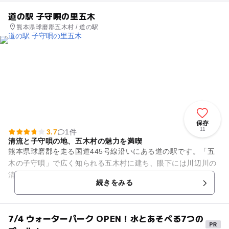
道の駅 子守唄の里五木
熊本県球磨郡五木村 / 道の駅
保存
11
3.7
1件
清流と子守唄の地、五木村の魅力を満喫
熊本県球磨郡を走る国道445号線沿いにある道の駅です。「五
木の子守唄」で広く知られる五木村に建ち、眼下には川辺川の
清流が流れます。敷地内の「子守唄公園」には、茅葺の古民家
続きをみる
が建てられています。五木...
7/4 ウォーターパーク OPEN！水とあそべる7つの