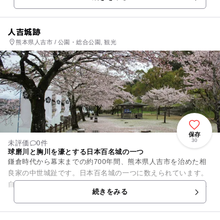
れで賑わいます。ま...
人吉城跡
熊本県人吉市 / 公園・総合公園, 観光
保存
30
未評価
0件
球磨川と胸川を濠とする日本百名城の一つ
鎌倉時代から幕末までの約700年間、熊本県人吉市を治めた相
良家の中世城趾です。日本百名城の一つに数えられています。
自然に流れる球磨川と胸川を濠としています。江戸時代後期に
続きをみる
作られた石垣のはね出し武...