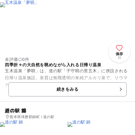
保存
11
未評価
0件
四季折々の大自然を眺めながら入れる日帰り温泉
五木温泉「夢唄」は、道の駅「子守唄の里五木」に併設される
日帰り温泉施設。泉質は無職透明の単純アルカリ泉で、リウマ
チ、関節痛、慢性疾患などの効能が期待できます。広々とした
続きをみる
大浴場にはジェットバス、電...
道の駅 錦
熊本県球磨郡錦町 / 道の駅