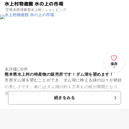
水上村物産館 水の上の市場
熊本県球磨郡水上村 / ショッピング
保存
6
未評価
0件
熊本県水上村の特産物の販売所です！ダム湖を望めます！
市房ダム湖を望むことができ、ダム湖に映える緑の山々が絶好
の美しさです。春にはダム湖の約１万本もの桜が満開となり、
夏には新緑、秋は紅葉、そして冬は雪景色と、訪れるたびに四
続きをみる
季折々の姿を楽しむことがで...