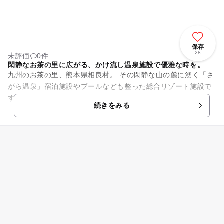
保存
28
未評価
0件
閑静なお茶の里に広がる、かけ流し温泉施設で優雅な時を。
九州のお茶の里、熊本県相良村。 その閑静な山の麓に湧く「さ
がら温泉」宿泊施設やプールなども整った総合リゾート施設で
す。プールは25mプールと子供プールがあります。 豊かな自然
続きをみる
と夜は満天の星が...