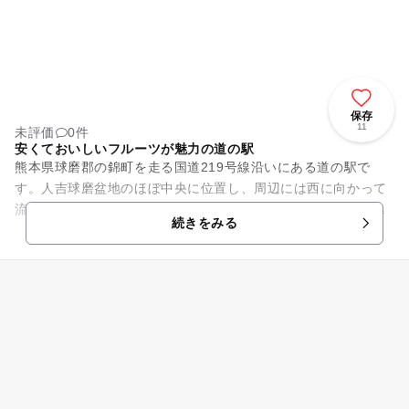
保存
11
未評価
0件
安くておいしいフルーツが魅力の道の駅
熊本県球磨郡の錦町を走る国道219号線沿いにある道の駅で
す。人吉球磨盆地のほぼ中央に位置し、周辺には西に向かって
流れる球磨川が潤す田園地帯に豊かな実りが彩りを添えるフル
続きをみる
ーツの里が広がり、錦町で晩...