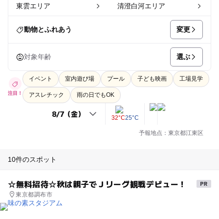
東雲エリア
清澄白河エリア
変更
動物とふれあう
選ぶ
対象年齢
イベント
室内遊び場
プール
子ども映画
工場見学
注目！
アスレチック
雨の日でもOK
32°C
25°C
予報地点：東京都江東区
10件のスポット
☆無料招待☆秋は親子でＪリーグ観戦デビュー！
東京都調布市