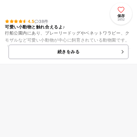
保存
1652
4.5
38件
可愛い小動物と触れ合えるよ♪
行船公園内にあり、プレーリードッグやベネットワラビー、ク
モザルなど可愛い小動物が中心に飼育されている動物園です。
「ふれあいコーナー」（午前10時～11時45分、午後1時15分～
続きをみる
3時）が子ども達に...