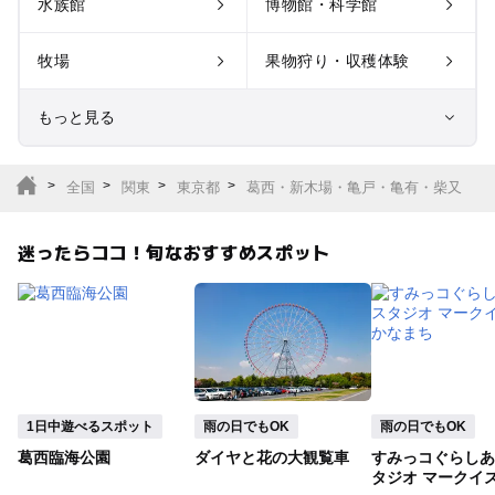
水族館
博物館・科学館
牧場
果物狩り・収穫体験
もっと見る
室内遊び場
遊園地
全国
関東
東京都
葛西・新木場・亀戸・亀有・柴又
テーマパーク
動物園
迷ったらココ！旬なおすすめスポット
サファリパーク
植物園・フラワーパー
ク
キャンプ場
バーベキュー
釣り
自然景観
1日中遊べるスポット
雨の日でもOK
雨の日でもOK
葛西臨海公園
ダイヤと花の大観覧車
すみっコぐらしあ
いちご狩り
農業体験
タジオ マークイ