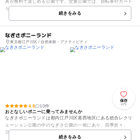
具が無料で楽しめる公園です。交通公園では、自転車やカート
を借りて交通ルールを学ぶことが出来ます。ふれあい動物広場
続きをみる
はリスザルやヤギ、ミニブタ...
なぎさポニーランド
東京都江戸川区 / 自然体験・アクティビティ
保存
475
4.8
10件
おとなしいポニーに乗ってみませんか
なぎさポニーランドは都内江戸川区葛西地区にある総合レクリ
ェーション公園の中のなぎさ公園の一画にあり、四季折々、
花、緑と楽しめる公園として多くの皆様に親しまれています。
続きをみる
ここでは、ポニーに乗馬するこ...