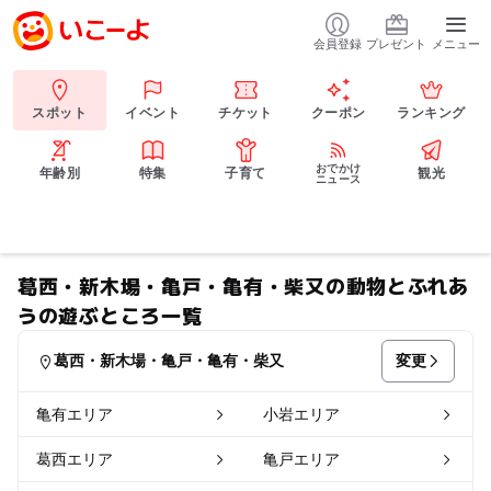
会員登録
プレゼント
メニュー
スポット
イベント
チケット
クーポン
ランキング
おでかけ
年齢別
特集
子育て
観光
ニュース
葛西・新木場・亀戸・亀有・柴又の動物とふれあ
うの遊ぶところ一覧
変更
葛西・新木場・亀戸・亀有・柴又
亀有エリア
小岩エリア
葛西エリア
亀戸エリア