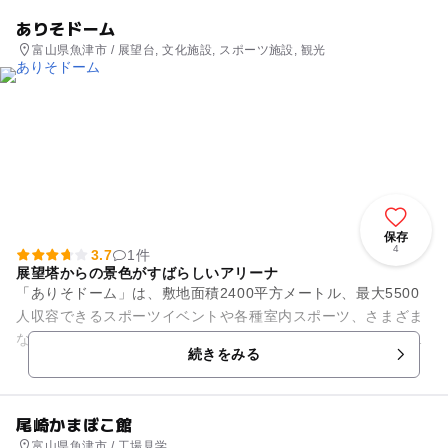
ありそドーム
富山県魚津市 / 展望台, 文化施設, スポーツ施設, 観光
保存
4
3.7
1件
展望塔からの景色がすばらしいアリーナ
「ありそドーム」は、敷地面積2400平方メートル、最大5500
人収容できるスポーツイベントや各種室内スポーツ、さまざま
なイベントなどが楽しめるアリーナです。富山湾の別称「有磯
続きをみる
（ありそ）」からこの...
尾崎かまぼこ館
富山県魚津市 / 工場見学