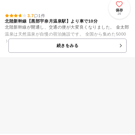
保存
26
3.7
1件
北陸新幹線【黒部宇奈月温泉駅】より車で10分
北陸新幹線が開通し、交通の便が大変良くなりました。 金太郎
温泉は天然温泉が自慢の宿泊施設です。 全国から集めた5000
トンの石を使い立山連峰を表現した屋内岩風呂や露天風呂な
続きをみる
ど、総面積11...