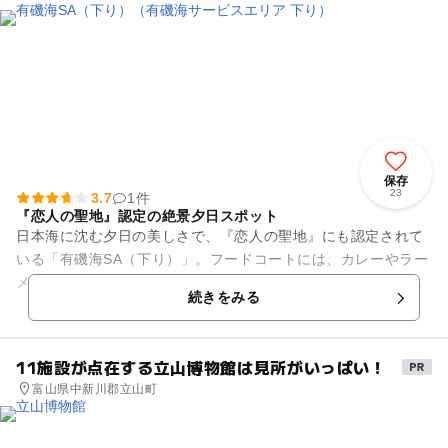
保存
23
3.7
1件
『恋人の聖地』認定の絶景夕日スポット
日本海に沈む夕日の美しさで、『恋人の聖地』にも認定されて
いる「有磯海SA（下り）」。フードコートには、カレーやラー
メン、うどんなど、大人から子どもまで人気のメニューが多彩
続きをみる
にそろいます。お土産には...
11施設が点在する立山博物館は見所がいっぱい！
富山県中新川郡立山町