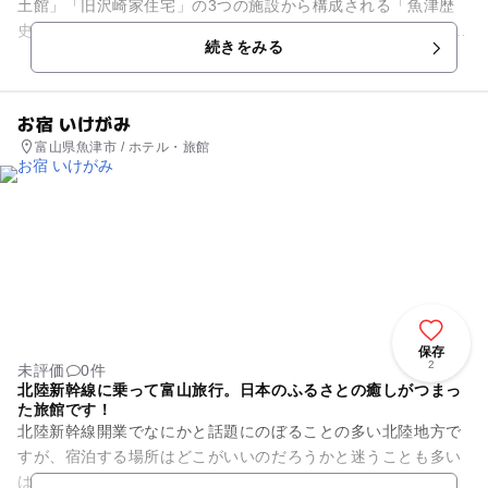
土館」「旧沢崎家住宅」の3つの施設から構成される「魚津歴
史民俗博物館」。 魚津市立歴史民俗資料館は県内最初に開館し
続きをみる
た歴史民俗資料館で...
お宿 いけがみ
富山県魚津市 / ホテル・旅館
保存
2
未評価
0件
北陸新幹線に乗って富山旅行。日本のふるさとの癒しがつまっ
た旅館です！
北陸新幹線開業でなにかと話題にのぼることの多い北陸地方で
すが、宿泊する場所はどこがいいのだろうかと迷うことも多い
はずです。 こちらの旅館は、木造2階立てのこじんまりとした