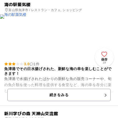
海の駅蜃気楼
富山県魚津市 / レストラン・カフェ, ショッピング
保存
19
3.0
1件
魚津港でその日水揚げされた、新鮮な海の幸を楽しむことがで
きます！
魚津港で水揚げされたばかりの新鮮な魚の販売コーナーや、旬
の魚介類を使った料理を提供する食堂など、海の幸を存分に楽
しむことができます。 週末には浜焼きが開催されており、自分
続きをみる
で炭火で焼いて食べ...
新川学びの森 天神山交流館