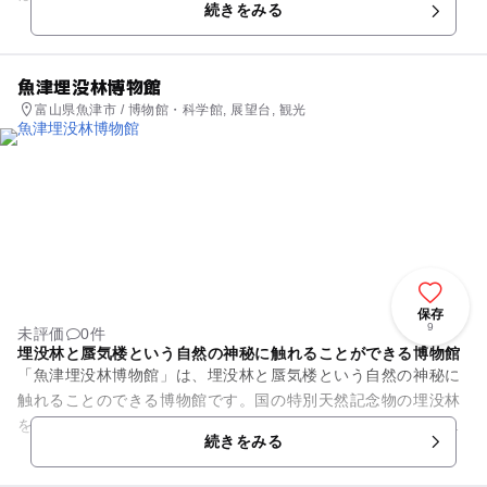
続きをみる
旅館です。お部屋の数は...
魚津埋没林博物館
富山県魚津市 / 博物館・科学館, 展望台, 観光
保存
9
未評価
0件
埋没林と蜃気楼という自然の神秘に触れることができる博物館
「魚津埋没林博物館」は、埋没林と蜃気楼という自然の神秘に
触れることのできる博物館です。国の特別天然記念物の埋没林
をその場で保存・展示し、通称「ねっこランド」とも呼ばれて
続きをみる
います。テーマ館1Fの展示...