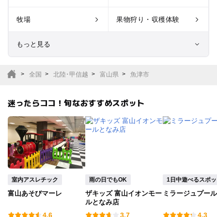
牧場
果物狩り・収穫体験
もっと見る
室内遊び場
遊園地
全国
北陸･甲信越
富山県
魚津市
テーマパーク
動物園
迷ったらココ！旬なおすすめスポット
サファリパーク
植物園・フラワーパー
ク
キャンプ場
バーベキュー
釣り
自然景観
室内アスレチック
雨の日でもOK
1日中遊べるスポッ
富山あそびマーレ
ザキッズ 富山イオンモー
ミラージュプール
いちご狩り
農業体験
ルとなみ店
4.6
3.7
4.3