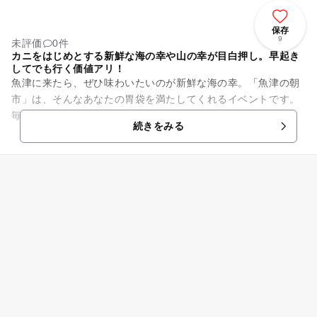
保存
9
未評価
0件
カニをはじめとする新鮮な海の幸や山の幸が目白押し。早起き
してでも行く価値アリ！
魚津に来たら、ぜひ味わいたいのが新鮮な海の幸。「魚津の朝
市」は、そんなあなたの胃袋を満たしてくれるイベントです。
毎月第2・第4日曜日に“海の駅 蜃気楼”で開催され、新鮮でお
続きをみる
いしい魚や野菜が、所狭...