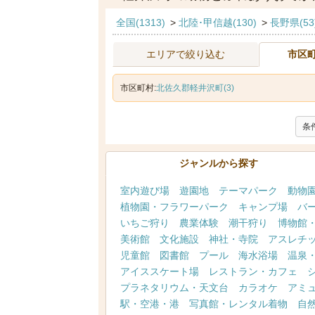
全国(1313)
>
北陸･甲信越(130)
>
長野県(53
エリアで絞り込む
市区
市区町村:
北佐久郡軽井沢町(3)
条
ジャンルから探す
室内遊び場
遊園地
テーマパーク
動物
植物園・フラワーパーク
キャンプ場
バ
いちご狩り
農業体験
潮干狩り
博物館
美術館
文化施設
神社・寺院
アスレチ
児童館
図書館
プール
海水浴場
温泉
アイススケート場
レストラン・カフェ
プラネタリウム・天文台
カラオケ
アミ
駅・空港・港
写真館・レンタル着物
自