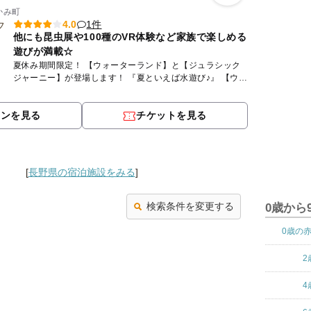
かみ町
1件
4.0
他にも昆虫展や100種のVR体験など家族で楽しめる
遊びが満載☆
夏休み期間限定！ 【ウォーターランド】と【ジュラシック
ジャーニー】が登場します！ 『夏といえば水遊び♪』 【ウォ
ーターランド】 巨大ウォータースライダー2基 ミニ...
ポンを見る
チケットを見る
[
長野県の宿泊施設をみる
]
検索条件を変更する
0歳から
0歳の
2
4