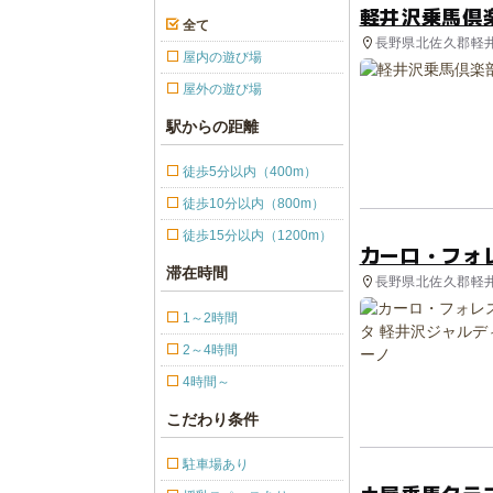
軽井沢乗馬倶
全て
長野県北佐久郡軽井
屋内の遊び場
屋外の遊び場
駅からの距離
徒歩5分以内（400m）
徒歩10分以内（800m）
徒歩15分以内（1200m）
カーロ・フォ
滞在時間
長野県北佐久郡軽井
1～2時間
2～4時間
4時間～
こだわり条件
駐車場あり