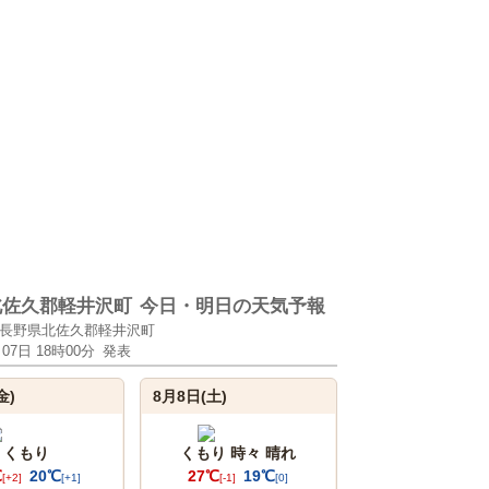
北佐久郡軽井沢町
今日・明日の天気予報
長野県北佐久郡軽井沢町
月07日 18時00分
発表
金)
8月8日(土)
くもり
くもり 時々 晴れ
℃
20℃
27℃
19℃
[+2]
[+1]
[-1]
[0]