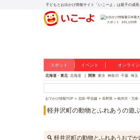
子どもとお出かけ情報サイト「いこーよ」は親子の成長
スポット
101,133件
スポット
イベント
オンライン
北海道・東北
北海道
関東
東京
神奈川
千葉
埼玉
おでかけ情報TOP
北陸･甲信越
長野県
軽井沢・万座
軽井沢町の動物とふれあうの遊
軽井沢町の動物とふれあうおでか