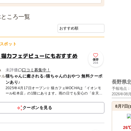
ぶところ一覧
スポット
！猫カフェデビューにもおすすめ
保存
204
未評価
口コミ募集中！
猫ちゃんに癒される♪猫ちゃんのおやつ 無料クーポ
長野県
ンあり♪
2025年4月17日オープン☆ 猫カフェMOCHAは「イオンモ
予報地点：
ール松本店」の1階にあります。雨の日でも安心の「全天候
2026年08
型」屋内施設です。MOCHAが目指しているのは、人も、
猫...
8月7日(
クーポンを見る
26