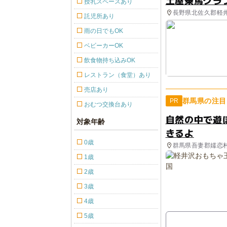
土屋乗馬クラ
授乳スペースあり
長野県北佐久郡軽井
託児所あり
雨の日でもOK
ベビーカーOK
飲食物持ち込みOK
レストラン（食堂）あり
売店あり
群馬県の注目
PR
おむつ交換台あり
自然の中で遊
対象年齢
きるよ
0歳
群馬県吾妻郡嬬恋
1歳
2歳
3歳
4歳
5歳