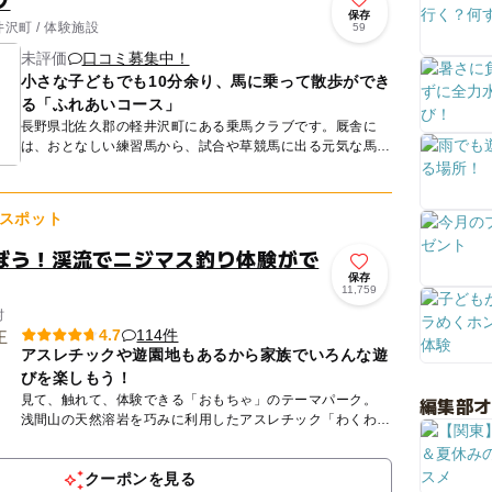
ブ
保存
沢町 / 体験施設
59
未評価
口コミ募集中！
小さな子どもでも10分余り、馬に乗って散歩ができ
る「ふれあいコース」
長野県北佐久郡の軽井沢町にある乗馬クラブです。厩舎に
は、おとなしい練習馬から、試合や草競馬に出る元気な馬ま
で、10頭あまりが生活しています。中には中山グランドジ
ャンプ2003...
スポット
ぼう！渓流でニジマス釣り体験がで
保存
11,759
村
114件
4.7
アスレチックや遊園地もあるから家族でいろんな遊
びを楽しもう！
見て、触れて、体験できる「おもちゃ」のテーマパーク。
編集部
浅間山の天然溶岩を巧みに利用したアスレチック「わくわく
大冒険の森」が大人気！ ツリーハウスやジップロープ、標
高約...
クーポンを見る