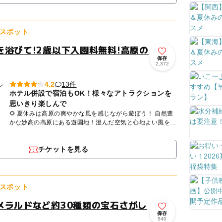
スポット
を浴びて!2歳以下入園料無料!高原の
保存
2,372
13件
4.2
ホテル併設で宿泊もOK！様々なアトラクションを
思いきり楽しんで
🌻 夏休みは高原の爽やかな風を感じながら遊ぼう！ 自然豊
かな妙高の高原にある遊園地！澄んだ空気と心地よい風を感
じながら、家族みんなで思いきり遊べます。 🎡 小さな...
チケットを見る
スポット
メラルドなど約30種類の宝石さがし
保存
540