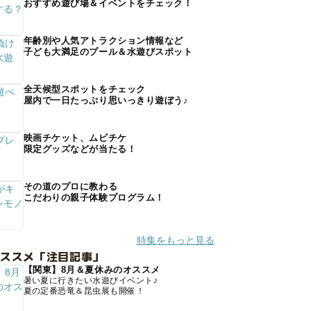
おすすめ遊び場＆イベントをチェック！
年齢別や人気アトラクション情報など
子ども大満足のプール＆水遊びスポット
全天候型スポットをチェック
屋内で一日たっぷり思いっきり遊ぼう♪
映画チケット、ムビチケ
限定グッズなどが当たる！
その道のプロに教わる
こだわりの親子体験プログラム！
特集をもっと見る
オススメ「注目記事」
【関東】8月＆夏休みのオススメ
暑い夏に行きたい水遊びイベント♪
夏の定番恐竜＆昆虫展も開催！