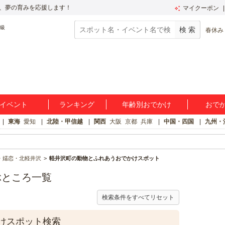
、夢の育みを応援します！
マイクーポン
春休み
イベント
ランキング
年齢別おでかけ
おで
東海
愛知
北陸・甲信越
関西
大阪
京都
兵庫
中国・四国
九州・
・嬬恋・北軽井沢
軽井沢町の動物とふれあうおでかけスポット
ぶところ一覧
検索条件をすべてリセット
けスポット検索