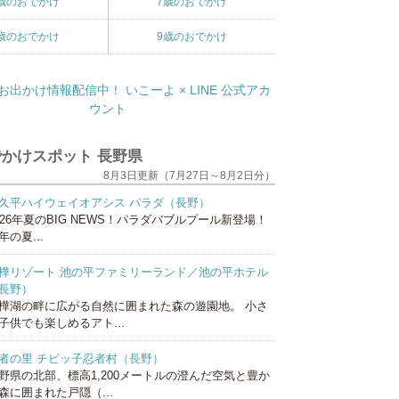
歳のおでかけ
7歳のおでかけ
歳のおでかけ
9歳のおでかけ
かけスポット 長野県
8月3日更新（7月27日～8月2日分）
久平ハイウェイオアシス パラダ（長野）
026年夏のBIG NEWS！パラダバブルプール新登場！
年の夏...
樺リゾート 池の平ファミリーランド／池の平ホテル
長野）
樺湖の畔に広がる自然に囲まれた森の遊園地。 小さ
子供でも楽しめるアト...
者の里 チビッ子忍者村（長野）
野県の北部、標高1,200メートルの澄んだ空気と豊か
森に囲まれた戸隠（...