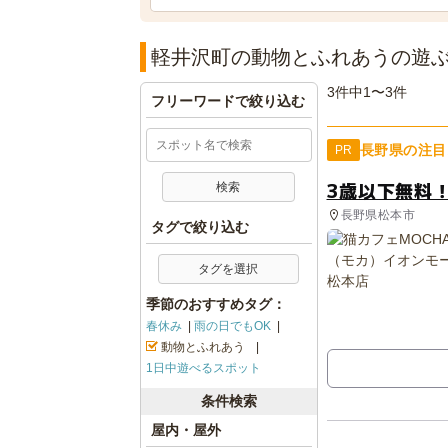
軽井沢町の動物とふれあうの遊
3件中1〜3件
フリーワードで絞り込む
長野県の注目
PR
3歳以下無料
長野県松本市
タグで絞り込む
タグを選択
季節のおすすめタグ：
春休み
雨の日でもOK
動物とふれあう
1日中遊べるスポット
条件検索
屋内・屋外