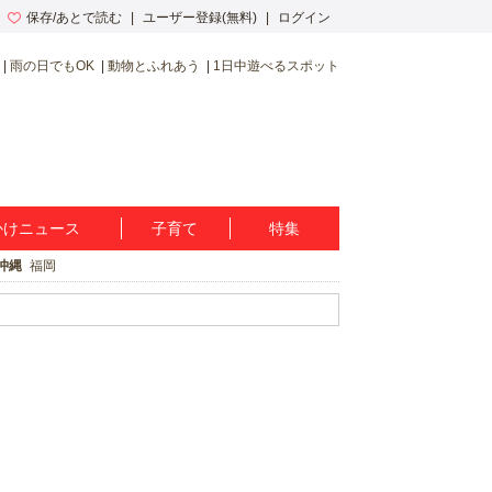
保存/あとで読む
ユーザー登録(無料)
ログイン
雨の日でもOK
動物とふれあう
1日中遊べるスポット
かけニュース
子育て
特集
沖縄
福岡