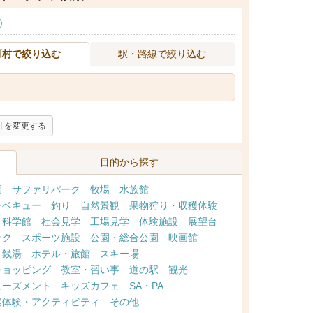
)
町村で絞り込む
駅・路線で絞り込む
件を変更する
目的から探す
園
サファリパーク
牧場
水族館
ーベキュー
釣り
自然景観
果物狩り・収穫体験
・科学館
社会見学
工場見学
体験施設
展望台
ック
スポーツ施設
公園・総合公園
映画館
・銭湯
ホテル・旅館
スキー場
ショッピング
教室・習い事
道の駅
観光
ューズメント
キッズカフェ
SA・PA
然体験・アクティビティ
その他