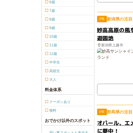
6歳
7歳
新潟県の注目
PR
8歳
9歳
妙高高原の風
遊園地
10歳
新潟県上越市
11歳
12歳
中学生
高校生
大人
料金体系
クーポンあり
無料
群馬県の注目
PR
おでかけ以外のスポット
オパール、エ
に夢中！
習い事スポットも表示す