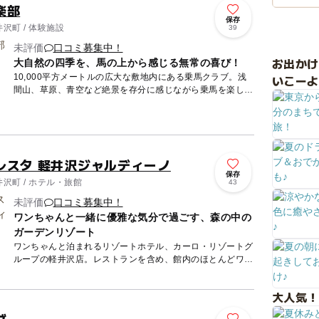
楽部
保存
沢町 / 体験施設
39
未評価
口コミ募集中！
お出か
大自然の四季を、馬の上から感じる無常の喜び！
10,000平方メートルの広大な敷地内にある乗馬クラブ。浅
いこーよ
間山、草原、青空など絶景を存分に感じながら乗馬を楽しめ
るが魅力です。気軽に参加できる引き馬コースもあるので、
乗馬初心...
レスタ 軽井沢ジャルディーノ
保存
沢町 / ホテル・旅館
43
未評価
口コミ募集中！
ワンちゃんと一緒に優雅な気分で過ごす、森の中の
ガーデンリゾート
ワンちゃんと泊まれるリゾートホテル、カーロ・リゾートグ
ループの軽井沢店。レストランを含め、館内のほとんどワン
ちゃんの入館が可能で、あらゆる場所にドッグフックが用意
されています...
大人気！