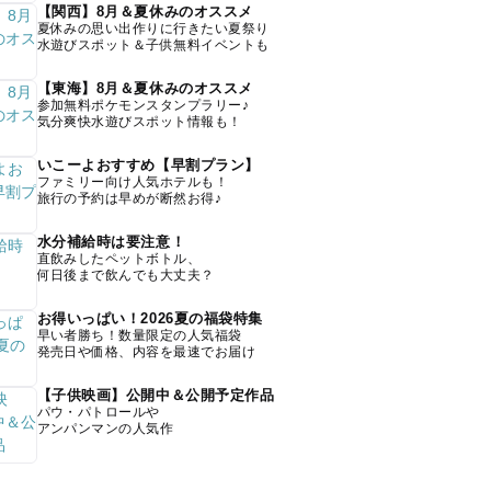
【関西】8月＆夏休みのオススメ
夏休みの思い出作りに行きたい夏祭り
水遊びスポット＆子供無料イベントも
【東海】8月＆夏休みのオススメ
参加無料ポケモンスタンプラリー♪
気分爽快水遊びスポット情報も！
いこーよおすすめ【早割プラン】
ファミリー向け人気ホテルも！
旅行の予約は早めが断然お得♪
水分補給時は要注意！
直飲みしたペットボトル、
何日後まで飲んでも大丈夫？
お得いっぱい！2026夏の福袋特集
早い者勝ち！数量限定の人気福袋
発売日や価格、内容を最速でお届け
【子供映画】公開中＆公開予定作品
パウ・パトロールや
アンパンマンの人気作