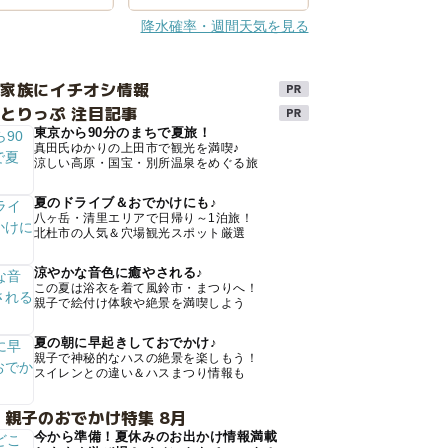
降水確率・週間天気を見る
け家族にイチオシ情報
とりっぷ 注目記事
東京から90分のまちで夏旅！
真田氏ゆかりの上田市で観光を満喫♪
涼しい高原・国宝・別所温泉をめぐる旅
夏のドライブ＆おでかけにも♪
八ヶ岳・清里エリアで日帰り～1泊旅！
北杜市の人気＆穴場観光スポット厳選
涼やかな音色に癒やされる♪
この夏は浴衣を着て風鈴市・まつりへ！
親子で絵付け体験や絶景を満喫しよう
夏の朝に早起きしておでかけ♪
親子で神秘的なハスの絶景を楽しもう！
スイレンとの違い＆ハスまつり情報も
 親子のおでかけ特集 8月
今から準備！夏休みのお出かけ情報満載