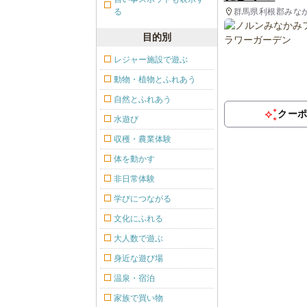
群馬県利根郡みな
る
目的別
レジャー施設で遊ぶ
動物・植物とふれあう
自然とふれあう
クー
水遊び
収穫・農業体験
体を動かす
非日常体験
学びにつながる
文化にふれる
大人数で遊ぶ
身近な遊び場
温泉・宿泊
家族で買い物