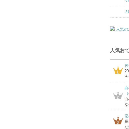
6
8
人気おで
佐
2
1
今
白
（
2
白
な
忍
長
3
な