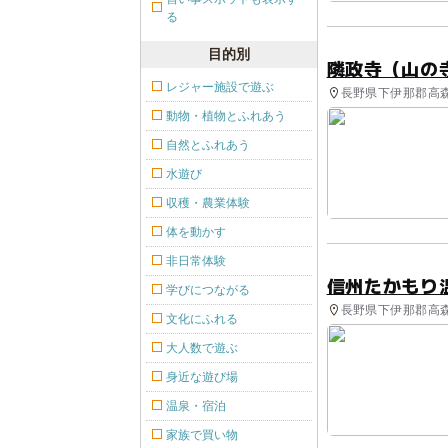
る
目的別
隣政寺（山の
レジャー施設で遊ぶ
長野県下伊那郡高森
動物・植物とふれあう
自然とふれあう
水遊び
収穫・農業体験
体を動かす
非日常体験
信州たかもり
学びにつながる
長野県下伊那郡高森
文化にふれる
大人数で遊ぶ
身近な遊び場
温泉・宿泊
家族で買い物