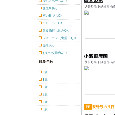
御大の館
授乳スペースあり
長野県下伊那郡高森
託児所あり
雨の日でもOK
ベビーカーOK
飲食物持ち込みOK
レストラン（食堂）あり
売店あり
おむつ交換台あり
小路東農園
対象年齢
長野県下伊那郡高森
0歳
1歳
2歳
3歳
4歳
長野県の注目
PR
5歳