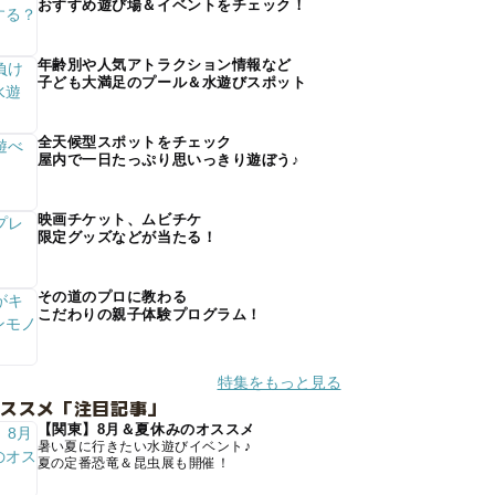
おすすめ遊び場＆イベントをチェック！
年齢別や人気アトラクション情報など
子ども大満足のプール＆水遊びスポット
全天候型スポットをチェック
屋内で一日たっぷり思いっきり遊ぼう♪
映画チケット、ムビチケ
限定グッズなどが当たる！
その道のプロに教わる
こだわりの親子体験プログラム！
特集をもっと見る
オススメ「注目記事」
【関東】8月＆夏休みのオススメ
暑い夏に行きたい水遊びイベント♪
夏の定番恐竜＆昆虫展も開催！