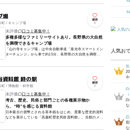
6
8
プ場
保存
町 / キャンプ場
0
未評価
口コミ募集中！
多種多様なファミリーサイトあり。長野県の大自然
を満喫できるキャンプ場
「山の寺キャンプ場」は中央自動車道「座光寺スマートイン
人気おで
ターチェンジ」から車で約15分、長野県の大自然を満喫で
きるキャンプ場です。場内には自然散策を楽しんだり、野鳥
の声に耳を傾...
佐
2
1
俗資料館 時の駅
今
保存
町 / 博物館・科学館
2
白
未評価
口コミ募集中！
（
2
白
考古、歴史、民俗と部門ごとの各種展示物か
な
ら、“時”を感じる資料館
日本最古の貨幣とされる富本銭をはじめ、貴重な歴史的資料
忍
などを展示している「高森町歴史民俗資料館」。当館のメイ
長
ンである富本銭や国学について紹介している新館第1展示
3
室。 本...
な