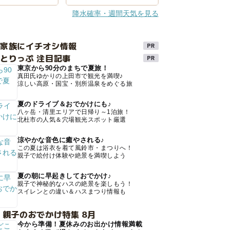
降水確率・週間天気を見る
け家族にイチオシ情報
とりっぷ 注目記事
東京から90分のまちで夏旅！
真田氏ゆかりの上田市で観光を満喫♪
涼しい高原・国宝・別所温泉をめぐる旅
夏のドライブ＆おでかけにも♪
八ヶ岳・清里エリアで日帰り～1泊旅！
北杜市の人気＆穴場観光スポット厳選
涼やかな音色に癒やされる♪
この夏は浴衣を着て風鈴市・まつりへ！
親子で絵付け体験や絶景を満喫しよう
夏の朝に早起きしておでかけ♪
親子で神秘的なハスの絶景を楽しもう！
スイレンとの違い＆ハスまつり情報も
 親子のおでかけ特集 8月
今から準備！夏休みのお出かけ情報満載