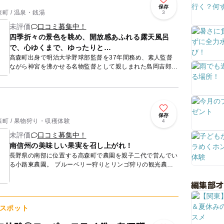
保存
町 / 温泉・銭湯
3
未評価
口コミ募集中！
四季折々の景色を眺め、開放感あふれる露天風呂
で、心ゆくまで、ゆったりと…
高森町出身で明治大学野球部監督を37年間務め、素人監督
ながら神宮を沸かせる名物監督として親しまれた島岡吉郎。
「御大の館」は、そんな氏が野球殿堂入りした偉業を讃えて
命名された、...
保存
町 / 果物狩り・収穫体験
4
未評価
口コミ募集中！
南信州の美味しい果実を召し上がれ！
長野県の南部に位置する高森町で農園を親子二代で営んでい
る小路東農園。 ブルーベリー狩りとリンゴ狩りの観光農園
と、リンゴの木のオーナーを募集しています。また、南信州
編集部
の特産品で...
スポット