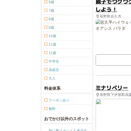
親子でワクワ
6歳
しよう！
7歳
長野県佐久市
8歳
9歳
10歳
11歳
12歳
中学生
高校生
大人
ミナリベリー
料金体系
長野県下伊那郡高森
クーポンあり
無料
おでかけ以外のスポット
習い事スポットも表示す