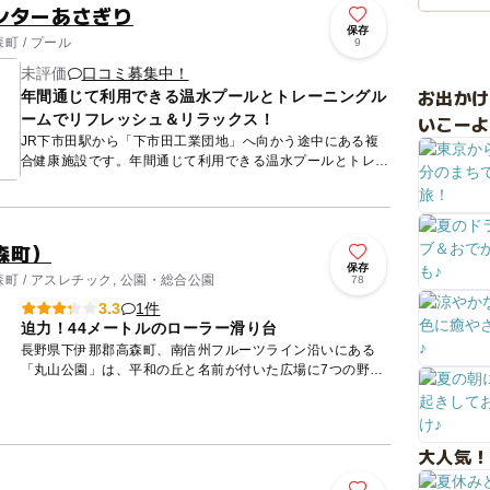
ンターあさぎり
保存
町 / プール
9
未評価
口コミ募集中！
お出か
年間通じて利用できる温水プールとトレーニングル
ームでリフレッシュ＆リラックス！
いこーよ
JR下市田駅から「下市田工業団地」へ向かう途中にある複
合健康施設です。年間通じて利用できる温水プールとトレー
ニング室があります。 プールの一般利用は小学生以上とな
っています...
森町）
保存
町 / アスレチック, 公園・総合公園
78
1件
3.3
迫力！44メートルのローラー滑り台
長野県下伊那郡高森町、南信州フルーツライン沿いにある
「丸山公園」は、平和の丘と名前が付いた広場に7つの野外
彫刻が設置された公園です。 公園内のプレイゾーンでは子
どもたちが楽...
大人気！