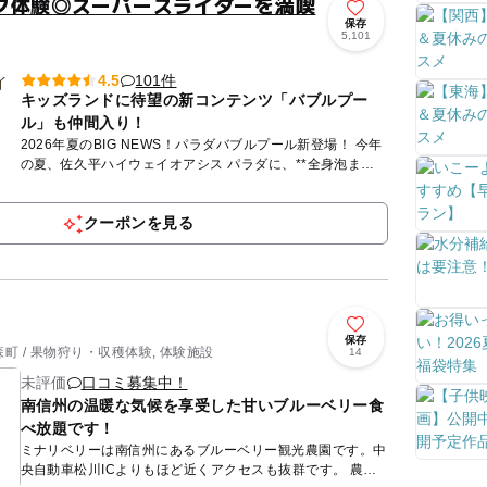
ク体験◎スーパースライダーを満喫
保存
5,101
101件
4.5
キッズランドに待望の新コンテンツ「バブルプー
ル」も仲間入り！
2026年夏のBIG NEWS！パラダバブルプール新登場！ 今年
の夏、佐久平ハイウェイオアシス パラダに、**全身泡まみ
れになって遊べる「パラダバブルプール」**が新登...
クーポンを見る
保存
町 / 果物狩り・収穫体験, 体験施設
14
未評価
口コミ募集中！
南信州の温暖な気候を享受した甘いブルーベリー食
べ放題です！
ミナリベリーは南信州にあるブルーベリー観光農園です。中
央自動車松川ICよりもほど近くアクセスも抜群です。 農園