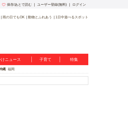
保存/あとで読む
ユーザー登録(無料)
ログイン
雨の日でもOK
動物とふれあう
1日中遊べるスポット
かけニュース
子育て
特集
沖縄
福岡