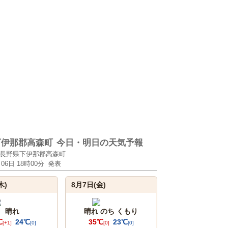
下伊那郡高森町
今日・明日の天気予報
長野県下伊那郡高森町
月06日 18時00分
発表
木)
8月7日(金)
晴れ
晴れ のち くもり
℃
24℃
35℃
23℃
[+1]
[0]
[0]
[0]