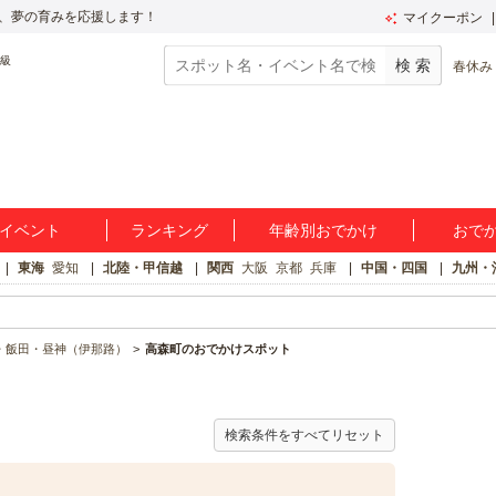
、夢の育みを応援します！
マイクーポン
春休み
イベント
ランキング
年齢別おでかけ
おで
東海
愛知
北陸・甲信越
関西
大阪
京都
兵庫
中国・四国
九州・
・飯田・昼神（伊那路）
高森町のおでかけスポット
検索条件をすべてリセット