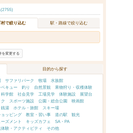
2755)
町村で絞り込む
駅・路線で絞り込む
件を変更する
目的から探す
園
サファリパーク
牧場
水族館
ーベキュー
釣り
自然景観
果物狩り・収穫体験
・科学館
社会見学
工場見学
体験施設
展望台
ック
スポーツ施設
公園・総合公園
映画館
・銭湯
ホテル・旅館
スキー場
ショッピング
教室・習い事
道の駅
観光
ューズメント
キッズカフェ
SA・PA
然体験・アクティビティ
その他