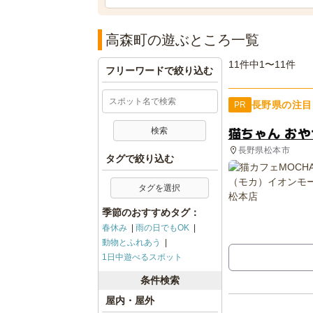
高森町の遊ぶところ一覧
11件中1〜11件
フリーワードで絞り込む
長野県の注目
PR
猫ちゃん お
長野県松本市
タグで絞り込む
タグを選択
季節のおすすめタグ：
春休み
雨の日でもOK
動物とふれあう
1日中遊べるスポット
条件検索
屋内・屋外