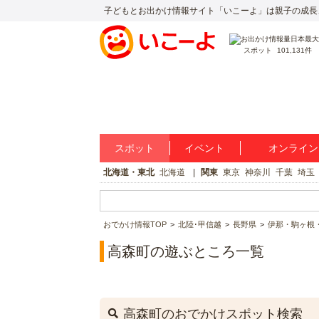
子どもとお出かけ情報サイト「いこーよ」は親子の成長
スポット
101,131件
スポット
イベント
オンライン
北海道・東北
北海道
関東
東京
神奈川
千葉
埼玉
おでかけ情報TOP
北陸･甲信越
長野県
伊那・駒ヶ根
高森町の遊ぶところ一覧
高森町のおでかけスポット検索