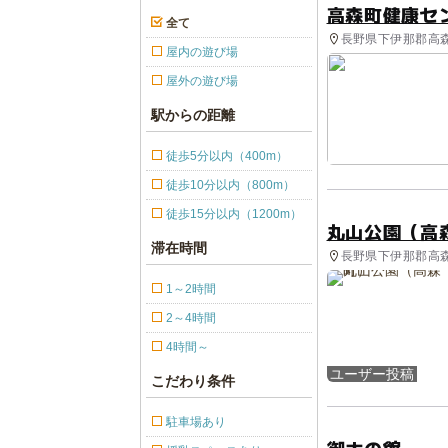
高森町健康セ
全て
長野県下伊那郡高森
屋内の遊び場
屋外の遊び場
駅からの距離
徒歩5分以内（400m）
徒歩10分以内（800m）
徒歩15分以内（1200m）
丸山公園（高
滞在時間
長野県下伊那郡高森
1～2時間
2～4時間
4時間～
ユーザー投稿
こだわり条件
駐車場あり