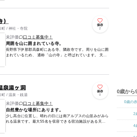
を家族経営する園主さんたちによるアットホームな雰囲気で
ブルーベ...
寺）
保存
町 / 神社・寺院
2
未評価
口コミ募集中！
周囲を山に囲まれている寺。
長野県下伊那郡高森町にある寺、隣政寺です。周りを山に囲
まれているため、 通称「山の寺」と呼ばれています。 天正
元年（１５７３年）に日得上人により開山されたといわれて
います。 ...
温泉湯ヶ洞
0歳から
保存
町 / 温泉・銭湯
0
0歳の
未評価
口コミ募集中！
自然豊かな場所にあります。
2
少し高台に位置し、晴れの日には南アルプスの山並みがみら
れる温泉です。最大55名を収容できる宿泊施設がある天然
4
ラドン温泉で、充実した宴会施設には椅子席などの大小宴会
設備が備わっ...