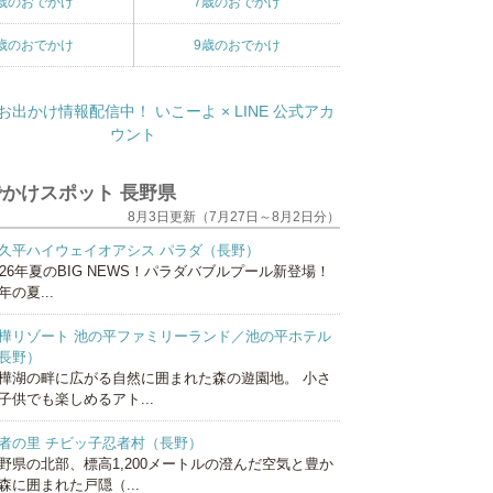
歳のおでかけ
7歳のおでかけ
歳のおでかけ
9歳のおでかけ
かけスポット 長野県
8月3日更新（7月27日～8月2日分）
久平ハイウェイオアシス パラダ（長野）
026年夏のBIG NEWS！パラダバブルプール新登場！
年の夏...
樺リゾート 池の平ファミリーランド／池の平ホテル
長野）
樺湖の畔に広がる自然に囲まれた森の遊園地。 小さ
子供でも楽しめるアト...
者の里 チビッ子忍者村（長野）
野県の北部、標高1,200メートルの澄んだ空気と豊か
森に囲まれた戸隠（...