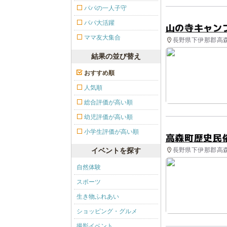
パパの一人子守
パパ大活躍
山の寺キャン
ママ友大集合
長野県下伊那郡高森
結果の並び替え
おすすめ順
人気順
総合評価が高い順
幼児評価が高い順
小学生評価が高い順
高森町歴史民
長野県下伊那郡高森
イベントを探す
自然体験
スポーツ
生き物ふれあい
ショッピング・グルメ
撮影イベント