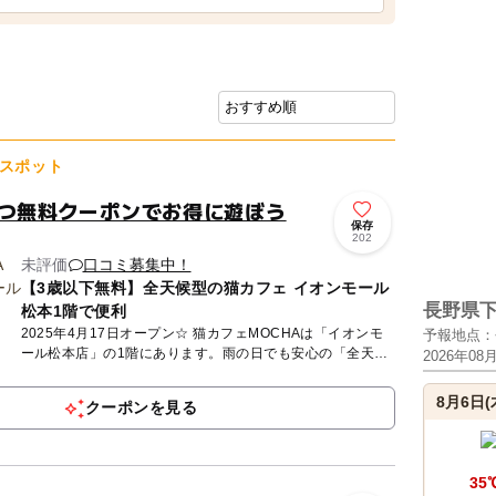
スポット
やつ無料クーポンでお得に遊ぼう
保存
202
未評価
口コミ募集中！
【3歳以下無料】全天候型の猫カフェ イオンモール
長野県
松本1階で便利
2025年4月17日オープン☆ 猫カフェMOCHAは「イオンモ
予報地点：
ール松本店」の1階にあります。雨の日でも安心の「全天候
2026年08
型」屋内施設です。MOCHAが目指しているのは、人も、
猫...
8月6日(
クーポンを見る
35