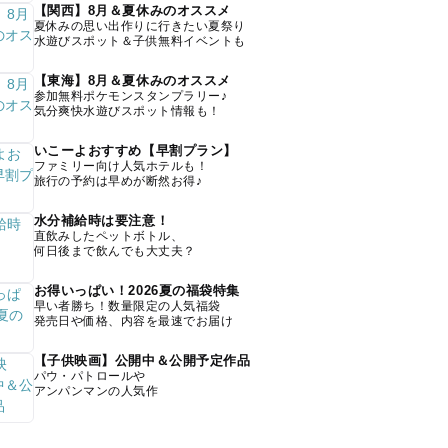
【関西】8月＆夏休みのオススメ
夏休みの思い出作りに行きたい夏祭り
水遊びスポット＆子供無料イベントも
【東海】8月＆夏休みのオススメ
参加無料ポケモンスタンプラリー♪
気分爽快水遊びスポット情報も！
いこーよおすすめ【早割プラン】
ファミリー向け人気ホテルも！
旅行の予約は早めが断然お得♪
水分補給時は要注意！
直飲みしたペットボトル、
何日後まで飲んでも大丈夫？
お得いっぱい！2026夏の福袋特集
早い者勝ち！数量限定の人気福袋
発売日や価格、内容を最速でお届け
【子供映画】公開中＆公開予定作品
パウ・パトロールや
アンパンマンの人気作