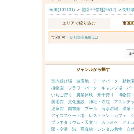
全国(101131)
>
北陸･甲信越(9512)
>
長野県(
エリアで絞り込む
市区
市区町村:
下伊那郡高森町(11)
条
ジャンルから探す
室内遊び場
遊園地
テーマパーク
動物
植物園・フラワーパーク
キャンプ場
バ
いちご狩り
農業体験
潮干狩り
博物館
美術館
文化施設
神社・寺院
アスレチ
児童館
図書館
プール
海水浴場
温泉
アイススケート場
レストラン・カフェ
プラネタリウム・天文台
カラオケ
アミ
駅・空港・港
写真館・レンタル着物
自