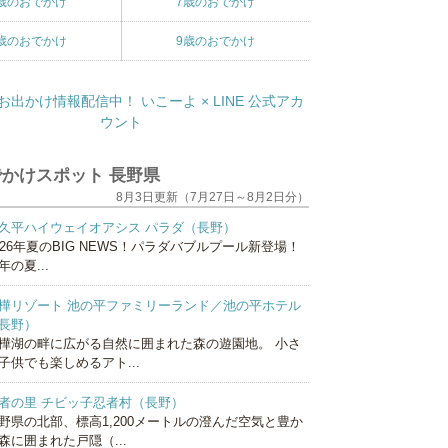
歳のおでかけ
7歳のおでかけ
歳のおでかけ
9歳のおでかけ
かけスポット 長野県
8月3日更新（7月27日～8月2日分）
久平ハイウェイオアシス パラダ（長野）
026年夏のBIG NEWS！パラダバブルプール新登場！
年の夏...
樺リゾート 池の平ファミリーランド／池の平ホテル
長野）
樺湖の畔に広がる自然に囲まれた森の遊園地。 小さ
子供でも楽しめるアト...
者の里 チビッ子忍者村（長野）
野県の北部、標高1,200メートルの澄んだ空気と豊か
森に囲まれた戸隠（...