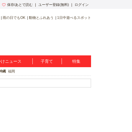
保存/あとで読む
ユーザー登録(無料)
ログイン
雨の日でもOK
動物とふれあう
1日中遊べるスポット
かけニュース
子育て
特集
沖縄
福岡