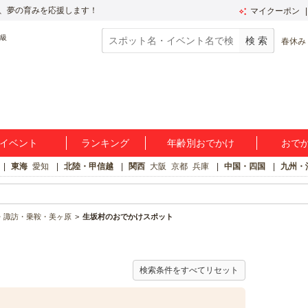
、夢の育みを応援します！
マイクーポン
春休み
イベント
ランキング
年齢別おでかけ
おで
東海
愛知
北陸・甲信越
関西
大阪
京都
兵庫
中国・四国
九州・
・諏訪・乗鞍・美ヶ原
生坂村のおでかけスポット
検索条件をすべてリセット