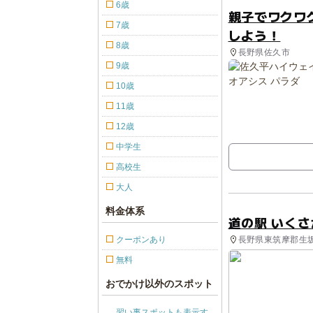
6歳
親子でワクワ
7歳
しよう！
8歳
長野県佐久市
9歳
10歳
11歳
12歳
中学生
高校生
大人
料金体系
道の駅 いく
長野県東筑摩郡生坂
クーポンあり
無料
おでかけ以外のスポット
習い事スポットも表示す