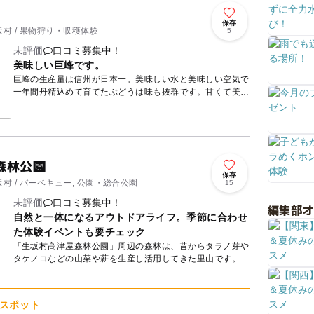
保存
村 / 果物狩り・収穫体験
5
未評価
口コミ募集中！
美味しい巨峰です。
巨峰の生産量は信州が日本一。美味しい水と美味しい空気で
一年間丹精込めて育てたぶどうは味も抜群です。甘くて美味
しいと評判で、贈答用としても人気です。農園では、ぶどう
の王様「巨峰...
森林公園
保存
村 / バーベキュー, 公園・総合公園
15
未評価
口コミ募集中！
編集部
自然と一体になるアウトドアライフ。季節に合わせ
た体験イベントも要チェック
「生坂村高津屋森林公園」周辺の森林は、昔からタラノ芽や
タケノコなどの山菜や薪を生産し活用してきた里山です。静
かな森でゆったりと森林浴…トレッキングや野鳥観察…コテ
ージでアウト...
スポット