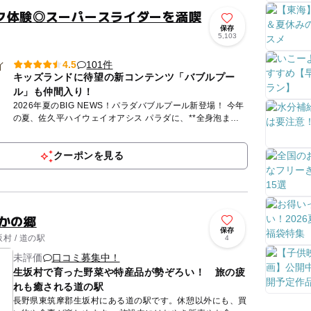
ク体験◎スーパースライダーを満喫
保存
5,103
101件
4.5
キッズランドに待望の新コンテンツ「バブルプー
ル」も仲間入り！
2026年夏のBIG NEWS！パラダバブルプール新登場！ 今年
の夏、佐久平ハイウェイオアシス パラダに、**全身泡まみ
れになって遊べる「パラダバブルプール」**が新登...
クーポンを見る
さかの郷
保存
村 / 道の駅
4
未評価
口コミ募集中！
生坂村で育った野菜や特産品が勢ぞろい！ 旅の疲
れも癒される道の駅
長野県東筑摩郡生坂村にある道の駅です。休憩以外にも、買