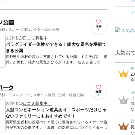
6
ます。周辺地...
8
ツ公園
保存
村 / スポーツ施設, 公園・総合公園
1
未評価
口コミ募集中！
パラグライダー体験ができる！雄大な景色を堪能で
きる公園
人気おで
長野県生坂村の高台に整備されている公園。すぐそばに「犀
川」が流れ、雄大な景色がひろがります。 なんと言って
も、この公園の一番の目玉はパラグライダー体験！ 予約が
佐
必要とな...
2
1
今
パーク
保存
白
 / アスレチック, スポーツ施設, 公園・総合公園
5
（
2
未評価
口コミ募集中！
白
な
大型コンビネーション遊具あり！スポーツだけじゃ
ないファミリーにもおすすめです！
忍
長野県生坂村の役場のすぐ近くに整備されているスポーツ施
長
設が充実の公園です。「犀川」の対岸にはパラグライダーが
3
な
体験できる「生坂スカイスポーツ公園」があります。 大き