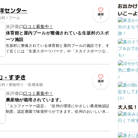
お出か
海洋センター
いこーよ
保存
村 / プール
7
未評価
口コミ募集中！
体育館と屋内プールが整備されている生坂村のスポ
ーツ施設
生坂村に整備されている体育館と屋内プールの施設です。す
ぐ近くには「生坂スポーツパーク」や「スカイスポーツ公
園」などもあり、様々なスポーツができる施設が集まってい
ます。 ...
む・すずき
保存
村 / 果物狩り・収穫体験
1
未評価
口コミ募集中！
農産物が栽培されています。
大人気！
「エコファーマー認定」「信州の環境にやさしい農産物認証
制度」認定農園で味覚狩りができます。信州のおいしい水と
おいしい空気で、1年間丹精込めて育てたぶどうの味覚狩り
ができる「季...