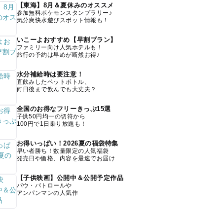
【東海】8月＆夏休みのオススメ
参加無料ポケモンスタンプラリー♪
気分爽快水遊びスポット情報も！
いこーよおすすめ【早割プラン】
ファミリー向け人気ホテルも！
旅行の予約は早めが断然お得♪
水分補給時は要注意！
直飲みしたペットボトル、
何日後まで飲んでも大丈夫？
全国のお得なフリーきっぷ15選
子供50円均一の切符から
100円で1日乗り放題も！
お得いっぱい！2026夏の福袋特集
早い者勝ち！数量限定の人気福袋
発売日や価格、内容を最速でお届け
【子供映画】公開中＆公開予定作品
パウ・パトロールや
アンパンマンの人気作