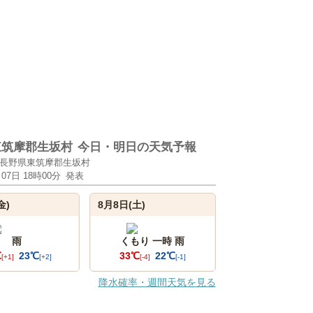
東筑摩郡生坂村
今日・明日の天気予報
長野県東筑摩郡生坂村
月07日 18時00分
発表
金)
8月8日(土)
雨
くもり 一時 雨
℃
23℃
33℃
22℃
[+1]
[+2]
[-4]
[-1]
降水確率・週間天気を見る