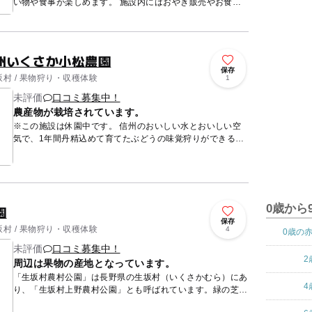
い物や食事が楽しめます。 施設内にはおやき販売やお食事
処「かあさん家」、直売所があります。他にも研修室や体験
室もあ...
州いくさか小松農園
保存
村 / 果物狩り・収穫体験
1
未評価
口コミ募集中！
農産物が栽培されています。
※この施設は休園中です。 信州のおいしい水とおいしい空
気で、1年間丹精込めて育てたぶどうの味覚狩りができる
「信州いくさか小松農園」です。山清路の豊かな自然の中で
育てた新...
0歳から
園
保存
村 / 果物狩り・収穫体験
4
0歳の
未評価
口コミ募集中！
2
周辺は果物の産地となっています。
「生坂村農村公園」は長野県の生坂村（いくさかむら）にあ
4
り、「生坂村上野農村公園」とも呼ばれています。緑の芝生
が広がる公園で、休憩施設や子供連れで遊べるエリアもあり