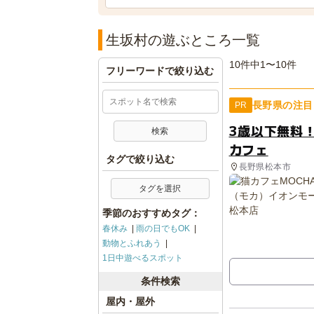
生坂村の遊ぶところ一覧
10件中1〜10件
フリーワードで絞り込む
長野県の注目
PR
3歳以下無料
カフェ
タグで絞り込む
長野県松本市
タグを選択
季節のおすすめタグ：
春休み
雨の日でもOK
動物とふれあう
1日中遊べるスポット
条件検索
屋内・屋外