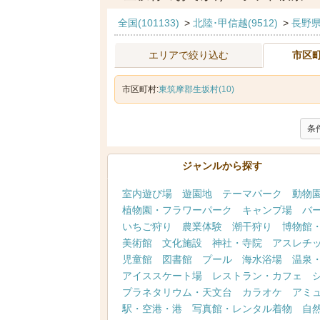
全国(101133)
>
北陸･甲信越(9512)
>
長野県(
エリアで絞り込む
市区
市区町村:
東筑摩郡生坂村(10)
条
ジャンルから探す
室内遊び場
遊園地
テーマパーク
動物
植物園・フラワーパーク
キャンプ場
バ
いちご狩り
農業体験
潮干狩り
博物館
美術館
文化施設
神社・寺院
アスレチ
児童館
図書館
プール
海水浴場
温泉
アイススケート場
レストラン・カフェ
プラネタリウム・天文台
カラオケ
アミ
駅・空港・港
写真館・レンタル着物
自