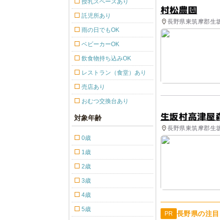
授乳スペースあり
村松農園
託児所あり
長野県東筑摩郡生坂
雨の日でもOK
ベビーカーOK
飲食物持ち込みOK
レストラン（食堂）あり
売店あり
おむつ交換台あり
生坂村高津屋
対象年齢
長野県東筑摩郡生坂
0歳
1歳
2歳
3歳
4歳
5歳
長野県の注目
PR