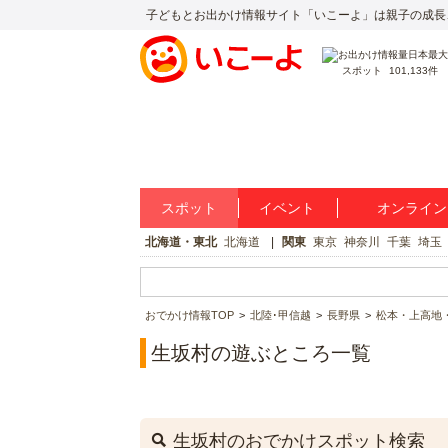
子どもとお出かけ情報サイト「いこーよ」は親子の成長
スポット
101,133件
スポット
イベント
オンライン
北海道・東北
北海道
関東
東京
神奈川
千葉
埼玉
おでかけ情報TOP
北陸･甲信越
長野県
松本・上高地
生坂村の遊ぶところ一覧
生坂村のおでかけスポット検索