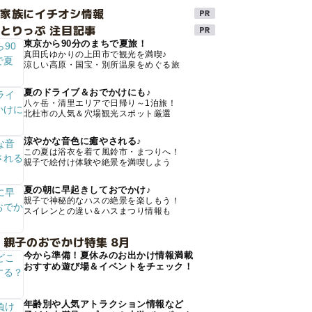
け家族にイチオシ情報
とりっぷ 注目記事
東京から90分のまちで夏旅！
真田氏ゆかりの上田市で観光を満喫♪
涼しい高原・国宝・別所温泉をめぐる旅
夏のドライブ＆おでかけにも♪
八ヶ岳・清里エリアで日帰り～1泊旅！
北杜市の人気＆穴場観光スポット厳選
涼やかな音色に癒やされる♪
この夏は浴衣を着て風鈴市・まつりへ！
親子で絵付け体験や絶景を満喫しよう
夏の朝に早起きしておでかけ♪
親子で神秘的なハスの絶景を楽しもう！
スイレンとの違い＆ハスまつり情報も
 親子のおでかけ特集 8月
今から準備！夏休みのお出かけ情報満載
おすすめ遊び場＆イベントをチェック！
年齢別や人気アトラクション情報など