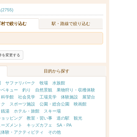
2755)
町村で絞り込む
駅・路線で絞り込む
件を変更する
目的から探す
園
サファリパーク
牧場
水族館
ーベキュー
釣り
自然景観
果物狩り・収穫体験
・科学館
社会見学
工場見学
体験施設
展望台
ック
スポーツ施設
公園・総合公園
映画館
・銭湯
ホテル・旅館
スキー場
ショッピング
教室・習い事
道の駅
観光
ューズメント
キッズカフェ
SA・PA
然体験・アクティビティ
その他