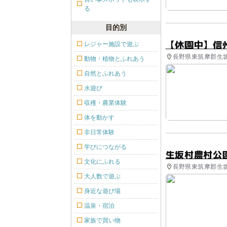
る
目的別
【休園中】信
レジャー施設で遊ぶ
長野県東筑摩郡生坂
動物・植物とふれあう
自然とふれあう
水遊び
収穫・農業体験
体を動かす
非日常体験
学びにつながる
生坂村農村公
文化にふれる
長野県東筑摩郡生坂
大人数で遊ぶ
身近な遊び場
温泉・宿泊
家族で買い物