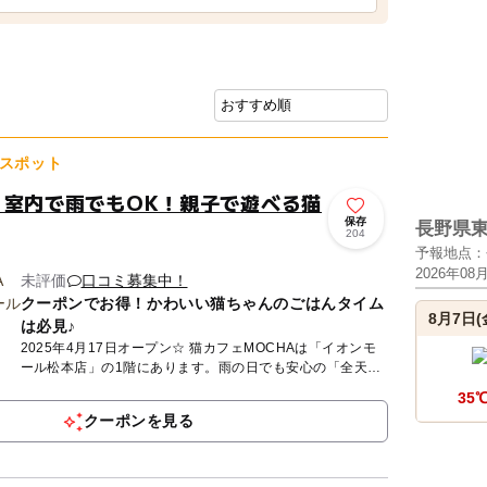
スポット
！室内で雨でもOK！親子で遊べる猫
保存
長野県
204
予報地点：
2026年08
未評価
口コミ募集中！
クーポンでお得！かわいい猫ちゃんのごはんタイム
8月7日(
は必見♪
2025年4月17日オープン☆ 猫カフェMOCHAは「イオンモ
ール松本店」の1階にあります。雨の日でも安心の「全天候
型」屋内施設です。MOCHAが目指しているのは、人も、
35
猫...
クーポンを見る