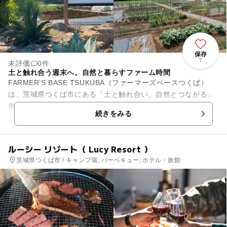
保存
7
未評価
0件
土と触れ合う週末へ。自然と暮らすファーム時間
FARMER’S BASE TSUKUBA（ファーマーズベースつくば）
は、茨城県つくば市にある「土と触れ合い、自然とつながる」
市民農園とキャンプ・BBQ場を併設した複合型アウトドア施設
続きをみる
です。...
ルーシー リゾート（ Lucy Resort ）
茨城県つくば市 / キャンプ場, バーベキュー, ホテル・旅館