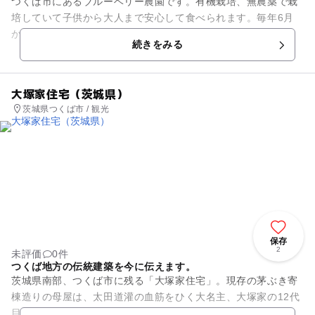
つくば市にあるブルーベリー農園です。有機栽培、無農薬で栽
培していて子供から大人まで安心して食べられます。毎年6月
から8月までブルーベリー狩りも行っています。園内では食べ
続きをみる
放題、また摘み取った分も買...
大塚家住宅（茨城県）
茨城県つくば市 / 観光
保存
2
未評価
0件
つくば地方の伝統建築を今に伝えます。
茨城県南部、つくば市に残る「大塚家住宅」。現存の茅ぶき寄
棟造りの母屋は、太田道灌の血筋をひく大名主、大塚家の12代
目当主が、正徳年間～享保年間（1711～1736）に建てたもの