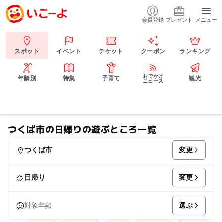
会員登録
プレゼント
メニュー
スポット
イベント
チケット
クーポン
ランキング
おでかけ
年齢別
特集
子育て
観光
ニュース
つくば市の日帰りの遊ぶところ一覧
変更
つくば市
変更
日帰り
選ぶ
対象年齢