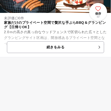
保存
12
未評価
0件
家族だけのプライベート空間で贅沢な手ぶらBBQ＆グランピン
グ【日帰りOK】
2.0ｍの高さの真っ白なウッドフェンスで区切られた広々とした
グランピングサイト区画は、開放感あるプライベート空間とな
っております。家族や仲間だけで安心してゆっくりとした時間
続きをみる
を過ごせます。 ...