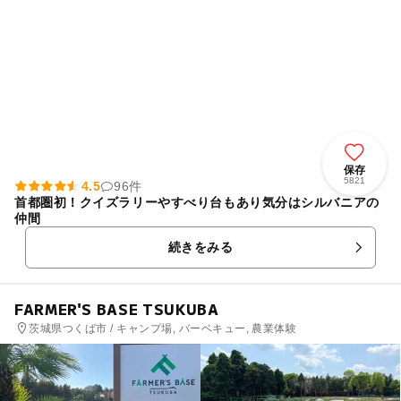
保存
5821
4.5
96件
首都圏初！クイズラリーやすべり台もあり気分はシルバニアの
仲間
続きをみる
FARMER'S BASE TSUKUBA
茨城県つくば市 / キャンプ場, バーベキュー, 農業体験