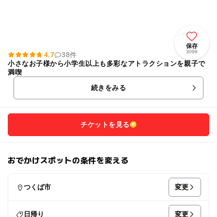
保存
3099
4.7
38件
小さなお子様から小学生以上も多彩なアトラクションを親子で
満喫
続きをみる
チケットを見る
おでかけスポットの条件を変える
変更
つくば市
変更
日帰り