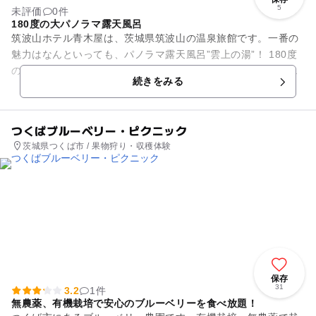
5
未評価
0件
180度の大パノラマ露天風呂
筑波山ホテル青木屋は、茨城県筑波山の温泉旅館です。一番の
魅力はなんといっても、パノラマ露天風呂”雲上の湯”！ 180度
の大パノラマを、屋根のない露天風呂から眺めることができま
続きをみる
す。夕日に染まる富...
つくばブルーベリー・ピクニック
茨城県つくば市 / 果物狩り・収穫体験
保存
31
3.2
1件
無農薬、有機栽培で安心のブルーベリーを食べ放題！