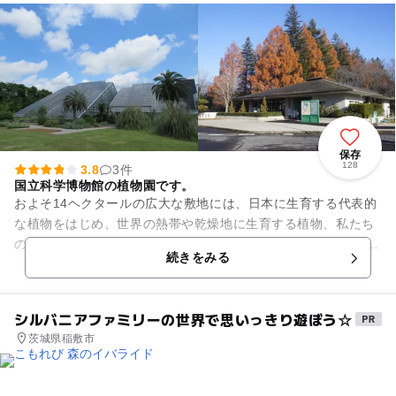
保存
128
3.8
3件
国立科学博物館の植物園です。
およそ14ヘクタールの広大な敷地には、日本に生育する代表的
な植物をはじめ、世界の熱帯や乾燥地に生育する植物、私たち
の生活と密接に関わる植物など、7000種類を超える植物が植栽
続きをみる
され、そのうち300...
シルバニアファミリーの世界で思いっきり遊ぼう☆
茨城県稲敷市