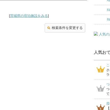
4
6
[
茨城県の宿泊施設をみる
]
8
検索条件を変更する
人気おで
こ
さ
1
ラ
つ
つ
2
て
霞
【
3