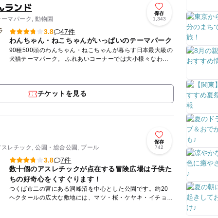
んランド
保存
テーマパーク, 動物園
1,343
47件
3.8
わんちゃん・ねこちゃんがいっぱいのテーマパーク
90種500頭のわんちゃん・ねこちゃんが暮らす日本最大級の
犬猫テーマパーク。 ふれあいコーナーでは大小様々なわん
ちゃんと自由に触れ合えます。また、 レンタルコーナーで
は気...
チケットを見る
保存
アスレチック, 公園・総合公園, プール
742
7件
3.8
数十個のアスレチックが点在する冒険広場は子供た
ちの好奇心をくすぐります！
つくば市二の宮にある洞峰沼を中心とした公園です。約20
ヘクタールの広大な敷地には、マツ・桜・ケヤキ・イチョウ
など四季折々の樹木が立ち並び、訪れる人々の憩いの場とな
っています。...