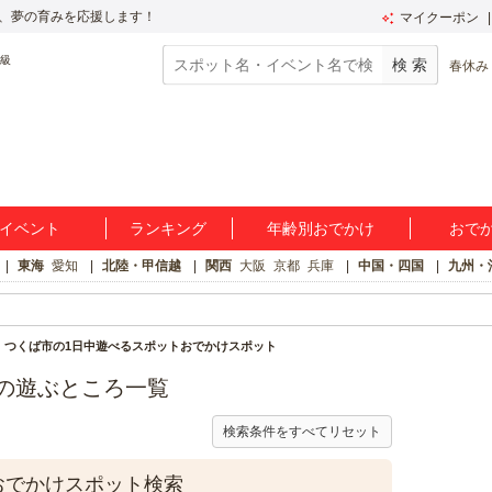
、夢の育みを応援します！
マイクーポン
春休み
イベント
ランキング
年齢別おでかけ
おで
東海
愛知
北陸・甲信越
関西
大阪
京都
兵庫
中国・四国
九州・
つくば市の1日中遊べるスポットおでかけスポット
の遊ぶところ一覧
検索条件をすべてリセット
おでかけスポット検索