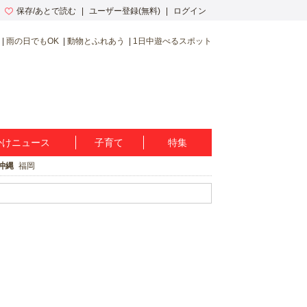
保存/あとで読む
ユーザー登録(無料)
ログイン
雨の日でもOK
動物とふれあう
1日中遊べるスポット
かけニュース
子育て
特集
沖縄
福岡