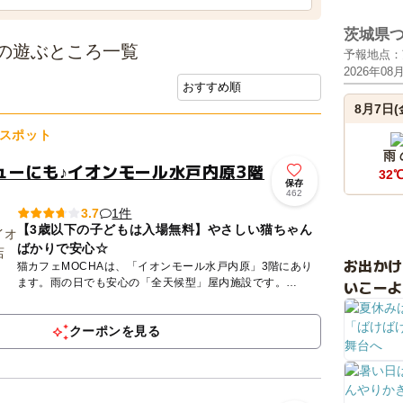
茨城県
の遊ぶところ一覧
予報地点：
2026年08
8月7日(
スポット
雨
ューにも♪イオンモール水戸内原3階
32
保存
462
1件
3.7
【3歳以下の子どもは入場無料】やさしい猫ちゃん
ばかりで安心☆
お出か
猫カフェMOCHAは、「イオンモール水戸内原」3階にあり
ます。雨の日でも安心の「全天候型」屋内施設です。
いこーよ
MOCHAが目指しているのは、人も、猫も、その時にいちば
ん幸せなことが...
クーポンを見る