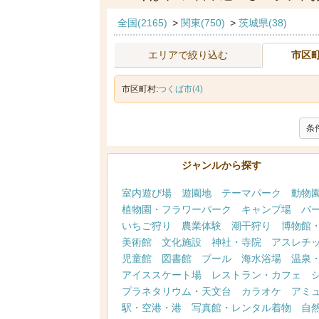
全国(2165)
>
関東(750)
>
茨城県(38)
エリアで絞り込む
市区
市区町村:
つくば市(4)
条
ジャンルから探す
室内遊び場
遊園地
テーマパーク
動物
植物園・フラワーパーク
キャンプ場
バ
いちご狩り
農業体験
潮干狩り
博物館
美術館
文化施設
神社・寺院
アスレチ
児童館
図書館
プール
海水浴場
温泉
アイススケート場
レストラン・カフェ
プラネタリウム・天文台
カラオケ
アミ
駅・空港・港
写真館・レンタル着物
自