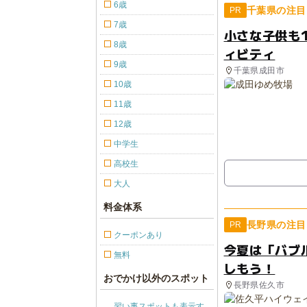
6歳
千葉県の注目
PR
7歳
小さな子供も
8歳
ィビティ
9歳
千葉県成田市
10歳
11歳
12歳
中学生
高校生
大人
料金体系
長野県の注目
PR
クーポンあり
今夏は「バブ
無料
しもう！
おでかけ以外のスポット
長野県佐久市
習い事スポットも表示す