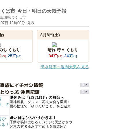
つくば市
今日・明日の天気予報
茨城県つくば市
月07日 12時00分
発表
金)
8月8日(土)
 のち くもり
晴れ 時々 くもり
℃
25℃
34℃
24℃
[+3]
[+3]
[+1]
[-1]
降水確率・週間天気を見る
け家族にイチオシ情報
とりっぷ 注目記事
夏休みは「ばけばけ」の舞台へ
聖地巡礼・グルメ・花火大会を満喫！
夏の松江で「やりたいこと」をご紹介
暑い日はひんやりかき氷！
子供が笑顔になる♪ふわふわ天然かき氷
関東の有名＆おすすめ店を厳選紹介