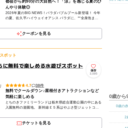
都会から約90分の大自然へ！「涼」を感じる夏のひ
んやり体験◎
2026年夏のBIG NEWS！パラダバブルプール新登場！ 今年
の夏、佐久平ハイウェイオアシス パラダに、**全身泡まみ
れになって遊べる「パラダバブルプール」**が新登...
クーポンを見る
スポット
らに無料で楽しめる水遊びスポット
保存
3,095
38件
4.7
無料でクールダウン♪屋根付きアトラクションなど
0歳から
気軽に楽しめる
とちのきファミリーランドは栃木県総合運動公園の中にある
0歳の
入園無料の遊園地。 新幹線Ｅ５系はやぶさ型ジェットコー
スターが有名。スカイシップやスーパースイングなどの絶叫
2
系から、小...
チケットを見る