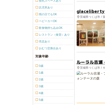
授乳スペースあり
託児所あり
glacelib
雨の日でもOK
茨城県つくば市 / 
ベビーカーOK
飲食物持ち込みOK
レストラン（食堂）あり
売店あり
おむつ交換台あり
対象年齢
ルーラル吉瀬
0歳
茨城県つくば市 / 
ル・旅館
1歳
2歳
3歳
4歳
5歳