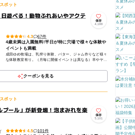
スポット
1日遊べる！動物ふれあいやアクテ
保存
4,188
67件
4.3
4歳未満は入園無料!平日が特に穴場で様々な体験や
イベントも満載
成田ゆめ牧場は、乳搾り体験、バター、ジャム作りなど様々
な体験教室有り。（月毎に開催イベントは異なる）羊やヤギ
と触れ合ったり、無料の芝すべりが楽しめたり一日を満喫で
きます。春の...
クーポンを見る
スポット
ルプール」が新登場！泡まみれを楽
保存
5,101
101件
4.5