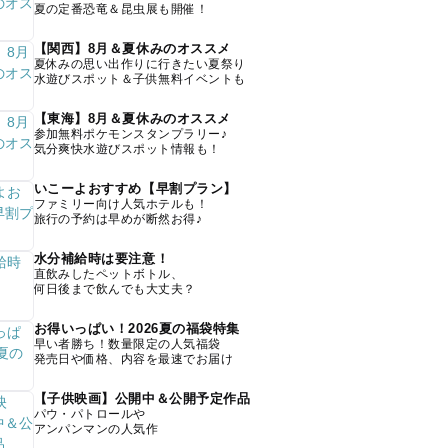
夏の定番恐竜＆昆虫展も開催！
【関西】8月＆夏休みのオススメ
夏休みの思い出作りに行きたい夏祭り
水遊びスポット＆子供無料イベントも
【東海】8月＆夏休みのオススメ
参加無料ポケモンスタンプラリー♪
気分爽快水遊びスポット情報も！
いこーよおすすめ【早割プラン】
ファミリー向け人気ホテルも！
旅行の予約は早めが断然お得♪
水分補給時は要注意！
直飲みしたペットボトル、
何日後まで飲んでも大丈夫？
お得いっぱい！2026夏の福袋特集
早い者勝ち！数量限定の人気福袋
発売日や価格、内容を最速でお届け
【子供映画】公開中＆公開予定作品
パウ・パトロールや
アンパンマンの人気作