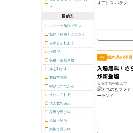
る
目的別
レジャー施設で遊ぶ
動物・植物とふれあう
自然とふれあう
水遊び
栃木県の注目
PR
収穫・農業体験
入場無料！さ
体を動かす
が新登場
非日常体験
栃木県宇都宮市
学びにつながる
文化にふれる
大人数で遊ぶ
身近な遊び場
温泉・宿泊
家族で買い物