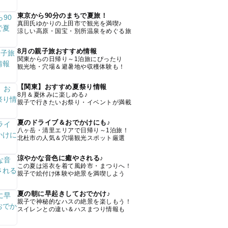
東京から90分のまちで夏旅！
真田氏ゆかりの上田市で観光を満喫♪
涼しい高原・国宝・別所温泉をめぐる旅
8月の親子旅おすすめ情報
関東からの日帰り～1泊旅にぴったり
観光地・穴場＆避暑地や収穫体験も！
【関東】おすすめ夏祭り情報
8月＆夏休みに楽しめる♪
親子で行きたいお祭り・イベントが満載
夏のドライブ＆おでかけにも♪
八ヶ岳・清里エリアで日帰り～1泊旅！
北杜市の人気＆穴場観光スポット厳選
涼やかな音色に癒やされる♪
この夏は浴衣を着て風鈴市・まつりへ！
親子で絵付け体験や絶景を満喫しよう
夏の朝に早起きしておでかけ♪
親子で神秘的なハスの絶景を楽しもう！
スイレンとの違い＆ハスまつり情報も