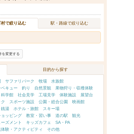
町村で絞り込む
駅・路線で絞り込む
件を変更する
目的から探す
園
サファリパーク
牧場
水族館
ーベキュー
釣り
自然景観
果物狩り・収穫体験
・科学館
社会見学
工場見学
体験施設
展望台
ック
スポーツ施設
公園・総合公園
映画館
・銭湯
ホテル・旅館
スキー場
ショッピング
教室・習い事
道の駅
観光
ューズメント
キッズカフェ
SA・PA
然体験・アクティビティ
その他