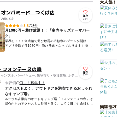
大人気！
erty オンパミード つくば店
保存
室内遊び場
164
3件
3.8
月1980円～遊び放題！！『室内キッズテーマパー
ク』
業界初！！！全店舗で遊び放題の月額制のプランが開始！
アプリ登録で月1980円～遊び放題となっております！ ※オ
ンパミード全店舗ご利用いただけます 詳しくは...
・フォンテーヌの森
保存
キャンプ場, バーベキュー, 果物狩り・収穫体験, ホテ
267
未評価
口コミ募集中！
アクセスもよく、アウトドアを満喫できるおしゃれ
なキャンプ場。
ルーラル吉瀬内のオートキャンプ場『フォンテーヌの森』は
都心からのアクセスも１時間と良く、１泊２日でも余裕を持
編集部
ってキャンプできます。周辺にはお手軽な登山スポットの筑
波山や宇宙開...