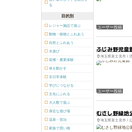
る
目的別
レジャー施設で遊ぶ
ユーザー投稿
動物・植物とふれあう
自然とふれあう
ふじみ野児童
水遊び
埼玉県富士見市 / 
収穫・農業体験
体を動かす
非日常体験
学びにつながる
ユーザー投稿
文化にふれる
大人数で遊ぶ
身近な遊び場
むさし野緑地
温泉・宿泊
埼玉県富士見市 /
家族で買い物