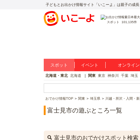
子どもとお出かけ情報サイト「いこーよ」は親子の成長
スポット
101,135件
スポット
イベント
オンライン
北海道・東北
北海道
関東
東京
神奈川
千葉
埼玉
おでかけ情報TOP
関東
埼玉県
川越・所沢・入間・新
富士見市の遊ぶところ一覧
富士見市のおでかけスポット検索