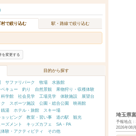
)
町村で絞り込む
駅・路線で絞り込む
件を変更する
目的から探す
園
サファリパーク
牧場
水族館
ーベキュー
釣り
自然景観
果物狩り・収穫体験
・科学館
社会見学
工場見学
体験施設
展望台
ック
スポーツ施設
公園・総合公園
映画館
・銭湯
ホテル・旅館
スキー場
埼玉県
ショッピング
教室・習い事
道の駅
観光
予報地点：
ューズメント
キッズカフェ
SA・PA
2026年08
然体験・アクティビティ
その他