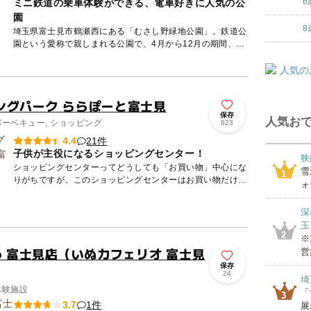
6
ミニ鉄道の乗車体験ができる、電車好きに人気の公
園
8
埼玉県富士見市鶴瀬西にある「むさし野緑地公園」。鉄道公
園という愛称で親しまれる公園で、4月から12月の期間、ミ
ニ鉄道に乗車することができます。鉄道の種類は蒸気機関車
やキャラク...
ングパーク ららぽーと富士見
保存
人気おで
バーベキュー, ショッピング
623
21件
4.4
子供が主役になるショッピングセンター！
狭
ショッピングセンターってどうしても「お買い物」中心にな
雪
1
りがちですが、このショッピングセンターはお買い物だけじ
ォ
ゃありません！ センター外には「BBQ広場」や「鉄道広
場」、「フ...
深
玉
2
※
o 富士見店（いぬカフェリオ 富士見
営
保存
24
埼
体験施設
「
3
1件
3.7
展