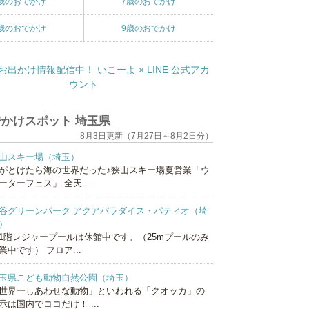
歳のおでかけ
7歳のおでかけ
歳のおでかけ
9歳のおでかけ
かけスポット 埼玉県
8月3日更新（7月27日～8月2日分）
山スキー場（埼玉）
がとけたら海の世界だった♪狭山スキー場夏営業「ウ
ーターフェス」 全天...
谷グリーンパーク アクアパラダイス・パティオ（埼
）
1階レジャープールは休館中です。（25mプールのみ
業中です） フロア...
玉県こども動物自然公園（埼玉）
世界一しあわせな動物」といわれる「クオッカ」の
示は国内でココだけ！ ...