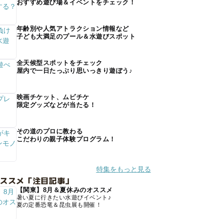
おすすめ遊び場＆イベントをチェック！
年齢別や人気アトラクション情報など
子ども大満足のプール＆水遊びスポット
全天候型スポットをチェック
屋内で一日たっぷり思いっきり遊ぼう♪
映画チケット、ムビチケ
限定グッズなどが当たる！
その道のプロに教わる
こだわりの親子体験プログラム！
特集をもっと見る
オススメ「注目記事」
【関東】8月＆夏休みのオススメ
暑い夏に行きたい水遊びイベント♪
夏の定番恐竜＆昆虫展も開催！