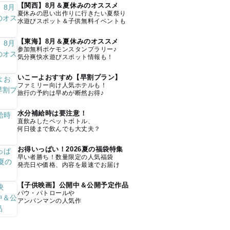
【関西】8月＆夏休みのオススメ
夏休みの思い出作りに行きたい夏祭り
水遊びスポット＆子供無料イベントも
【東海】8月＆夏休みのオススメ
参加無料ポケモンスタンプラリー♪
気分爽快水遊びスポット情報も！
いこーよおすすめ【早割プラン】
ファミリー向け人気ホテルも！
旅行の予約は早めが断然お得♪
水分補給時は要注意！
直飲みしたペットボトル、
何日後まで飲んでも大丈夫？
お得いっぱい！2026夏の福袋特集
早い者勝ち！数量限定の人気福袋
発売日や価格、内容を最速でお届け
【子供映画】公開中＆公開予定作品
パウ・パトロールや
アンパンマンの人気作