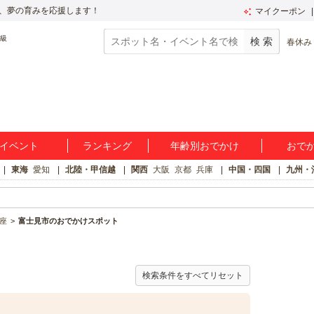
、夢の育みを応援します！
マイクーポン
春休み
イベント
ランキング
年齢別おでかけ
おで
東海
愛知
北陸・甲信越
関西
大阪
京都
兵庫
中国・四国
九州・
座
富士見市のおでかけスポット
検索条件をすべてリセット