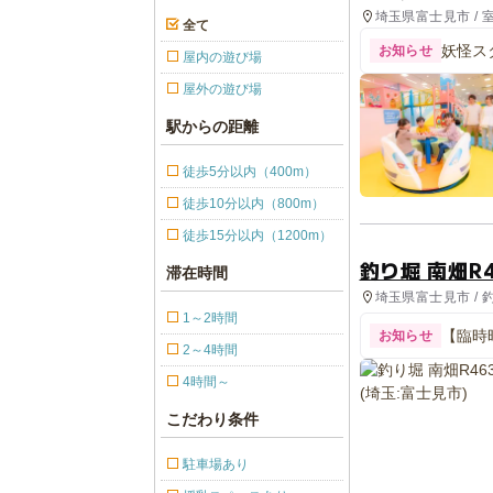
埼玉県富士見市 / 
全て
妖怪ス
お知らせ
屋内の遊び場
屋外の遊び場
駅からの距離
徒歩5分以内（400m）
徒歩10分以内（800m）
徒歩15分以内（1200m）
釣り堀 南畑R4
滞在時間
埼玉県富士見市 / 
1～2時間
【臨時
お知らせ
2～4時間
4時間～
こだわり条件
駐車場あり