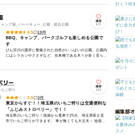
園
保存
キャンプ場, バーベキュー, 公園・総合公園
472
18件
4.5
BBQ、キャンプ、パークゴルフも楽しめる公園で
す
びん沼川の護岸に整備された自然がいっぱいの公園。公園内
にはシラカシやクヌギなど、在来種である木々が多く見ら
れ、野鳥や昆虫などもたくさんいます。 2023年4月にリニ
ュー...
ベリー
保存
いちご狩り
433
3件
3.0
東京からすぐ！！埼玉県のいちご狩りは交通便利な
「ふじみストロベリー」で！！
編集部
埼玉県のいちご狩り！池袋から電車で25分、埼玉県富士見
市でいちご狩りができます。 車が無くても大丈夫～ 池袋か
らすぐ！！ 東武東上線ふじみ野駅から徒歩15分の場所で、
交通便...