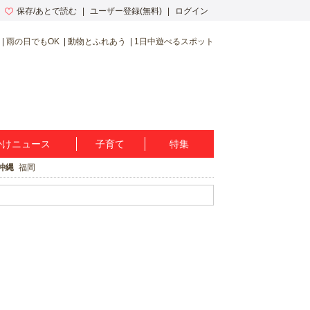
保存/あとで読む
ユーザー登録(無料)
ログイン
雨の日でもOK
動物とふれあう
1日中遊べるスポット
かけニュース
子育て
特集
沖縄
福岡