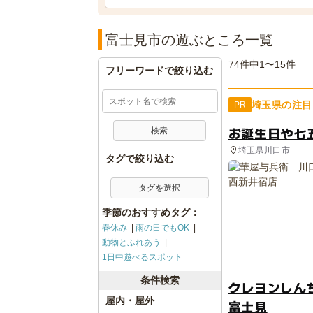
富士見市の遊ぶところ一覧
74件中1〜15件
フリーワードで絞り込む
埼玉県の注目
PR
お誕生日や七
埼玉県川口市
タグで絞り込む
タグを選択
季節のおすすめタグ：
春休み
雨の日でもOK
動物とふれあう
1日中遊べるスポット
条件検索
クレヨンしん
屋内・屋外
富士見