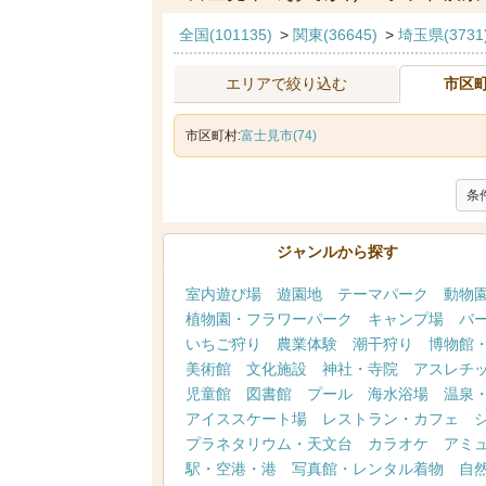
全国(101135)
>
関東(36645)
>
埼玉県(3731
エリアで絞り込む
市区
市区町村:
富士見市(74)
条
ジャンルから探す
室内遊び場
遊園地
テーマパーク
動物
植物園・フラワーパーク
キャンプ場
バ
いちご狩り
農業体験
潮干狩り
博物館
美術館
文化施設
神社・寺院
アスレチ
児童館
図書館
プール
海水浴場
温泉
アイススケート場
レストラン・カフェ
プラネタリウム・天文台
カラオケ
アミ
駅・空港・港
写真館・レンタル着物
自