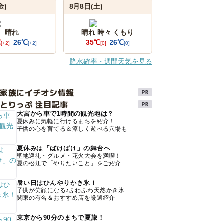
金)
8月8日(土)
晴れ
晴れ 時々 くもり
℃
26℃
35℃
26℃
[+2]
[+2]
[0]
[0]
降水確率・週間天気を見る
け家族にイチオシ情報
とりっぷ 注目記事
大宮から車で1時間の観光地は？
夏休みに気軽に行けるまちを紹介！
子供の心を育てる＆涼しく遊べる穴場も
夏休みは「ばけばけ」の舞台へ
聖地巡礼・グルメ・花火大会を満喫！
夏の松江で「やりたいこと」をご紹介
暑い日はひんやりかき氷！
子供が笑顔になる♪ふわふわ天然かき氷
関東の有名＆おすすめ店を厳選紹介
東京から90分のまちで夏旅！