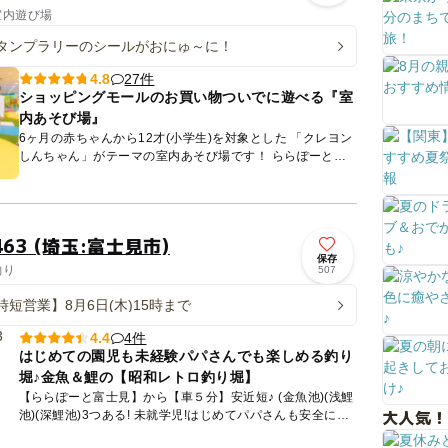
室内遊び場
タンプラリーのシールがおにゅ～に！
27件
4.8
ショッピングモールのお買い物ついでに遊べる『室
内あそび場』
6ヶ月の赤ちゃんから12才(小学生)を対象とした 「クレヨン
しんちゃん」がテーマの室内あそび場です！ ららぽーと富
士見の中にあるからお買い物ついでに楽しめます🎵 「...
63 (埼玉:富士見市)
保存
釣り
507
時短営業】8月6日(木)15時まで
4件
4.4
はじめての園児も未経験パパさんでも楽しめる釣り
堀♪金魚＆鯉の【昭和レトロ釣り堀】
【ららぽーと富士見】から【車５分】安近短♪ (金魚池)(浅鯉
大人気！
池)(深鯉池)3つある! 未就学児!はじめてパパさんも安全に遊
べるよ! 【雨の日】【暑い日】【寒い日】で...