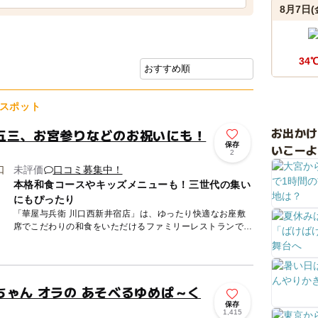
8月7日(
34
スポット
お出か
五三、お宮参りなどのお祝いにも！
保存
いこーよ
2
未評価
口コミ募集中！
本格和食コースやキッズメニューも！三世代の集い
にもぴったり
「華屋与兵衛 川口西新井宿店」は、ゆったり快適なお座敷
席でこだわりの和食をいただけるファミリーレストランで
す。 駐車場を完備、全138席の店内には、小さなお子様連れ
に最適な...
ちゃん オラの あそべるゆめぱ～く
保存
1,415