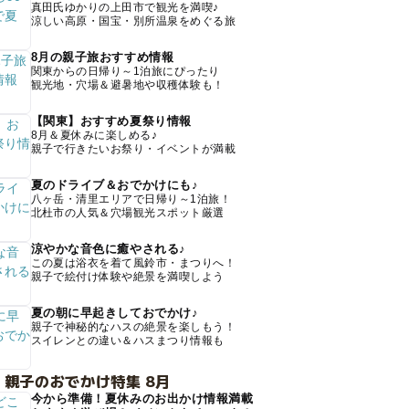
真田氏ゆかりの上田市で観光を満喫♪
涼しい高原・国宝・別所温泉をめぐる旅
8月の親子旅おすすめ情報
関東からの日帰り～1泊旅にぴったり
観光地・穴場＆避暑地や収穫体験も！
【関東】おすすめ夏祭り情報
8月＆夏休みに楽しめる♪
親子で行きたいお祭り・イベントが満載
夏のドライブ＆おでかけにも♪
八ヶ岳・清里エリアで日帰り～1泊旅！
北杜市の人気＆穴場観光スポット厳選
涼やかな音色に癒やされる♪
この夏は浴衣を着て風鈴市・まつりへ！
親子で絵付け体験や絶景を満喫しよう
夏の朝に早起きしておでかけ♪
親子で神秘的なハスの絶景を楽しもう！
スイレンとの違い＆ハスまつり情報も
 親子のおでかけ特集 8月
今から準備！夏休みのお出かけ情報満載