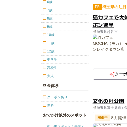
6歳
埼玉県の注目
PR
7歳
猫カフェで大
8歳
ポン進呈
9歳
埼玉県越谷市
10歳
11歳
12歳
中学生
高校生
クー
大人
料金体系
クーポンあり
文化の杜公園
無料
埼玉県富士見市 /
おでかけ以外のスポット
８月開催
開催中
化の杜公
習い事スポットも表示す