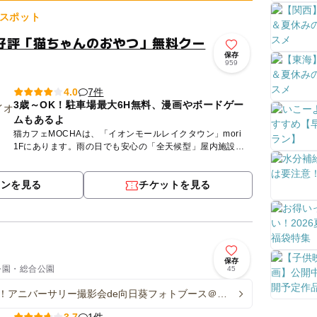
スポット
好評「猫ちゃんのおやつ」無料クー
保存
959
7件
4.0
3歳～OK！駐車場最大6H無料、漫画やボードゲー
ムもあるよ
猫カフェMOCHAは、「イオンモールレイクタウン」mori
1Fにあります。雨の日でも安心の「全天候型」屋内施設で
す。MOCHAが目指しているのは、人も、猫も、その時にい
ちば...
ポンを見る
チケットを見る
保存
 公園・総合公園
45
！アニバーサリー撮影会de向日葵フォトブース＠文
園
1件