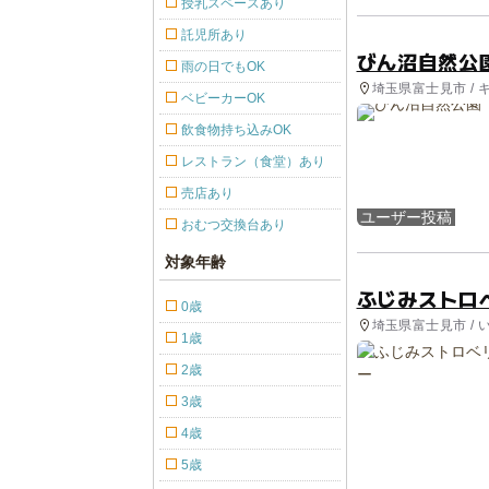
授乳スペースあり
託児所あり
びん沼自然公
雨の日でもOK
埼玉県富士見市 / 
ベビーカーOK
飲食物持ち込みOK
レストラン（食堂）あり
売店あり
ユーザー投稿
おむつ交換台あり
対象年齢
ふじみストロ
0歳
埼玉県富士見市 / 
1歳
2歳
3歳
4歳
5歳