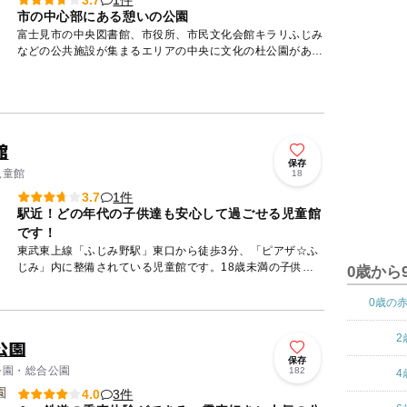
3.7
市の中心部にある憩いの公園
富士見市の中央図書館、市役所、市民文化会館キラリふじみ
などの公共施設が集まるエリアの中央に文化の杜公園があり
ます。 誰もが楽しめるコンビネーション遊具があり、花壇
には色とり...
館
保存
児童館
18
1件
3.7
駅近！どの年代の子供達も安心して過ごせる児童館
です！
東武東上線「ふじみ野駅」東口から徒歩3分、「ピアザ☆ふ
じみ」内に整備されている児童館です。18歳未満の子供た
0歳から
ちが安心して集える場所として機能しています。 館内は幼
児室、...
0歳の
2
公園
保存
 公園・総合公園
182
4
3件
4.0