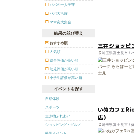
パパの一人子守
パパ大活躍
ママ友大集合
結果の並び替え
おすすめ順
三井ショッピ
人気順
埼玉県富士見市 / 
総合評価が高い順
幼児評価が高い順
小学生評価が高い順
イベントを探す
自然体験
スポーツ
いぬカフェRi
店）
生き物ふれあい
埼玉県富士見市 / 
ショッピング・グルメ
撮影イベント