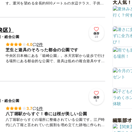
大人気！
す。運河を望める全長約600メートルの水辺テラス、子供用
遊具のある芝生広場、運動広場もある、区立公園で二番目の
広さとなる...
央区）
保存
園・総合公園
19
2件
4.0
芝生と遊具のそろった都会の公園です
中央区日本橋にある「箱崎公園」。水天宮駅から徒歩で行け
る場所にある都会的な公園で、遊具は低めの複合遊具やすべ
り台、ブランコ、囲いのついた砂場がまとまって設置されて
います。 ...
保存
園・総合公園
5
1件
3.7
八丁堀駅からすぐ！春には桜が美しい公園
編集部
八丁堀駅からすぐの場所に整備されている公園です。江戸時
代に八丁堀と言われていた掘割を埋め立てた跡地に作られた
公園です。 公園の名前になっている通り、桜の木が多く植