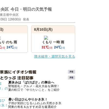
中央区
今日・明日の天気予報
東京都中央区
月09日 12時00分
発表
日)
8月10日(月)
もり のち 雨
くもり 一時 雨
℃
24℃
31℃
24℃
[-1]
[-1]
[-2]
[-1]
降水確率・週間天気を見る
け家族にイチオシ情報
とりっぷ 注目記事
夏休みは「ばけばけ」の舞台へ
聖地巡礼・グルメ・花火大会を満喫！
夏の松江で「やりたいこと」をご紹介
暑い日はひんやりかき氷！
子供が笑顔になる♪ふわふわ天然かき氷
関東の有名＆おすすめ店を厳選紹介