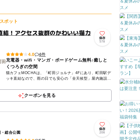
えられ...
スポット
直結！アクセス抜群のかわいい猫カ
保存
578
4件
4.0
充電器・wifi・マンガ・ボードゲーム無料♪癒しと
くつろぎの空間
猫カフェMOCHAは、「町田ジョルナ」4Fにあり、町田駅デ
ッキ直結なので、雨の日でも安心の「全天候型」屋内施設で
す。 MOCHAが目指しているのは、人も、猫も、その時に...
クーポンを見る
保存
園・総合公園
206