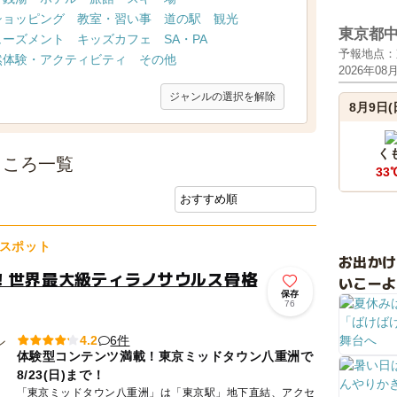
ショッピング
教室・習い事
道の駅
観光
東京都
ューズメント
キッズカフェ
SA・PA
予報地点：
然体験・アクティビティ
その他
2026年08
ジャンルの選択を解除
8月9日(
く
ところ一覧
33
スポット
お出か
！世界最大級ティラノサウルス骨格
いこーよ
保存
76
6件
4.2
体験型コンテンツ満載！東京ミッドタウン八重洲で
8/23(日)まで！
「東京ミッドタウン八重洲」は「東京駅」地下直結、アクセ