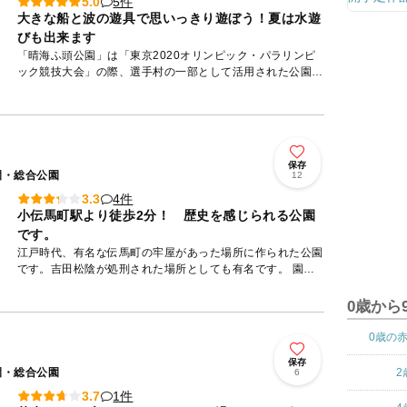
5件
5.0
大きな船と波の遊具で思いっきり遊ぼう！夏は水遊
びも出来ます
「晴海ふ頭公園」は「東京2020オリンピック・パラリンピ
ック競技大会」の際、選手村の一部として活用された公園で
す。閉会後はリニューアルし、広々とした芝生広場、カフェ
などが整っ...
保存
園・総合公園
12
4件
3.3
小伝馬町駅より徒歩2分！ 歴史を感じられる公園
です。
江戸時代、有名な伝馬町の牢屋があった場所に作られた公園
です。吉田松陰が処刑された場所としても有名です。 園内
には、吉田松陰に関する碑がいくつか立っており、歴史の重
みを感じら...
0歳から
0歳の
保存
園・総合公園
2
6
1件
3.7