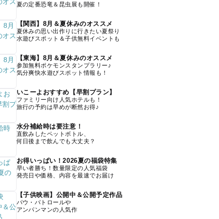
夏の定番恐竜＆昆虫展も開催！
【関西】8月＆夏休みのオススメ
夏休みの思い出作りに行きたい夏祭り
水遊びスポット＆子供無料イベントも
【東海】8月＆夏休みのオススメ
参加無料ポケモンスタンプラリー♪
気分爽快水遊びスポット情報も！
いこーよおすすめ【早割プラン】
ファミリー向け人気ホテルも！
旅行の予約は早めが断然お得♪
水分補給時は要注意！
直飲みしたペットボトル、
何日後まで飲んでも大丈夫？
お得いっぱい！2026夏の福袋特集
早い者勝ち！数量限定の人気福袋
発売日や価格、内容を最速でお届け
【子供映画】公開中＆公開予定作品
パウ・パトロールや
アンパンマンの人気作