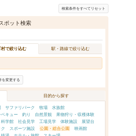
検索条件をすべてリセット
スポット検索
町村で絞り込む
駅・路線で絞り込む
件を変更する
目的から探す
園
サファリパーク
牧場
水族館
ーベキュー
釣り
自然景観
果物狩り・収穫体験
・科学館
社会見学
工場見学
体験施設
展望台
ック
スポーツ施設
公園・総合公園
映画館
・銭湯
ホテル・旅館
スキー場