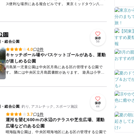
ス便利な場所にある複合ビルです。 東京ミッドタウン八重
洲は、国内最大規模のバスターミナルをはじめ、ホテル、小
学校、そし...
公園
保存
園・総合公園
56
2件
4.0
キャッチボール場やバスケットゴールがある、運動
が楽しめる公園
月島第一児童公園は中央区月島にある区の管理する公園で
す。 隣には中央区立月島図書館があります。 遊具は小学生
くらいに向いている複合遊具と幼児に向いている複合遊具の
２基があ...
保存
園・総合公園
, 釣り, アスレチック, スポーツ施設
44
1件
3.7
運河を望む600ｍの水辺のテラスや芝生広場、運動
広場などのある公園
晴海臨海公園は、中央区晴海地区にある区の管理する公園で