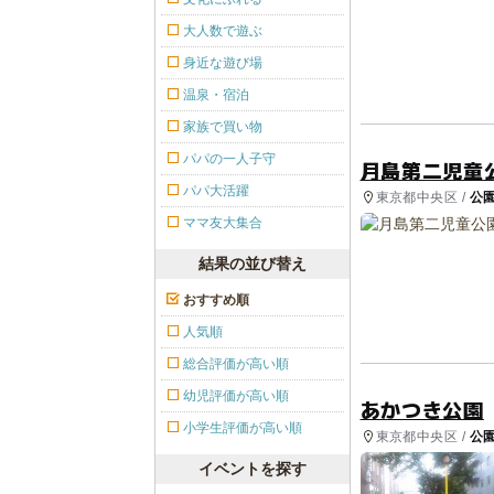
大人数で遊ぶ
身近な遊び場
温泉・宿泊
家族で買い物
パパの一人子守
月島第二児童
パパ大活躍
東京都中央区 /
公
ママ友大集合
結果の並び替え
おすすめ順
人気順
総合評価が高い順
幼児評価が高い順
あかつき公園
小学生評価が高い順
東京都中央区 /
公
イベントを探す