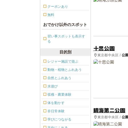
クーポンあり
無料
おでかけ以外のスポット
習い事スポットも表示す
る
十思公園
目的別
東京都中央区 /
公
レジャー施設で遊ぶ
動物・植物とふれあう
自然とふれあう
水遊び
収穫・農業体験
体を動かす
晴海第二公園
非日常体験
東京都中央区 /
公
学びにつながる
文化にふれる