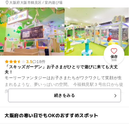
大阪府大阪市鶴見区 / 室内遊び場
保存
508
3.5
18件
「スキッズガーデン」お子さまがひとりで遊びに来ても大丈
夫！
モーリーファンタジーはお子さまたちがワクワクして笑顔が生
まれるような、夢いっぱいの空間。 今福鶴見駅３号出口から徒
歩８分のイオンモール鶴見緑地に出店しています。 ショッピン
続きをみる
グセンター内の身近...
大阪府の寒い日でもOKのおすすめスポット