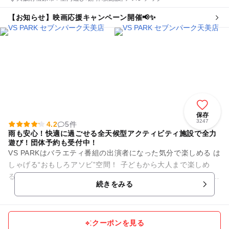
【お知らせ】映画応援キャンペーン開催📢✨
保存
3247
4.2
5件
雨も安心！快適に過ごせる全天候型アクティビティ施設で全力
遊び！団体予約も受付中！
VS PARKはバラエティ番組の出演者になった気分で楽しめる は
しゃげる“おもしろアソビ”空間！ 子どもから大人まで楽しめ
る、遊んでいる人も、見ている人も一緒に盛り上がれる“はっち
続きをみる
ゃけアク...
クーポンを見る