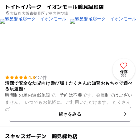
トイトイパーク イオンモール鶴見緑地店
大阪府大阪市鶴見区 / 室内遊び場
保存
592
4.8
7件
清潔で安全な幼児向け遊び場！たくさんの知育おもちゃで遊べ
る玩遊館♪
時間制の屋内遊戯施設で、予約は不要です。会員制ではござい
ません。 いつでもお気軽に、ご利用いただけます。 たくさん
の鉄道玩具、ブロック、可愛いお人形を、自由に選んで遊べま
続きをみる
す。 暑い日も、...
スキッズガーデン 鶴見緑地店