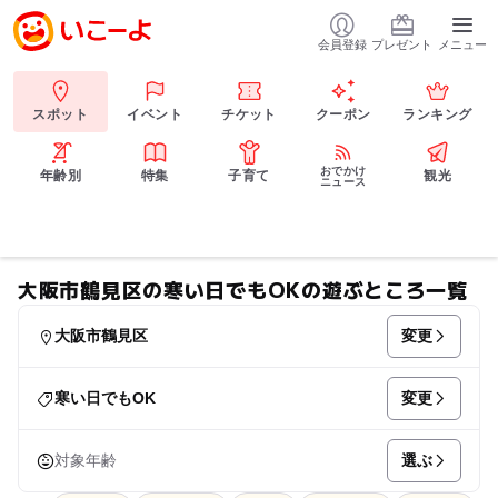
会員登録
プレゼント
メニュー
スポット
イベント
チケット
クーポン
ランキング
おでかけ
年齢別
特集
子育て
観光
ニュース
大阪市鶴見区の寒い日でもOKの遊ぶところ一覧
変更
大阪市鶴見区
変更
寒い日でもOK
選ぶ
対象年齢