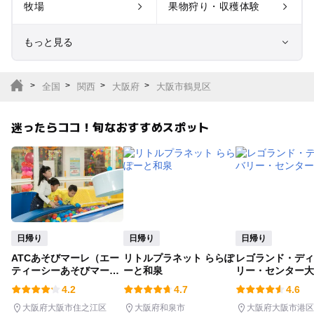
牧場
果物狩り・収穫体験
もっと見る
室内遊び場
遊園地
全国
関西
大阪府
大阪市鶴見区
テーマパーク
動物園
迷ったらココ！旬なおすすめスポット
サファリパーク
植物園・フラワーパー
ク
キャンプ場
バーベキュー
釣り
自然景観
日帰り
日帰り
日帰り
ATCあそびマーレ（エー
リトルプラネット ららぽ
レゴランド・ディ
いちご狩り
農業体験
ティーシーあそびマー
ーと和泉
リー・センター大
レ）
4.2
4.7
4.6
潮干狩り
社会見学
大阪府大阪市住之江区
大阪府和泉市
大阪府大阪市港区