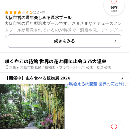
保存
3285
4.1
27件
大阪市営の通年楽しめる温水プール
大阪市営の通年型温水プールです。さまざまなアミューズメン
トプールが用意されているのが特徴で、洞窟や滝、ジャングル
などがモチーフになっています。 ジャグジーなどのリラクゼー
続きをみる
ションもあり、温泉気分...
咲くやこの花館 世界の花と緑に出会える大温室
大阪府大阪市鶴見区 / 植物園・フラワーパーク, 公園・総合公園
【開催中】虫を食べる植物展 2026