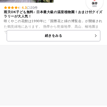
保存
666
4.3
20件
雨天OK子ども無料♪ 日本最大級の温室植物園！おまけ付クイズ
ラリーが大人気！
咲くやこの花館は1990年に「国際花と緑の博覧会」が開催され
た鶴見緑地にあります。 熱帯から乾燥地帯、高山、極地圏ま
で、地球上のさまざまな気候帯に育成する植物約5,500種、約1
続きをみる
5,000株を...