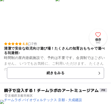
保存
592
4.8
7件
清潔で安全な幼児向け遊び場！たくさんの知育おもちゃで遊べ
る玩遊館♪
時間制の屋内遊戯施設で、予約は不要です。会員制ではござい
ません。 いつでもお気軽に、ご利用いただけます。 たくさん
の鉄道玩具、ブロック、可愛いお人形を、自由に選んで遊べま
続きをみる
す。 暑い日も、...
親子で没入する！チームラボのアートミュージアム
京都府京都市南区