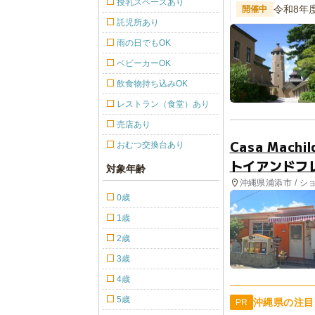
授乳スペースあり
令和8年
開催中
託児所あり
雨の日でもOK
ベビーカーOK
飲食物持ち込みOK
レストラン（食堂）あり
売店あり
Casa Mach
おむつ交換台あり
トイアンドフ
対象年齢
沖縄県浦添市 / シ
0歳
1歳
2歳
3歳
4歳
5歳
沖縄県の注目
PR