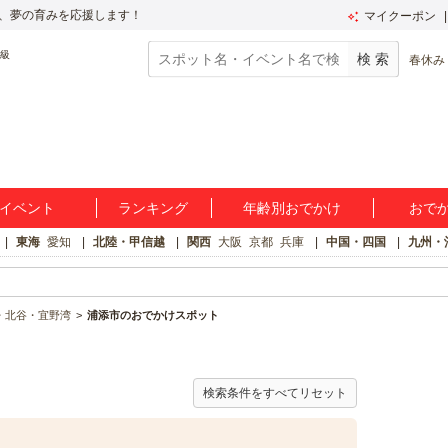
、夢の育みを応援します！
マイクーポン
春休み
イベント
ランキング
年齢別おでかけ
おで
東海
愛知
北陸・甲信越
関西
大阪
京都
兵庫
中国・四国
九州・
・北谷・宜野湾
浦添市のおでかけスポット
検索条件をすべてリセット