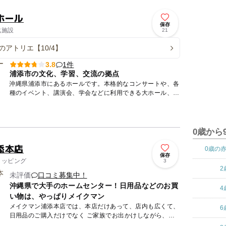
ホール
保存
化施設
21
のアトリエ【10/4】
1件
3.8
浦添市の文化、学習、交流の拠点
沖縄県浦添市にあるホールです。本格的なコンサートや、各
種のイベント、講演会、学会などに利用できる大ホール、小
ホールの他、ワークショップや展示発表会、講演会、懇親会
などの様々な...
0歳から
添本店
0歳の
保存
ョッピング
3
2
未評価
口コミ募集中！
沖縄県で大手のホームセンター！日用品などのお買
4
い物は、やっぱりメイクマン
メイクマン浦添本店では、本店だけあって、店内も広くて、
6
日用品のご購入だけでなく ご家族でお出かけしながら、カ
フェもあり、日用品は何でも揃ってる。 だから、メイクマ