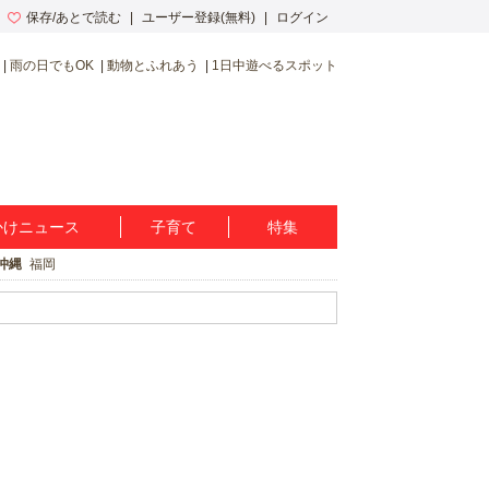
保存/あとで読む
ユーザー登録(無料)
ログイン
雨の日でもOK
動物とふれあう
1日中遊べるスポット
かけニュース
子育て
特集
沖縄
福岡