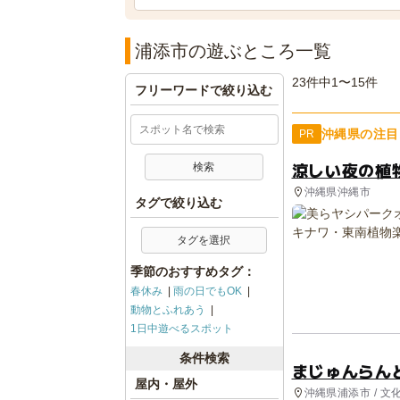
浦添市の遊ぶところ一覧
23件中1〜15件
フリーワードで絞り込む
沖縄県の注目
PR
涼しい夜の植
沖縄県沖縄市
タグで絞り込む
タグを選択
季節のおすすめタグ：
春休み
雨の日でもOK
動物とふれあう
1日中遊べるスポット
条件検索
まじゅんらん
屋内・屋外
沖縄県浦添市 / 文