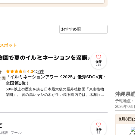
スポット
物園で夏のイルミネーションを満喫♪
保存
215
2件
4.3
「イルミネーションアワード2025」優秀SDGs賞・
全国第1位！
50年以上の歴史を誇る日本最大級の屋外植物園「東南植物
沖縄県
楽園」。 背の高いヤシの木が生い茂る園内では、木漏れ日
や風を感じながら、自然に癒やされるひとときをお過ごしい
予報地点：
ただけます...
2026年08
8月8日(
ど
保存
化施設, プール
32
く