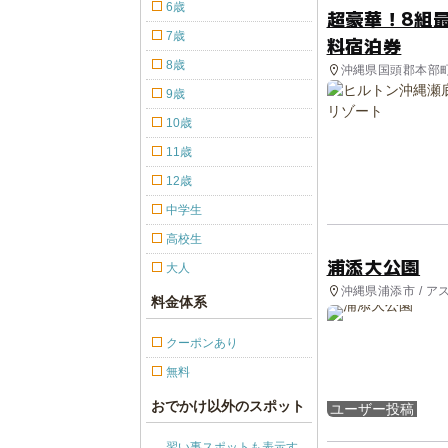
6歳
超豪華！8組
7歳
料宿泊券
8歳
沖縄県国頭郡本部
9歳
10歳
11歳
12歳
中学生
高校生
浦添大公園
大人
沖縄県浦添市 / ア
料金体系
クーポンあり
無料
おでかけ以外のスポット
ユーザー投稿
習い事スポットも表示す