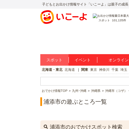
子どもとお出かけ情報サイト「いこーよ」は親子の成長
スポット
101,135件
スポット
イベント
オンライン
北海道・東北
北海道
関東
東京
神奈川
千葉
埼玉
おでかけ情報TOP
九州･沖縄
沖縄県
沖縄市（コザ）
浦添市の遊ぶところ一覧
浦添市のおでかけスポット検索