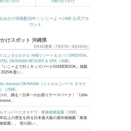
歳のおでかけ
9歳のおでかけ
かけスポット 沖縄県
8月3日更新（7月27日～8月2日分）
リエンタルホテル 沖縄リゾート＆スパ / ORIENTAL
OTEL OKINAWA RESORT & SPA（沖縄）
『いこーよで行くキッズパークGUIDEBOOK』掲載
 2025年度い...
ittle Universe OKINAWA（リトルユニバース オキナ
）（沖縄）
コロ、踊る！日本一のお祭りテーマパーク！「Little
iverse...
らヤシパークオキナワ・東南植物楽園（沖縄）
0年以上の歴史を誇る日本最大級の屋外植物園「東南
物楽園」。 背の高い...