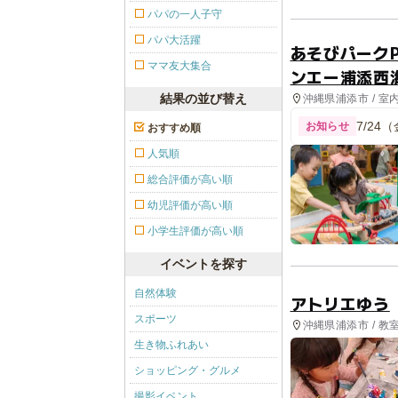
パパの一人子守
パパ大活躍
あそびパーク
ママ友大集合
ンエー浦添西
結果の並び替え
沖縄県浦添市 / 室
7/2
お知らせ
おすすめ順
人気順
総合評価が高い順
幼児評価が高い順
小学生評価が高い順
イベントを探す
自然体験
アトリエゆう
スポーツ
沖縄県浦添市 / 教
生き物ふれあい
ショッピング・グルメ
撮影イベント