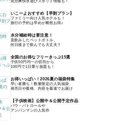
気分爽快水遊びスポット情報も！
いこーよおすすめ【早割プラン】
ファミリー向け人気ホテルも！
旅行の予約は早めが断然お得♪
水分補給時は要注意！
直飲みしたペットボトル、
何日後まで飲んでも大丈夫？
全国のお得なフリーきっぷ15選
子供50円均一の切符から
100円で1日乗り放題も！
お得いっぱい！2026夏の福袋特集
早い者勝ち！数量限定の人気福袋
発売日や価格、内容を最速でお届け
【子供映画】公開中＆公開予定作品
パウ・パトロールや
アンパンマンの人気作