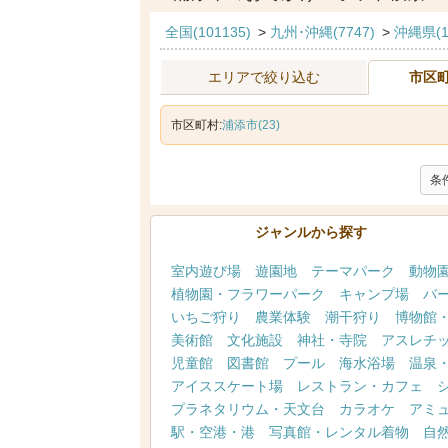
全国(101135)
>
九州･沖縄(7747)
>
沖縄県(1
エリアで絞り込む
市区
市区町村:
浦添市(23)
条
ジャンルから探す
室内遊び場
遊園地
テーマパーク
動物
植物園・フラワーパーク
キャンプ場
バ
いちご狩り
農業体験
潮干狩り
博物館
美術館
文化施設
神社・寺院
アスレチ
児童館
図書館
プール
海水浴場
温泉
アイススケート場
レストラン・カフェ
プラネタリウム・天文台
カラオケ
アミ
駅・空港・港
写真館・レンタル着物
自