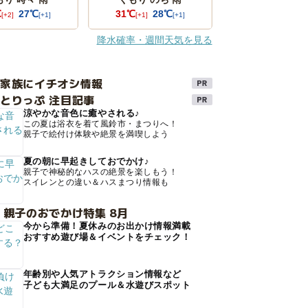
℃
27℃
31℃
28℃
[+2]
[+1]
[+1]
[+1]
降水確率・週間天気を見る
け家族にイチオシ情報
とりっぷ 注目記事
涼やかな音色に癒やされる♪
この夏は浴衣を着て風鈴市・まつりへ！
親子で絵付け体験や絶景を満喫しよう
夏の朝に早起きしておでかけ♪
親子で神秘的なハスの絶景を楽しもう！
スイレンとの違い＆ハスまつり情報も
 親子のおでかけ特集 8月
今から準備！夏休みのお出かけ情報満載
おすすめ遊び場＆イベントをチェック！
年齢別や人気アトラクション情報など
子ども大満足のプール＆水遊びスポット