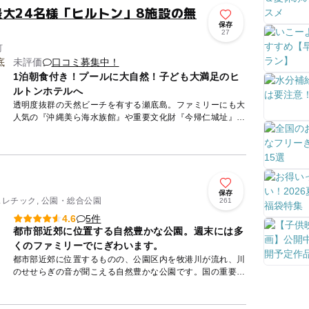
最大24名様「ヒルトン」8施設の無
保存
27
町
未評価
口コミ募集中！
1泊朝食付き！プールに大自然！子ども大満足のヒ
ルトンホテルへ
透明度抜群の天然ビーチを有する瀬底島。ファミリーにも大
人気の『沖縄美ら海水族館』や重要文化財『今帰仁城址』、
やんばるの自然を楽しむエコツアーなど魅力的な観光地の拠
点となる好立...
保存
スレチック, 公園・総合公園
261
5件
4.6
都市部近郊に位置する自然豊かな公園。週末には多
くのファミリーでにぎわいます。
都市部近郊に位置するものの、公園区内を牧港川が流れ、川
のせせらぎの音が聞こえる自然豊かな公園です。国の重要史
跡の「浦添城跡」などのある「歴史学習ゾーン」、アスレチ
ックや多目的...