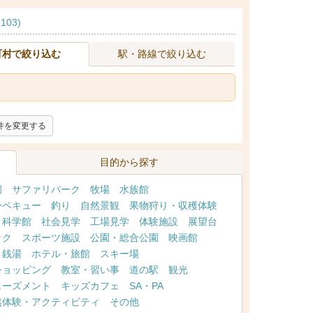
103)
町村で絞り込む
駅・路線で絞り込む
件を変更する
目的から探す
園
サファリパーク
牧場
水族館
ーベキュー
釣り
自然景観
果物狩り・収穫体験
・科学館
社会見学
工場見学
体験施設
展望台
ック
スポーツ施設
公園・総合公園
映画館
・銭湯
ホテル・旅館
スキー場
ショッピング
教室・習い事
道の駅
観光
ューズメント
キッズカフェ
SA・PA
然体験・アクティビティ
その他