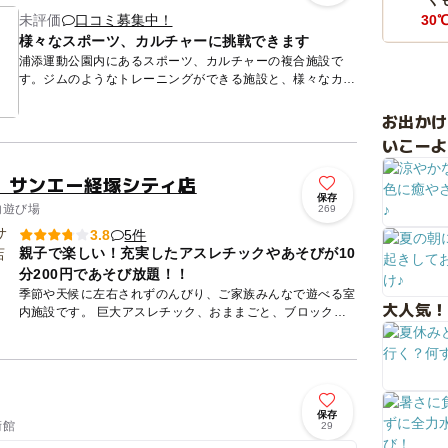
未評価
口コミ募集中！
30
様々なスポーツ、カルチャーに挑戦できます
浦添運動公園内にあるスポーツ、カルチャーの複合施設で
す。ジムのようなトレーニングができる施設と、様々なカル
チャースクールも開講していて、自己啓発や様々な趣味の幅
を広げてくれる...
お出か
いこーよ
 サンエー経塚シティ店
保存
内遊び場
269
5件
3.8
親子で楽しい！充実したアスレチックやあそびが10
分200円であそび放題！！
季節や天候に左右されずのんびり、ご家族みんなで遊べる室
大人気！
内施設です。 巨大アスレチック、おままごと、ブロック、
絵本など子供だけでなく親子でお楽しみいただける施設で
す。 ...
保存
術館
29