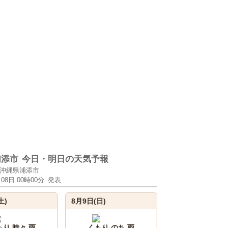
浦添市
今日・明日の天気予報
沖縄県浦添市
月08日 00時00分
発表
土)
8月9日(日)
もり 時々 雨
くもり のち 雨