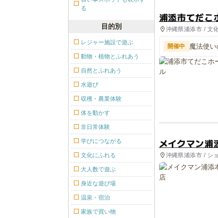
る
浦添市てだこ
目的別
沖縄県浦添市 / 文
レジャー施設で遊ぶ
魔法使い
開催中
動物・植物とふれあう
自然とふれあう
水遊び
収穫・農業体験
体を動かす
非日常体験
メイクマン浦
学びにつながる
沖縄県浦添市 / シ
文化にふれる
大人数で遊ぶ
身近な遊び場
温泉・宿泊
家族で買い物