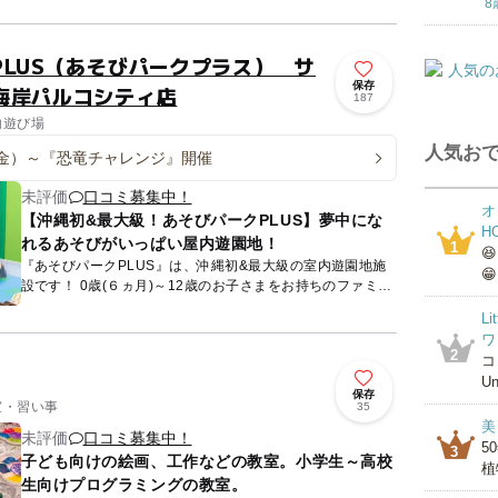
8
ンに出か...
PLUS（あそびパークプラス） サ
保存
海岸パルコシティ店
187
内遊び場
人気おで
4（金）～『恐竜チャレンジ』開催
未評価
口コミ募集中！
オ
【沖縄初&最大級！あそびパークPLUS】夢中にな
H
れるあそびがいっぱい屋内遊園地！
1

『あそびパークPLUS』は、沖縄初&最大級の室内遊園地施
😁
設です！ 0歳(６ヵ月)～12歳のお子さまをお持ちのファミリ
ーのお客様に、 “親子の楽しいひととき”を心に刻んでい...
L
ワ
2
コ
Un
保存
室・習い事
35
美
未評価
口コミ募集中！
5
3
子ども向けの絵画、工作などの教室。小学生～高校
植
生向けプログラミングの教室。