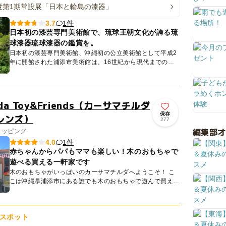
度第1期常設展「日本と輪島の漆器」
1件
3.7
日本初の漆芸専門美術館で、琉球王朝文化が誇る琉
球漆器琉球漆器の鑑賞を。
日本初の漆芸専門美術館、沖縄初の公立美術館として平成2
年に開館された浦添市美術館は、16世紀から現代までの優
れた琉球漆器をメインに、日本のみならず周辺諸国の漆芸品
も収集してい...
ilda Toy&Friends（カーサマチルダ
保存
レンズ）
277
編集部
ョッピング
1件
4.0
赤ちゃんからパパもママも楽しい！木のおもちゃで
遊べる買える一軒家です
木のおもちゃがいっぱいのカーサマチルダへようこそ！ こ
こは沖縄県浦添市にある誰でも木のおもちゃで遊んで買える
「おもちゃのお家(Casa)」です。 日差しの強い日でも、雨
の...
スポット