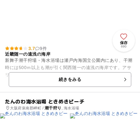
保存
690
3.7
9件
近畿随一の遠浅の海岸
新舞子潮干狩場・海水浴場は瀬戸内海国立公園内にあり、干潮
時には500ｍ以上も潮が引く関西随一の遠浅の海岸です。アサ
リ、マテ貝が取れ、夏には海水浴も楽しめます。 300名収容可
続きをみる
能の休憩室も備わっ...
たんのわ海水浴場 ときめきビーチ
潮干狩り
大阪府泉南郡岬町 /
, 海水浴場