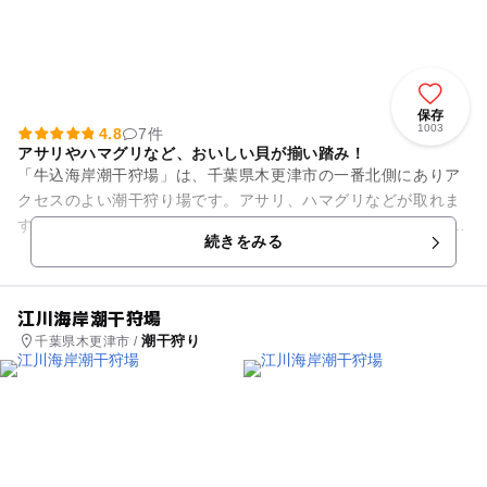
保存
1003
4.8
7件
アサリやハマグリなど、おいしい貝が揃い踏み！
「牛込海岸潮干狩場」は、千葉県木更津市の一番北側にありア
クセスのよい潮干狩り場です。アサリ、ハマグリなどが取れま
す。 場内には休憩施設、食堂、売店、お持ち帰り用の海水汲み
続きをみる
場等もあります。 ...
江川海岸潮干狩場
潮干狩り
千葉県木更津市 /