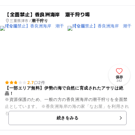
【全面禁止】香良洲海岸 潮干狩り場
潮干狩り
三重県津市 /
保存
242
2.7
2件
【一部エリア無料】伊勢の海で自然に育成されたアサリは絶
品！
※資源保護のため、一般の方の香良洲海岸の潮干狩りを全面禁
止としています。 ※香良洲海岸の海の家「なお屋」を利用され
るお客様に限り、なお屋さんの了解を得て香良洲海岸の一部エ
続きをみる
リアで潮干狩りをするこ...