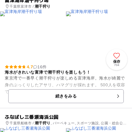
潮干狩り
千葉県富津市 /
保存
704
4.7
16件
海水がきれいな富津で潮干狩りを楽しもう！
東京湾で一番早く潮干狩りが楽しめる富津海岸。海水が綺麗で
身のぷっくりしたアサリ、ハマグリが採れます。 500人を収容
できる休憩所のほか、テニス、海水浴、ジャンボプールなど、
続きをみる
潮干狩り以外も楽しめ...
ふなばし三番瀬海浜公園
潮干狩り
千葉県船橋市 /
, バーベキュー, スポーツ施設, 公園・総合公
園, 教室・習い事