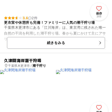
保存
203
3.6
2件
更衣室や休憩所も完備！ファミリーに人気の潮干狩り場
千葉県木更津市にある「江川海岸」は、東京湾に残された唯一
自然の干潟を利用した潮干狩り場。春から夏にかけて主にアサ
リや、ときにハマグリを採ることができます。 潮干狩場までは
続きをみる
徒歩でも行けますが、渡...
久津間海岸潮干狩場
潮干狩り
千葉県木更津市 /