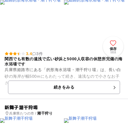
保存
1111
3.4
3件
関西でも有数の遠浅で広い砂浜と5000人収容の休憩所完備の海
水浴場です
兵庫県姫路市にある「的形海水浴場・潮干狩り場」は、長い白
砂の海岸が幅500mにもわたって続き、遠浅なので小さなお子
さんでも楽しむことができます。4月から6月までは「アサリ」
続きをみる
や「ハマグリ」などが採...
新舞子潮干狩場
潮干狩り
兵庫県たつの市 /