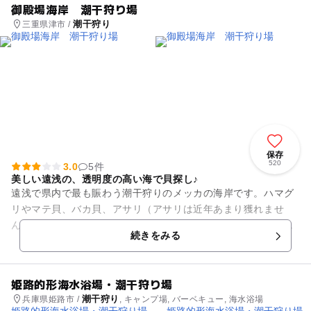
御殿場海岸 潮干狩り場
潮干狩り
三重県津市 /
保存
520
3.0
5件
美しい遠浅の、透明度の高い海で貝探し♪
遠浅で県内で最も賑わう潮干狩りのメッカの海岸です。ハマグ
リやマテ貝、バカ貝、アサリ（アサリは近年あまり獲れませ
ん）など、数種類の貝が取れます。小さな子供からお年寄りま
続きをみる
でが水と戯れながら貝探し。 ...
姫路的形海水浴場・潮干狩り場
潮干狩り
兵庫県姫路市 /
, キャンプ場, バーベキュー, 海水浴場