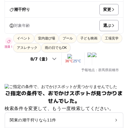
変更
潮干狩り
選ぶ
対象年齢
イベント
室内遊び場
プール
子ども映画
工場見学
注目！
アスレチック
雨の日でもOK
36°C
25°C
予報地点：群馬県前橋市
ご指定の条件で、おでかけスポットが見つかりま
せんでした。
検索条件を変更して、もう一度検索してください。
関東の潮干狩りなら11件