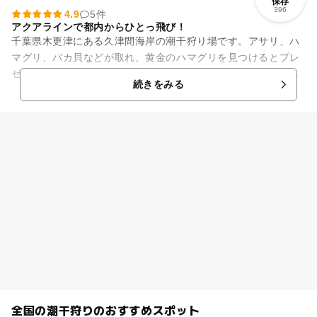
保存
396
4.9
5件
アクアラインで都内からひとっ飛び！
千葉県木更津にある久津間海岸の潮干狩り場です。アサリ、ハ
マグリ、バカ貝などが取れ、黄金のハマグリを見つけるとプレ
ゼントがもらえます。休憩所も完備しているので、疲れたらゆ
続きをみる
っくり休もう。更衣室やトイ...
全国の潮干狩りのおすすめスポット