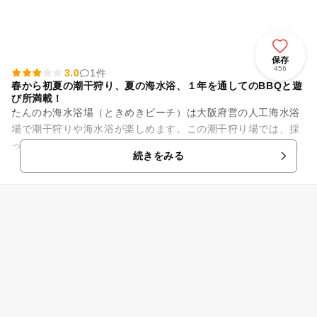
保存
456
3.0
1件
春から初夏の潮干狩り、夏の海水浴、１年を通してのBBQと遊
び所満載！
たんのわ海水浴場（ときめきビーチ）は大阪府営の人工海水浴
場で潮干狩りや海水浴が楽しめます。この潮干狩り場では、採
った貝（あさり）を交換して砂抜きした貝を受け取るシステム
続きをみる
となっていて、大人800g...