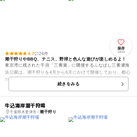
保存
1910
4.7
26件
潮干狩りやBBQ、テニス、野球と色んな遊びが楽しめるよ！
東京湾に残された干潟「三番瀬」に隣接するふなばし三番瀬海
浜公園は、潮干狩りを4月から6月にかけて開催しており、都心
から一番近い潮干狩り場として注目されています。公園内には
続きをみる
子どもたちに大人気の噴水...
牛込海岸潮干狩場
潮干狩り
千葉県木更津市 /