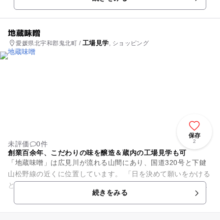
ールド」を使った卵かけしょう...
地蔵味噌
工場見学
愛媛県北宇和郡鬼北町 /
, ショッピング
保存
2
未評価
0件
創業百余年、こだわりの味を醸造＆蔵内の工場見学も可
「地蔵味噌」は広見川が流れる山間にあり、国道320号と下鍵
山松野線の近くに位置しています。 「日を決めて願いをかける
とご利益を授かる」と信仰され、地元の人々に愛されている
続きをみる
「日切り地蔵様」か...