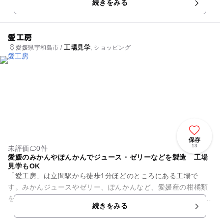
続きをみる
す。ちりめんのお刺身や...
愛工房
工場見学
愛媛県宇和島市 /
, ショッピング
保存
13
未評価
0件
愛媛のみかんやぽんかんでジュース・ゼリーなどを製造 工場
見学もOK
「愛工房」は立間駅から徒歩1分ほどのところにある工場で
す。みかんジュースやゼリー、ぽんかんなど、愛媛産の柑橘類
を使って多種類の加工品を製造＆販売。 10人以上でお出かけす
続きをみる
るなら、工場見学も...