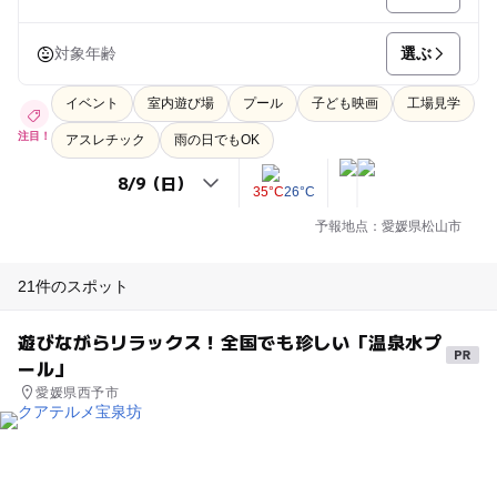
選ぶ
対象年齢
イベント
室内遊び場
プール
子ども映画
工場見学
注目！
アスレチック
雨の日でもOK
35°C
26°C
予報地点：愛媛県松山市
21件のスポット
遊びながらリラックス！全国でも珍しい「温泉水プ
ール」
愛媛県西予市