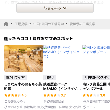
室内遊び場
遊園地
す。貴重な体験ができたり、試食や限定のお土産がもらえる工場
もあり、学びながらも楽しい思
続きをみる
テーマパーク
動物園
工場見学
中国･四国の工場見学
愛媛県の工場見学
サファリパーク
植物園・フラワーパー
ク
迷ったらココ！旬なおすすめスポット
キャンプ場
バーベキュー
釣り
自然景観
いちご狩り
農業体験
雨の日でもOK
日帰り
1日中遊べるスポッ
潮干狩り
社会見学
しまなみ木のおもちゃ美
鉄道歴史パーク
南レク御荘公園 
術館
inSAIJO（インサイジョ
ャンボプール
ウ）
工場見学
体験施設
4.5
3.7
3.0
愛媛県今治市
愛媛県西条市
愛媛県南宇和郡愛
展望台
美術館
室内遊び場
体験施設
観光
博物館・科学館
文化施設
プール