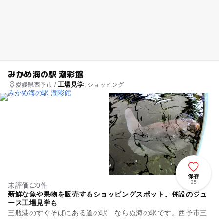
みかめ海の駅 潮彩館
工場見学
愛媛県西予市 /
, ショッピング
保存
35
未評価
0件
新鮮な魚や果物を販売するショッピングスポット。併設のジュ
ース工場見学も
三瓶港のすぐそばにある道の駅、ならぬ海の駅です。西予市三