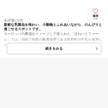
保存
246
未評価
0件
新鮮な乳製品を味わい、小動物とふれあいながら、のんびりと
過ごせるスポットです。
ヨーロッパの農場をイメージして造られた「ほわいとファー
ム」では、四国で有数の酪農地帯である野村町の牛乳を使用し
た乳製品が製造、販売されています。 小川も流れる芝生広場が
続きをみる
あり、ヤギやモルモットに...