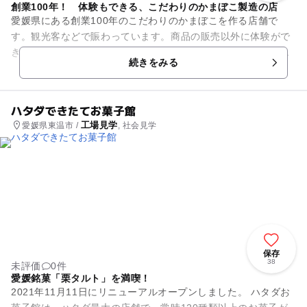
創業100年！ 体験もできる、こだわりのかまぼこ製造の店
愛媛県にある創業100年のこだわりのかまぼこを作る店舗で
す。観光客などで賑わっています。商品の販売以外に体験がで
きます。製造体験コースでは、すり身から成形と本格的です。
続きをみる
普段はできているものを買う...
ハタダできたてお菓子館
工場見学
愛媛県東温市 /
, 社会見学
保存
38
未評価
0件
愛媛銘菓「栗タルト」を満喫！
2021年11月11日にリニューアルオープンしました。 ハタダお