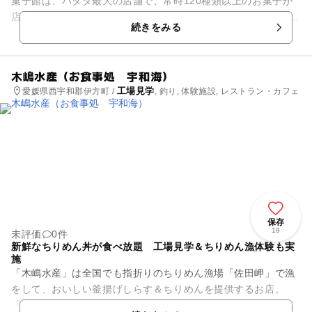
菓子館は、ハタダ最大の店舗で、常時120種類以上のお菓子が
店頭に並んでいます。 館内には工場もあり、ハタダ栗タルト、
続きをみる
できた...
木嶋水産（お食事処 宇和海）
工場見学
愛媛県西宇和郡伊方町 /
, 釣り, 体験施設, レストラン・カフェ
保存
19
未評価
0件
新鮮なちりめん丼が食べ放題 工場見学＆ちりめん漁体験も実
施
「木嶋水産」は全国でも指折りのちりめん漁場「佐田岬」で漁
をして、おいしい釜揚げしらす＆ちりめんを提供するお店。
「お食事処 宇和海」では、新鮮な「ちりめん丼」を頂けま