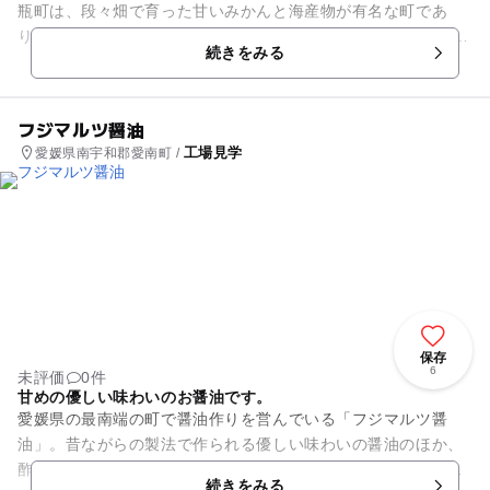
瓶町は、段々畑で育った甘いみかんと海産物が有名な町であ
り、こちらには直売所とジュースをつくる工場があります。 直
続きをみる
売所には漁港のそばならで...
フジマルツ醤油
工場見学
愛媛県南宇和郡愛南町 /
保存
6
未評価
0件
甘めの優しい味わいのお醤油です。
愛媛県の最南端の町で醤油作りを営んでいる「フジマルツ醤
油」。昔ながらの製法で作られる優しい味わいの醤油のほか、
酢やポン酢醤油、また地元で作られている果物「えひめ愛南ゴ
続きをみる