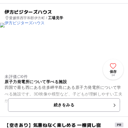
伊方ビジターズハウス
工場見学
愛媛県西宇和郡伊方町 /
保存
14
未評価
0件
原子力発電所について学べる施設
四国で最も西にある佐多岬半島にある原子力発電所について学
べる施設です。3D映像や模型など、子どもが理解しやすい工夫
がいっぱい。身近な電気がどのようにしてつくられているのか
続きをみる
分かりやすく説明されてい...
【空きあり】気兼ねなく楽しめる 一棟貸し宿