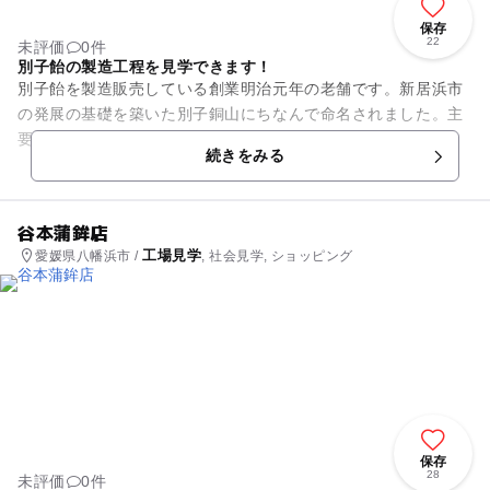
保存
22
未評価
0件
別子飴の製造工程を見学できます！
別子飴を製造販売している創業明治元年の老舗です。新居浜市
の発展の基礎を築いた別子銅山にちなんで命名されました。主
要製品は、みかん、いちご、抹茶、ココア、ピーナッツの5つ
続きをみる
の味でお馴染みの別子飴です...
谷本蒲鉾店
工場見学
愛媛県八幡浜市 /
, 社会見学, ショッピング
保存
28
未評価
0件