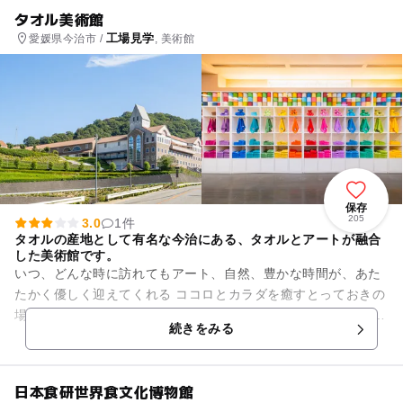
タオル美術館
工場見学
愛媛県今治市 /
, 美術館
保存
205
3.0
1件
タオルの産地として有名な今治にある、タオルとアートが融合
した美術館です。
いつ、どんな時に訪れてもアート、自然、豊かな時間が、あた
たかく優しく迎えてくれる ココロとカラダを癒すとっておきの
場所です。 綿から糸、糸からタオルになるまでの製造工程やタ
続きをみる
オルアート作品の見...
日本食研世界食文化博物館