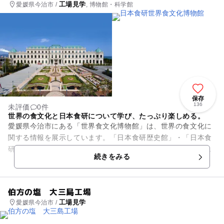
工場見学
愛媛県今治市 /
, 博物館・科学館
保存
136
未評価
0件
世界の食文化と日本食研について学び、たっぷり楽しめる。
愛媛県今治市にある「世界食文化博物館」は、世界の食文化に
関する情報を展示しています。「日本食研歴史館」・「日本食
研商品展示館」は日本食研の歴史や企業文化、商品ヒストリー
続きをみる
などを展示しています。 ...
伯方の塩 大三島工場
工場見学
愛媛県今治市 /