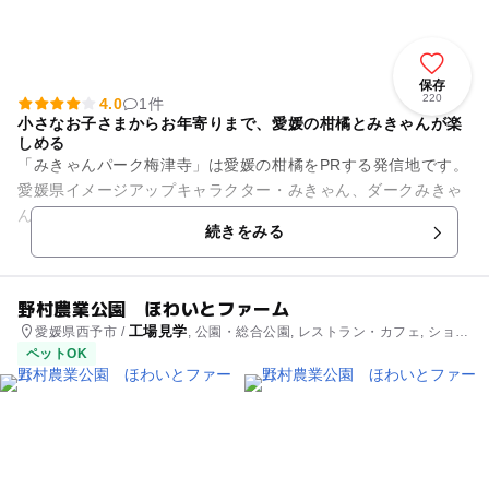
保存
220
4.0
1件
小さなお子さまからお年寄りまで、愛媛の柑橘とみきゃんが楽
しめる
「みきゃんパーク梅津寺」は愛媛の柑橘をPRする発信地です。
愛媛県イメージアップキャラクター・みきゃん、ダークみきゃ
ん、こみきゃんグッズももりだくさん！ 1階では、旬の柑橘や
続きをみる
飲むみかんゼリー...
野村農業公園 ほわいとファーム
工場見学
愛媛県西予市 /
, 公園・総合公園, レストラン・カフェ, ショッ
ピング
ペットOK