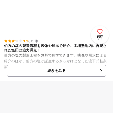
保存
116
3.3
1件
伯方の塩の製造過程を映像や展示で紹介。工場敷地内に再現さ
れた塩田は迫力満点！
伯方の塩の製造工程を無料で見学できます。映像や展示による
紹介のほか、伯方の塩が誕生するきっかけとなった流下式枝条
架併用塩田も工場の東側に再現されていて、迫力満点！ その
続きをみる
他、「塩つくり体験（...