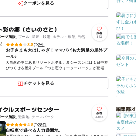
クーポンを見る
ト彩の郷（さいのさと）
保存
ポーツ施設
, プール, 温泉・銭湯, ホテル・旅館, 自然体
342
ィ
2件
3.8
お子さまも大はしゃぎ！ママパパも大満足の屋外プ
ール♪
大自然の中にあるリゾートホテル。夏シーズンには１日中遊
びつくせる屋外プール『つま恋ウォーターパーク』が登場！
森に囲まれた開放的な空間にある4つのプールと3つのスラ
イダーは子...
チケットを見る
編集部
イクルスポーツセンター
保存
ポーツ施設
, 遊園地, テーマパーク
3,844
28件
4.8
自転車で遊べる人力遊園地。