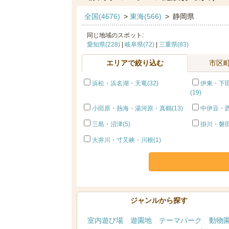
全国(4676)
>
東海(566)
>
静岡県
同じ地域のスポット:
愛知県(228)
|
岐阜県(72)
|
三重県(83)
エリアで絞り込む
市区
浜松・浜名湖・天竜(32)
伊東・下
(19)
小田原・熱海・湯河原・真鶴(13)
中伊豆・西
三島・沼津(5)
掛川・磐田
大井川・寸又峡・川根(1)
ジャンルから探す
室内遊び場
遊園地
テーマパーク
動物