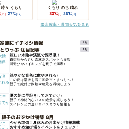
 時々 くもり
くもり のち 晴れ
℃
27℃
33℃
26℃
[+1]
[+7]
[0]
[-1]
降水確率・週間天気を見る
け家族にイチオシ情報
とりっぷ 注目記事
涼しい木陰や渓流で深呼吸！
市街地から近い森林浴スポットも多数
川遊びやハイキングを親子で満喫♪
涼やかな音色に癒やされる♪
この夏は浴衣を着て風鈴市・まつりへ！
親子で絵付け体験や絶景を満喫しよう
夏の朝に早起きしておでかけ♪
親子で神秘的なハスの絶景を楽しもう！
スイレンとの違い＆ハスまつり情報も
 親子のおでかけ特集 8月
今から準備！夏休みのお出かけ情報満載
おすすめ遊び場＆イベントをチェック！