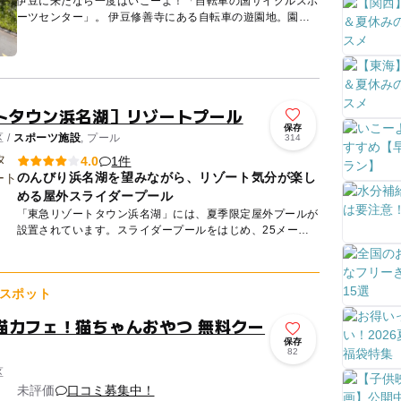
伊豆に来たなら一度はいこーよ！「自転車の国サイクルスポ
ーツセンター」。 伊豆修善寺にある自転車の遊園地。園内
には、公道では乗れないユニークな形状の自転車ばかり集め
た「お...
トタウン浜名湖］リゾートプール
保存
 /
スポーツ施設
, プール
314
1件
4.0
のんびり浜名湖を望みながら、リゾート気分が楽し
める屋外スライダープール
「東急リゾートタウン浜名湖」には、夏季限定屋外プールが
設置されています。スライダープールをはじめ、25メート
ルプール、幼児用プールを備えています。毎年7月中旬から
8月下旬の夏...
スポット
猫カフェ！猫ちゃんおやつ 無料クー
保存
82
区
未評価
口コミ募集中！