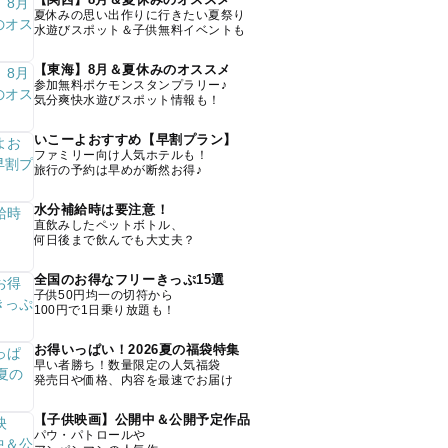
夏休みの思い出作りに行きたい夏祭り
水遊びスポット＆子供無料イベントも
【東海】8月＆夏休みのオススメ
参加無料ポケモンスタンプラリー♪
気分爽快水遊びスポット情報も！
いこーよおすすめ【早割プラン】
ファミリー向け人気ホテルも！
旅行の予約は早めが断然お得♪
水分補給時は要注意！
直飲みしたペットボトル、
何日後まで飲んでも大丈夫？
全国のお得なフリーきっぷ15選
子供50円均一の切符から
100円で1日乗り放題も！
お得いっぱい！2026夏の福袋特集
早い者勝ち！数量限定の人気福袋
発売日や価格、内容を最速でお届け
【子供映画】公開中＆公開予定作品
パウ・パトロールや