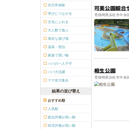
非日常体験
可美公園綜合
学びにつながる
静岡県浜松市中央区
文化にふれる
大人数で遊ぶ
身近な遊び場
温泉・宿泊
家族で買い物
パパの一人子守
相生公園
パパ大活躍
静岡県浜松市中央区
ママ友大集合
結果の並び替え
おすすめ順
人気順
総合評価が高い順
幼児評価が高い順