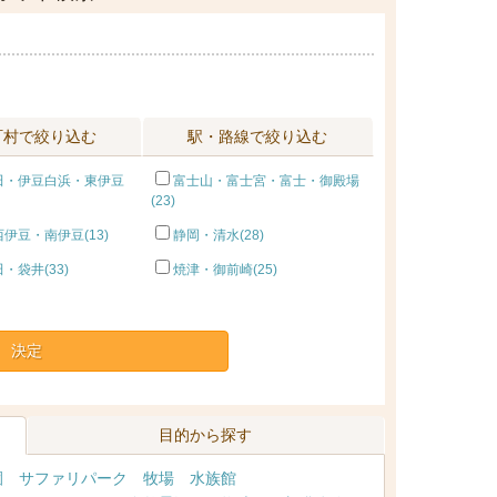
町村で絞り込む
駅・路線で絞り込む
田・伊豆白浜・東伊豆
富士山・富士宮・富士・御殿場
(23)
伊豆・南伊豆(13)
静岡・清水(28)
・袋井(33)
焼津・御前崎(25)
決定
目的から探す
園
サファリパーク
牧場
水族館