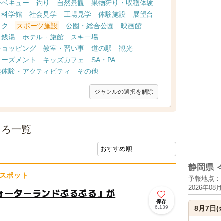
ーベキュー
釣り
自然景観
果物狩り・収穫体験
・科学館
社会見学
工場見学
体験施設
展望台
ック
スポーツ施設
公園・総合公園
映画館
・銭湯
ホテル・旅館
スキー場
ショッピング
教室・習い事
道の駅
観光
ューズメント
キッズカフェ
SA・PA
然体験・アクティビティ
その他
ジャンルの選択を解除
ころ一覧
静岡県
スポット
予報地点：
2026年08
ォーターランドぷるぷる」が
保存
6,139
8月7日(