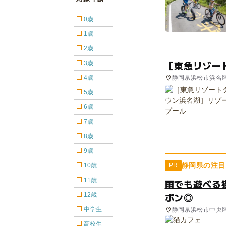
0歳
1歳
2歳
［東急リゾー
3歳
静岡県浜松市浜名区
4歳
5歳
6歳
7歳
8歳
9歳
静岡県の注目
10歳
PR
11歳
雨でも遊べる
ポン◎
12歳
中学生
静岡県浜松市中央
高校生