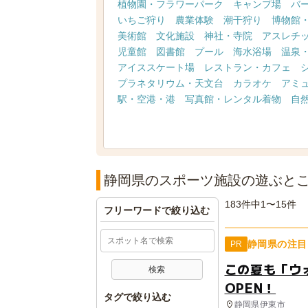
植物園・フラワーパーク
キャンプ場
バ
いちご狩り
農業体験
潮干狩り
博物館
美術館
文化施設
神社・寺院
アスレチ
児童館
図書館
プール
海水浴場
温泉
アイススケート場
レストラン・カフェ
プラネタリウム・天文台
カラオケ
アミ
駅・空港・港
写真館・レンタル着物
自
静岡県のスポーツ施設の遊ぶと
183件中1〜15件
フリーワードで絞り込む
静岡県の注目
PR
この夏も「ウ
OPEN！
タグで絞り込む
静岡県伊東市