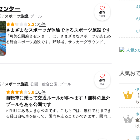
センター
4
保存
 /
スポーツ施設
, プール
203
6
1件
2.3
さまざまなスポーツが体験できるスポーツ施設です
8
「可美公園綜合センター」は、さまざまなスポーツが楽しめ
る総合スポーツ施設です。野球場、サッカーグラウンド、テ
ニスコート、弓道場も完備。 また、水泳場もあり、屋内に
は通年...
人気おで
保存
 /
スポーツ施設
, 公園・総合公園, プール
54
伊
1件
3.8
【
1
自転車に乗って交通ルールが学べます！無料の屋外
も
プールもある公園です
相生町にある大きな公園です。こちらでは、無料で利用でき
ホ
る貸出自転車を使って、園内を走ることができます。園内に
全
2
は本物そっくりな信号機や標識などもあり、遊びながら交通
け
ルールを覚え...
展