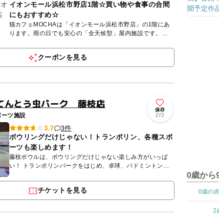
イオンモール浜松市野店1階☆買い物や食事の合間
にもおすすめ☆
猫カフェMOCHAは「イオンモール浜松市野店」の1階にあ
ります。雨の日でも安心の「全天候型」屋内施設です。
MOCHAが目指しているのは、人も、猫も、その時にいちば
ん幸せなこと...
クーポンを見る
てんとう虫パーク 藤枝店
保存
ポーツ施設
272
3件
3.7
ボウリングだけじゃない！トランポリン、各種スポ
ーツも楽しめます！
藤枝ボウルは、ボウリングだけじゃない楽しみ方がいっぱ
い！ トランポリンパークをはじめ、卓球、バドミントン、
0歳から
ビリヤード、ダーツなど様々な遊びができる屋内アミューズ
メント施設。...
チケットを見る
0歳の
2