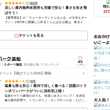
80件
4.7
晴れ
涼しい屋内無料休憩所も完備で安心！暑さを吹き飛
33
ばそう！
【夏季限定】の「ウォーターランドぷるぷる」が今年もオー
プン！ 1965年に開園した伊豆ぐらんぱる公園は、東京ドー
ム約5個分・約22万㎡の園内で大人も子供も様々なアトラ
ク...
チケットを見る
お出か
いこーよ
パーク浜松
保存
 /
スポーツ施設
, 室内遊び場, アスレチック
1,384
イベント【跳びフェス2026】開催
9件
4.3
猛暑も雨も安心！屋内で涼しく遊べる！話題のトラ
ンポリンパークがついに浜松初上陸！
猛暑やゲリラ豪雨の日でも、快適に全力ジャンプ！ 冷房完
大人気！
備の屋内空間で、トランポリン・ロングすべり台・とびこみ
台・ジャンプチャレンジを思う存分楽しめます。 日差しや
熱中...