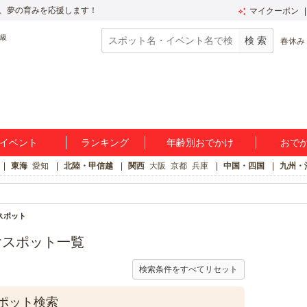
、夢の育みを応援します！
マイクーポン
春休み
イベント
ランキング
年齢別おでかけ
おで
東海
愛知
北陸・甲信越
関西
大阪
京都
兵庫
中国・四国
九州・
スポット
けスポット一覧
検索条件をすべてリセット
ポット検索