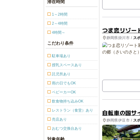
滞在時間
1～2時間
2～4時間
つま恋リゾー
4時間～
静岡県掛川市 /
ス
こだわり条件
験・アクティビテ
駐車場あり
授乳スペースあり
託児所あり
雨の日でもOK
ベビーカーOK
飲食物持ち込みOK
レストラン（食堂）あり
自転車の国サ
売店あり
静岡県伊豆市 /
ス
おむつ交換台あり
対象年齢