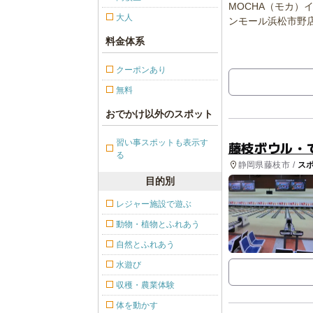
大人
料金体系
クーポンあり
無料
おでかけ以外のスポット
習い事スポットも表示す
藤枝ボウル・
る
静岡県藤枝市 /
ス
目的別
レジャー施設で遊ぶ
動物・植物とふれあう
自然とふれあう
水遊び
収穫・農業体験
体を動かす