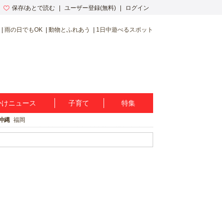
保存/あとで読む
ユーザー登録(無料)
ログイン
雨の日でもOK
動物とふれあう
1日中遊べるスポット
かけニュース
子育て
特集
沖縄
福岡