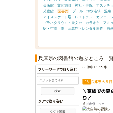
美術館
文化施設
神社・寺院
アスレチ
児童館
図書館
プール
海水浴場
温泉
アイススケート場
レストラン・カフェ
プラネタリウム・天文台
カラオケ
アミ
駅・空港・港
写真館・レンタル着物
自
兵庫県の図書館の遊ぶところ一
88件中1〜15件
フリーワードで絞り込む
兵庫県の注目
PR
＼家族での夏
り／
タグで絞り込む
兵庫県三木市
タグを選択