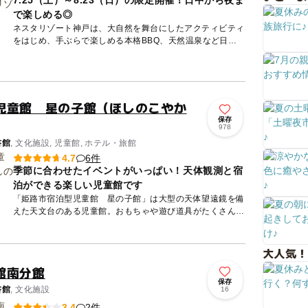
7.25（土）～8.23（日）の限定開催！日中から夜ま
で楽しめる◎
ネスタリゾート神戸は、大自然を舞台にしたアクティビティ
をはじめ、手ぶらで楽しめる本格BBQ、天然温泉など日帰
りでも宿泊でも楽しめる大自然の冒険テーマパークです。
夏はプール...
児童館 星の子館（ほしのこやか
保存
978
書館
, 文化施設, 児童館, ホテル・旅館
6件
4.7
季節に合わせたイベントがいっぱい！天体観測と宿
泊ができる楽しい児童館です
「姫路市宿泊型児童館 星の子館」は大型の天体望遠鏡を備
えた天文台のある児童館。おもちゃや遊び道具がたくさんあ
る別館・なかよしホールをはじめ、卓球ができるトレーニン
グルーム、児...
大人気！
館南分館
保存
書館
, 文化施設
16
2件
3.4