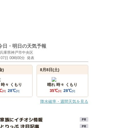
今日・明日の天気予報
兵庫県神戸市中央区
月07日 00時00分
発表
金)
8月8日(土)
 時々 くもり
晴れ 時々 くもり
℃
28℃
35℃
28℃
[0]
[0]
[0]
[0]
降水確率・週間天気を見る
け家族にイチオシ情報
とりっぷ 注目記事