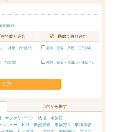
滋賀県(13)
町村で絞り込む
駅・路線で絞り込む
川・播磨・赤穂(27)
尼崎・宝塚・芦屋・三田(34)
・竹野(5)
神鍋・養父・和田山・鉢伏(4)
決定
目的から探す
園
サファリパーク
牧場
水族館
ーベキュー
釣り
自然景観
果物狩り・収穫体験
・科学館
社会見学
工場見学
体験施設
展望台