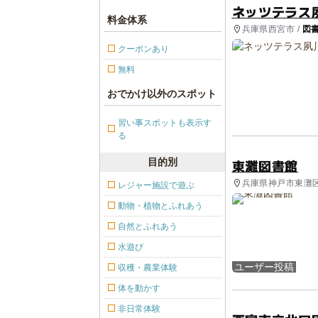
ネッツテラス
料金体系
兵庫県西宮市 /
図
クーポンあり
無料
おでかけ以外のスポット
習い事スポットも表示す
る
目的別
東灘図書館
兵庫県神戸市東灘区
レジャー施設で遊ぶ
動物・植物とふれあう
自然とふれあう
水遊び
ユーザー投稿
収穫・農業体験
体を動かす
非日常体験