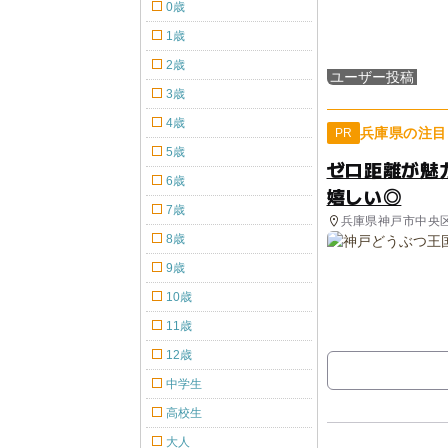
0歳
1歳
2歳
ユーザー投稿
3歳
4歳
兵庫県の注目
PR
5歳
ゼロ距離が魅
6歳
嬉しい◎
7歳
兵庫県神戸市中央
8歳
9歳
10歳
11歳
12歳
中学生
高校生
大人