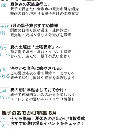
夏休みの家族旅行に♪
親子で行きたい倉敷市の観光名所を紹介
映画のロケ地巡り＆親子向けの体験充実
7月の親子旅おすすめ情報
関西の日帰り旅や週末・連休旅に♪
観光地・穴場＆祭り＆外遊びを満喫
夏の土曜は「土曜夜市」へ♪
商店街で縁日・屋台・イベント満喫！
食べて、遊んで、親子の思い出作り
涼やかな音色に癒やされる♪
この夏は浴衣を着て風鈴市・まつりへ！
親子で絵付け体験や絶景を満喫しよう
夏の朝に早起きしておでかけ♪
親子で神秘的なハスの絶景を楽しもう！
スイレンとの違い＆ハスまつり情報も
 親子のおでかけ特集 8月
今から準備！夏休みのお出かけ情報満載
おすすめ遊び場＆イベントをチェック！