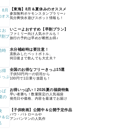
【東海】8月＆夏休みのオススメ
参加無料ポケモンスタンプラリー♪
気分爽快水遊びスポット情報も！
いこーよおすすめ【早割プラン】
ファミリー向け人気ホテルも！
旅行の予約は早めが断然お得♪
水分補給時は要注意！
直飲みしたペットボトル、
何日後まで飲んでも大丈夫？
全国のお得なフリーきっぷ15選
子供50円均一の切符から
100円で1日乗り放題も！
お得いっぱい！2026夏の福袋特集
早い者勝ち！数量限定の人気福袋
発売日や価格、内容を最速でお届け
【子供映画】公開中＆公開予定作品
パウ・パトロールや
アンパンマンの人気作