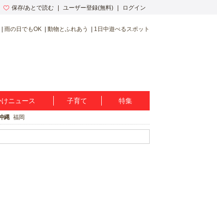
保存/あとで読む
ユーザー登録(無料)
ログイン
雨の日でもOK
動物とふれあう
1日中遊べるスポット
かけニュース
子育て
特集
沖縄
福岡