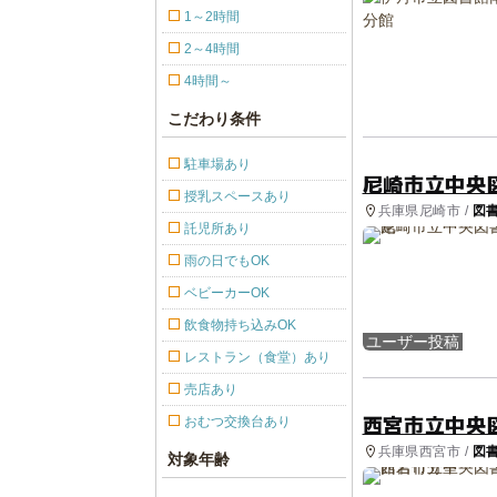
1～2時間
2～4時間
4時間～
こだわり条件
駐車場あり
尼崎市立中央
授乳スペースあり
兵庫県尼崎市 /
図
託児所あり
雨の日でもOK
ベビーカーOK
飲食物持ち込みOK
ユーザー投稿
レストラン（食堂）あり
売店あり
西宮市立中央
おむつ交換台あり
兵庫県西宮市 /
図
対象年齢