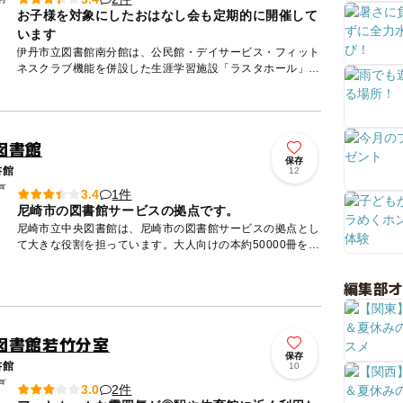
お子様を対象にしたおはなし会も定期的に開催して
います
伊丹市立図書館南分館は、公民館・デイサービス・フィット
ネスクラブ機能を併設した生涯学習施設「ラスタホール」の
1階にあります。約１０万冊（うち児童書約４万冊）の図書
を所蔵してお...
図書館
保存
書館
12
1件
3.4
尼崎市の図書館サービスの拠点です。
尼崎市立中央図書館は、尼崎市の図書館サービスの拠点とし
て大きな役割を担っています。大人向けの本約50000冊を揃
えている一般開架室をはじめ、新聞・雑誌などがあるブラウ
ジングコ...
編集部
図書館若竹分室
保存
書館
10
2件
3.0