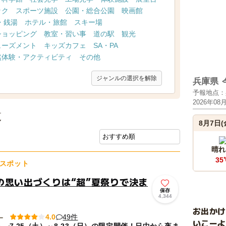
ック
スポーツ施設
公園・総合公園
映画館
・銭湯
ホテル・旅館
スキー場
ショッピング
教室・習い事
道の駅
観光
ューズメント
キッズカフェ
SA・PA
然体験・アクティビティ
その他
ジャンルの選択を解除
兵庫県
予報地点：
2026年08
覧
8月7日(
晴れ
35
スポット
の思い出づくりは“超”夏祭りで決ま
保存
4,344
お出か
49件
4.0
いこーよ