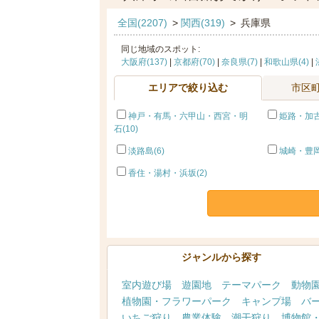
全国(2207)
>
関西(319)
>
兵庫県
同じ地域のスポット:
大阪府(137)
|
京都府(70)
|
奈良県(7)
|
和歌山県(4)
|
エリアで絞り込む
市区
神戸・有馬・六甲山・西宮・明
姫路・加古
石(10)
淡路島(6)
城崎・豊岡
香住・湯村・浜坂(2)
ジャンルから探す
室内遊び場
遊園地
テーマパーク
動物
植物園・フラワーパーク
キャンプ場
バ
いちご狩り
農業体験
潮干狩り
博物館