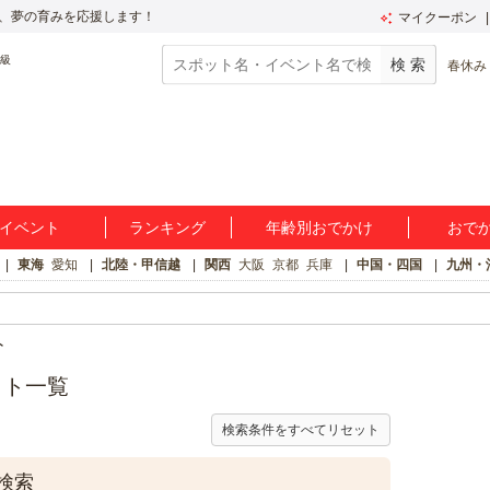
、夢の育みを応援します！
マイクーポン
春休み
イベント
ランキング
年齢別おでかけ
おで
東海
愛知
北陸・甲信越
関西
大阪
京都
兵庫
中国・四国
九州・
ト
ット一覧
検索条件をすべてリセット
検索