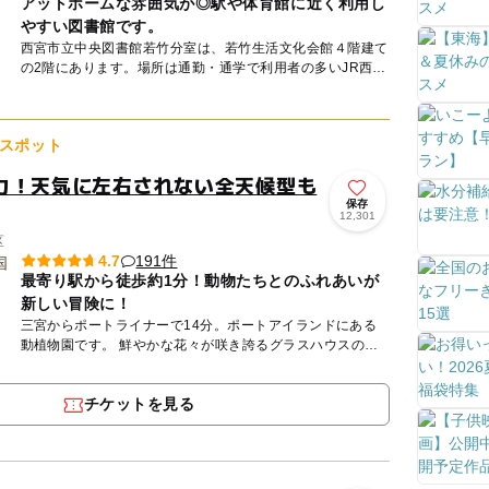
アットホームな雰囲気が◎駅や体育館に近く利用し
やすい図書館です。
西宮市立中央図書館若竹分室は、若竹生活文化会館４階建て
の2階にあります。場所は通勤・通学で利用者の多いJR西宮
駅から徒歩約5分と駅から近く通うのに便利です。図書館は
小規模な分...
スポット
力！天気に左右されない全天候型も
保存
12,301
区
191件
4.7
最寄り駅から徒歩約1分！動物たちとのふれあいが
新しい冒険に！
三宮からポートライナーで14分。ポートアイランドにある
動植物園です。 鮮やかな花々が咲き誇るグラスハウスの屋
内エリアでは、カピバラなど愛らしい動物たちに近距離で出
会うことが...
チケットを見る