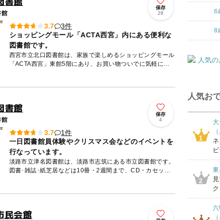
図書館
保存
6
書館
28
3件
3.7
8
ショッピングモール「ACTA西宮」内にある便利な
図書館です。
西宮市立北口図書館は、家族で楽しめるショッピングモール
「ACTA西宮」東館5階にあり、お買い物ついでに気軽に立
ち寄れます。 平成13年5月に市内で4番目の拠点図書館とし
てオ...
人気おで
図書館
保存
書館
4
大
（
1件
3.7
1
ネ
一日図書館員体験やクリスマス会などのイベントを
ビ
行なっています。
淡路市立津名図書館は、淡路市志筑にある市立図書館です。
東
図書･雑誌･紙芝居などは10冊・2週間まで、CD・カセッ
見
ト・DVD・VTRなどは2点・2週間まで借りることができま
2
す。毎...
ク
六
市民会館
（