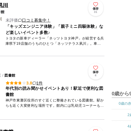
夙川
保存
書館
31
未評価
口コミ募集中！
「キッズエンジニア体験」「親子ミニ四駆体験」な
ど楽しいイベント多数♪
トヨタの新車ディーラー「ネッツトヨタ神戸」が経営する兵
庫県下19店舗のうちのひとつ「ネッツテラス夙川」。車の
購入やメンテナンスのお客様だけではなく、地域の皆さんに
もっと気軽に...
保存
 /
図書館
4
1件
3.8
年代別の読み聞かせイベントあり！駅近で便利な図
0歳から
書館
神戸市東灘区役所のすぐ近くに整備されている図書館。駅か
0歳の
らも近く大変便利な場所です。館内には乳幼児コーナーもあ
り、授乳やオムツ替えも可能。赤ちゃん連れでも利用しやす
2
いのが嬉しい...
4