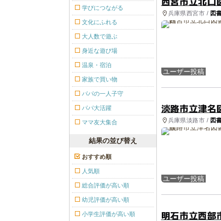
西宮市立北口
学びにつながる
兵庫県西宮市 /
図
文化にふれる
大人数で遊ぶ
身近な遊び場
温泉・宿泊
ユーザー投稿
家族で買い物
パパの一人子守
淡路市立津名
パパ大活躍
兵庫県淡路市 /
図
ママ友大集合
結果の並び替え
おすすめ順
人気順
ユーザー投稿
総合評価が高い順
幼児評価が高い順
明石市立西部
小学生評価が高い順