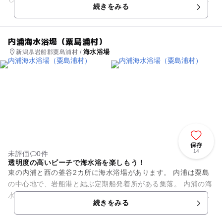
続きをみる
のでとても便利。 海...
内浦海水浴場（粟島浦村）
海水浴場
新潟県岩船郡粟島浦村 /
保存
14
未評価
0件
透明度の高いビーチで海水浴を楽しもう！
東の内浦と西の釜谷2カ所に海水浴場があります。 内浦は粟島
の中心地で、岩船港と結ぶ定期船発着所がある集落。 内浦の海
水浴場は砂浜が広がり、漁港や民宿も近い、のどかなビーチで
続きをみる
す。 海底まで見...