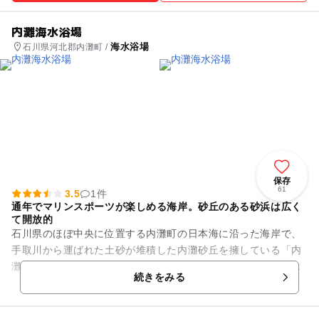
内灘海水浴場
海水浴場
石川県河北郡内灘町 /
保存
61
3.5
1件
通年でマリンスポーツが楽しめる海岸。砂丘のある砂浜は広く
て開放的
石川県のほぼ中央に位置する内灘町の日本海に沿った海岸で、
手取川から運ばれた土砂が堆積した内灘砂丘を擁している「内
灘海岸」。風紋が現れる砂丘はもとより、海浜植物やシロチド
続きをみる
リなど豊かな自然環境にも恵...