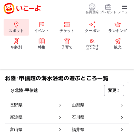
会員登録
プレゼント
メニュー
スポット
イベント
チケット
クーポン
ランキング
おでかけ
年齢別
特集
子育て
観光
ニュース
北陸･甲信越の海水浴場の遊ぶところ一覧
変更
北陸･甲信越
長野県
山梨県
新潟県
石川県
富山県
福井県