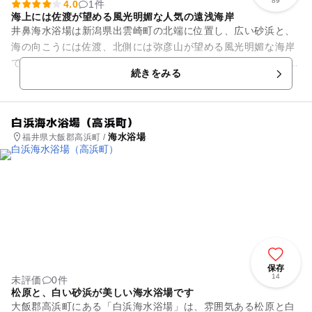
89
4.0
1件
海上には佐渡が望める風光明媚な人気の遠浅海岸
井鼻海水浴場は新潟県出雲崎町の北端に位置し、広い砂浜と、
海の向こうには佐渡、北側には弥彦山が望める風光明媚な海岸
です。遠浅の海岸は波が穏やかで、家族連れに大人気です。 毎
続きをみる
年夏には、...
白浜海水浴場（高浜町）
海水浴場
福井県大飯郡高浜町 /
保存
14
未評価
0件
松原と、白い砂浜が美しい海水浴場です
大飯郡高浜町にある「白浜海水浴場」は、雰囲気ある松原と白