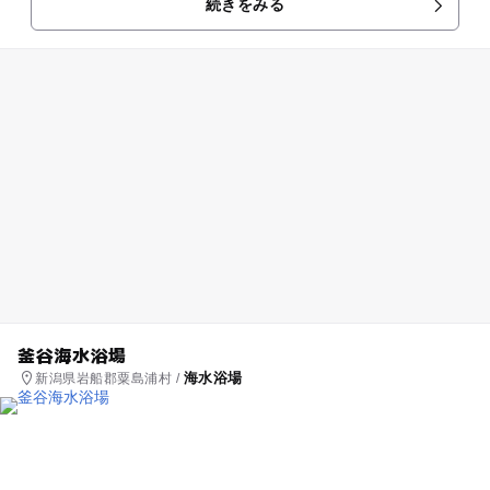
続きをみる
釜谷海水浴場
海水浴場
新潟県岩船郡粟島浦村 /