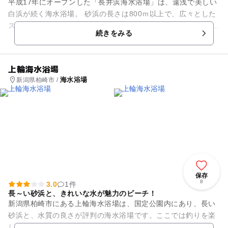
平成17年にオープンした「長井浜海水浴場」は、遠浅で美しい
白浜が続く海水浴場。 砂浜の長さは800ｍ以上で、広々とした
スケールが海水浴客に人気です。 国道27号線沿いにあり、駐車
続きをみる
場も広いので車で...
上輪海水浴場
海水浴場
新潟県柏崎市 /
保存
8
3.0
1件
長～い砂浜と、きれいな水が魅力のビーチ！
新潟県柏崎市にある上輪海水浴場は、国定公園内にあり、長い
砂浜と、水質の良さが評判の海水浴場です。ここでは釣りを楽
しむ人も多くいます。広い駐車場がすぐ近くに整備されている