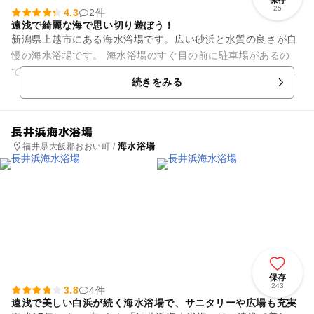
保存
25
4.3
2件
遠浅で綺麗な海で思い切り遊ぼう！
新潟県上越市にある海水浴場です。広い砂浜と水質の良さが自
慢の海水浴場です。 海水浴場のすぐ目の前に駐車場があるの
で、車で来た際にもとても便利です。駐車場は広いので台数も
続きをみる
多く止めることができるの...
長井浜海水浴場
海水浴場
福井県大飯郡おおい町 /
保存
243
3.8
4件
遠浅で美しい白浜が続く海水浴場で、サニタリーや広場も充実