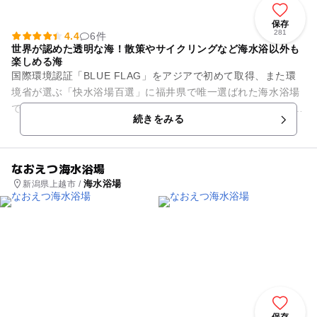
保存
281
4.4
6件
世界が認めた透明な海！散策やサイクリングなど海水浴以外も
楽しめる海
国際環境認証「BLUE FLAG」をアジアで初めて取得、また環
境省が選ぶ「快水浴場百選」に福井県で唯一選ばれた海水浴場
で、きれいな海は折り紙付き！県下でも有数のビーチです。 別
続きをみる
名「若狭富士」と...
なおえつ海水浴場
海水浴場
新潟県上越市 /