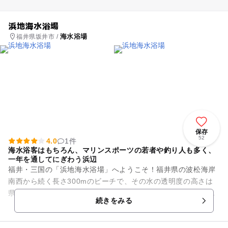
浜地海水浴場
海水浴場
福井県坂井市 /
保存
52
4.0
1件
海水浴客はもちろん、マリンスポーツの若者や釣り人も多く、
一年を通してにぎわう浜辺
福井・三国の「浜地海水浴場」へようこそ！福井県の波松海岸
南西から続く長さ300mのビーチで、その水の透明度の高さは
県内でも有名です。しかも砂地の浜辺の砂は細かい砂利状だか
続きをみる
ら、身体についても軽く払...