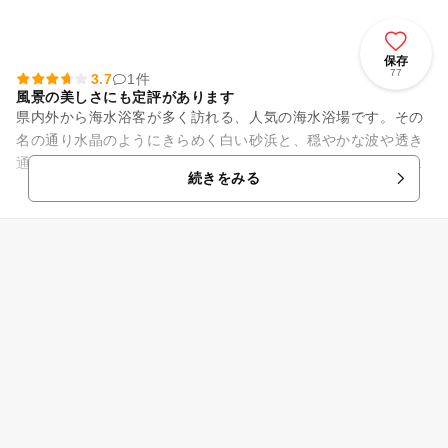
保存
77
3.7
1件
風景の美しさにも定評があります
県内外から海水浴客が多く訪れる、人気の海水浴場です。その
名の通り水晶のようにきらめく白い砂浜と、穏やかな波や透き
通った青い海が自慢の海水浴場。体についてもすぐに落ちてし
続きをみる
まうほど砂粒が細かく、歩く...