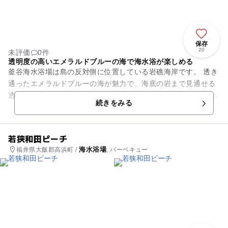
保存
20
未評価
0件
透明度の高いエメラルドブルーの海で海水浴が楽しめる
釜谷海水浴場は島の反対側に位置している岩礁海岸です。 透き
通ったエメラルドブルーの海が魅力で、海底の岩まで見通せる
透明度抜群！海の生物が豊富に生息しています。 施設は簡易給
続きをみる
水場とトイレの...
若狭和田ビーチ
海水浴場
福井県大飯郡高浜町 /
, バーベキュー