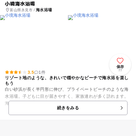
小境海水浴場
海水浴場
富山県氷見市 /
保存
77
3.5
1件
リゾート地のような、きれいで穏やかなビーチで海水浴を楽し
もう
白い砂浜が長く半円形に伸び、プライベートビーチのような海
水浴場。子どもに目が届きやすく、家族連れが多く訪れます。
海辺のふれあいゾーン「小境海岸CCZ」内に位置しており、立
続きをみる
山連峰を眺めながらリゾー...