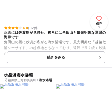
保存
71
4.0
2件
正面には佐渡島が見渡せ、後ろには角田山と風光明媚な遠浅の
海岸です
角田山の麓に砂浜が広がる海水浴場です。風光明美な「越後七
浦シーサイド」の起点地ともなっており、遠浅で長く続く砂浜
からは蒼い海と岬の白い灯台が特徴です。晴れた日には佐渡も
続きをみる
一望でき、夕日の鑑賞スポッ...
水晶浜海水浴場
海水浴場
福井県三方郡美浜町 /