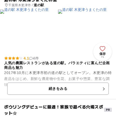
道の駅
千葉県木更津市 /
保存
71
4.1
4件
人気の農園レストランがある道の駅。バラエティに富んだ企画
商品も魅力
2017年10月に木更津市初の道の駅としてオープン。木更津の特
産品をはじめ、新鮮な農産物や生花、お菓子や惣菜、豊富な調
味料に乾物などなど、千葉県の美味しいものがずらりと並ぶ店
続きをみる
内は約2000点の品...
ボウリングデビューに最適！家族で遊べる穴場スポ
ット☆