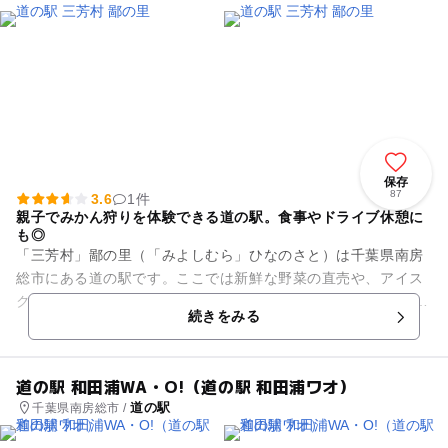
保存
87
3.6
1件
親子でみかん狩りを体験できる道の駅。食事やドライブ休憩に
も◎
「三芳村」鄙の里（「みよしむら」ひなのさと）は千葉県南房
総市にある道の駅です。ここでは新鮮な野菜の直売や、アイス
クリーム、名産品などを販売を行っています。 ほかにも、中庭
続きをみる
にはサンドウィッチやハ...
道の駅 和田浦WA・O!（道の駅 和田浦ワオ）
道の駅
千葉県南房総市 /