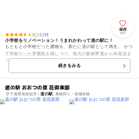
保存
487
4.5
22件
小学校をリノベーション！うまれかわって道の駅に！
もともと小学校だった建物を、新たに道の駅として再生。 かつ
て学校だった雰囲気を残しつつ、地元の新鮮野菜から特産品ま
でを扱い、さらに和洋中・カフェも併設し地元グルメも堪能で
続きをみる
きるスポット。 ...
道の駅 おおつの里 花倶楽部
道の駅
千葉県南房総市 /
, 果物狩り・収穫体験