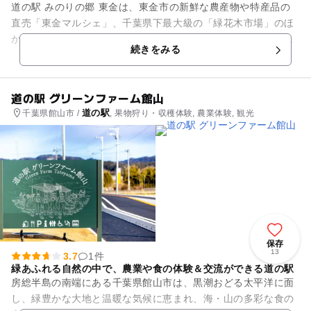
道の駅 みのりの郷 東金は、東金市の新鮮な農産物や特産品の
直売「東金マルシェ」、千葉県下最大級の「緑花木市場」のほ
か、地元の新鮮な食材を使ったカフェ＆レストラン「とっチー
続きをみる
ノ」、イベント広場などを...
道の駅 グリーンファーム館山
道の駅
千葉県館山市 /
, 果物狩り・収穫体験, 農業体験, 観光
保存
13
3.7
1件
緑あふれる自然の中で、農業や食の体験＆交流ができる道の駅
房総半島の南端にある千葉県館山市は、黒潮おどる太平洋に面
し、緑豊かな大地と温暖な気候に恵まれ、海・山の多彩な食の