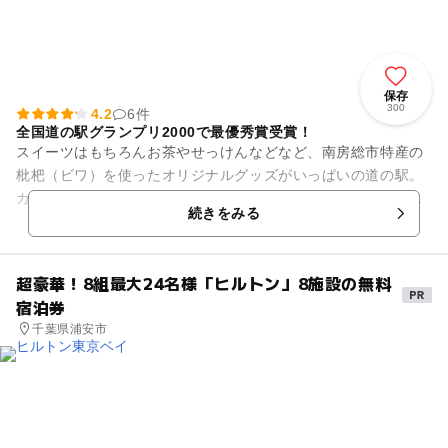
保存
300
4.2
6件
全国道の駅グランプリ2000で最優秀賞受賞！
スイーツはもちろんお茶やせっけんなどなど、南房総市特産の
枇杷（ビワ）を使ったオリジナルグッズがいっぱいの道の駅。
カフェにも枇杷カレー、枇杷パフェ、枇杷ソフトクリームとい
続きをみる
った大粒の枇杷をたっぷり使...
超豪華！8組最大24名様「ヒルトン」8施設の無料
宿泊券
千葉県浦安市