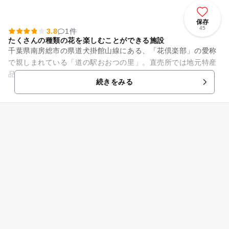
保存
45
3.8
1件
たくさんの種類の花を楽しむことができる施設
千葉県南房総市の県道犬掛館山線にある、「花倶楽部」の愛称
で親しまれている「道の駅おおつの里」。直売所では地元特産
品や、房州びわを使用したオリジナル商品を、花売店ではさま
続きをみる
ざまな切り花を取りそろえて...