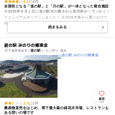
104
4.1
4件
全国初となる「道の駅」と「川の駅」が一体となった複合施設
※2025年８月１日に道の駅水の郷さわら直売所が！でっかく！
リニューアルオープンしました！ ※2026年春から夏にかけて
施設内外が大幅にリニューアルされます！ 地場産の新鮮野菜果
続きをみる
物から特産の...
道の駅 みのりの郷東金
道の駅
千葉県東金市 /
, いちご狩り, 観光
保存
114
2.3
1件
農産物直売をはじめ、県下最大級の緑花木市場、レストランも
ある憩いの場です