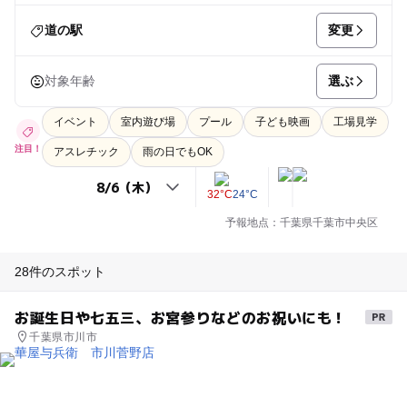
変更
道の駅
選ぶ
対象年齢
イベント
室内遊び場
プール
子ども映画
工場見学
注目！
アスレチック
雨の日でもOK
32°C
24°C
予報地点：千葉県千葉市中央区
28件のスポット
お誕生日や七五三、お宮参りなどのお祝いにも！
千葉県市川市