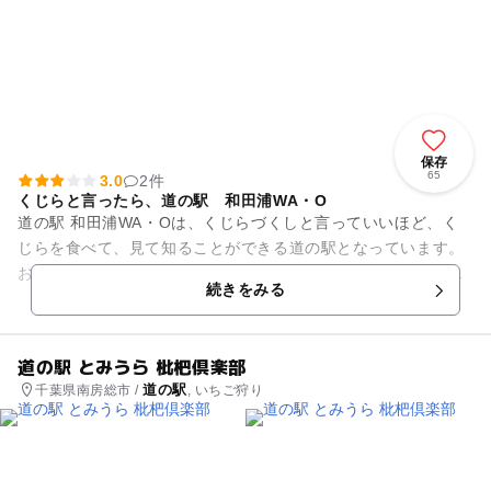
保存
65
3.0
2件
くじらと言ったら、道の駅 和田浦WA・O
道の駅 和田浦WA・Oは、くじらづくしと言っていいほど、く
じらを食べて、見て知ることができる道の駅となっています。
お食事処では、くじら竜田揚げ定食やくじら給食、くじら以外
続きをみる
でもアジなど地元...
道の駅 とみうら 枇杷倶楽部
道の駅
千葉県南房総市 /
, いちご狩り