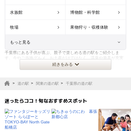
水族館
博物館・科学館
牧場
果物狩り・収穫体験
もっと見る
千葉県にある子供が喜ぶ、親子で楽しめる道の駅をご紹介しま
室内遊び場
遊園地
す。今やご当地グルメ、お土産だけではなく、温泉や遊具が充実
した公園、その土地ならではの収
続きをみる
テーマパーク
動物園
道の駅
関東の道の駅
千葉県の道の駅
サファリパーク
植物園・フラワーパー
ク
迷ったらココ！旬なおすすめスポット
キャンプ場
バーベキュー
釣り
自然景観