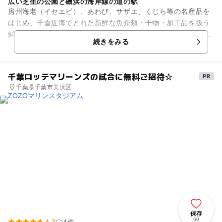
広い芝生の公園と磯浜の海岸線の道の駅
房州海老（イセエビ）、あわび、サザエ、くじら等の名産品を
はじめ、千倉近海でとれた新鮮な魚介類・干物・加工品を扱う
鮮魚店。 千葉・南房総の銘菓やおみやげ、千倉ならではの個性
続きをみる
的な商品を取り揃えた雑...
千葉ロッテマリーンズの試合に無料ご招待☆
千葉県千葉市美浜区
保存
60