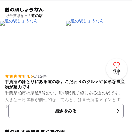
道の駅しょうなん
道の駅
千葉県柏市 /
保存
198
4.5
12件
手賀沼のほとりにある道の駅。こだわりのグルメや多彩な農産
物が魅力です
千葉県柏市の県道8号沿い、船橋我孫子線にある道の駅です。
大きな三角屋根が個性的な「てんと」は直売所をメインとす
る、地産地消をテーマにしています。毎日新鮮な野菜や果物な
続きをみる
どが100種類以上も並ぶので...
道の駅 木更津うまくたの里