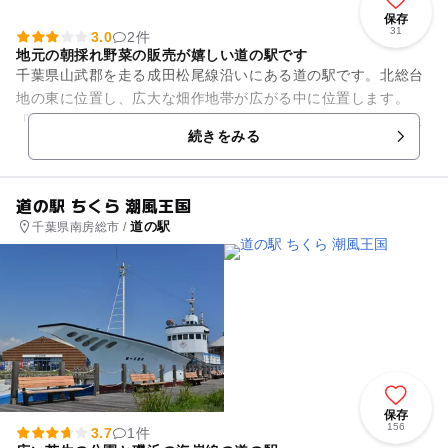
保存
31
3.0
2件
地元の朝採れ野菜の販売が嬉しい道の駅です
千葉県山武郡を走る成田松尾線沿いにある道の駅です。北総台
地の東に位置し、広大な畑作地帯が広がる中に位置します。
「農産物直売所」では、新鮮な野菜をはじめ、米、スイカ、イ
続きをみる
チゴなど、安心・安全な地元産...
道の駅 ちくら 潮風王国
道の駅
千葉県南房総市 /
保存
156
3.7
1件