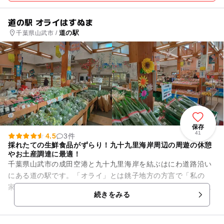
道の駅 オライはすぬま
道の駅
千葉県山武市 /
保存
41
4.5
3件
採れたての生鮮食品がずらり！九十九里海岸周辺の周遊の休憩
やお土産調達に最適！
千葉県山武市の成田空港と九十九里海岸を結ぶはにわ道路沿い
にある道の駅です。「オライ」とは銚子地方の方言で「私の
家」を意味します。物産館の「喜太陽」には、地元の特産品
続きをみる
や、採れたての生鮮食品が数多く...