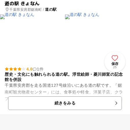
道の駅 きょなん
道の駅
千葉県安房郡鋸南町 /
保存
25
4.0
1件
歴史・文化にも触れられる道の駅。浮世絵師・菱川師宣の記念
館を併設
千葉県安房郡を走る国道127号線沿いにある道の駅です。「鋸
南町観光物産センター」には、食事処や軽食、洋菓子店、クラ
フトビールの販売など、小さいながらも個性的な店舗がありま
続きをみる
すよ。 また、鋸南...