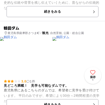
史的な伝統や背景を残し伝えていくために、昔ながらの伝統的
な製法、かめ仕込み・木樽蒸留による手づくりの焼酎造りを丁
続きをみる
寧に行っています。長年に渡...
鶴田ダム
観光
鹿児島県薩摩郡さつま町 /
, 自然景観, 公園・総合公園
保存
5
3.0
1件
見どころ満載！ 見学も可能なダムです。
鹿児島県にあるこちらのダムでは、希望者に見学を受け付けて
います。 平日のみですが、希望により30分～2時間程度の見学
が可能。子どもの興味や集中力に合わせてもらえるので、ファ
続きをみる