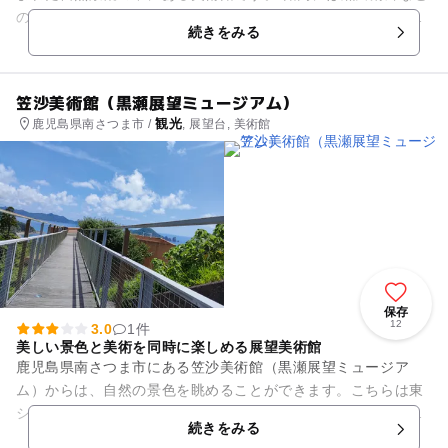
の郷土出身作家やロダン、シャガールといった海外巨匠の絵
続きをみる
画・彫刻の他、南米大陸先...
笠沙美術館（黒瀬展望ミュージアム）
観光
鹿児島県南さつま市 /
, 展望台, 美術館
保存
12
3.0
1件
美しい景色と美術を同時に楽しめる展望美術館
鹿児島県南さつま市にある笠沙美術館（黒瀬展望ミュージア
ム）からは、自然の景色を眺めることができます。こちらは東
シナ海を望む海沿いにあり、美術館自体が展望台としても親し
続きをみる
まれている珍しい施設です。館...