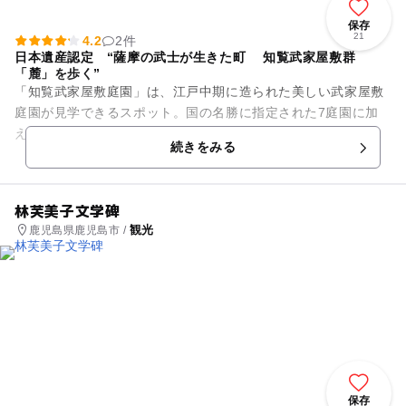
保存
21
4.2
2件
日本遺産認定 “薩摩の武士が生きた町 知覧武家屋敷群
「麓」を歩く”
「知覧武家屋敷庭園」は、江戸中期に造られた美しい武家屋敷
庭園が見学できるスポット。国の名勝に指定された7庭園に加
え、薩摩武士が残した数々の工夫や趣向も必見です。 7つの庭
続きをみる
園のうち、6つが枯...
林芙美子文学碑
観光
鹿児島県鹿児島市 /
保存