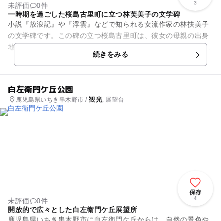
3
未評価
0件
一時期を過ごした桜島古里町に立つ林芙美子の文学碑
小説『放浪記』や『浮雲』などで知られる女流作家の林扶美子
の文学碑です。この碑の立つ桜島古里町は、彼女の母親の出身
地で、芙美子自身も一時期を過ごしたそうです。 こちらには、
続きをみる
本を片手に立つ姿と、ベ...
白左衛門ケ丘公園
観光
鹿児島県いちき串木野市 /
, 展望台
保存
4
未評価
0件
開放的で広々とした白左衛門ケ丘展望所
鹿児島県いちき串木野市に白左衛門ケ丘からは、自然の景色や