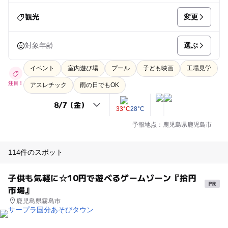
変更
観光
選ぶ
対象年齢
イベント
室内遊び場
プール
子ども映画
工場見学
注目！
アスレチック
雨の日でもOK
33°C
28°C
予報地点：鹿児島県鹿児島市
114件のスポット
子供も気軽に☆10円で遊べるゲームゾーン『拾円
市場』
鹿児島県霧島市