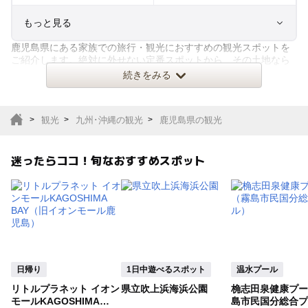
もっと見る
鹿児島県にある家族での旅行・観光におすすめの観光スポットを
室内遊び場
遊園地
ご紹介します。絶対に外せない定番スポットから、その土地なら
ではの穴場スポットまで。家族
続きをみる
テーマパーク
動物園
観光
九州･沖縄の観光
鹿児島県の観光
サファリパーク
植物園・フラワーパー
ク
迷ったらココ！旬なおすすめスポット
キャンプ場
バーベキュー
釣り
自然景観
いちご狩り
農業体験
日帰り
1日中遊べるスポット
温水プール
潮干狩り
社会見学
リトルプラネット イオン
県立吹上浜海浜公園
桷志田泉健康プー
モールKAGOSHIMA
島市民国分総合プ