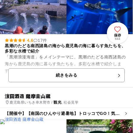
保存
644
4.6
17件
黒潮のたどる南西諸島の海から鹿児島の海に暮らす魚たちを、
多彩な水槽で紹介
「黒潮浪漫海道」をメインテーマに、黒潮のたどる南西諸島の
海から鹿児島の海に暮らす魚たちを、多彩な水槽で紹介しま
す。世界最大の魚ジンベエザメ、やカツオ、大型のエイが悠然
続きをみる
と泳ぐ黒潮大水槽、世界最大級...
濵田酒造 薩摩金山蔵
観光
鹿児島県いちき串木野市 /
, 社会見学
【開催中】【南国のひんやり避暑地】トロッコでGO！気温
19℃の坑洞内開運ツアー