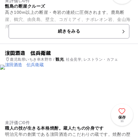
未評価
0件
甑島の断崖クルーズ
高さ100m以上の断崖・奇岩の連続に圧倒されます。鹿島断
崖、鶴穴、由良島、壁立、コガミアイ、ナポレオン岩、金山海
岸など見所は多数あります。白亜紀から形成されたクッキリと
続きをみる
残る地層は日本地質百選にも...
濵田酒造 伝兵衛蔵
観光
鹿児島県いちき串木野市 /
, 社会見学, レストラン・カフェ
保存
11
未評価
0件
職人の技が生きる本格焼酎。蔵人たちの分身です
明治元年の創業である濵田酒造のこだわりの蔵です。焼酎の歴