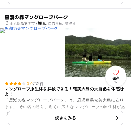
黒潮の森マングローブパーク
観光
鹿児島県奄美市 /
, 自然景観, 展望台
保存
49
4.0
2件
マングローブ原生林を探検できる！奄美大島の大自然を体感せ
よ！
「黒潮の森マングローブパーク」は、鹿児島県奄美大島にあり
ます。 その名の通り、近くに広大なマングローブの原生林があ
り、展望台から一望することができます。また、ツアーガイド
続きをみる
の案内のもと、カヌーを...