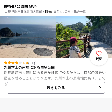
佐多岬公園展望台
観光
鹿児島県肝属郡南大隅町 /
, 展望台, 公園・総合公園
保存
7
4.0
1件
九州本土の南端にある展望公園
鹿児島県南大隅町にある佐多岬展望公園からは、自然の景色や
星空を眺めることができます。九州本土の最南端にあり、とて
も見晴らしのいい展望公園です。平成24年に佐多岬へとつなが
続きをみる
る道路、佐多岬ロードパー...