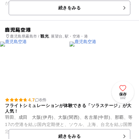
ができる神秘的な島です。干潮時に現れる道は子供でも渡れる
続きをみる
徒歩20分ほど。この道は...
鹿児島空港
観光
鹿児島県霧島市 /
, 展望台, 駅・空港・港
保存
102
4.7
8件
フライトシミュレーションが体験できる「ソラステージ」が大
人気！
羽田、成田 大阪(伊丹)、大阪(関西)、名古屋(中部)、那覇、等
17の空港を結ぶ国内定期便と、ソウル、上海、台北を結ぶ国際
定期便が運航中の「鹿児島空港」。 ターミナルビル3階の展望
続きをみる
デッキ南...