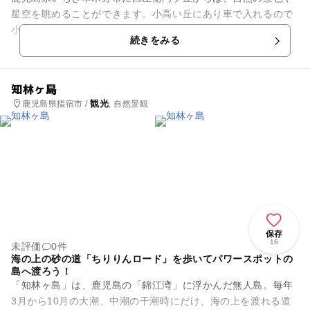
星空を眺めることができます。小高い丘にあり車で入れるので
小さな子供と一緒でも安心です。地元では串木野中継局のテレ
続きをみる
ビアンテナがあることでも有...
知林ヶ島
観光
鹿児島県指宿市 /
, 自然景観
保存
16
未評価
0件
海の上の砂の道「ちりりんロード」を歩いてパワースポットの
島へ渡ろう！
「知林ヶ島」は、鹿児島の「錦江湾」に浮かんだ無人島。毎年
3月から10月の大潮、中潮の干潮時にだけ、海の上を渡れる道