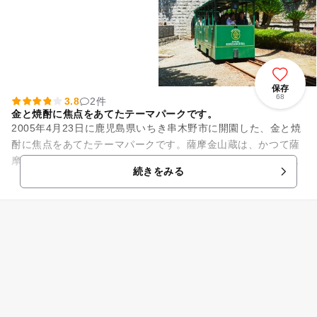
保存
68
3.8
2件
金と焼酎に焦点をあてたテーマパークです。
2005年4月23日に鹿児島県いちき串木野市に開園した、金と焼
酎に焦点をあてたテーマパークです。薩摩金山蔵は、かつて薩
摩藩の栄華を支えた串木野金山に、薩摩の精神文化と本格焼酎
続きをみる
のルーツを求め、日本...