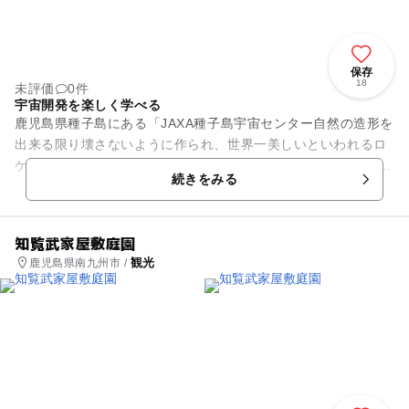
保存
18
未評価
0件
宇宙開発を楽しく学べる
鹿児島県種子島にある「JAXA種子島宇宙センター自然の造形を
出来る限り壊さないように作られ、世界一美しいといわれるロ
ケット打ち上げ射場です。 宇宙センター内にある「宇宙科学技
続きをみる
術館」では、ロケッ...
知覧武家屋敷庭園
観光
鹿児島県南九州市 /