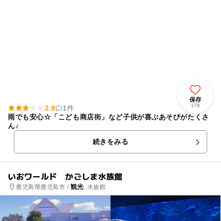
保存
179
2.8
1件
雨でも安心☆「こども商店街」など子供が喜ぶあそびがたくさ
ん♪
続きをみる
いおワールド かごしま水族館
観光
鹿児島県鹿児島市 /
, 水族館