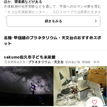
ほか、望遠鏡などがある
天体観測や化学実験などを通して、宇宙へのロマンや夢を育む
「キゴ山天体観測センター」。入口スロープでは惑星の大きさ
くらべ。1階展示ホールでは、宇宙空間に関する展示コーナー
続きをみる
やプラネタリウム。2階展示...
北陸･甲信越のプラネタリウム・天文台のおすすめスポ
ット
sakumo佐久市子ども未来館
プラネタリウム・天文台
長野県佐久市 /
, 室内遊び場, 博物館・科学
館, 体験施設
保存