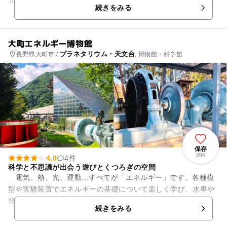
続きをみる
ったく新しいかたちの施設...
大町エネルギー博物館
プラネタリウム・天文台
長野県大町市 /
, 博物館・科学館
保存
204
4.0
4件
科学と不思議が出会う遊びとくつろぎの空間
電気、熱、光、運動...すべてが「エネルギー」です。各種模
型や実験装置でエネルギーの基礎について楽しく学び、水車や
発電機などの実物展示に触れて、大正時代より続く電源開発の
続きをみる
歴史に想いを馳せてみて...