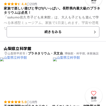
892
4.4
20件
家族で楽しい遊びと学びがいっぱい。長野県内最大級のプラネ
タリウムは必見！
「sakumo佐久市子ども未来館」は、大人も子どもも遊んで学
べる体感型ミュージアム。家族で1日楽しめます。宇宙や恐竜
などがテーマの３階建て展示。長野県内最大級のプラネタリウ
続きをみる
ムは必見。星空解説の他...
山梨県立科学館
プラネタリウム・天文台
山梨県甲府市 /
, 博物館・科学館, 体験施設
保存
1169
5.0
18件