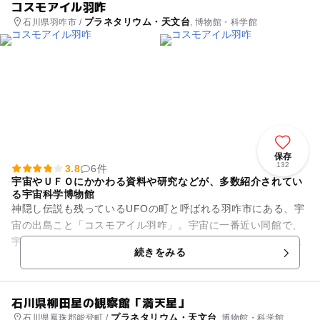
コスモアイル羽咋
プラネタリウム・天文台
石川県羽咋市 /
, 博物館・科学館
保存
132
3.8
6件
宇宙やＵＦＯにかかわる資料や研究などが、多数紹介されてい
る宇宙科学博物館
神隠し伝説も残っているUFOの町と呼ばれる羽咋市にある、宇
宙の出島こと「コスモアイル羽咋」。宇宙に一番近い同館で、
宇宙の神秘に触れてみませんか？宇宙から大気圏に突入し帰還
続きをみる
した宇宙カプセルをはじめ...
石川県柳田星の観察館「満天星」
プラネタリウム・天文台
石川県鳳珠郡能登町 /
, 博物館・科学館