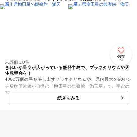
保存
24
未評価
0件
きれいな星空が広がっている能登半島で、プラネタリウムや天
体観望会を！
4000万個の星を映し出すプラネタリウムや、県内最大の60セン
チ反射望遠鏡が自慢の「柳田星の観察館 満天星」で、宇宙の
不思議を体験しよう！プラネタリウム“パンドラ”で映し出され
続きをみる
る星の数は、今まで...