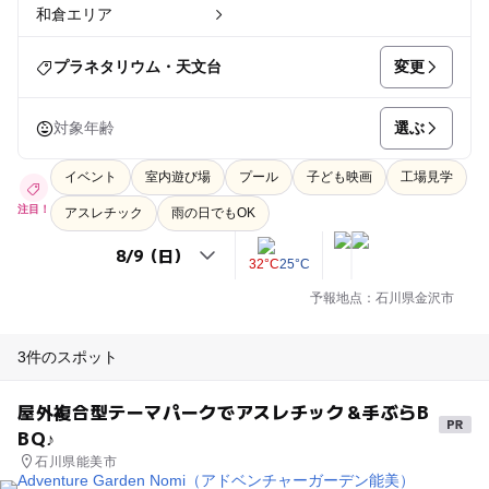
和倉エリア
変更
プラネタリウム・天文台
選ぶ
対象年齢
イベント
室内遊び場
プール
子ども映画
工場見学
注目！
アスレチック
雨の日でもOK
32°C
25°C
予報地点：石川県金沢市
3件のスポット
屋外複合型テーマパークでアスレチック＆手ぶらB
BQ♪
石川県能美市