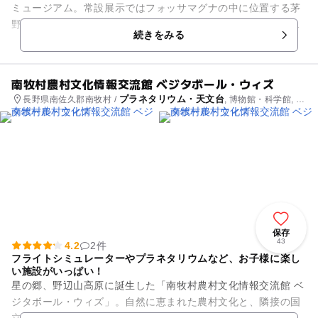
ミュージアム。常設展示ではフォッサマグナの中に位置する茅
野の地形的・地質的特徴をはじめ、気候や自然との関わりにス
続きをみる
ポットを当てた資料を見るこ...
南牧村農村文化情報交流館 ベジタボール・ウィズ
プラネタリウム・天文台
長野県南佐久郡南牧村 /
, 博物館・科学館, 公
園・総合公園
保存
43
4.2
2件
フライトシミュレーターやプラネタリウムなど、お子様に楽し
い施設がいっぱい！
星の郷、野辺山高原に誕生した「南牧村農村文化情報交流館 ベ
ジタボール・ウィズ」。自然に恵まれた農村文化と、隣接の国
立野辺山宇宙電波観測所の最新情報システムを融合させた、ま