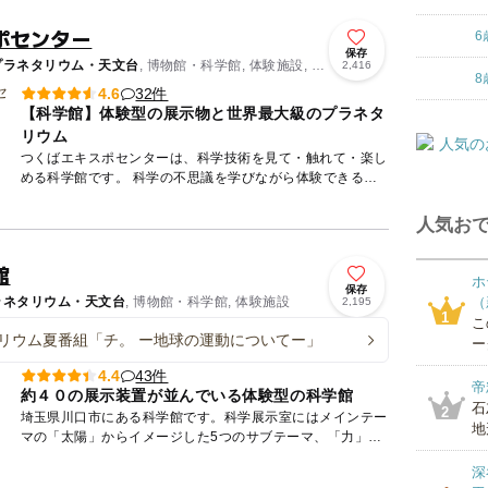
ポセンター
6
保存
プラネタリウム・天文台
, 博物館・科学館, 体験施設, 観
2,416
8
32件
4.6
【科学館】体験型の展示物と世界最大級のプラネタ
リウム
つくばエキスポセンターは、科学技術を見て・触れて・楽し
める科学館です。 科学の不思議を学びながら体験できる展
示のほか、世界最大級のプラネタリウムでは大迫力の映像と
美しい星空...
人気おで
館
ホ
保存
ラネタリウム・天文台
, 博物館・科学館, 体験施設
（
2,195
1
こ
リウム夏番組「チ。 ー地球の運動についてー」
ー
43件
4.4
帝
約４０の展示装置が並んでいる体験型の科学館
石
2
埼玉県川口市にある科学館です。科学展示室にはメインテー
地
マの「太陽」からイメージした5つのサブテーマ、「力」、
「光」、「水」、「大気」、「生命」を扱った体験型の展示
深
装置が約40...