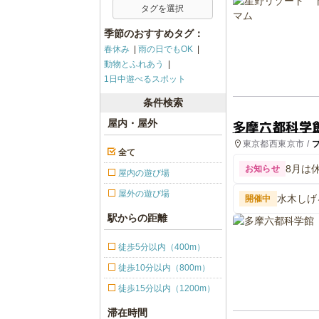
タグを選択
季節のおすすめタグ：
春休み
雨の日でもOK
動物とふれあう
1日中遊べるスポット
条件検索
多摩六都科学
屋内・屋外
東京都西東京市 /
全て
8月は
お知らせ
屋内の遊び場
屋外の遊び場
水木しげ
開催中
った夜ー
駅からの距離
徒歩5分以内（400m）
徒歩10分以内（800m）
徒歩15分以内（1200m）
滞在時間