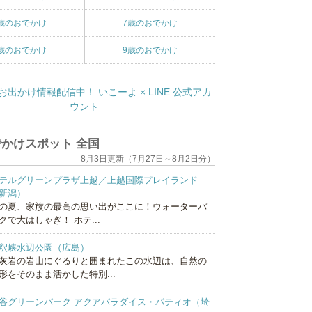
歳のおでかけ
7歳のおでかけ
歳のおでかけ
9歳のおでかけ
かけスポット 全国
8月3日更新（7月27日～8月2日分）
テルグリーンプラザ上越／上越国際プレイランド
新潟）
の夏、家族の最高の思い出がここに！ウォーターパ
クで大はしゃぎ！ ホテ...
釈峡水辺公園（広島）
灰岩の岩山にぐるりと囲まれたこの水辺は、自然の
形をそのまま活かした特別...
谷グリーンパーク アクアパラダイス・パティオ（埼