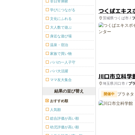
非日常体験
つくばエキス
学びにつながる
茨城県つくば市 /
文化にふれる
光
大人数で遊ぶ
身近な遊び場
温泉・宿泊
家族で買い物
パパの一人子守
パパ大活躍
川口市立科学
ママ友大集合
埼玉県川口市 /
プ
結果の並び替え
プラネタ
開催中
おすすめ順
人気順
総合評価が高い順
幼児評価が高い順