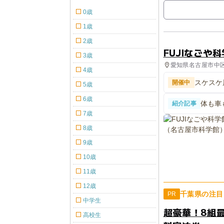
0歳
1歳
2歳
FUJIなごや
3歳
愛知県名古屋市中区
4歳
設
スケスケ
開催中
5歳
6歳
体も車
紹介記事
や科学
7歳
8歳
9歳
10歳
11歳
12歳
千葉県の注目
PR
中学生
超豪華！8組
高校生