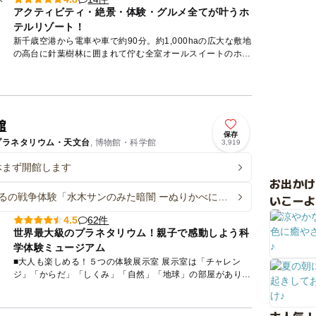
アクティビティ・絶景・体験・グルメ全てが叶うホ
テルリゾート！
新千歳空港から電車や車で約90分。約1,000haの広大な敷地
の高台に針葉樹林に囲まれて佇む全室オールスイートのホテ
ルリゾート。 宿泊者はもちろん、日帰りでも楽しめる体...
館
保存
プラネタリウム・天文台
, 博物館・科学館
3,919
休まず開館します
お出か
るの戦争体験「水木サンのみた暗闇 ーぬりかべに遭
いこーよ
」
62件
4.5
世界最大級のプラネタリウム！親子で感動しよう科
学体験ミュージアム
■大人も楽しめる！５つの体験展示室 展示室は「チャレン
ジ」「からだ」「しくみ」「自然」「地球」の部屋があり、
スペースシャトルの実物大模型や月の重力体験ができる乗り
物「ムーン...