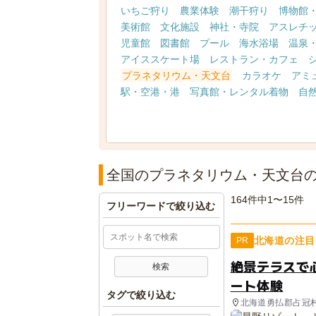
いちご狩り
農業体験
潮干狩り
博物館
美術館
文化施設
神社・寺院
アスレチ
児童館
図書館
プール
海水浴場
温泉
アイススケート場
レストラン・カフェ
プラネタリウム・天文台
カラオケ
アミ
駅・空港・港
写真館・レンタル着物
自
全国のプラネタリウム・天文台
164件中1〜15件
フリーワードで絞り込む
北海道の注目
PR
絶景テラスで
ート体験
タグで絞り込む
北海道勇払郡占冠