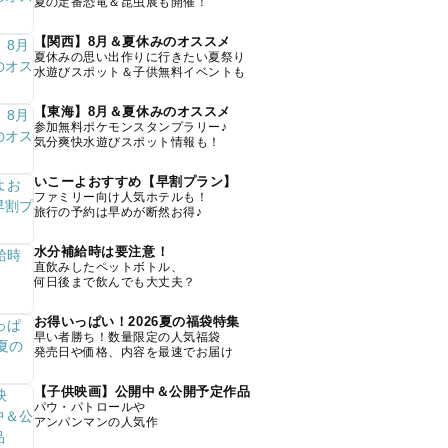
夏の定番恐竜＆昆虫展も開催！
【関西】8月＆夏休みのオススメ
夏休みの思い出作りに行きたい夏祭り
水遊びスポット＆子供無料イベントも
【東海】8月＆夏休みのオススメ
参加無料ポケモンスタンプラリー♪
気分爽快水遊びスポット情報も！
いこーよおすすめ【早割プラン】
ファミリー向け人気ホテルも！
旅行の予約は早めが断然お得♪
水分補給時は要注意！
直飲みしたペットボトル、
何日後まで飲んでも大丈夫？
お得いっぱい！2026夏の福袋特集
早い者勝ち！数量限定の人気福袋
発売日や価格、内容を最速でお届け
【子供映画】公開中＆公開予定作品
パウ・パトロールや
アンパンマンの人気作