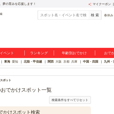
、夢の育みを応援します！
マイクーポン
春休み
イベント
ランキング
年齢別おでかけ
おで
東海
愛知
北陸・甲信越
関西
大阪
京都
兵庫
中国・四国
九州・
スポット
のおでかけスポット一覧
検索条件をすべてリセット
でかけスポット検索