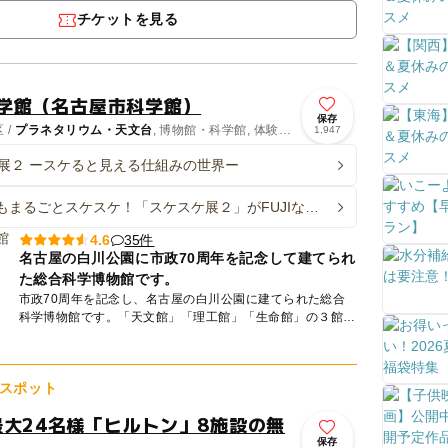
れた技術...
チケットを見る
科学館（名古屋市科学館）
保存
 /
プラネタリウム・天文台
, 博物館・科学館, 体験施
1,947
展２ ースケると見える仕組みの世界ー
もまるごとスケスケ！「スケスケ展２」がFUJIなご
館で開催
35件
4.6
名古屋の白川公園に市政70周年を記念して建てられ
た総合科学博物館です。
市政70周年を記念し、名古屋の白川公園に建てられた総合
科学博物館です。「天文館」「理工館」「生命館」の３館か
らなり、自然界のさまざまな科学現象を紹介しています。
「みて...
スポット
最大24名様「ヒルトン」8施設の無
保存