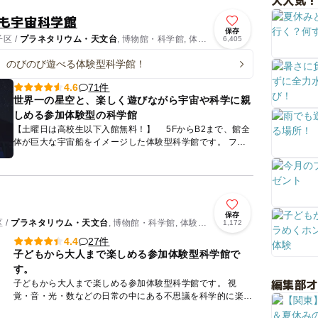
大人気！
ども宇宙科学館
保存
区 /
プラネタリウム・天文台
, 博物館・科学館, 体験
6,405
、のびのび遊べる体験型科学館！
71件
4.6
世界一の星空と、楽しく遊びながら宇宙や科学に親
しめる参加体験型の科学館
【土曜日は高校生以下入館無料！】 5FからB2まで、館全
体が巨大な宇宙船をイメージした体験型科学館です。 フロ
アごとにテーマの異なる5つの展示室があり、子どもから大
人ま...
保存
 /
プラネタリウム・天文台
, 博物館・科学館, 体験施
1,172
27件
4.4
子どもから大人まで楽しめる参加体験型科学館で
す。
編集部
子どもから大人まで楽しめる参加体験型科学館です。 視
覚・音・光・数などの日常の中にある不思議を科学的に楽し
く学べる「ワンダーランド」、身近な機械や製品の裏に隠さ