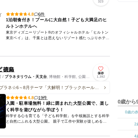
323
6件
4.8
1泊朝食付き！プールに大自然！子ども大満足のヒ
ルトンホテルへ
東京ディズニーリゾート®のオフィシャルホテル「ヒルトン
東京ベイ」は、千葉とは思えないリゾート感たっぷりホテル
です♪ パークに隣接しているので、お泊りディズニーでの利
用し...
ど徳島
保存
 /
プラネタリウム・天文台
, 博物館・科学館, 公園・
1,392
プラネ☆6～8月テーマ「大解明！ブラックホールの
19件
4.8
0歳から
入園・駐車場無料！緑に囲まれた大型公園で、楽し
く科学を遊びながら学ぼう！
0歳の
科学する心を育てる「子ども科学館」を中核施設とする科学
と自然にふれる大型公園。 親子で工作や実験が楽しめる
2
「体験工房」、徳島の自然風景などをイメージした空間を小
舟に乗って移...
4