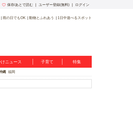
保存/あとで読む
ユーザー登録(無料)
ログイン
雨の日でもOK
動物とふれあう
1日中遊べるスポット
かけニュース
子育て
特集
沖縄
福岡