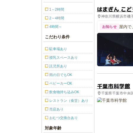
はまぎん こ
1～2時間
神奈川県横浜市磯子
2～4時間
施設
屋内で
4時間～
お知らせ
こだわり条件
駐車場あり
授乳スペースあり
託児所あり
雨の日でもOK
ベビーカーOK
千葉市科学館
飲食物持ち込みOK
千葉県千葉市中央区
設
レストラン（食堂）あり
売店あり
おむつ交換台あり
対象年齢