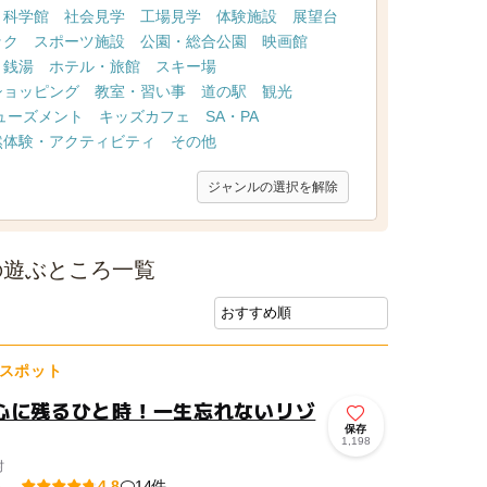
・科学館
社会見学
工場見学
体験施設
展望台
ック
スポーツ施設
公園・総合公園
映画館
・銭湯
ホテル・旅館
スキー場
ショッピング
教室・習い事
道の駅
観光
ューズメント
キッズカフェ
SA・PA
然体験・アクティビティ
その他
ジャンルの選択を解除
の遊ぶところ一覧
スポット
心に残るひと時！一生忘れないリゾ
保存
1,198
村
14件
4.8