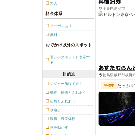
料宿泊券
大人
千葉県浦安市
料金体系
クーポンあり
無料
おでかけ以外のスポット
習い事スポットも表示す
る
あすたむらん
目的別
徳島県板野郡板野町
総合公園
レジャー施設で遊ぶ
たっぷり
開催中
すがた」
動物・植物とふれあう
自然とふれあう
水遊び
収穫・農業体験
体を動かす