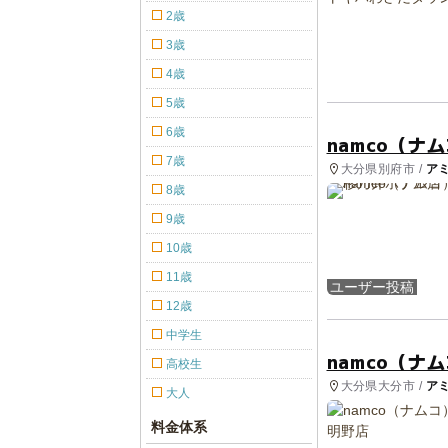
2歳
3歳
4歳
5歳
6歳
namco（ナ
7歳
大分県別府市 /
ア
8歳
9歳
10歳
11歳
ユーザー投稿
12歳
中学生
namco（ナ
高校生
大分県大分市 /
ア
大人
料金体系