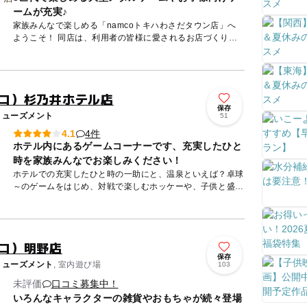
ームが充実♪
家族みんなで楽しめる「namcoトキハわさだタウン店」へ
ようこそ！ 同店は、利用者の皆様に愛されるお店づくりを
目指し、思い出づくりをサポートします。ボリューム満点の
景品コー...
ムコ）杉乃井ホテル店
保存
ミューズメント
51
4件
4.1
ホテル内にあるゲームコーナーです、充実したひと
時を家族みんなでお楽しみください！
ホテルでの充実したひと時の一助にと、温泉といえば？卓球
～のゲームをはじめ、対戦で楽しむホッケーや、子供と盛り
上がるマリオカートのレースゲーム、小さいお子様も楽しめ
る、ちょっと...
ムコ）明野店
保存
ミューズメント
, 室内遊び場
103
未評価
口コミ募集中！
いろんなキャラクターの雑貨やおもちゃが続々登場