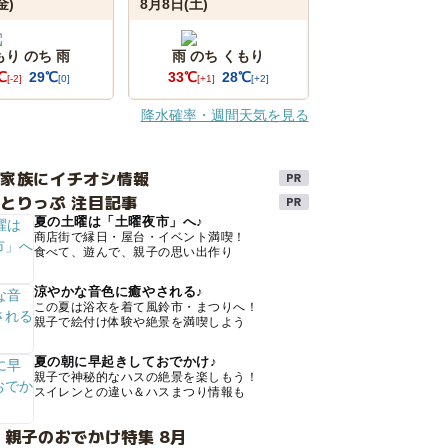
金)
8月8日(土)
もり のち 雨
雨 のち くもり
℃
29℃
33℃
28℃
[-2]
[0]
[+1]
[+2]
降水確率・週間天気を見る
け家族にイチオシ情報
とりっぷ 注目記事
夏の土曜は「土曜夜市」へ♪
商店街で縁日・屋台・イベント満喫！
食べて、遊んで、親子の思い出作り
涼やかな音色に癒やされる♪
この夏は浴衣を着て風鈴市・まつりへ！
親子で絵付け体験や絶景を満喫しよう
夏の朝に早起きしておでかけ♪
親子で神秘的なハスの絶景を楽しもう！
スイレンとの違い＆ハスまつり情報も
 親子のおでかけ特集 8月