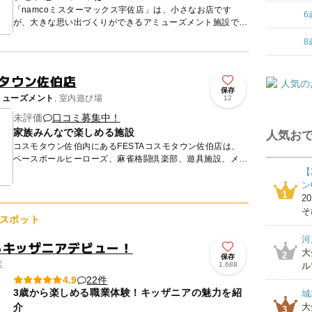
「namcoミスターマックス宇佐店」は、小さなお店です
6
が、大きな思い出づくりができるアミューズメント施設で
す。シールプリント機では、みんなでかわいくプリクラ撮
8
影。メダルコーナ...
モタウン佐伯店
保存
ミューズメント
, 室内遊び場
12
未評価
口コミ募集中！
家族みんなで楽しめる施設
人気おで
コスモタウン佐伯内にあるFESTAコスモタウン佐伯店は、
ベースボールヒーローズ、麻雀格闘倶楽部、遊具施設、メダ
ル機や景品ゲーム機などを多数そろえており、一人でもカッ
【
プルでも家...
ン
1
2
そ
スポット
河
らキッザニアデビュー！
大
2
保存
区
1,688
ル
22件
4.9
3歳から楽しめる職業体験！キッザニアの魅力を紹
城
介
大
3