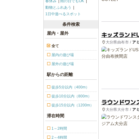
春休み
雨の日でもOK
動物とふれあう
1日中遊べるスポット
条件検索
キッズランドU
屋内・屋外
大分県由布市 /
ア
全て
屋内の遊び場
屋外の遊び場
駅からの距離
徒歩5分以内（400m）
徒歩10分以内（800m）
ラウンドワン
徒歩15分以内（1200m）
大分県大分市 /
ア
滞在時間
1～2時間
2～4時間