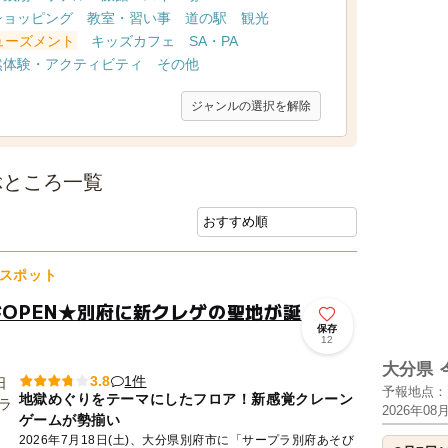
ショッピング
教室・習い事
道の駅
観光
ューズメント
キッズカフェ
SA・PA
然体験・アクティビティ
その他
ジャンルの選択を解除
ぶところ一覧
スポット
ドOPEN★別府に新クレゲの聖地が誕
保存
12
大分県
1件
3.8
予報地点：
地獄めぐりをテーマにしたフロア！新感覚クレーン
2026年08
ゲームが勢揃い
2026年7月18日(土)、大分県別府市に「サープラ別府あそび