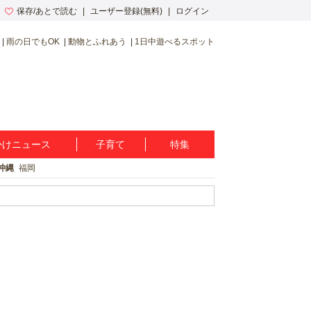
保存/あとで読む
ユーザー登録(無料)
ログイン
雨の日でもOK
動物とふれあう
1日中遊べるスポット
かけニュース
子育て
特集
沖縄
福岡