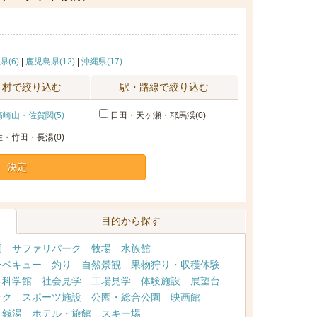
県(6)
|
鹿児島県(12)
|
沖縄県(17)
町村で絞り込む
駅・路線で絞り込む
崎山・佐賀関(5)
日田・天ヶ瀬・耶馬渓(0)
・竹田・長湯(0)
決定
目的から探す
園
サファリパーク
牧場
水族館
ーベキュー
釣り
自然景観
果物狩り・収穫体験
・科学館
社会見学
工場見学
体験施設
展望台
ック
スポーツ施設
公園・総合公園
映画館
・銭湯
ホテル・旅館
スキー場