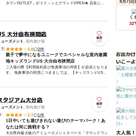
8月7日(
タウンOUTLET」がドド～ンとグランドOPEN★ 店名にあ
る「OUTLET」には、日頃のストレスや感情を思い...
く
32
S 大分由布挾間店
保存
ミューズメント
, 室内遊び場
171
2件
3.8
お出か
親子で夢中になるユニークでスペシャルな室内遊園
いこーよ
地キッズランドUS 大分由布挾間店
ご入場の際【利用規約及び免責事項の同意】が必須となりま
す。 免責事項の同意につきましては、【キッズランドUS店
舗公式LINEアカウントのメニュー】からのご確認、または
【店舗...
スタジアム大分店
保存
ミューズメント
, 室内遊び場
84
1件
3.7
1日中いても遊びきれない遊びのテーマパーク！あ
なたは何に挑戦する？
大人気！
大分県内最大級のアミューズメントスペース「ラウンドワン