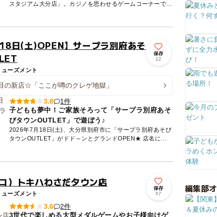
スタジアム大分店」。カジノを思わせるゲームコーナーで時
を忘れて遊んだり、大型スクリーンの映像を楽しみながらボ
ウリングを楽...
月18日(土)OPEN】サープラ別府あそ
保存
LET
12
ミューズメント
目の新店☆「ここが噂のクレゲ地獄」
1件
3.8
子どもも夢中！ご家族そろって「サープラ別府あそ
びタウンOUTLET」で遊ぼう♪
2026年7月18日(土)、大分県別府市に「サープラ別府あそび
タウンOUTLET」がドド～ンとグランドOPEN★ 店名にあ
る「OUTLET」には、日頃のストレスや感情を思い...
ムコ）トキハわさだタウン店
編集部
保存
ミューズメント
57
2件
3.6
3世代で楽しめる大型メダルゲームやお子様向けゲ