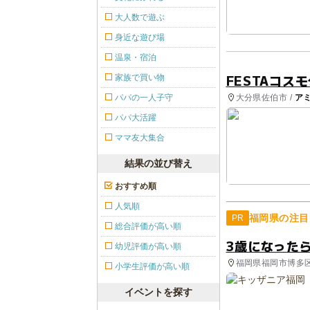
大人数で遊ぶ
身近な遊び場
温泉・宿泊
FESTAコス
家族で買い物
大分県佐伯市 /
ア
パパの一人子守
パパ大活躍
ママ友大集合
結果の並び替え
おすすめ順
人気順
福岡県の注目
PR
総合評価が高い順
3歳になった
幼児評価が高い順
福岡県福岡市博多
小学生評価が高い順
イベントを探す