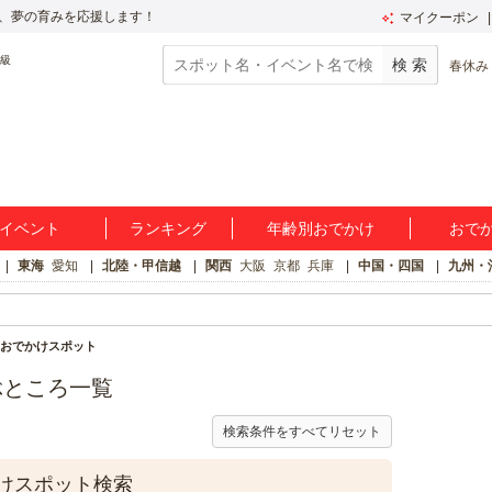
、夢の育みを応援します！
マイクーポン
春休み
イベント
ランキング
年齢別おでかけ
おで
東海
愛知
北陸・甲信越
関西
大阪
京都
兵庫
中国・四国
九州・
おでかけスポット
ぶところ一覧
検索条件をすべてリセット
けスポット検索