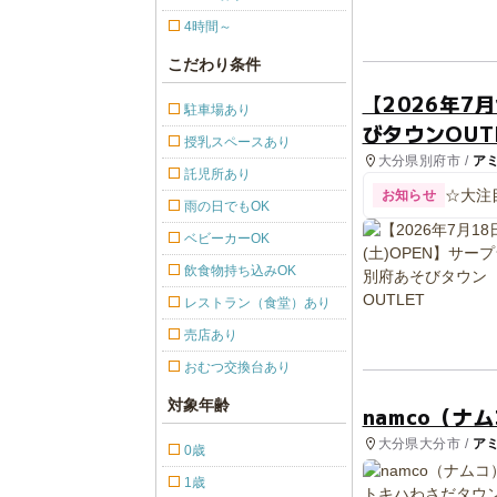
4時間～
こだわり条件
【2026年7
駐車場あり
びタウンOUT
授乳スペースあり
大分県別府市 /
ア
託児所あり
☆大注
お知らせ
雨の日でもOK
ベビーカーOK
飲食物持ち込みOK
レストラン（食堂）あり
売店あり
おむつ交換台あり
対象年齢
namco（ナ
大分県大分市 /
ア
0歳
1歳