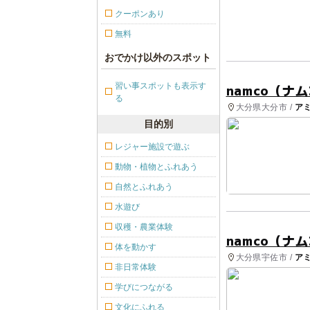
クーポンあり
無料
おでかけ以外のスポット
習い事スポットも表示す
namco（ナ
る
大分県大分市 /
ア
目的別
レジャー施設で遊ぶ
動物・植物とふれあう
自然とふれあう
水遊び
収穫・農業体験
namco（ナ
体を動かす
大分県宇佐市 /
ア
非日常体験
学びにつながる
文化にふれる