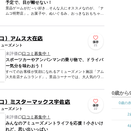
予定で、目が離せない！
景品ゲームがだ～い好き…そんな人にオススメなのが、「ナ
ムコ明野店」。お菓子や、ぬいぐるみ、おっきなおもちゃ、
人気のフィギュア。欲しかったあのアイテムが、続々登場予
定。早くしな...
ムコ）アムス大在店
保存
ミューズメント
21
未評価
口コミ募集中！
スポーツカーやアンパンマンの乗り物で、ドライバ
ー気分を味わおう！
すべてのお客様が笑顔になれるアミューズメント施設「アム
ス大在店ナムコランド」。景品コーナーでは、大人気のワン
ピース・プリキュア・仮面ライダーなどの景品やお菓子をた
ーくさんご用...
0歳から
ムコ）ミスターマックス宇佐店
0歳の
保存
ミューズメント
22
2
未評価
口コミ募集中！
みんなのアミューズメントライフを応援！小さいけ
4
れど、思い出いっぱい