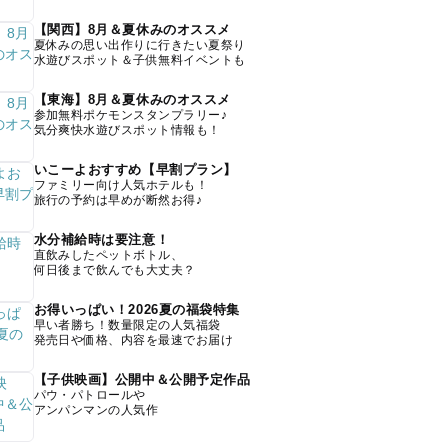
【関西】8月＆夏休みのオススメ
夏休みの思い出作りに行きたい夏祭り
水遊びスポット＆子供無料イベントも
【東海】8月＆夏休みのオススメ
参加無料ポケモンスタンプラリー♪
気分爽快水遊びスポット情報も！
いこーよおすすめ【早割プラン】
ファミリー向け人気ホテルも！
旅行の予約は早めが断然お得♪
水分補給時は要注意！
直飲みしたペットボトル、
何日後まで飲んでも大丈夫？
お得いっぱい！2026夏の福袋特集
早い者勝ち！数量限定の人気福袋
発売日や価格、内容を最速でお届け
【子供映画】公開中＆公開予定作品
パウ・パトロールや
アンパンマンの人気作