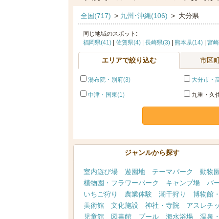
全国(717)
>
九州･沖縄(106)
>
大分県
同じ地域のスポット:
福岡県(41)
|
佐賀県(4)
|
長崎県(3)
|
熊本県(14)
|
宮崎
エリアで絞り込む
市区
湯布院・別府(3)
大分市・高
中津・国東(1)
九重・久住
ジャンルから探す
室内遊び場
遊園地
テーマパーク
動物
植物園・フラワーパーク
キャンプ場
バ
いちご狩り
農業体験
潮干狩り
博物館
美術館
文化施設
神社・寺院
アスレチ
児童館
図書館
プール
海水浴場
温泉