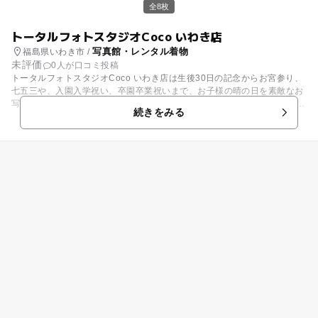
全8枚
トータルフォトスタジオCoco いわき店
写真館・レンタル着物
福島県いわき市 /
未評価
0人が口コミ投稿
トータルフォトスタジオCoco いわき店は生後30日の記念からお宮参り、
七五三や、入園入学祝い、卒園卒業祝いまで、お子様の晴の日を素敵なお
写真をトータルでプロデュースしてサポートいたします！ スタジオCoco
続きをみる
いわき店では、何よりもお子様の体調優先！優しく寄り添う気持で撮影し
ます！ 初めての撮影で緊張してしまうお子様にもプロのカメラマンの楽し
い身振り手振り、優しいトークでいつの間にか笑顔に！！最高の表情を引
き出します！