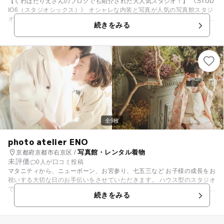
【くわばたりえさんのブログでも紹介された大人気スタジオ！】 《STUD
IO6（スタジオシックス）》 オシャレな内装と写真が人気の写真館スタジ
オシックス。 芸能人のくわばたりえさんオフィシャルブログでも紹介され
続きをみる
ました！ マタニティ、ニューボーン出張撮影、お子様の成長記録、家族写
真に至るまで、 オシャレでアートな雰囲気の写真を撮りたいなら是非スタ
ジオシックスへお越しください。 【料金システム】 撮影料+商品代 等
身大パネル フォトアルバム フォトパネル フォトプリント等沢山のアイテ
ムをご用意しています。
全9枚
photo atelier ENO
写真館・レンタル着物
京都府京都市右京区 /
未評価
0人が口コミ投稿
マタニティから、ニューボーン、お宮参り、七五三など お子様の成長をお
祝いする大切な日のお手伝いをさせていただきます。 ハウス型のスタジオ
でゆっくりと撮影をお楽しみいただけます。 撮影後はゆっくりとお茶を飲
続きをみる
みながら、お子様の可愛い姿をモニターでお選びいただけます。 定期的に
イベント撮影会も開催しています！ 秋はハロウィン・・・など！ 新しく
登場する背景で撮影をお楽しみいただけます。