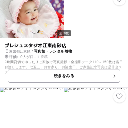
0,000組のお客様にご来店いただいております。 特別な日も、何でもない
日常も。今だけの瞬間を、写真に残してみませんか……？ ◇2時間貸切！
お子様のペースに合わせて撮影します ◇撮影データ110～150枚は当日お
渡し ◇映画や舞台美術もプロデュースするチームが作り上げたこだわりの
内装 ◇雑誌の1ページのような、おしゃれな1枚をプロデュースします
全10枚
プレシュスタジオ江東南砂店
写真館・レンタル着物
東京都江東区 /
未評価
0人が口コミ投稿
2時間貸切でゆったりご家族で写真撮影！全撮影データ110～150枚は当日
お渡しします。七五三、お宮参り、お誕生日、ご家族記念写真は是非当ス
タジオへ！ 外観は普通の一軒家。ドアを開けると、非日常の世界。 一軒
続きをみる
家貸切型こども写真館の「プレシュスタジオ」です！ 2011年10月、ハウ
ススタジオとして東京・自由が丘に第一号店をオープン。現在では、全国
に17店舗を展開しています。 七五三やバースデー撮影などお子様の撮影
を中心に、大切な瞬間を「写真」というカタチでプロデュースし、年間1
0,000組のお客様にご来店いただいております。 特別な日も、何でもない
日常も。今だけの瞬間を、写真に残してみませんか……？ ◇2時間貸切！
お子様のペースに合わせて撮影します ◇撮影データ110～150枚は当日お
渡し ◇映画や舞台美術もプロデュースするチームが作り上げたこだわりの
内装 ◇雑誌の1ページのような、おしゃれな1枚をプロデュースします