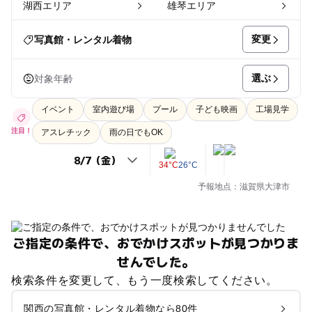
湖西エリア
雄琴エリア
変更
写真館・レンタル着物
選ぶ
対象年齢
イベント
室内遊び場
プール
子ども映画
工場見学
注目！
アスレチック
雨の日でもOK
34°C
26°C
予報地点：滋賀県大津市
ご指定の条件で、おでかけスポットが見つかりま
せんでした。
検索条件を変更して、もう一度検索してください。
関西の写真館・レンタル着物なら80件