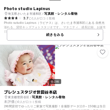
Photo studio Lapinus
写真館・レンタル着物
埼玉県さいたま市浦和区 /
3.7
1人が口コミ投稿
Photo sutudio Lapinus（ラピナス）は、さいたま市浦和区にある 自然光
溢れる、貸切キッズフォトスタジオです。 マタニティ、成長記録、お誕生
日、七五三など、 雑誌の1ページのようなおしゃれな一枚に。 浦和駅から
続きをみる
徒歩5分でアクセスも抜群！ 撮影したデータは、当日スマホでに全データ
をダウンロード可能。 ご予約はホームページより24時間受付中です★
全10枚
プレシュスタジオ世田谷本店
写真館・レンタル着物
東京都世田谷区 /
未評価
0人が口コミ投稿
2時間貸切でゆったりご家族で写真撮影！全撮影データ110～150枚は当日