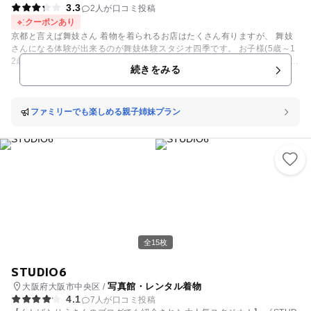
3.3
2人が口コミ投稿
クーポンあり
京都と言えば舞妓さん 着物を着られるお店はたくさん有りますが、 舞妓
さんになる体験が出来るのが舞妓体験スタジオ四季です。 お子様(5歳～1
2歳)が舞妓に変身していただけてお母様も舞妓に！ お得な親子プランや姉
続きをみる
妹での体験も出来ますし、10歳の1/2成人式、七五三祝いでも体験いただ
けます！ 撮影した写真はフォトブックにして当日お持ち帰りいただけます
ので、 思い出とともにご家族で楽しいひとときをお過ごしください。 着
物(浴衣)レンタルでは陶芸・抹茶・和菓子作り体験も出来ますので詳しく
ファミリーでも楽しめる親子姉妹プラン
はHPをご覧になりご覧になりい合わせください 電話）0755312777 9
時～17時 LINEからの予約はこちら ↓ LINE：@shiki-maikohe
nshin
全15枚
STUDIO6
写真館・レンタル着物
大阪府大阪市中央区 /
4.1
7人が口コミ投稿