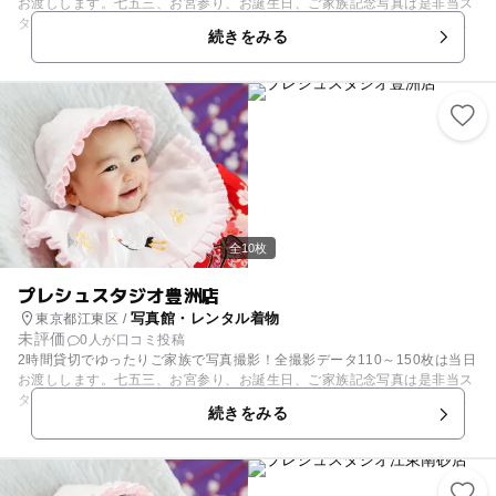
お渡しします。七五三、お宮参り、お誕生日、ご家族記念写真は是非当ス
タジオへ！ 外観は普通の一軒家。ドアを開けると、非日常の世界。 一軒
続きをみる
家貸切型こども写真館の「プレシュスタジオ」です！ 2011年10月、ハウ
ススタジオとして東京・自由が丘に第一号店をオープン。現在では、全国
に17店舗を展開しています。 七五三やバースデー撮影などお子様の撮影
を中心に、大切な瞬間を「写真」というカタチでプロデュースし、年間1
0,000組のお客様にご来店いただいております。 特別な日も、何でもない
日常も。今だけの瞬間を、写真に残してみませんか……？ ◇2時間貸切！
お子様のペースに合わせて撮影します ◇撮影データ110～150枚は当日お
渡し ◇映画や舞台美術もプロデュースするチームが作り上げたこだわりの
内装 ◇雑誌の1ページのような、おしゃれな1枚をプロデュースします
全10枚
プレシュスタジオ豊洲店
写真館・レンタル着物
東京都江東区 /
未評価
0人が口コミ投稿
2時間貸切でゆったりご家族で写真撮影！全撮影データ110～150枚は当日
お渡しします。七五三、お宮参り、お誕生日、ご家族記念写真は是非当ス
タジオへ！ 外観は普通の一軒家。ドアを開けると、非日常の世界。 一軒
続きをみる
家貸切型こども写真館の「プレシュスタジオ」です！ 2011年10月、ハウ
ススタジオとして東京・自由が丘に第一号店をオープン。現在では、全国
に17店舗を展開しています。 七五三やバースデー撮影などお子様の撮影
を中心に、大切な瞬間を「写真」というカタチでプロデュースし、年間1