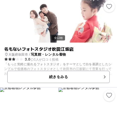
全12枚
名もないフォトスタジオ吹田江坂店
写真館・レンタル着物
大阪府吹田市 /
3.0
1人が口コミ投稿
「もっと気軽に撮れるフォトスタジオ」をテーマとして白を基調としたシ
ンプルで低価格のフォトスタジオとして吹田市の江坂駅にて営業を行って
おります。全ての撮影プランにて全データが付いている、アルバムや台紙
続きをみる
などの購入がない限り追加料金がなく駆け引きのないシンプルで明朗会計
となっております。マタニティ撮影やお宮参り撮影から、七五三撮影など
幅広い撮影プランのご用意があり、主役のお子様を中心としたソロショッ
トから兄弟姉妹写真、家族写真などトータルにて撮影をさせて頂きます。
お子様と全力で遊びながら楽しく良い雰囲気にて撮影を進めさせて頂いて
おります。特に七五三撮影には当店のシンプルな写真が着物に映えるオス
スメ撮影プランでございます。 ＊マタニティ撮影プラン ＊ 平日¥15,900-
土日祝￥18,900- 撮影データ50カット前後 撮影時間40分 / 所要時間60分
衣装レンタル2着 ＊新生児撮影プラン＊ 平日¥18,900- 土日祝￥25,900-