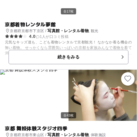
撮影データ70カット前後 撮影時間40分 / 所要時間60分 衣装レンタル2着
＊Baby撮影プラン＊ 平日¥18,900- 土日祝￥25,900- 撮影データ70カット
全17枚
前後 撮影時間40分 / 所要時間60分 衣装レンタル2着 ＊Kids撮影プラン＊
平日¥18,900- 土日祝￥25,900- 撮影データ70カット前後 撮影時間40分 /
京都着物レンタル夢館
所要時間60分 衣装レンタル2着 ＊七五三・ハーフ成人式 撮影プラン＊ 平
写真館・レンタル着物
京都府京都市下京区 /
, 観光
日 ¥28,900 土日祝 ¥35,900 (税込) ※2人目以降の七五三撮影の場合は＋
4.0
1人が口コミ投稿
￥22,900 撮影データ70カット前後 撮影時間40分 / 支度時間20分 / 所要時
元気なキッズ達も、こども着物レンタルで京都観光！ なかなか着る機会の
間90分 お着物レンタル1着 カジュアル衣装1着 着付けヘアメイク/1名分
無い着物。 せっかくなら雰囲気いっぱいの京都を家族みんなで着物を着て
七五三ショートプラン❣️ 着物での撮影のみご希望の方限定👘 通常より800
満喫してみませんか？ 着物を着る人が多い京都だからこそ自然に着物を着
0円引きでのご案内！ 料金も時間もカット数もお手頃に🎶 🌟平日 ¥20,900
続きをみる
て観光を楽しむことが出来るはず♪ 私たち【ゆめやかた】では、普段着で
（税込） 🌟土日祝 日¥27,900（税込） 撮影データ40カット前後 撮影時間
着れる子供用のお着物をご用意たしました。 七五三衣装ではない、子ども
20分 / 支度時間20分 / 所要時間60分 お着物レンタル1着 着付けヘアメイ
用の「ふだん着物」をレンタルできるショップはなかなかありません。 お
ク/1名分 ＊長寿、大人記念撮影プラン＊ 平日¥18,900- 土日祝￥25,900-
子様用は5月中旬から9月上旬まで浴衣になります。 大人用も季節に合わ
撮影データ40カット前後 撮影時間40分 / 所要時間60分 ＊ペット撮影プラ
せて袷・単衣・浴衣といろいろ楽しんでいただけますよ♪ 子供の着物姿に
ン ＊ 平日¥12,900- 土日祝￥15,900- 撮影データ30カット前後 撮影時間2
キュンとするだけでなく、パパもママもお互いの珍しい着物姿にうっとり
0分 / 所要時間40分
しちゃうかも。 新鮮な着物で情緒あふれる京都の街を、家族で粋な思い出
作りにぜひどうぞ。 【ゆめやかた】では着物でのおすすめコースもご準備
しております。京都満喫ガイドとしてぜひ【ゆめやかた】にお越し下さい
ませ。 春休み・夏休み・冬休み、ゴールデンウィークの京都旅行におすす
めです！ お着物の返却は18：30まで。 ただし、花火大会や祇園祭の日に
全43枚
は返却時間が延長になったり、翌日返却が無料になるキャンペーンもあり
ますので 詳しくは夢館のHPをご覧ください。
京都 舞妓体験スタジオ四季
写真館・レンタル着物
京都府京都市東山区 /
, 体験施設