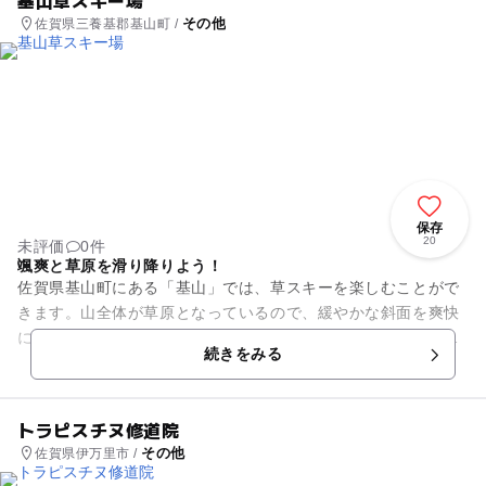
その他
佐賀県三養基郡基山町 /
保存
20
未評価
0件
颯爽と草原を滑り降りよう！
佐賀県基山町にある「基山」では、草スキーを楽しむことがで
きます。山全体が草原となっているので、緩やかな斜面を爽快
にすべり降りることが可能！頂上からの眺めも最高！周辺の
続きをみる
山々や有明海、博多湾なども見...
トラピスチヌ修道院
その他
佐賀県伊万里市 /