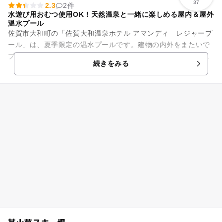
37
2.3
2件
水遊び用おむつ使用OK！天然温泉と一緒に楽しめる屋内＆屋外
温水プール
佐賀市大和町の「佐賀大和温泉ホテル アマンディ レジャープ
ール」は、夏季限定の温水プールです。建物の内外をまたいで
プールがあり、高濃度の天然炭酸泉を堪能できるお風呂と合わ
続きをみる
せて利用できます。プール...
基山草スキー場