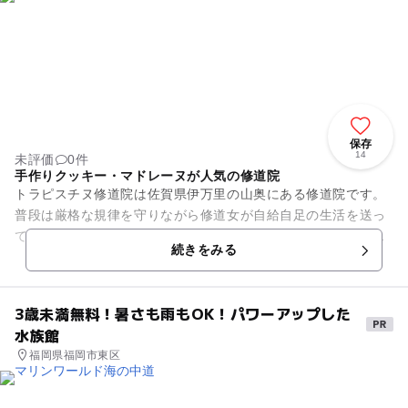
保存
14
未評価
0件
手作りクッキー・マドレーヌが人気の修道院
トラピスチヌ修道院は佐賀県伊万里の山奥にある修道院です。
普段は厳格な規律を守りながら修道女が自給自足の生活を送っ
ている施設ですが、一般に公開されているため見学をすること
続きをみる
ができます。山奥の澄んだ空...
3歳未満無料！暑さも雨もOK！パワーアップした
水族館
福岡県福岡市東区