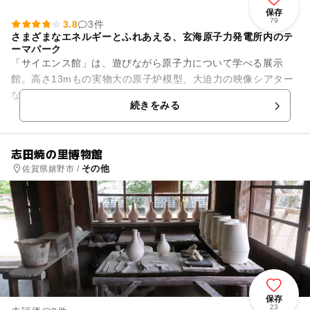
保存
79
3.8
3件
さまざまなエネルギーとふれあえる、玄海原子力発電所内のテ
ーマパーク
「サイエンス館」は、遊びながら原子力について学べる展示
館。高さ13mもの実物大の原子炉模型、大迫力の映像シアター
などで原子力発電について学んだ後は、クイズやゲームにチャ
続きをみる
レンジ。希望をすれば、スタ...
志田焼の里博物館
その他
佐賀県嬉野市 /
保存
23