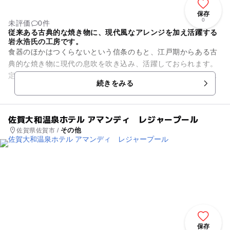
保存
0
未評価
0件
従来ある古典的な焼き物に、現代風なアレンジを加え活躍する
岩永浩氏の工房です。
食器のほかはつくらないという信条のもと、江戸期からある古
典的な焼き物に現代の息吹を吹き込み、活躍しておられます。
定期的に個展を催し、自宅ギャラリーで製作したものは、旺盛
続きをみる
にネット販売などもしておら...
佐賀大和温泉ホテル アマンディ レジャープール
その他
佐賀県佐賀市 /
保存