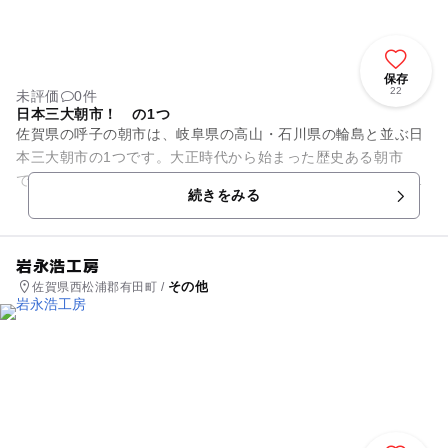
保存
22
未評価
0件
日本三大朝市！ の1つ
佐賀県の呼子の朝市は、岐阜県の高山・石川県の輪島と並ぶ日
本三大朝市の1つです。大正時代から始まった歴史ある朝市
で、毎朝、地元民から観光客まで大勢の人で賑わっています。
続きをみる
呼子港の東側にある約...
岩永浩工房
その他
佐賀県西松浦郡有田町 /