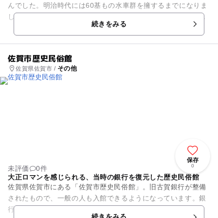
んでした。明治時代には60基もの水車群を擁するまでになりま
した。水車は主に佐賀平野で収穫される小麦の精米に利用され
続きをみる
「神崎そうめん」が作られ...
佐賀市歴史民俗館
その他
佐賀県佐賀市 /
保存
0
未評価
0件
大正ロマンを感じられる、当時の銀行を復元した歴史民俗館
佐賀県佐賀市にある「佐賀市歴史民俗館」。旧古賀銀行が整備
されたもので、一般の人も入館できるようになっています。銀
行の後に別施設としての改装などを経て、現在は大正5年当時
続きをみる