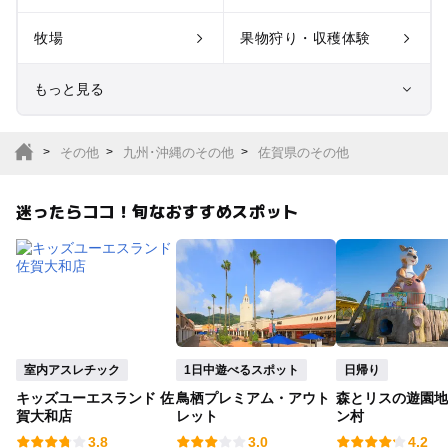
牧場
果物狩り・収穫体験
もっと見る
室内遊び場
遊園地
その他
九州･沖縄のその他
佐賀県のその他
テーマパーク
動物園
迷ったらココ！旬なおすすめスポット
サファリパーク
植物園・フラワーパー
ク
キャンプ場
バーベキュー
釣り
自然景観
室内アスレチック
1日中遊べるスポット
日帰り
キッズユーエスランド 佐
鳥栖プレミアム・アウト
森とリスの遊園地
いちご狩り
農業体験
賀大和店
レット
ン村
3.8
3.0
4.2