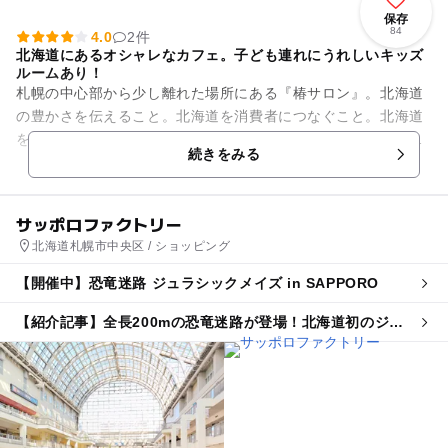
保存
84
4.0
2件
北海道にあるオシャレなカフェ。子ども連れにうれしいキッズ
ルームあり！
札幌の中心部から少し離れた場所にある『椿サロン』。北海道
の豊かさを伝えること。北海道を消費者につなぐこと。北海道
をキッチリとデザインすること。をコンセプトに作られたおし
続きをみる
ゃれで温かみのあるお店です...
サッポロファクトリー
北海道札幌市中央区 / ショッピング
【開催中】恐竜迷路 ジュラシックメイズ in SAPPORO
【紹介記事】全長200mの恐竜迷路が登場！北海道初のジュ
ラシックメイズがサッポロファクトリーで