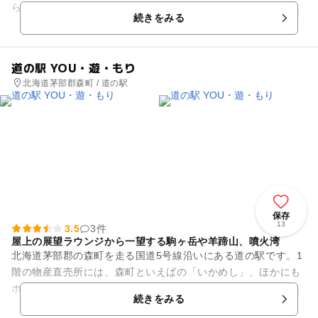
ら陣屋を結ぶ東日本最大の自動車専用吊り橋です。施設内に
続きをみる
は、白鳥大橋の設計から完成ま...
道の駅 YOU・遊・もり
北海道茅部郡森町 / 道の駅
保存
13
3.5
3件
屋上の展望ラウンジから一望する駒ヶ岳や羊蹄山、噴火湾
北海道茅部郡の森町を走る国道5号線沿いにある道の駅です。1
階の物産直売所には、森町といえばの「いかめし」、ほかにも
ホタテやイカ、昆布といった地元特産品の加工品、人気の「か
続きをみる
ぼちゃパイ」、「昆布もな...