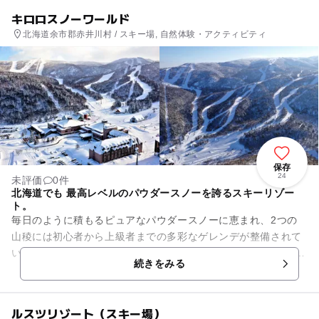
キロロスノーワールド
北海道余市郡赤井川村 / スキー場, 自然体験・アクティビティ
保存
24
未評価
0件
北海道でも 最高レベルのパウダースノーを誇るスキーリゾー
ト。
毎日のように積もるピュアなパウダースノーに恵まれ、2つの
山稜には初心者から上級者までの多彩なゲレンデが整備されて
います。 手軽に楽しめるプレミアムリゾート施設を備え、ご家
続きをみる
族連れに、海外から...
ルスツリゾート（スキー場）