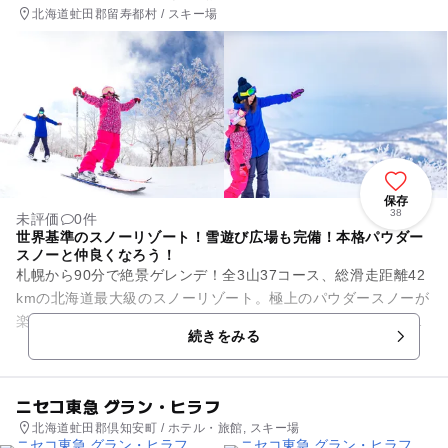
北海道虻田郡留寿都村 / スキー場
保存
38
未評価
0件
世界基準のスノーリゾート！雪遊び広場も完備！本格パウダー
スノーと仲良くなろう！
札幌から90分で絶景ゲレンデ！全3山37コース、総滑走距離42
kmの北海道最大級のスノーリゾート。極上のパウダースノーが
楽しめる他、迫力満点の犬ぞり・雪上の乗馬散策・スノーモー
続きをみる
ビルなどのウィンタ...
ニセコ東急 グラン・ヒラフ
北海道虻田郡倶知安町 / ホテル・旅館, スキー場