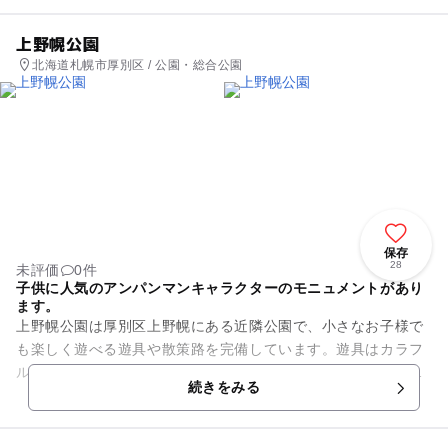
上野幌公園
北海道札幌市厚別区 / 公園・総合公園
保存
28
未評価
0件
子供に人気のアンパンマンキャラクターのモニュメントがあり
ます。
上野幌公園は厚別区上野幌にある近隣公園で、小さなお子様で
も楽しく遊べる遊具や散策路を完備しています。遊具はカラフ
ルでデザインに一工夫があったり、子どもの冒険心をくすぐる
続きをみる
作りになっていたりと随所に...