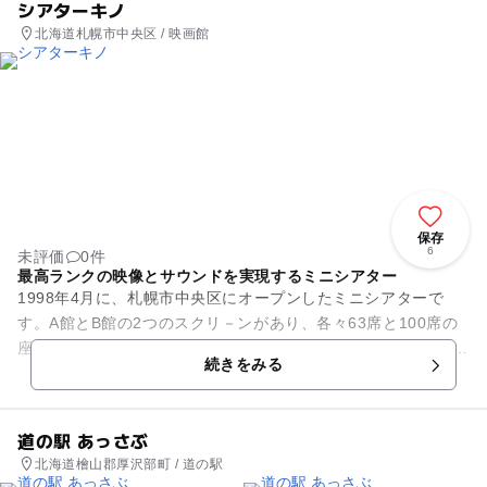
シアターキノ
北海道札幌市中央区 / 映画館
保存
6
未評価
0件
最高ランクの映像とサウンドを実現するミニシアター
1998年4月に、札幌市中央区にオープンしたミニシアターで
す。A館とB館の2つのスクリ－ンがあり、各々63席と100席の
座席を備えています。 日本電子光学社製の35ミリ映写機に、デ
続きをみる
ジタルサ...
道の駅 あっさぶ
北海道檜山郡厚沢部町 / 道の駅