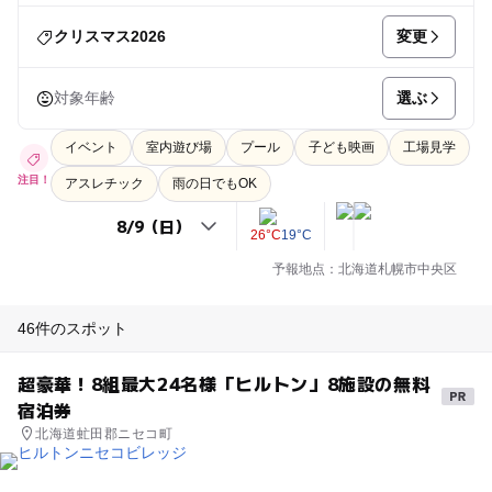
変更
クリスマス2026
選ぶ
対象年齢
イベント
室内遊び場
プール
子ども映画
工場見学
注目！
アスレチック
雨の日でもOK
26°C
19°C
予報地点：北海道札幌市中央区
46件のスポット
超豪華！8組最大24名様「ヒルトン」8施設の無料
宿泊券
北海道虻田郡ニセコ町