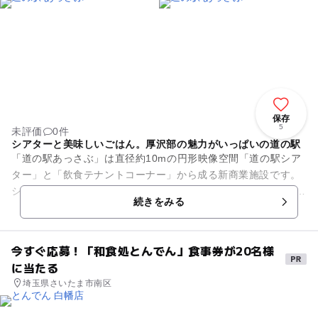
保存
5
未評価
0件
シアターと美味しいごはん。厚沢部の魅力がいっぱいの道の駅
「道の駅あっさぶ」は直径約10mの円形映像空間「道の駅シア
ター」と「飲食テナントコーナー」から成る新商業施設です。
シアターには縦2,304センチメートル×横10,944センチメートル
続きをみる
の大...
今すぐ応募！「和食処とんでん」食事券が20名様
に当たる
埼玉県さいたま市南区