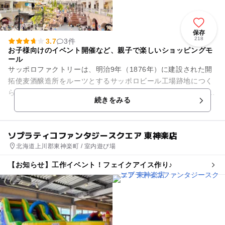
保存
218
3.7
3件
お子様向けのイベント開催など、親子で楽しいショッピングモ
ール
サッポロファクトリーは、明治9年（1876年）に建設された開
拓使麦酒醸造所をルーツとするサッポロビール工場跡地につく
られた大型複合商業施設です。 工場時代のレンガ建築や巨大ア
続きをみる
トリウムなど7棟に...
ソプラティコファンタジースクエア 東神楽店
北海道上川郡東神楽町 / 室内遊び場
【お知らせ】工作イベント！フェイクアイス作り♪