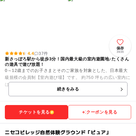
保存
3936
4.4
37件
新さっぽろ駅から徒歩3分！国内最大級の室内遊園地♪たくさん
の遊具で遊び放題！
0～12歳までのお子さまとそのご家族を対象とした、日本最大
級規模の会員制【室内遊び場】です。 約750 坪もの広い室内に
は、大人も一緒に遊べる滑り台などのふわふわ遊具や、さまざ
続きをみる
まな種類のアニマ...
チケットを見る
クーポンを見る
ニセコビレッジ自然体験グラウンド「ピュア」