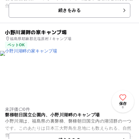
合させた日帰り利用と宿泊利用のどちらも可能な防災体験施
続きをみる
設。 子どもた...
小野川湖畔の家キャンプ場
福島県耶麻郡北塩原村 / キャンプ場
ペットOK
保存
6
未評価
0件
磐梯朝日国立公園内、小野川湖畔のキャンプ場
小野川湖は、福島県の裏磐梯、磐梯朝日国立内の湖沼群の一つ
です。このあたりは日本三大野鳥生息地にも数えられる、自然
豊かな場所です。 小野川湖畔の家キャンプ場は、その小野川湖