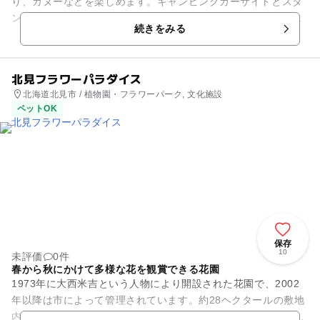
り、カヌーなどを楽しめます。キャンピングカーサイトとスタ
ンダードカーサイトがあり、前者にはキャンピングテーブルや
続きをみる
排水口が完備されています。 ...
北見フラワーパラダイス
北海道北見市 / 植物園・フラワーパーク, 文化施設
ペットOK
保存
10
未評価
0件
春から秋にかけて多様な花を観賞できる花園
1973年に大西米吉という人物により開設された花園で、2002
年以降は市によって管理されています。約28ヘクタールの敷地
内には約85種類もの植物が植えられており、オオヤマザクラや