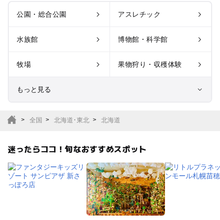
公園・総合公園
アスレチック
水族館
博物館・科学館
牧場
果物狩り・収穫体験
もっと見る
室内遊び場
遊園地
全国
北海道･東北
北海道
テーマパーク
動物園
迷ったらココ！旬なおすすめスポット
サファリパーク
植物園・フラワーパー
ク
キャンプ場
バーベキュー