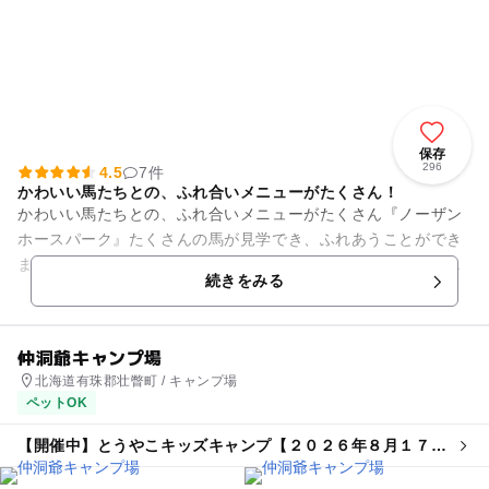
保存
296
4.5
7件
かわいい馬たちとの、ふれ合いメニューがたくさん！
かわいい馬たちとの、ふれ合いメニューがたくさん『ノーザン
ホースパーク』たくさんの馬が見学でき、ふれあうことができ
ます。のんびりと園内を一周する人気の『観光馬車』、子ども
続きをみる
たちに大人気の『ポニーショ...
仲洞爺キャンプ場
北海道有珠郡壮瞥町 / キャンプ場
ペットOK
【開催中】とうやこキッズキャンプ【２０２６年８月１７日
～１８日】