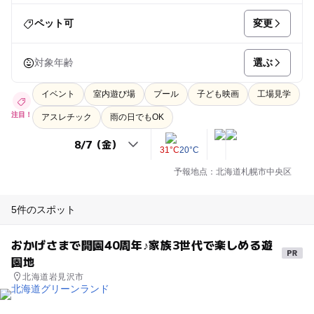
変更
ペット可
選ぶ
対象年齢
イベント
室内遊び場
プール
子ども映画
工場見学
注目！
アスレチック
雨の日でもOK
31°C
20°C
予報地点：北海道札幌市中央区
5件のスポット
おかげさまで開園40周年♪家族3世代で楽しめる遊
園地
北海道岩見沢市