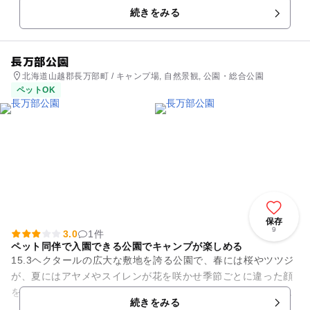
続きをみる
長万部公園
北海道山越郡長万部町 / キャンプ場, 自然景観, 公園・総合公園
ペットOK
保存
9
3.0
1件
ペット同伴で入園できる公園でキャンプが楽しめる
15.3ヘクタールの広大な敷地を誇る公園で、春には桜やツツジ
が、夏にはアヤメやスイレンが花を咲かせ季節ごとに違った顔
を見せます。「とみのの森」と呼ばれる散策路も整備されてい
続きをみる
るため、森林浴も楽しめ...