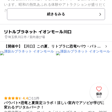
います。昭和の熱気あふれる体験やアトラクションが盛りだく
さん。 「夕日の丘商店街」では、1960年代の日本をイメージ
続きをみる
した30もの店舗...
リトルプラネット イオンモール川口
埼玉県川口市 / 室内遊び場
【開催中】【川口】この夏、リトプラに恐竜×パウ・パトロ
ールがやってくる!
保存
915
4.4
11件
パウパト×恐竜と夏限定コラボ！涼しい室内でアソビが学びに
変わるデジタルパーク！