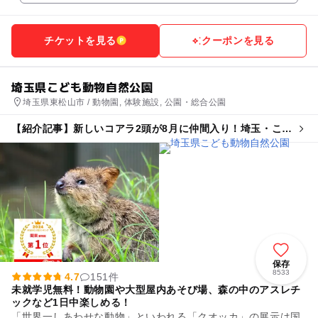
チケットを見る
クーポンを見る
埼玉県こども動物自然公園
埼玉県東松山市 / 動物園, 体験施設, 公園・総合公園
【紹介記事】新しいコアラ2頭が8月に仲間入り！埼玉・こど
も動物自然公園で40周年記念イベント
保存
8533
4.7
151件
未就学児無料！動物園や大型屋内あそび場、森の中のアスレチ
ックなど1日中楽しめる！
「世界一しあわせな動物」といわれる「クオッカ」の展示は国