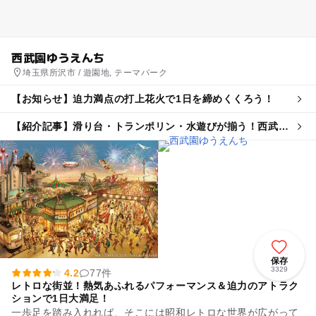
西武園ゆうえんち
埼玉県所沢市 / 遊園地, テーマパーク
【お知らせ】迫力満点の打上花火で1日を締めくくろう！
【紹介記事】滑り台・トランポリン・水遊びが揃う！西武園
ゆうえんちに子供が全力で遊べる新エリア
保存
3329
4.2
77件
レトロな街並！熱気あふれるパフォーマンス＆迫力のアトラク
ションで1日大満足！
一歩足を踏み入れれば、そこには昭和レトロな世界が広がって