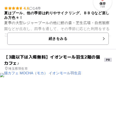
保存
739
4.6
14件
夏はプール、他の季節は釣りやサイクリング、ＢＢＱなど楽し
み方色々！
夏季の大型レジャープールの他に鯉の森・芝生広場・自然観察
園などが点在し、四季を通して、その季節に応じた利用をする
ことができる公園です。 芝生広場は、ほんのチョット小高い南
続きをみる
向きの丘のひろ～い広場...
【3歳以下は入場無料】イオンモール羽生2階の猫
カフェ♪
埼玉県羽生市