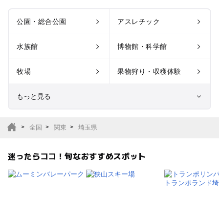
公園・総合公園
アスレチック
水族館
博物館・科学館
牧場
果物狩り・収穫体験
もっと見る
室内遊び場
遊園地
全国
関東
埼玉県
テーマパーク
動物園
迷ったらココ！旬なおすすめスポット
サファリパーク
植物園・フラワーパー
ク
キャンプ場
バーベキュー