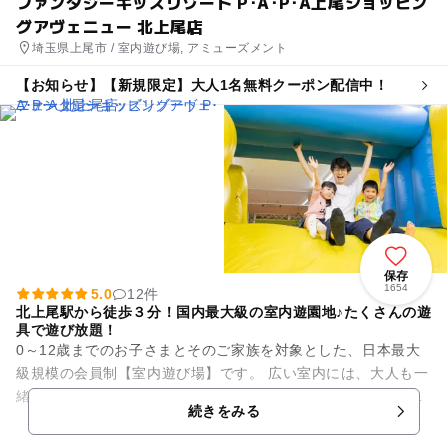
ファンタジーキッズリゾート P･A･P･A上尾ショッピン
グアヴェニュー 北上尾店
埼玉県上尾市 / 室内遊び場, アミューズメント
【お知らせ】【新規限定】大人1名無料クーポン配信中！
保存
1654
5.0
12件
北上尾駅から徒歩３分！国内最大級の室内遊園地♪たくさんの遊
具で遊び放題！
0～12歳までのお子さまとそのご家族を対象とした、日本最大
級規模の会員制【室内遊び場】です。 広い室内には、大人も一
緒に遊べる滑り台などのふわふわ遊具や、さまざまな種類のア
続きをみる
ニマルバイク、抗菌砂...