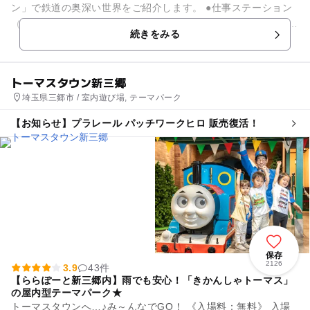
ン」で鉄道の奥深い世界をご紹介します。 ●仕事ステーション
（本館1・2階） 日本初の蒸気機関車から新幹線まで、実物車
続きをみる
両36両...
トーマスタウン新三郷
埼玉県三郷市 / 室内遊び場, テーマパーク
【お知らせ】プラレール パッチワークヒロ 販売復活！
保存
2126
3.9
43件
【ららぽーと新三郷内】雨でも安心！「きかんしゃトーマス」
の屋内型テーマパーク★
トーマスタウンへ…♪み～んなでGO！ 《入場料：無料》 入場