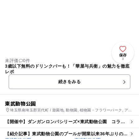
保存
3
未評価
0件
3歳以下無料のドリンクバーも！「華屋与兵衛」の魅力を徹底
レポ
続きをみる
東武動物公園
埼玉県南埼玉郡宮代町 / 遊園地, 動物園, 植物園・フラワーパーク, アス
レチック, プール
【開催中】ダンガンロンパシリーズ×東武動物公園 コラボ
イベント
【紹介記事】東武動物公園のプールが開業以来36年ぶりの大
改修 ウォーターチャレンジとのコラボも