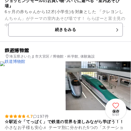
ショッピングモールのお買い物ついでに遊べる『室内あそび
場』
6ヶ月の赤ちゃんから12才(小学生)を対象とした 「クレヨンし
んちゃん」がテーマの室内あそび場です！ ららぽーと富士見の
中にあるからお買い物ついでに楽しめます🎵 「チョコビ島の大
続きをみる
冒険」...
鉄道博物館
埼玉県さいたま市大宮区 / 博物館・科学館, 体験施設
保存
5737
4.7
197件
☆駅近☆「てっぱく」で鉄道の世界を楽しみながら学ぼう！！
小さなお子様も安心♬ テーマ別に分かれた5つの「ステーショ