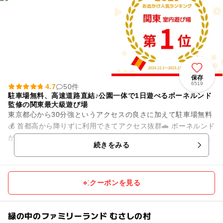
保存
6519
4.7
50件
駐車場無料、高速道路直結♪公園一体で1日遊べるボーネルンド
監修の関東最大級遊び場
東京都心から30分強というアクセスの良さに加えて駐車場無料
💰 首都高から降りずに利用できてアクセス抜群🚗 ボーネルンド
がプロデュースした遊び場としては関東最大級の広さで開放感
続きをみる
のある室外遊びが...
クーポンを見る
緑の中のファミリーランド むさしの村