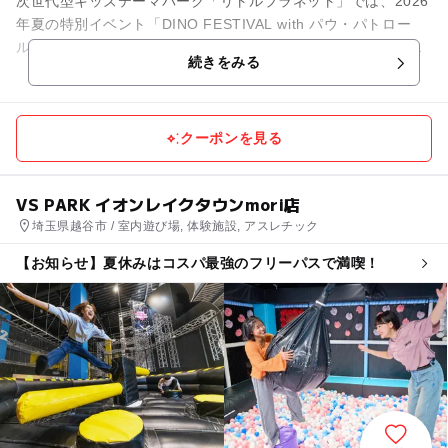
次世代型キッズテーマパーク「リトルプラネット」では、2026
年夏の特別イベント「DINO FESTIVAL with パウ・パトロー
ル」を開催中！映画公開を記念した、今しか楽しめない大迫力
続きをみる
の限定...
クーポンを見る
VS PARK イオンレイクタウンmori店
埼玉県越谷市 / 室内遊び場, 体験施設, アスレチック
【お知らせ】夏休みはコスパ最強のフリーパスで満喫！