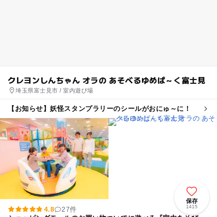
クレヨンしんちゃん オラの あそべるゆめぱ～く富士見
埼玉県富士見市 / 室内遊び場
【お知らせ】妖怪スタンプラリーのシールがおにゅ～に！
保存
1415
4.8
27件