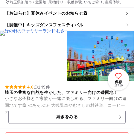
埼玉県加須市 / 遊園地, 果物狩り・収穫体験, いちご狩り, 農業体験, プ
ール
【お知らせ】夏休みイベントのお知らせ🎡
【開催中】キッズダンスフェスティバル
保存
11719
4.6
149件
埼玉の豊富な自然を生かした、ファミリー向けの遊園地！
小さなお子様とご家族が一緒に楽しめる、ファミリー向けの遊
園地です🎡 ≪あそぶ≫ 大観覧車やむさしの村鉄道、コーヒー
カップやメリーゴーランドなど小さなお子様向けの遊園地とな
続きをみる
ります🎠 園内...