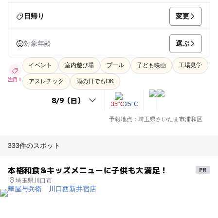
変更
日帰り
選ぶ
対象年齢
イベント
室内遊び場
プール
子ども映画
工場見学
注目！
アスレチック
雨の日でもOK
35°C
25°C
予報地点：埼玉県さいたま市浦和区
333件のスポット
本格和食&キッズメニューに子供も大満足！
埼玉県川口市