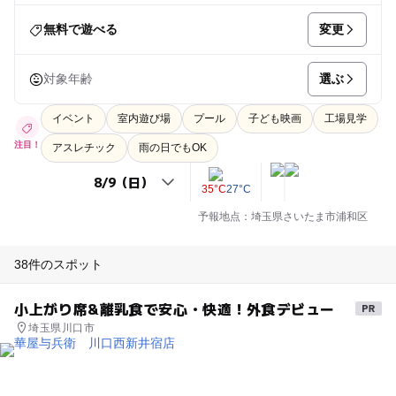
変更
無料で遊べる
選ぶ
対象年齢
イベント
室内遊び場
プール
子ども映画
工場見学
注目！
アスレチック
雨の日でもOK
35°C
27°C
予報地点：埼玉県さいたま市浦和区
38件のスポット
小上がり席&離乳食で安心・快適！外食デビュー
埼玉県川口市