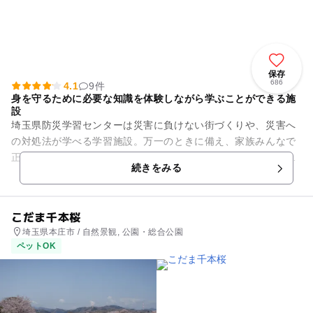
保存
686
4.1
9件
身を守るために必要な知識を体験しながら学ぶことができる施
設
埼玉県防災学習センターは災害に負けない街づくりや、災害へ
の対処法が学べる学習施設。万一のときに備え、家族みんなで
正しい知識を身につけましょう。館内では毎秒30mの暴風や煙
続きをみる
体験、地震体験といった災...
こだま千本桜
埼玉県本庄市 / 自然景観, 公園・総合公園
ペットOK