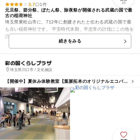
23
3.7
1件
元旦祭、節分祭、ぼたん祭、除夜祭が開催される武蔵の国で最
古の稲荷神社
埼玉県東松山市に、712年に創建されたと伝わる武蔵の国で最
も古い稲荷神社です。 平安時代末期、平忠常の討伐にこの地を
訪れた源頼信が、白狐に乗った神から箭と弓を授かる夢を見て
続きをみる
戦いに勝ったこと...
彩の国くらしプラザ
埼玉県川口市 / 文化施設
【開催中】夏休み体験教室【葉脈拓本のオリジナルエコバッ
グ】