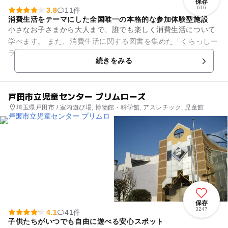
保存
616
3.8
11件
消費生活をテーマにした全国唯一の本格的な参加体験型施設
小さなお子さまから大人まで、誰でも楽しく消費生活について
学べます。 また、消費生活に関する図書を集めた「くらっしー
ライブラリー」や、くらしに関する団体やグループの活動に無
続きをみる
料で活用していただける...
戸田市立児童センター プリムローズ
埼玉県戸田市 / 室内遊び場, 博物館・科学館, アスレチック, 児童館
保存
3247
4.1
41件
子供たちがいつでも自由に遊べる安心スポット