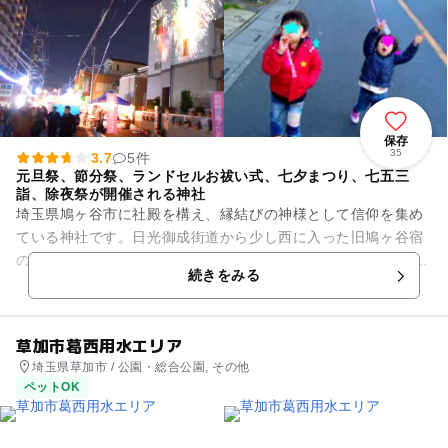
保存
35
3.7
5件
元旦祭、節分祭、ランドセルお祓い式、七夕まつり、七五三
詣、除夜祭が開催される神社
埼玉県鳩ヶ谷市に社殿を構え、縁結びの神様として信仰を集め
ている神社です。日光御成街道から少し西に入った旧鳩ヶ谷宿
の中心の高台に位置しています。1394年に創建されたと伝えら
続きをみる
れています。1600年...
草加市葛西用水エリア
埼玉県草加市 / 公園・総合公園, その他
ペットOK