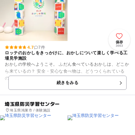
保存
3663
4.7
7件
ロッテのおかしをきっかけに、おかしについて楽しく学べる工
場見学施設
おかしの学校へようこそ。 ふだん食べているおかしは、どこか
ら来ているの？ 安全・安心な食べ物は、どうつくられている
の？ おかしの学校では、 ガーナチョコレートやパイの実な
続きをみる
ど、 ...
埼玉県防災学習センター
埼玉県鴻巣市 / 体験施設