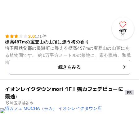
保存
57
3.0
1件
標高497mの宝登山の山頂に漂う梅の香り
埼玉県秩父郡の長瀞町に聳える標高497mの宝登山の山頂にあ
る植物園です。 約1万平方メートルの敷地に、素心臘梅、和臘
梅、満月臘梅の3種類を中心に、3000本にも及ぶ臘梅が植栽さ
続きをみる
れています。 ...
イオンレイクタウンmori 1F！猫カフェデビューに
最適♪
埼玉県越谷市