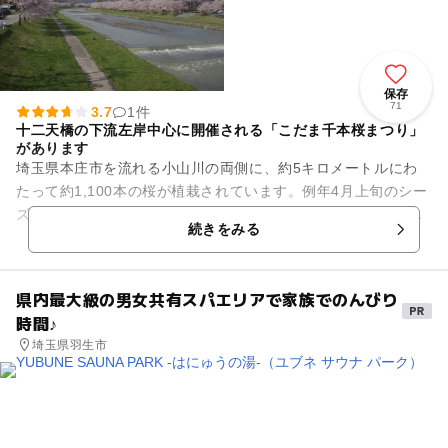
保存
71
3.7
1件
十二天橋の下流左岸中心に開催される「こだま千本桜まつり」
があります
埼玉県本庄市を流れる小山川の両側に、約5キロメートルにわ
たって約1,100本の桜が植栽されています。例年4月上旬のシー
ズンには一斉に開花し、花の色が川面に映えます。開花の時期
続きをみる
に合わせて「こだま千...
県内最大級の男女共有スパエリアで家族でのんびり
時間♪
埼玉県羽生市