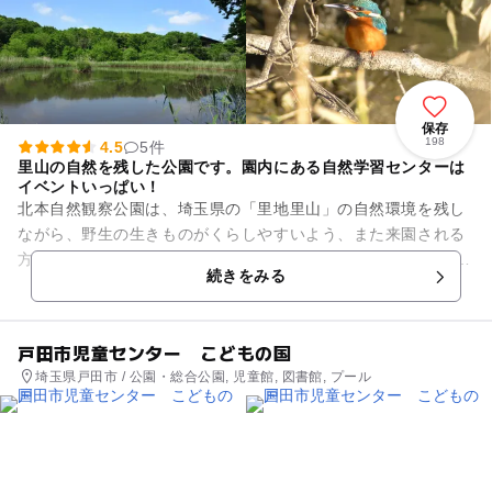
保存
198
4.5
5件
里山の自然を残した公園です。園内にある自然学習センターは
イベントいっぱい！
北本自然観察公園は、埼玉県の「里地里山」の自然環境を残し
ながら、野生の生きものがくらしやすいよう、また来園される
方が自然に親しめるように整えられた公園です。1992年（平成
続きをみる
4年）7月にオープンし...
戸田市児童センター こどもの国
埼玉県戸田市 / 公園・総合公園, 児童館, 図書館, プール