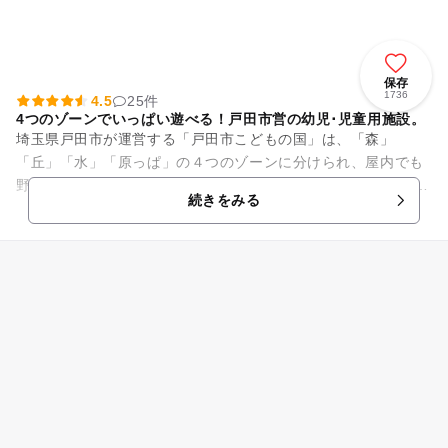
保存
1736
4.5
25件
4つのゾーンでいっぱい遊べる！戸田市営の幼児･児童用施設。
埼玉県戸田市が運営する「戸田市こどもの国」は、「森」
「丘」「水」「原っぱ」の４つのゾーンに分けられ、屋内でも
野外でも楽しく遊べる工夫が詰まっています。 特に人気なのが
続きをみる
「水」ゾーンにある大小...