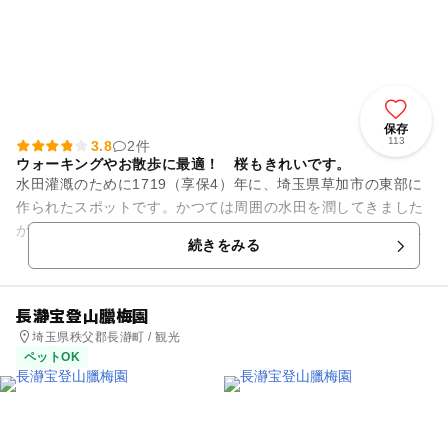
保存
113
3.8
2件
ウォーキングやお散歩に最適！ 桜もきれいです。
水田灌漑のために1719（享保4）年に、埼玉県草加市の東部に
作られたスポットです。かつては周囲の水田を潤してきました
が、今では用水沿いの側道が絶好の散歩道となっています。新
続きをみる
橋を中心として約1.3...
長瀞宝登山臘梅園
埼玉県秩父郡長瀞町 / 観光
ペットOK