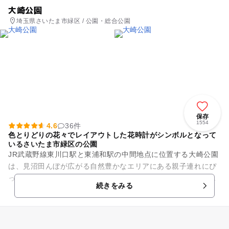
大崎公園
埼玉県さいたま市緑区 / 公園・総合公園
保存
1554
4.6
36件
色とりどりの花々でレイアウトした花時計がシンボルとなって
いるさいたま市緑区の公園
JR武蔵野線東川口駅と東浦和駅の中間地点に位置する大崎公園
は、見沼田んぼが広がる自然豊かなエリアにある親子連れにぴ
ったりのスポット。広い無料駐車場完備なのも嬉しいポイント
続きをみる
です。 園内には体...