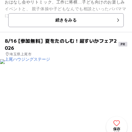
おはなし会やリトミック、工作に将棋…子ども向けのお楽しみ
イベントと、 親子体操や子どもなんでも相談といったパパママ
にうれしい催しが満載のプリムローズ。 3階建ての施設は乳幼
続きをみる
児のために授乳室・...
8/16 [参加無料］夏をたのしむ！超すいかフェア2
026
埼玉県上尾市
保存