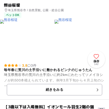
熊谷桜堤
埼玉県熊谷市 / 自然景観, 公園・総合公園
ペットOK
保存
142
3.8
3件
毎年春に荒川の土手沿いに敷かれるピンクのじゅうたん
埼玉県熊谷市の荒川の土手沿いに約2kmにわたってソメイヨシ
ノが約500本植えられています。例年3月下旬から４月上旬のシ
ーズンには、沿道はサクラの花で包まれます。土手の中腹で咲
続きをみる
き誇るため、土手の上...
【3歳以下は入場無料】イオンモール羽生2階の猫