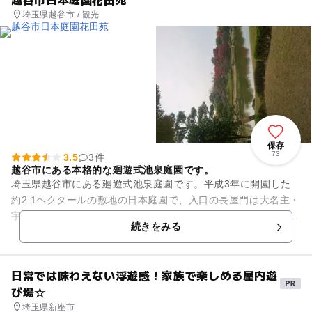
埼玉県越谷市 / 観光
保存
73
3.5
3件
越谷市にある本格的な廻遊式池泉庭園です。
埼玉県越谷市にある廻遊式池泉庭園です。平成3年に開園した
約2.1ヘクタールの敷地の日本庭園で、入口の長屋門は大名主・
宇田家の門を復元したもの。園内には、桜52本、紅葉44本、黒
続きをみる
松90本、あじさい...
日常では味わえない浮遊感！家族で楽しめる屋内遊
び場☆
埼玉県新座市