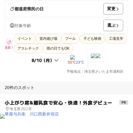
変更
都道府県民の日
選ぶ
対象年齢
イベント
室内遊び場
プール
子ども映画
工場見学
注目！
アスレチック
雨の日でもOK
33°C
23°C
予報地点：埼玉県さいたま市浦和区
20件のスポット
小上がり席&離乳食で安心・快適！外食デビュー
埼玉県川口市