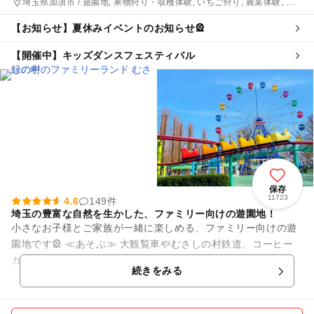
埼玉県加須市 / 遊園地, 果物狩り・収穫体験, いちご狩り, 農業体験, プ
ール
【お知らせ】夏休みイベントのお知らせ🎡
【開催中】キッズダンスフェスティバル
保存
11723
4.6
149件
埼玉の豊富な自然を生かした、ファミリー向けの遊園地！
小さなお子様とご家族が一緒に楽しめる、ファミリー向けの遊
園地です🎡 ≪あそぶ≫ 大観覧車やむさしの村鉄道、コーヒー
カップやメリーゴーランドなど小さなお子様向けの遊園地とな
続きをみる
ります🎠 園内...