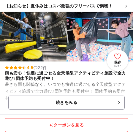
【お知らせ】夏休みはコスパ最強のフリーパスで満喫！
保存
4267
4.5
22件
雨も安心！快適に過ごせる全天候型アクティビティ施設で全力
遊び♪団体予約も受付中！
暑さも雨も関係なく、いつでも快適に過ごせる全天候型アクテ
ィビティ施設で全力遊び♪団体予約も受付中！ 団体予約も受付
中！ 公式サイトから予約しよう⇩ https://bandainamc...
続きをみる
クーポンを見る