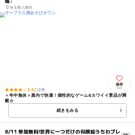
場♪
埼玉県八潮市
保存
514
3.8
2件
＜年中無休＞屋内で快適！個性的なゲーム&カワイイ景品が満
載☆
続きをみる
8/11 参加無料!世界に一つだけの似顔絵うちわプレ