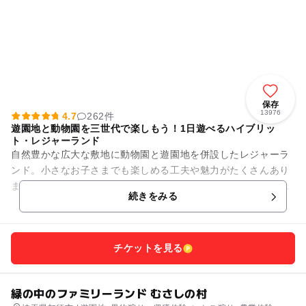
保存
13976
4.7
262件
遊園地と動物園を三世代で楽しもう！1日遊べるハイブリッ
ト・レジャーランド
自然豊かな広大な敷地に動物園と遊園地を併設したレジャーラ
ンド。小さなお子さまでも楽しめる工夫や魅力がたくさんあり
ます。 動物園では迫力満点のホワイトタイガーなど120種類12
続きをみる
00頭の動物に...
チケットを見る
緑の中のファミリーランド むさしの村