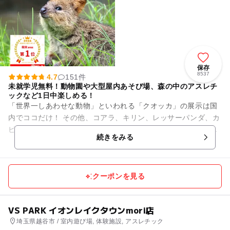
保存
8537
4.7
151件
未就学児無料！動物園や大型屋内あそび場、森の中のアスレチ
ックなど1日中楽しめる！
「世界一しあわせな動物」といわれる「クオッカ」の展示は国
内でココだけ！ その他、コアラ、キリン、レッサーパンダ、カ
ピバラなどをはじめ、約140種の動物がいます。 とにかく動物
続きをみる
との距離が近...
クーポンを見る
VS PARK イオンレイクタウンmori店
埼玉県越谷市 / 室内遊び場, 体験施設, アスレチック