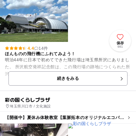
保存
981
4.4
14件
ほんものの飛行機にふれてみよう！
明治44年に日本で初めてできた飛行場は埼玉県所沢にありまし
た。 所沢航空発祥記念館は、この飛行場の跡地につくられた所
沢航空記念公園にあります。 館内には、たくさんの本物の飛行
続きをみる
機やヘリコプ...
彩の国くらしプラザ
埼玉県川口市 / 文化施設
【開催中】夏休み体験教室【葉脈拓本のオリジナルエコバッ
グ】