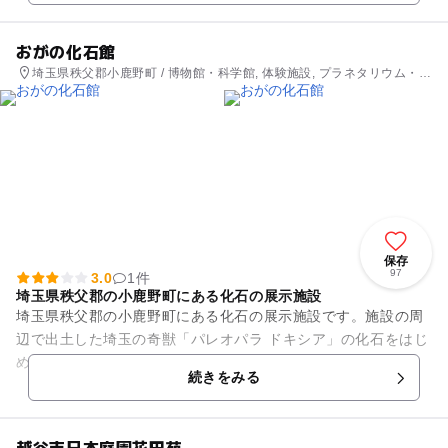
おがの化石館
埼玉県秩父郡小鹿野町 / 博物館・科学館, 体験施設, プラネタリウム・天
文台
保存
97
3.0
1件
埼玉県秩父郡の小鹿野町にある化石の展示施設
埼玉県秩父郡の小鹿野町にある化石の展示施設です。施設の周
辺で出土した埼玉の奇獣「パレオパラ ドキシア」の化石をはじ
め、世界の化石が展示されています。2階からは、宮沢賢治が
続きをみる
立ち寄ったことでも知られ...
越谷市日本庭園花田苑