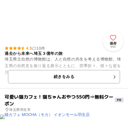
保存
950
4.5
10件
過去から未来へ埼玉３億年の旅
埼玉県立自然の博物館は、人と自然の共生を考える博物館。埼
玉県の自然史を振り返る展示とともに、四季折々、様々な姿を
見せる周辺環境にも恵まれています。今でこそ内陸県として知
続きをみる
られる埼玉県ですが、その地...
可愛い猫カフェ！猫ちゃんおやつ550円⇒無料クー
ポン
埼玉県羽生市