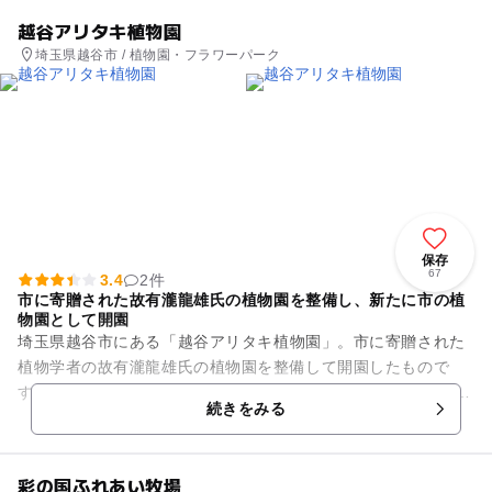
越谷アリタキ植物園
埼玉県越谷市 / 植物園・フラワーパーク
保存
67
3.4
2件
市に寄贈された故有瀧龍雄氏の植物園を整備し、新たに市の植
物園として開園
埼玉県越谷市にある「越谷アリタキ植物園」。市に寄贈された
植物学者の故有瀧龍雄氏の植物園を整備して開園したもので
す。およそ9000平方メートルある園内には、市の天然記念物と
続きをみる
なっている北米原産｢ラク...
彩の国ふれあい牧場