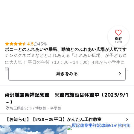
保存
1750
4.5
45件
ポニーとのふれあいや乗馬、動物とのふれあい広場が人気です
テンジクネズミなどとふれあえる「ふれあい広場」が子ども達
に大人気！ 平日の午後（13：30～14：30）4歳から小学生に
限りポニーに乗れる。 「しばふ広場」ではお弁当を食べたり、
続きをみる
のんびり...
所沢航空発祥記念館 ※館内施設は休館中（2025/9/1
～）
埼玉県所沢市 / 博物館・科学館
【お知らせ】【8/20～26平日】かんたん工作教室