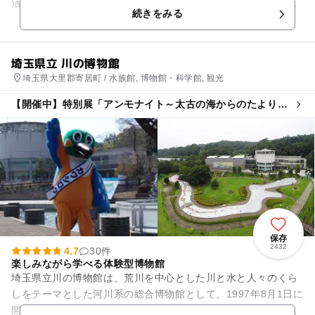
活し、文化を育んできました。特に、日本有数の大河であもる
続きをみる
利根川、荒川から分かれ...
埼玉県立 川の博物館
埼玉県大里郡寄居町 / 水族館, 博物館・科学館, 観光
【開催中】特別展「アンモナイト～太古の海からのたより
～」
保存
2432
4.7
30件
楽しみながら学べる体験型博物館
埼玉県立川の博物館は、荒川を中心とした川と水と人々のくら
しをテーマとした河川系の総合博物館として、1997年8月1日に
開館した参加体験型の博物館です。当館の目的は、「埼玉の母