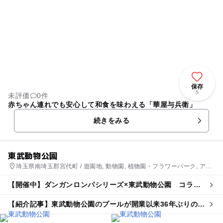
保存
5
未評価
0件
赤ちゃん連れでも安心して和食を味わえる「華屋与兵衛」
続きをみる
東武動物公園
埼玉県南埼玉郡宮代町 / 遊園地, 動物園, 植物園・フラワーパーク, アス
レチック, プール
【開催中】ダンガンロンパシリーズ×東武動物公園 コラボ
イベント
【紹介記事】東武動物公園のプールが開業以来36年ぶりの大
改修 ウォーターチャレンジとのコラボも