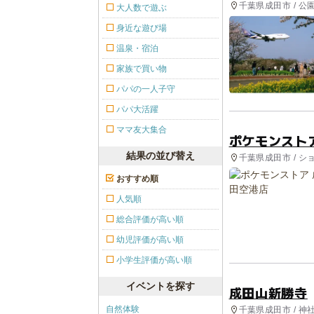
千葉県成田市 / 
大人数で遊ぶ
身近な遊び場
温泉・宿泊
家族で買い物
パパの一人子守
パパ大活躍
ママ友大集合
ポケモンスト
結果の並び替え
千葉県成田市 / シ
おすすめ順
人気順
総合評価が高い順
幼児評価が高い順
小学生評価が高い順
イベントを探す
成田山新勝寺
自然体験
千葉県成田市 / 神