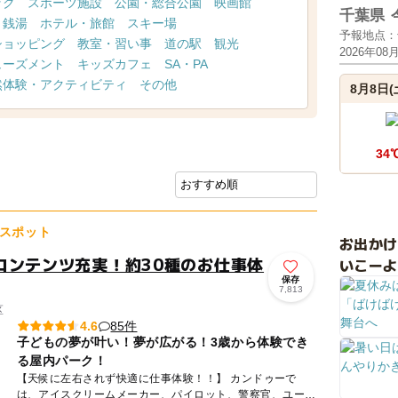
ック
スポーツ施設
公園・総合公園
映画館
千葉県
・銭湯
ホテル・旅館
スキー場
予報地点：
ショッピング
教室・習い事
道の駅
観光
2026年08
ューズメント
キッズカフェ
SA・PA
然体験・アクティビティ
その他
8月8日(
34
スポット
お出か
コンテンツ充実！約30種のお仕事体
いこーよ
保存
7,813
区
85件
4.6
子どもの夢が叶い！夢が広がる！3歳から体験でき
る屋内パーク！
【天候に左右されず快適に仕事体験！！】 カンドゥーで
は、アイスクリームメーカー、パイロット、警察官、ユーチ