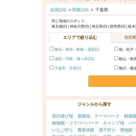
全国(24)
>
関東(24)
>
千葉県
同じ地域のスポット:
東京都(0) | 神奈川県(0) | 埼玉県(0) | 群馬県(0) | 栃木
エリアで絞り込む
市区
舞浜・幕張・船橋・浦安(1)
柏・松戸・
成田・印西・酒々井(22)
館山・南房
千葉市・市原(1)
鴨川・勝浦
ジャンルから探す
室内遊び場
遊園地
テーマパーク
動物
植物園・フラワーパーク
キャンプ場
バ
いちご狩り
農業体験
潮干狩り
博物館