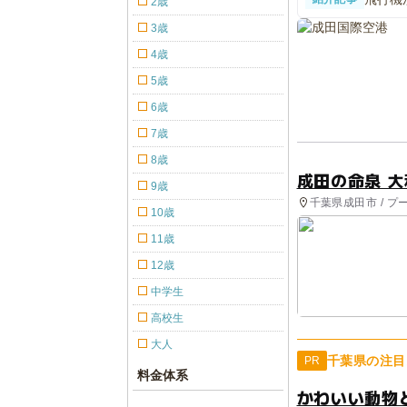
2歳
バスツ
3歳
4歳
5歳
6歳
7歳
8歳
成田の命泉 
9歳
千葉県成田市 / プ
10歳
11歳
12歳
中学生
高校生
大人
千葉県の注目
PR
料金体系
かわいい動物