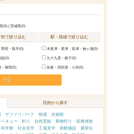
県(0) | 茨城県(0)
町村で絞り込む
駅・路線で絞り込む
野田・取手(0)
木更津・君津・富津・袖ヶ浦(0)
総(0)
九十九里・銚子(0)
・御宿(0)
佐倉・四街道・八街(0)
決定
目的から探す
園
サファリパーク
牧場
水族館
ーベキュー
釣り
自然景観
果物狩り・収穫体験
・科学館
社会見学
工場見学
体験施設
展望台