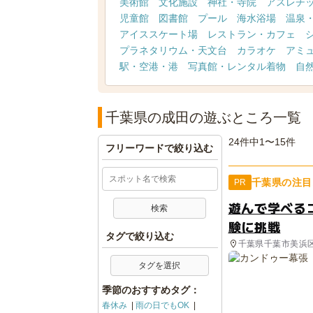
美術館
文化施設
神社・寺院
アスレチ
児童館
図書館
プール
海水浴場
温泉
アイススケート場
レストラン・カフェ
プラネタリウム・天文台
カラオケ
アミ
駅・空港・港
写真館・レンタル着物
自
千葉県の成田の遊ぶところ一覧
24件中1〜15件
フリーワードで絞り込む
千葉県の注目
PR
遊んで学べる
験に挑戦
タグで絞り込む
千葉県千葉市美浜
タグを選択
季節のおすすめタグ：
春休み
雨の日でもOK