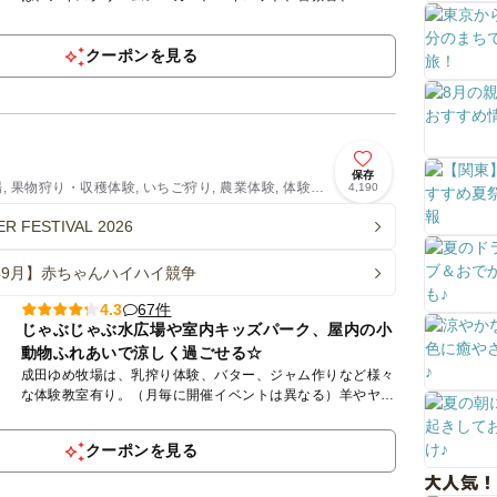
ューバー、モデル、スペースセンタークルー、歯科医など約
30種以上の...
クーポンを見る
保存
場, 果物狩り・収穫体験, いちご狩り, 農業体験, 体験施
4,190
R FESTIVAL 2026
6年9月】赤ちゃんハイハイ競争
67件
4.3
じゃぶじゃぶ水広場や室内キッズパーク、屋内の小
動物ふれあいで涼しく過ごせる☆
成田ゆめ牧場は、乳搾り体験、バター、ジャム作りなど様々
な体験教室有り。（月毎に開催イベントは異なる）羊やヤギ
と触れ合ったり、無料の芝すべりが楽しめたり一日を満喫で
きます。春の...
クーポンを見る
大人気！