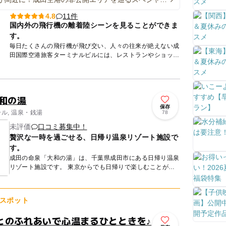
アー夏休みに2日開催
11件
4.8
国内外の飛行機の離着陸シーンを見ることができま
す。
毎日たくさんの飛行機が飛び交い、人々の往来が絶えない成
田国際空港旅客ターミナルビルには、レストランやショップ
も多数入っており、旅行者のみならず近隣からも多くの人が
訪れます。 ...
大和の湯
保存
ール, 温泉・銭湯
78
未評価
口コミ募集中！
贅沢な一時を過ごせる、日帰り温泉リゾート施設で
す。
成田の命泉「大和の湯」は、千葉県成田市にある日帰り温泉
リゾート施設です。 東京からでも日帰りで楽しむことがで
き、温泉やフィットネス施設、屋内プールも完備していま
す。 ...
スポット
とのふれあいで心温まるひとときを♪