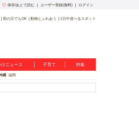
保存/あとで読む
ユーザー登録(無料)
ログイン
雨の日でもOK
動物とふれあう
1日中遊べるスポット
かけニュース
子育て
特集
沖縄
福岡