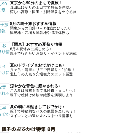
東京から90分のまちで夏旅！
真田氏ゆかりの上田市で観光を満喫♪
涼しい高原・国宝・別所温泉をめぐる旅
8月の親子旅おすすめ情報
関東からの日帰り～1泊旅にぴったり
観光地・穴場＆避暑地や収穫体験も！
【関東】おすすめ夏祭り情報
8月＆夏休みに楽しめる♪
親子で行きたいお祭り・イベントが満載
夏のドライブ＆おでかけにも♪
八ヶ岳・清里エリアで日帰り～1泊旅！
北杜市の人気＆穴場観光スポット厳選
涼やかな音色に癒やされる♪
この夏は浴衣を着て風鈴市・まつりへ！
親子で絵付け体験や絶景を満喫しよう
夏の朝に早起きしておでかけ♪
親子で神秘的なハスの絶景を楽しもう！
スイレンとの違い＆ハスまつり情報も
 親子のおでかけ特集 8月