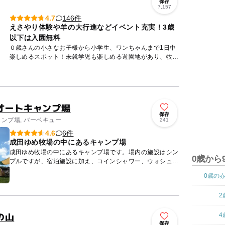
保存
7,157
146件
4.7
えさやり体験や羊の大行進などイベント充実！3歳
以下は入園無料
０歳さんの小さなお子様から小学生、ワンちゃんまで1日中
楽しめるスポット！未就学児も楽しめる遊園地があり、牧場
ならではの乗馬や乳牛の手搾り体験、アヒルの大行進など動
物ふれあいイ...
オートキャンプ場
保存
ャンプ場, バーベキュー
241
6件
4.6
成田ゆめ牧場の中にあるキャンプ場
成田ゆめ牧場の中にあるキャンプ場です。場内の施設はシン
0歳から
プルですが、宿泊施設に加え、コインシャワー、ウォシュレ
ット付きのトイレを完備しています。 初心者でも手ぶらで
0歳の
出かけ...
2
の山
4
保存