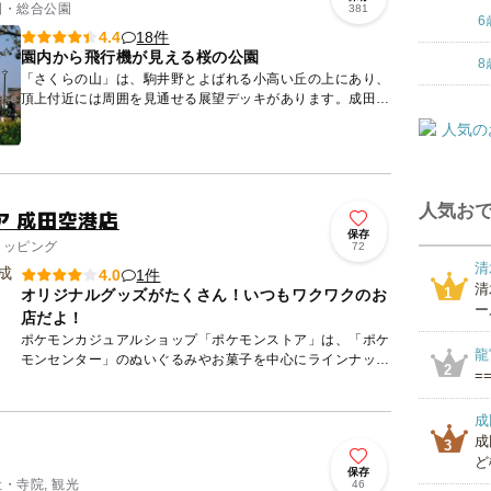
公園・総合公園
381
6
18件
4.4
園内から飛行機が見える桜の公園
8
「さくらの山」は、駒井野とよばれる小高い丘の上にあり、
頂上付近には周囲を見通せる展望デッキがあります。成田空
港北側に位置しているため、園内から飛行機を見ることがで
きます。 ...
人気おで
ア 成田空港店
保存
ョッピング
72
清
1件
4.0
清
1
オリジナルグッズがたくさん！いつもワクワクのお
ー
店だよ！
ポケモンカジュアルショップ「ポケモンストア」は、「ポケ
龍
モンセンター」のぬいぐるみやお菓子を中心にラインナップ
2
==
した、ポケモンの世界観の中で気軽にお買物ができる、ちょ
っと立ち寄る...
成
成
3
ど
保存
社・寺院, 観光
46