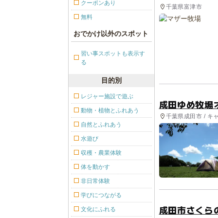
クーポンあり
千葉県富津市
無料
おでかけ以外のスポット
習い事スポットも表示す
る
目的別
レジャー施設で遊ぶ
成田ゆめ牧場
動物・植物とふれあう
千葉県成田市 / キ
自然とふれあう
水遊び
収穫・農業体験
体を動かす
非日常体験
学びにつながる
成田市さくら
文化にふれる