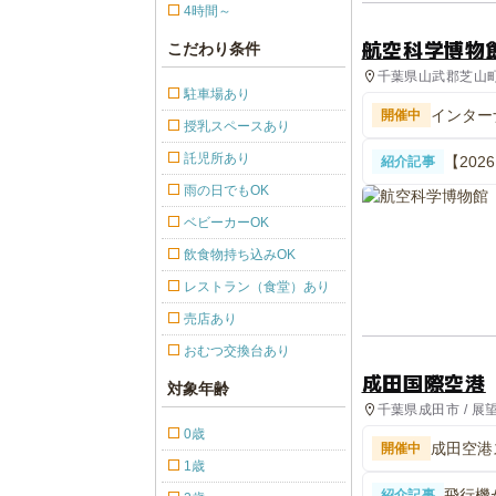
4時間～
航空科学博物
こだわり条件
千葉県山武郡芝山町 
駐車場あり
インター
開催中
授乳スペースあり
託児所あり
【20
紹介記事
13選
雨の日でもOK
ベビーカーOK
飲食物持ち込みOK
レストラン（食堂）あり
売店あり
おむつ交換台あり
成田国際空港
対象年齢
千葉県成田市 / 展
0歳
成田空港
開催中
1歳
飛行機
紹介記事