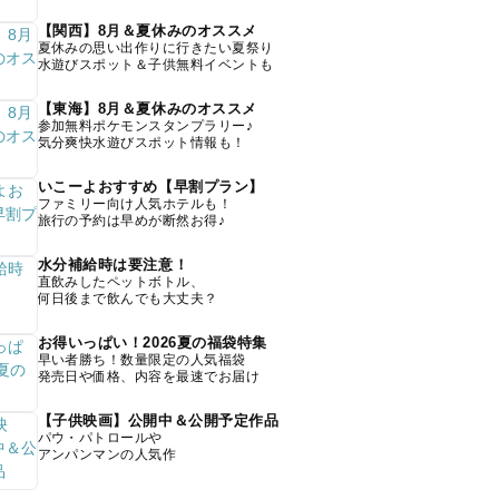
【関西】8月＆夏休みのオススメ
夏休みの思い出作りに行きたい夏祭り
水遊びスポット＆子供無料イベントも
【東海】8月＆夏休みのオススメ
参加無料ポケモンスタンプラリー♪
気分爽快水遊びスポット情報も！
いこーよおすすめ【早割プラン】
ファミリー向け人気ホテルも！
旅行の予約は早めが断然お得♪
水分補給時は要注意！
直飲みしたペットボトル、
何日後まで飲んでも大丈夫？
お得いっぱい！2026夏の福袋特集
早い者勝ち！数量限定の人気福袋
発売日や価格、内容を最速でお届け
【子供映画】公開中＆公開予定作品
パウ・パトロールや
アンパンマンの人気作