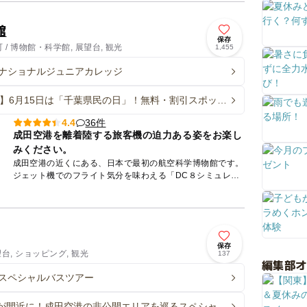
館
保存
/ 博物館・科学館, 展望台, 観光
1,455
ナショナルジュニアカレッジ
26】6月15日は「千葉県民の日」！無料・割引スポット
 県民以外もお得に♪
36件
4.4
成田空港を離着陸する旅客機の迫力ある姿をお楽し
みください。
成田空港の近くにある、日本で最初の航空科学博物館です。
ジェット機でのフライト気分を味わえる「DC８シミュレー
ター（有料・人数限定・要整理券）」など体験できる展示物
のほか、...
保存
望台, ショッピング, 観光
137
編集部
スペシャルバスツアー
が間近に！成田空港の非公開エリアを巡るスペシャル