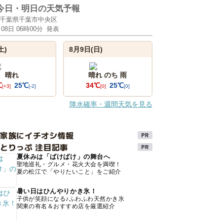
今日・明日の天気予報
千葉県千葉市中央区
月08日 06時00分
発表
土)
8月9日(日)
晴れ
晴れ のち 雨
℃
25℃
34℃
25℃
[+3]
[-2]
[0]
[0]
降水確率・週間天気を見る
け家族にイチオシ情報
とりっぷ 注目記事
夏休みは「ばけばけ」の舞台へ
聖地巡礼・グルメ・花火大会を満喫！
夏の松江で「やりたいこと」をご紹介
暑い日はひんやりかき氷！
子供が笑顔になる♪ふわふわ天然かき氷
関東の有名＆おすすめ店を厳選紹介