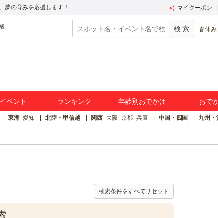
、夢の育みを応援します！
マイクーポン
春休み
イベント
ランキング
年齢別おでかけ
おで
東海
愛知
北陸・甲信越
関西
大阪
京都
兵庫
中国・四国
九州・
検索条件をすべてリセット
索