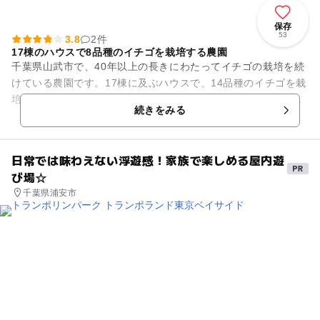
保存
53
3.8
2件
17棟のハウスで8品種のイチゴを栽培する農園
千葉県山武市で、40年以上の長きにわたってイチゴの栽培を続
けている農園です。17棟に及ぶハウスで、14品種のイチゴを栽
培しています。「章姫」、「とちおとめ」、「紅ほっぺ」、
続きをみる
「さちのか」、「ふさの...
日常では味わえない浮遊感！家族で楽しめる屋内遊
び場☆
千葉県浦安市