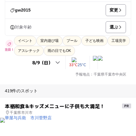
変更
gw2015
選ぶ
対象年齢
イベント
室内遊び場
プール
子ども映画
工場見学
注目！
アスレチック
雨の日でもOK
33°C
25°C
予報地点：千葉県千葉市中央区
419件のスポット
本格和食&キッズメニューに子供も大満足！
千葉県市川市