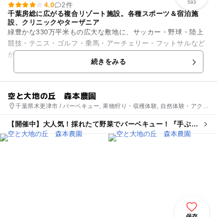
593
4.0
2件
千葉房総に広がる複合リゾート施設。各種スポーツ＆宿泊施
設、クリニックやターザニア
緑豊かな330万平米もの広大な敷地に、サッカー・野球・陸上
競技・テニス・ゴルフ・乗馬・アーチェリー・フットサルなど
ができるスポーツ施設が点在。さらに健康を守るメディカルセ
続きをみる
ンターや、ホテル・研修施...
空と大地の丘 森本農園
千葉県木更津市 / バーベキュー, 果物狩り・収穫体験, 自然体験・アクテ
ィビティ
【開催中】大人気！採れたて野菜でバーベキュー！『手ぶら
でＯ・Ｋ』
保存