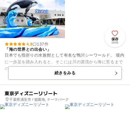
保存
2606
4.8
137件
「海の世界との出会い」
日本でも指折りの水族館として有名な鴨川シーワールド。 場内
に一歩足を踏み入れると、そこには川の源流から海に至るまで
の環境を再現した水槽が。 雄大な太平洋を目の前に「海の世界
続きをみる
との出会い」を...
東京ディズニーリゾート
千葉県浦安市 / 遊園地, テーマパーク