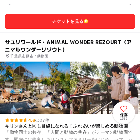
チケットを見る
サユリワールド・ANIMAL WONDER REZOURT（ア
ニマルワンダーリゾウト）
千葉県市原市 / 動物園
保存
1536
4.6
27件
キリンさんと同じ目線になれる！ふれあいが楽しめる動物園
「動物同士の共存」「人間と動物の共存」がテーマの動物園で
す。園内には仲良しキリンさんファミリーをはじめ、ラマ、カ