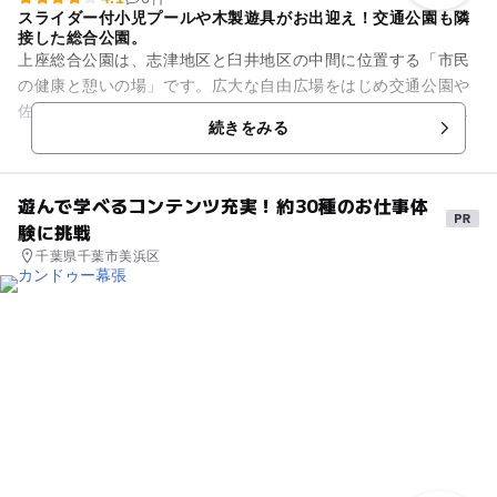
スライダー付小児プールや木製遊具がお出迎え！交通公園も隣
接した総合公園。
上座総合公園は、志津地区と臼井地区の中間に位置する「市民
の健康と憩いの場」です。広大な自由広場をはじめ交通公園や
佐倉市の市章をかたどったシンボル園、木製遊具に石のすべり
続きをみる
台、25mプール、スライダ...
遊んで学べるコンテンツ充実！約30種のお仕事体
験に挑戦
千葉県千葉市美浜区