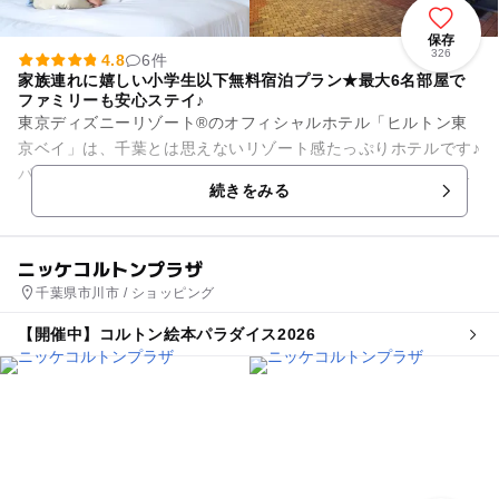
保存
326
4.8
6件
家族連れに嬉しい小学生以下無料宿泊プラン★最大6名部屋で
ファミリーも安心ステイ♪
東京ディズニーリゾート®のオフィシャルホテル「ヒルトン東
京ベイ」は、千葉とは思えないリゾート感たっぷりホテルです♪
パークに隣接しているので、お泊りディズニーでの利用しやす
続きをみる
さは抜群！ ホ...
ニッケコルトンプラザ
千葉県市川市 / ショッピング
【開催中】コルトン絵本パラダイス2026