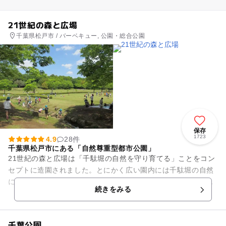
21世紀の森と広場
千葉県松戸市 / バーベキュー, 公園・総合公園
保存
1723
4.9
28件
千葉県松戸市にある「自然尊重型都市公園」
21世紀の森と広場は「千駄堀の自然を守り育てる」ことをコン
セプトに造園されました。とにかく広い園内には千駄堀の自然
についての説明展示や植物や昆虫などの検索用パソコン、図書
続きをみる
コーナー、専門スタッフに...
千葉公園