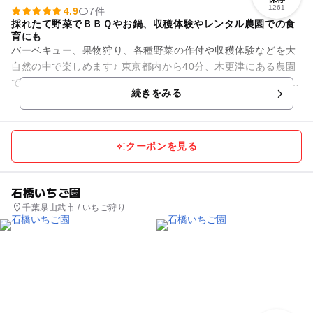
1261
4.9
7件
採れたて野菜でＢＢＱやお鍋、収穫体験やレンタル農園での食
育にも
バーベキュー、果物狩り、各種野菜の作付や収穫体験などを大
自然の中で楽しめます♪ 東京都内から40分、木更津にある農園
です。アウトレットやイオンモール木更津から近く 野菜の収穫
続きをみる
5～１０...
クーポンを見る
石橋いちご園
千葉県山武市 / いちご狩り