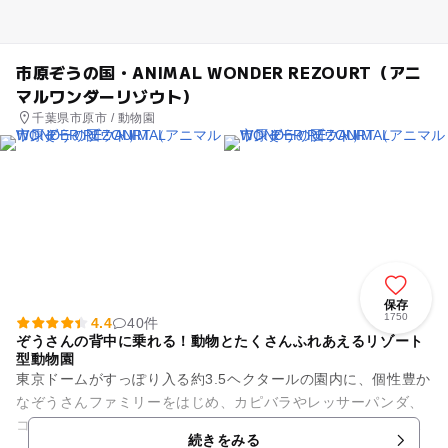
市原ぞうの国・ANIMAL WONDER REZOURT（アニ
マルワンダーリゾウト）
千葉県市原市 / 動物園
保存
1750
4.4
40件
ぞうさんの背中に乗れる！動物とたくさんふれあえるリゾート
型動物園
東京ドームがすっぽり入る約3.5ヘクタールの園内に、個性豊か
なぞうさんファミリーをはじめ、カピバラやレッサーパンダ、
コツメカワウソなど、約70種類400頭羽の動物たちが暮らすリ
続きをみる
ゾート型動物園です...