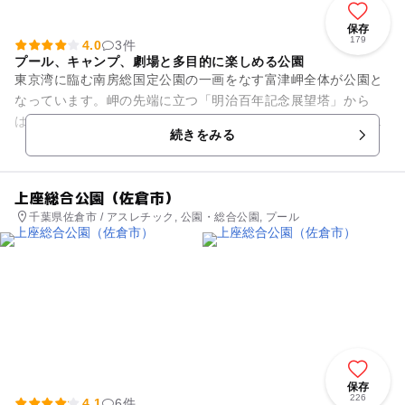
保存
179
4.0
3件
プール、キャンプ、劇場と多目的に楽しめる公園
東京湾に臨む南房総国定公園の一画をなす富津岬全体が公園と
なっています。岬の先端に立つ「明治百年記念展望塔」から
は、東京湾の彼方に三浦半島や富士山を望むことができます。
続きをみる
広大な敷地内には、プール、キ...
上座総合公園（佐倉市）
千葉県佐倉市 / アスレチック, 公園・総合公園, プール
保存
226
4.1
6件