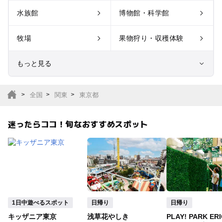
水族館
博物館・科学館
牧場
果物狩り・収穫体験
もっと見る
室内遊び場
遊園地
全国
関東
東京都
テーマパーク
動物園
迷ったらココ！旬なおすすめスポット
サファリパーク
植物園・フラワーパー
ク
キャンプ場
バーベキュー
釣り
自然景観
1日中遊べるスポット
日帰り
日帰り
キッザニア東京
浅草花やしき
PLAY! PARK ERI