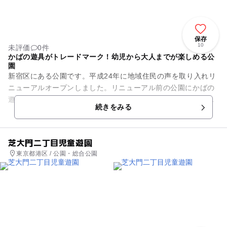
保存
10
未評価
0件
かばの遊具がトレードマーク！幼児から大人までが楽しめる公
園
新宿区にある公園です。平成24年に地域住民の声を取り入れリ
ニューアルオープンしました。リニューアル前の公園にかばの
遊具があったことから地域住民に「かば公園」という愛称で親
続きをみる
しまれており、その愛称が...
芝大門二丁目児童遊園
東京都港区 / 公園・総合公園