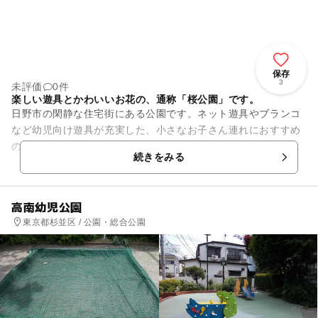
保存
3
未評価
0件
楽しい遊具とかわいいお花の、通称「桜公園」です。
日野市の閑静な住宅街にある公園です。ネット遊具やブランコ
など幼児向け遊具が充実した、小さなお子さん連れにおすすめ
の公園。体をめいっぱい動かして遊べるとあって、子ども達が
続きをみる
喜ぶこと間違いなし！ 園...
高南幼児公園
東京都杉並区 / 公園・総合公園