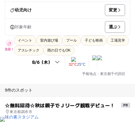
変更
幼児向け
選ぶ
対象年齢
イベント
室内遊び場
プール
子ども映画
工場見学
注目！
アスレチック
雨の日でもOK
32°C
25°C
予報地点：東京都千代田区
9件のスポット
☆無料招待☆秋は親子でＪリーグ観戦デビュー！
東京都調布市