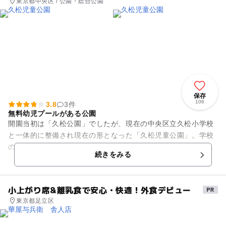
東京都中央区 / 公園・総合公園
保存
106
3.8
3件
無料幼児プールがある公園
開園当初は「久松公園」でしたが、現在の中央区立久松小学校
と一体的に整備され現在の形となった「久松児童公園」。学校
の方は制限があるものの、隣接しているこちらの公園は出入り
続きをみる
自由で誰もが利用できるスポ...
小上がり席&離乳食で安心・快適！外食デビュー
東京都足立区