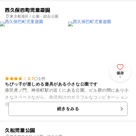
西久保巴町児童遊園
東京都港区 / 公園・総合公園
保存
4
3.7
1件
ちびっ子が楽しめる遊具がある小さな公園です
港区虎ノ門、神谷町駅の近くにある公園。ビル群の間にあり小
さなスペースながら、幼児向けのカラフルなコンビネーション
遊具にすべり台、砂場がくっついており、ちびっこなら楽しめ
続きをみる
そう。 ベンチの設置もい...
久松児童公園