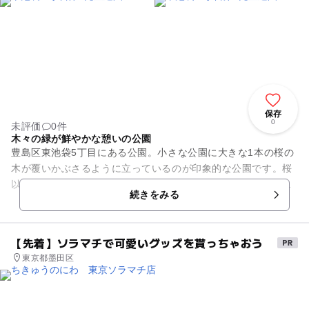
保存
0
未評価
0件
木々の緑が鮮やかな憩いの公園
豊島区東池袋5丁目にある公園。小さな公園に大きな1本の桜の
木が覆いかぶさるように立っているのが印象的な公園です。桜
以外にもさまざまな樹木が茂っており、全体的に緑に囲まれて
続きをみる
います。 ジャング...
【先着】ソラマチで可愛いグッズを貰っちゃおう
東京都墨田区