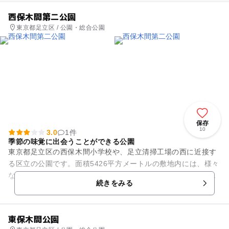
西保木間第二公園
東京都足立区 / 公園・総合公園
保存
10
3.0
1件
季節の味覚に出会うことができる公園
東京都足立区の西保木間小学校や、足立清掃工場の西に近接す
る区立の公園です。面積5426平方メートルの敷地内には、様々
な種類の木々が植栽され、公園全体を自然の緑で包み込んでい
続きをみる
ます。木陰では爽やかな...
東保木間公園