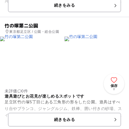
具、さらに下がトンネルになっている大きなアーチ型のすべり
続きをみる
台や、チューブをねじったよう...
竹の塚第二公園
東京都足立区 / 公園・総合公園
保存
0
未評価
0件
遊具遊びとお花見が楽しめるスポットです
足立区竹の塚5丁目にある三角形の形をした公園。遊具はすべ
り台やブランコ、ジャングルジム、鉄棒、囲い付きの砂場、ス
イング遊具があります。敷地内は大きな木々が多く、夏場は木
続きをみる
陰で涼しく遊べそう。 ...