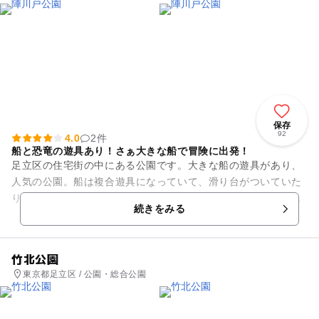
保存
92
4.0
2件
船と恐竜の遊具あり！さぁ大きな船で冒険に出発！
足立区の住宅街の中にある公園です。大きな船の遊具があり、
人気の公園。船は複合遊具になっていて、滑り台がついていた
り、アスレチックのような斜めの板を登る部分があったりと
続きをみる
様々な遊びができます。また、...
竹北公園
東京都足立区 / 公園・総合公園