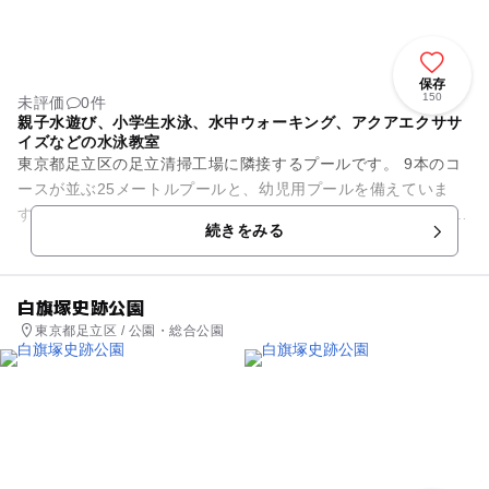
保存
150
未評価
0件
親子水遊び、小学生水泳、水中ウォーキング、アクアエクササ
イズなどの水泳教室
東京都足立区の足立清掃工場に隣接するプールです。 9本のコ
ースが並ぶ25メートルプールと、幼児用プールを備えていま
す。 屋内の温水プールであるため、一年中天候を気にすること
続きをみる
なく快適に、水...
白旗塚史跡公園
東京都足立区 / 公園・総合公園