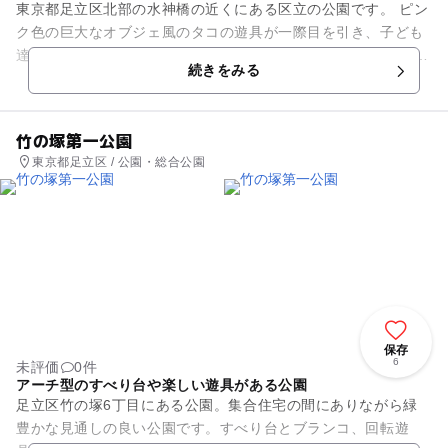
東京都足立区北部の水神橋の近くにある区立の公園です。 ピン
ク色の巨大なオブジェ風のタコの遊具が一際目を引き、子ども
達に大人気なスポットです。 タコの口から四方八方に伸びた足
続きをみる
のレーンを滑り...
竹の塚第一公園
東京都足立区 / 公園・総合公園
保存
6
未評価
0件
アーチ型のすべり台や楽しい遊具がある公園
足立区竹の塚6丁目にある公園。集合住宅の間にありながら緑
豊かな見通しの良い公園です。すべり台とブランコ、回転遊