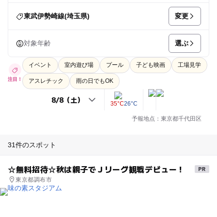
変更
東武伊勢崎線(埼玉県)
選ぶ
対象年齢
イベント
室内遊び場
プール
子ども映画
工場見学
注目！
アスレチック
雨の日でもOK
35°C
26°C
予報地点：東京都千代田区
31件のスポット
☆無料招待☆秋は親子でＪリーグ観戦デビュー！
東京都調布市