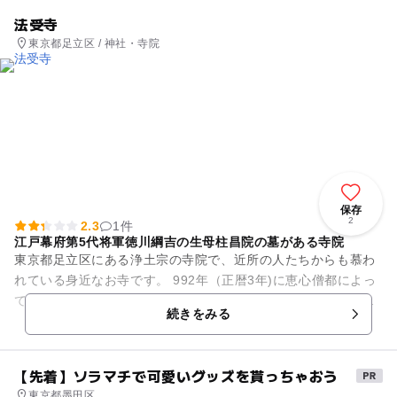
法受寺
東京都足立区 / 神社・寺院
保存
2
2.3
1件
江戸幕府第5代将軍徳川綱吉の生母柱昌院の墓がある寺院
東京都足立区にある浄土宗の寺院で、近所の人たちからも慕わ
れている身近なお寺です。 992年（正暦3年)に恵心僧都によっ
て、豊島郡下尾久の地に天台宗恵心院法受寺とし開創された
続きをみる
後、1264年（文久...
【先着】ソラマチで可愛いグッズを貰っちゃおう
東京都墨田区