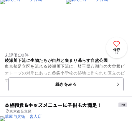
保存
49
未評価
0件
綾瀬川下流に生物たちが自然と集まり暮らす自然公園
東京都足立区を流れる綾瀬川下流に、埼玉県八潮市の大曽根ビ
オトープの対岸にあった桑袋小学校の跡地に作られた区立のビ
オトープ公園です。ビオトーブとは、地球の生物たちが自立し
続きをみる
て生息・育成するた空間を意...
本格和食&キッズメニューに子供も大満足！
東京都足立区