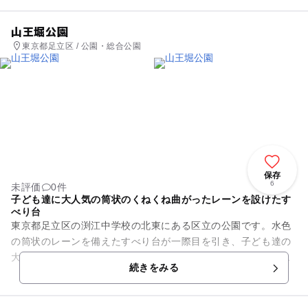
山王堀公園
東京都足立区 / 公園・総合公園
保存
6
未評価
0件
子ども達に大人気の筒状のくねくね曲がったレーンを設けたす
べり台
東京都足立区の渕江中学校の北東にある区立の公園です。水色
の筒状のレーンを備えたすべり台が一際目を引き、子ども達の
大人気となっています。子ども達は褐色の階段をあがってか
続きをみる
ら、くねくね曲がったレーンを...