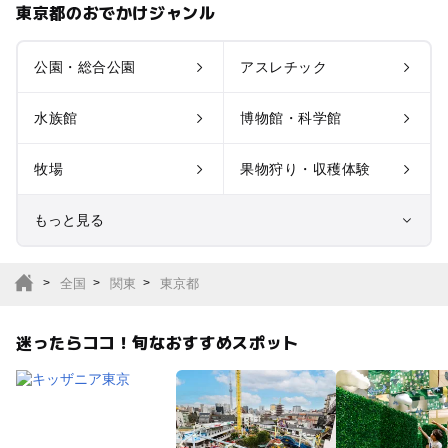
東京都のおでかけジャンル
公園・総合公園
アスレチック
水族館
博物館・科学館
牧場
果物狩り・収穫体験
もっと見る
室内遊び場
遊園地
全国
関東
東京都
テーマパーク
動物園
迷ったらココ！旬なおすすめスポット
サファリパーク
植物園・フラワーパー
ク
キャンプ場
バーベキュー