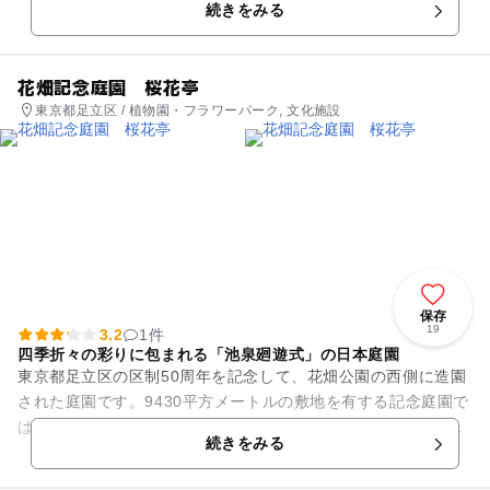
続きをみる
沿うように植えてあり...
花畑記念庭園 桜花亭
東京都足立区 / 植物園・フラワーパーク, 文化施設
保存
19
3.2
1件
四季折々の彩りに包まれる「池泉廻遊式」の日本庭園
東京都足立区の区制50周年を記念して、花畑公園の西側に造園
された庭園です。9430平方メートルの敷地を有する記念庭園で
は、日本文化の伝統に親しむことができます。園の周囲は、石
続きをみる
垣と築地塀に囲まれ、...