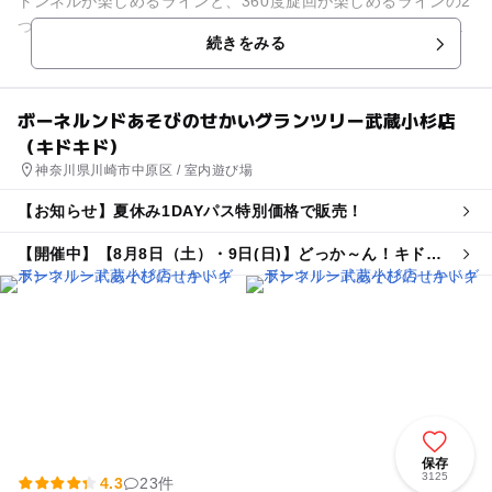
トンネルが楽しめるラインと、360度旋回が楽しめるラインの2
つを備えるウォータースライダーや箱根エリア初の流れるプー
続きをみる
ル「ボザッピィリバ...
ボーネルンドあそびのせかいグランツリー武蔵小杉店
（キドキド）
神奈川県川崎市中原区 / 室内遊び場
【お知らせ】夏休み1DAYパス特別価格で販売！
【開催中】【8月8日（土）・9日(日)】どっか～ん！キドキ
ド花火大会
保存
3125
4.3
23件