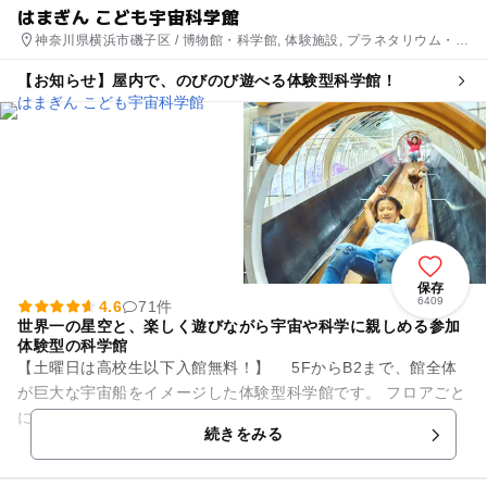
はまぎん こども宇宙科学館
神奈川県横浜市磯子区 / 博物館・科学館, 体験施設, プラネタリウム・天
文台
【お知らせ】屋内で、のびのび遊べる体験型科学館！
保存
6409
4.6
71件
世界一の星空と、楽しく遊びながら宇宙や科学に親しめる参加
体験型の科学館
【土曜日は高校生以下入館無料！】 5FからB2まで、館全体
が巨大な宇宙船をイメージした体験型科学館です。 フロアごと
にテーマの異なる5つの展示室があり、子どもから大人まで、
続きをみる
自分でふれて体感...