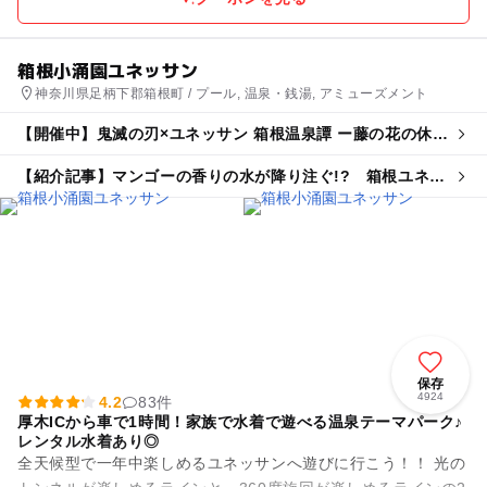
箱根小涌園ユネッサン
神奈川県足柄下郡箱根町 / プール, 温泉・銭湯, アミューズメント
【開催中】鬼滅の刃×ユネッサン 箱根温泉譚 ー藤の花の休息
ー
【紹介記事】マンゴーの香りの水が降り注ぐ!? 箱根ユネッ
サンで沖縄テーマの夏イベント開催
保存
4924
4.2
83件
厚木ICから車で1時間！家族で水着で遊べる温泉テーマパーク♪
レンタル水着あり◎
全天候型で一年中楽しめるユネッサンへ遊びに行こう！！ 光の