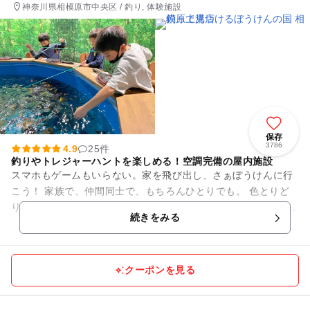
神奈川県相模原市中央区 / 釣り, 体験施設
保存
3786
4.9
25件
釣りやトレジャーハントを楽しめる！空調完備の屋内施設
スマホもゲームもいらない。家を飛び出し、さぁぼうけんに行
こう！ 家族で、仲間同士で、もちろんひとりでも。 色とりど
りの魚、キラキラの宝石、見たことないような化石… 新しいも
続きをみる
のを知るって、と...
クーポンを見る