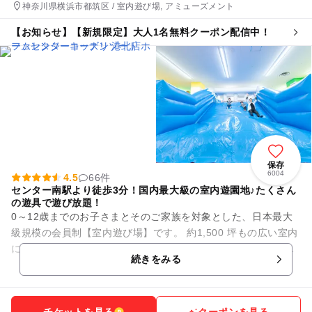
神奈川県横浜市都筑区 / 室内遊び場, アミューズメント
【お知らせ】【新規限定】大人1名無料クーポン配信中！
保存
6004
4.5
66件
センター南駅より徒歩3分！国内最大級の室内遊園地♪たくさん
の遊具で遊び放題！
0～12歳までのお子さまとそのご家族を対象とした、日本最大
級規模の会員制【室内遊び場】です。 約1,500 坪もの広い室内
には、大人も一緒に遊べる滑り台などのふわふわ遊具や、さま
続きをみる
ざまな種類のア...
チケットを見る
クーポンを見る