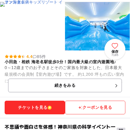
保存
7185
4.4
85件
小田急・相鉄 海老名駅徒歩3分！国内最大級の室内遊園地♪
0～12歳までのお子さまとそのご家族を対象とした、日本最大
級規模の会員制【室内遊び場】です。 約1,200 坪もの広い室内
には、大人も一緒に遊べる滑り台などのふわふわ遊具や、さま
続きをみる
ざまな種類のア...
チケットを見る
クーポンを見る
不思議や面白さを体感！神奈川県の科学イベント一