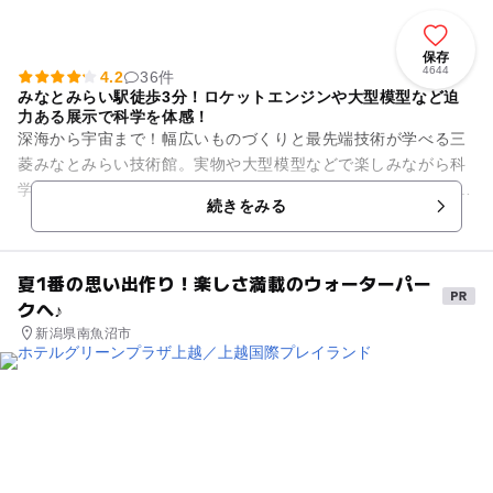
保存
4644
4.2
36件
みなとみらい駅徒歩3分！ロケットエンジンや大型模型など迫
力ある展示で科学を体感！
深海から宇宙まで！幅広いものづくりと最先端技術が学べる三
菱みなとみらい技術館。実物や大型模型などで楽しみながら科
学技術に触れることができます。 ロケットエンジンの実物や深
続きをみる
海調査船の大型模型をは...
夏1番の思い出作り！楽しさ満載のウォーターパー
クへ♪
新潟県南魚沼市