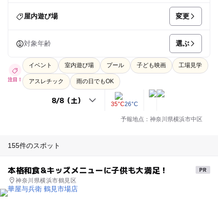
変更
屋内遊び場
選ぶ
対象年齢
イベント
室内遊び場
プール
子ども映画
工場見学
注目！
アスレチック
雨の日でもOK
35°C
26°C
予報地点：神奈川県横浜市中区
155件のスポット
本格和食&キッズメニューに子供も大満足！
神奈川県横浜市鶴見区