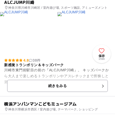
ALCJUMP川崎
神奈川県川崎市川崎区 / 室内遊び場, スポーツ施設, アミューズメント
保存
1596
4.8
38件
新感覚トランポリン＆キッズパーク
川崎市東門前駅目の前の『ALCJUMP川崎』。 キッズパークか
ら大人まで楽しめるトランポリンやアスレチックまで所狭しと
楽しい遊具がいっぱい！ 高さ5mで飛び跳ねる屋外特設トラン
続きをみる
ポリンはスリル...
横浜アンパンマンこどもミュージアム
神奈川県横浜市西区 / 室内遊び場, テーマパーク, ショッピング