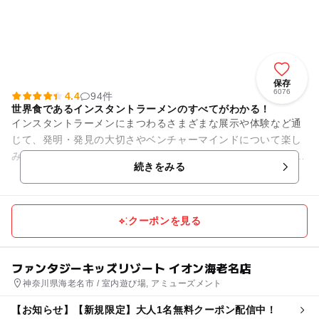
保存
6076
4.4
94件
世界食であるインスタントラーメンのすべてがわかる！
インスタントラーメンにまつわるさまざまな展示や体験など通
じて、発明・発見の大切さやベンチャーマインドについて楽し
みながら学べる体験型食育ミュージアムです。 自分だけのオリ
続きをみる
ジナル「カップヌー...
クーポンを見る
ファンタジーキッズリゾート イオン海老名店
神奈川県海老名市 / 室内遊び場, アミューズメント
【お知らせ】【新規限定】大人1名無料クーポン配信中！