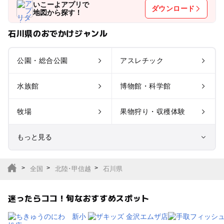
いこーよアプリで
ダウンロード
地図から探す！
石川県のおでかけジャンル
公園・総合公園
アスレチック
水族館
博物館・科学館
牧場
果物狩り・収穫体験
もっと見る
室内遊び場
遊園地
全国
北陸･甲信越
石川県
テーマパーク
動物園
迷ったらココ！旬なおすすめスポット
サファリパーク
植物園・フラワーパー
ク