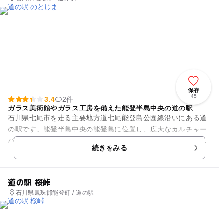
保存
45
3.4
2件
ガラス美術館やガラス工房を備えた能登半島中央の道の駅
石川県七尾市を走る主要地方道七尾能登島公園線沿いにある道
の駅です。能登半島中央の能登島に位置し、広大なカルチャー
パークからは七尾北湾の眺望が広がります。敷地内には、ピカ
続きをみる
ソがデザインした作品が展示...
道の駅 桜峠
石川県鳳珠郡能登町 / 道の駅