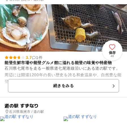
保存
48
3.7
1件
能登生鮮市場や能登グルメ館に溢れる能登の味覚や特産物
石川県七尾市を走る一般県道七尾港線沿いにある道の駅です。
周辺には開湯1200年の長い歴史を誇る和倉温泉や、自然豊な能
登島などの観光スポットが点在します。敷地内に能登生鮮市場
続きをみる
が併設され、旬の海の幸...
道の駅 すずなり
石川県珠洲市 / 道の駅