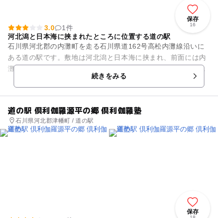
保存
16
3.0
1件
河北潟と日本海に挟まれたところに位置する道の駅
石川県河北郡の内灘町を走る石川県道162号高松内灘線沿いに
ある道の駅です。敷地は河北潟と日本海に挟まれ、前面には内
灘大橋サンセットブリッジや河北潟、背後には日本海が眺めら
続きをみる
れ、彼方には立山、白山連...
道の駅 倶利伽羅源平の郷 倶利伽羅塾
石川県河北郡津幡町 / 道の駅
保存
18