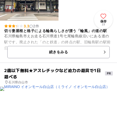
保存
23
3.3
2件
切り妻屋根と格子による輪島らしさが漂う「輪風」の道の駅
石川県輪島市えお走る石川県道1号七尾輪島線沿いにある道の
駅です。廃止された「のと鉄道」の終点の駅、旧輪島駅の駅前
広場を活用して作られました。今でも、線路とホームが保存さ
続きをみる
れています。駅名標には、次...
2歳以下無料★アスレチックなど迫力の遊具で1日
遊べる
石川県白山市