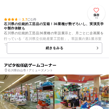
保存
73
3.7
1件
石川県の伝統的工芸品の宝箱！36業種が勢ぞろいし、実演見学
や製作体験も
石川県の伝統的工芸品36業種の常設展示と、月ごとに企画展を
行っている「石川県立伝統産業工芸館」。常設展の第1展示室
では、衣食住に関わる工芸品の展示。第2展示室では、石川県
続きをみる
の風土に深く根ざした、信...
アピタ松任店ゲームコーナー
石川県白山市 / アミューズメント