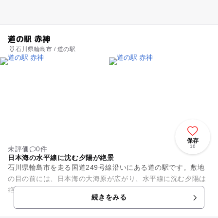
道の駅 赤神
石川県輪島市 / 道の駅
保存
16
未評価
0件
日本海の水平線に沈む夕陽が絶景
石川県輪島市を走る国道249号線沿いにある道の駅です。敷地
の目の前には、日本海の大海原が広がり、水平線に沈む夕陽は
絶景です。施設は小ぢんまりした物産館と休憩所、トイレのみ
続きをみる
ですが、広々とした敷地内...