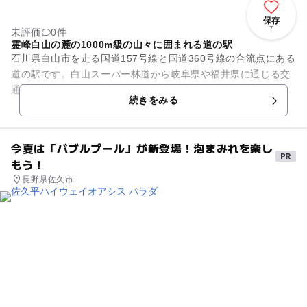
保存
7
未評価
0件
霊峰白山の麓の1000m級の山々に囲まれる道の駅
石川県白山市を走る国道157号線と国道360号線の合流点にある
道の駅です。白山スーパー林道から岐阜県や福井県に通じる交
通の要所となっています。霊峰白山の麓に、1000m級の山々に
続きをみる
囲まれた大自然の...
今夏は「バブルプール」が新登場！泡まみれを楽し
もう！
長野県佐久市