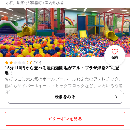
石川県河北郡津幡町 / 室内遊び場
保存
173
2.0
1件
15分110円から遊べる屋内遊園地がアル・プラザ津幡2Fに登
場！
ちびっこに大人気のボールプール・ふわふわのアスレチック、
他にもサイバーホイール・ビックブロックなど、いろいろな遊
具が遊びたい放題！ 屋内なので、雨や雪が降っても、寒くても
続きをみる
暑くても、ちびっ子達は...
クーポンを見る