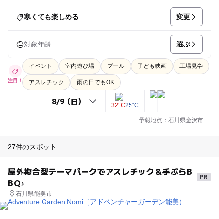
変更
寒くても楽しめる
選ぶ
対象年齢
イベント
室内遊び場
プール
子ども映画
工場見学
注目！
アスレチック
雨の日でもOK
32°C
25°C
予報地点：石川県金沢市
27件のスポット
屋外複合型テーマパークでアスレチック＆手ぶらB
BQ♪
石川県能美市