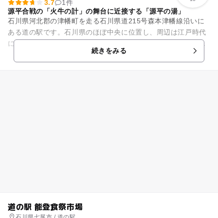
3.7
1件
源平合戦の「火牛の計」の舞台に近接する「源平の湯」
石川県河北郡の津幡町を走る石川県道215号森本津幡線沿いに
ある道の駅です。石川県のほぼ中央に位置し、周辺は江戸時代
には北国街道の宿場町として栄えました。また平安時代の源平
続きをみる
の合戦では「火牛の計」の...
道の駅 能登食祭市場
石川県七尾市 / 道の駅