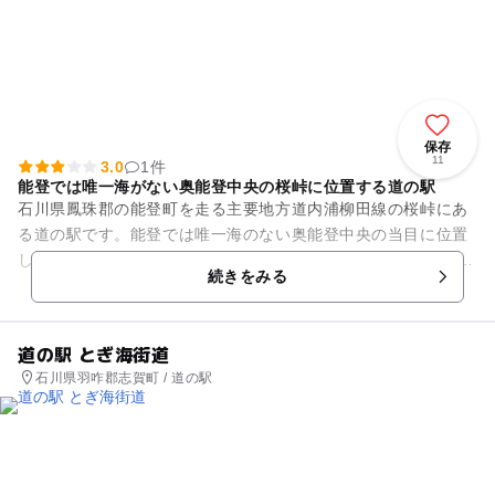
保存
11
3.0
1件
能登では唯一海がない奥能登中央の桜峠に位置する道の駅
石川県鳳珠郡の能登町を走る主要地方道内浦柳田線の桜峠にあ
る道の駅です。能登では唯一海のない奥能登中央の当目に位置
します。 敷地内には、池、滝、せせらぎ、木製デッキ、特大獅
続きをみる
子おどしを備えた日本庭...
道の駅 とぎ海街道
石川県羽咋郡志賀町 / 道の駅