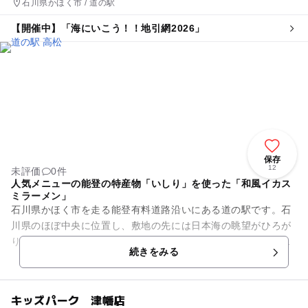
石川県かほく市 / 道の駅
【開催中】「海にいこう！！地引網2026」
保存
12
未評価
0件
人気メニューの能登の特産物「いしり」を使った「和風イカス
ミラーメン」
石川県かほく市を走る能登有料道路沿いにある道の駅です。石
川県のほぼ中央に位置し、敷地の先には日本海の眺望がひろが
ります。敷地の中に和風の外観をもつレストハウスから、水平
続きをみる
線に沈んでいく夕陽を望むこ...
キッズパーク 津幡店