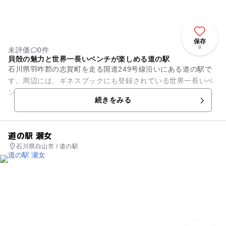
保存
9
未評価
0件
貝殻の魅力と世界一長いベンチが楽しめる道の駅
石川県羽咋郡の志賀町を走る国道249号線沿いにある道の駅で
す。周辺には、ギネスブックにも登録されている世界一長いベ
ンチや、さくら貝が拾えることでも有名な増穂浦があります。
続きをみる
「さくら貝資料館」では、...
道の駅 瀬女
石川県白山市 / 道の駅