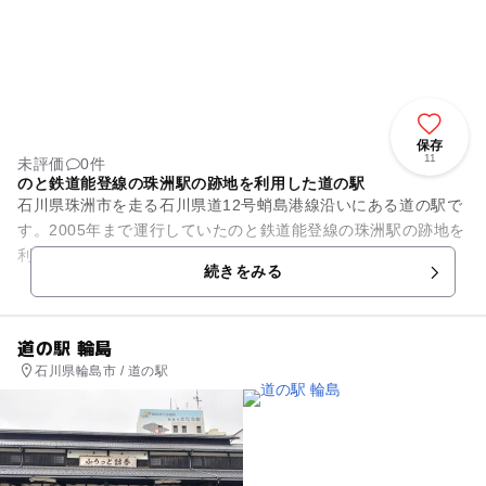
保存
11
未評価
0件
のと鉄道能登線の珠洲駅の跡地を利用した道の駅
石川県珠洲市を走る石川県道12号蛸島港線沿いにある道の駅で
す。2005年まで運行していたのと鉄道能登線の珠洲駅の跡地を
利用して、2010年4月にオープンしました。周辺には、鉢ヶ崎
続きをみる
海水浴場、見附島...
道の駅 輪島
石川県輪島市 / 道の駅