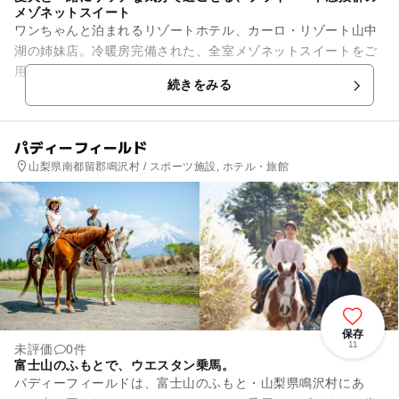
メゾネットスイート
ワンちゃんと泊まれるリゾートホテル、カーロ・リゾート山中
湖の姉妹店。冷暖房完備された、全室メゾネットスイートをご
用意。部屋数は4つとプライベート感もバッチリ。木づかいた
続きをみる
っぷりのお部屋とコンセプト...
パディーフィールド
山梨県南都留郡鳴沢村 / スポーツ施設, ホテル・旅館
保存
11
未評価
0件
富士山のふもとで、ウエスタン乗馬。
パディーフィールドは、富士山のふもと・山梨県鳴沢村にあ