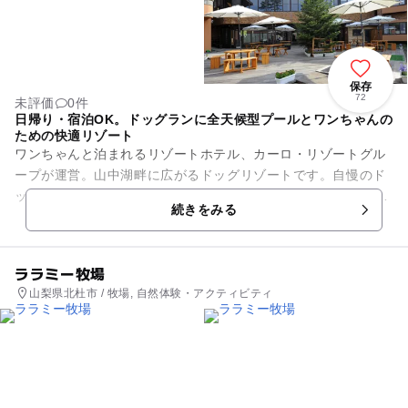
保存
72
未評価
0件
日帰り・宿泊OK。ドッグランに全天候型プールとワンちゃんの
ための快適リゾート
ワンちゃんと泊まれるリゾートホテル、カーロ・リゾートグル
ープが運営。山中湖畔に広がるドッグリゾートです。自慢のド
ッグランは、大小・屋内外あわせて10ヶ所設置。特に美しい富
続きをみる
士山を背景にみずみずしい...
ララミー牧場
山梨県北杜市 / 牧場, 自然体験・アクティビティ