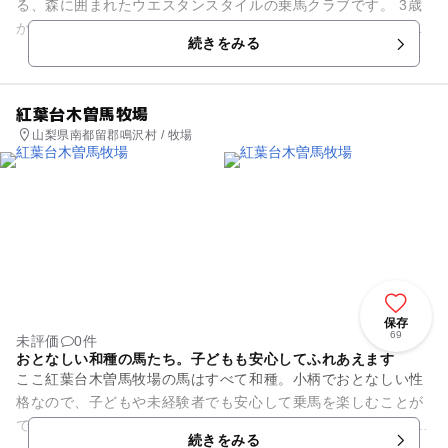
る、森に囲まれたウエスタンスタイルの乗馬クラブです。 3歳
から体験できる「引馬」や、初めてでも楽しめる「体験乗馬」
続きをみる
など、親子で安心して楽し...
紅葉台木曽馬牧場
山梨県南都留郡鳴沢村 / 牧場
保存
69
未評価
0件
おとなしい和種の馬たち。子どもも安心してふれあえます
ここ紅葉台木曽馬牧場の馬はすべて和種。小柄でおとなしい性
格なので、子どもや未経験者でも安心して乗馬を楽しむことが
できます。 最初はスタッフの方がリードを引いてくれて、「止
続きをみる
まれ」「曲がれ」などの...