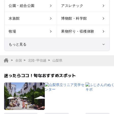
公園・総合公園
アスレチック
水族館
博物館・科学館
牧場
果物狩り・収穫体験
もっと見る
室内遊び場
遊園地
全国
北陸･甲信越
山梨県
テーマパーク
動物園
迷ったらココ！旬なおすすめスポット
サファリパーク
植物園・フラワーパー
ク
キャンプ場
バーベキュー
釣り
自然景観