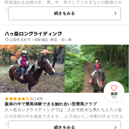
性味溢れる自然の中、馬、牛、羊そしてうさぎなどの動物との
ふれあいが楽しめます。定番の乳搾りや乗馬はもちろんちょっ
続きをみる
と珍しい「子羊のミルクあげ...
八ヶ岳ロングライディング
山梨県北杜市 / 体験施設, 教室・習い事
保存
356
5.0
4件
森林の中で乗馬体験できる触れ合い型乗馬クラブ
八ヶ岳ロングライディングでは、人が大好きな馬たちと八ヶ岳
の大自然の中を散策できます。 お子様からご年配の方まで大人
しい馬たちに乗って自然の中を散策してみませんか？ 豊富な体
続きをみる