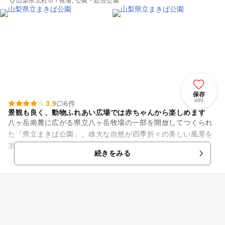
山梨県北杜市 / 牧場, 公園・総合公園
保存
460
3.9
6件
景観も良く、動物ふれあい広場では赤ちゃんから楽しめます
八ヶ岳南麓に広がる県立八ヶ岳牧場の一部を開放してつくられ
た「県立まきば公園」。雄大な自然が四季折々の美しい風景を
楽しませてくれます。ヤギや羊、ポニーとも自由に触れあえ、
続きをみる
大自然の中でのびのびと過ご...