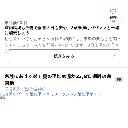
保存
82
未評価
0件
室内馬場も完備で雨雪の日も安心。3歳未満はパパママと一緒
に騎乗しよう
初心者や小さなお子さん連れの家族にも、乗馬の楽しさを知っ
てもらえるよう色々な配慮がされています。3歳未満のお子さ
ん連れなら、パパやママと一緒に親子で騎乗して引き馬乗馬体
続きをみる
験ができます。天候を気にせ...
家族におすすめ！夏の平均気温が22,8℃ 湖畔の遊
園地
長野県北佐久郡立科町