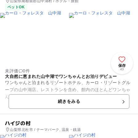
山梨県南都留郡山中湖村 / ホテル・旅館
ペットOK
保存
43
未評価
0件
大自然に恵まれた山中湖でワンちゃんとお泊りデビュー
ワンちゃんと泊まれるリゾートホテル、カーロ・リゾートグル
ープの山中湖店。レストランを含め、館内のほとんどワンちゃ
んの入館が可能で、あらゆる場所にドッグフックが用意されて
続きをみる
います。夕食は、イタリアン...
ハイジの村
山梨県北杜市 / テーマパーク, 温泉・銭湯