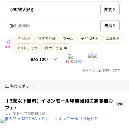
変更
動物大好き
選ぶ
対象年齢
イベント
室内遊び場
プール
子ども映画
工場見学
注目！
アスレチック
雨の日でもOK
36°C
23°C
予報地点：山梨県甲府市
11件のスポット
【3歳以下無料】イオンモール甲府昭和にある猫カ
フェ♪
山梨県中巨摩郡昭和町