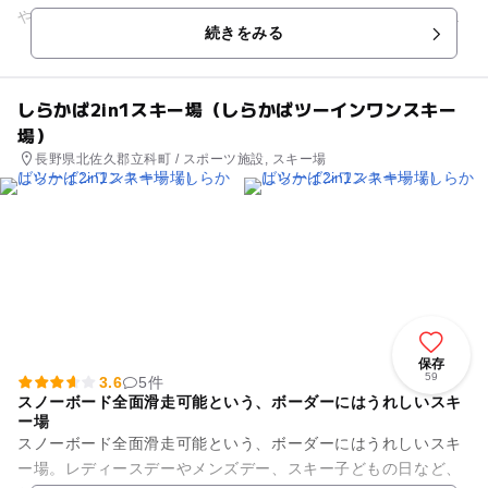
やレンゲツツジが咲き誇ります。園内は湖畔から散策路が整備
続きをみる
されているので、歩きなが...
しらかば2in1スキー場（しらかばツーインワンスキー
場）
長野県北佐久郡立科町 / スポーツ施設, スキー場
保存
59
3.6
5件
スノーボード全面滑走可能という、ボーダーにはうれしいスキ
ー場
スノーボード全面滑走可能という、ボーダーにはうれしいスキ
ー場。レディースデーやメンズデー、スキー子どもの日など、