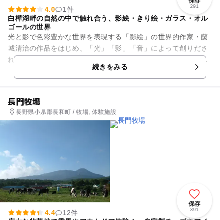
保存
291
4.0
1件
白樺湖畔の自然の中で触れ合う、影絵・きり絵・ガラス・オル
ゴールの世界
光と影で色彩豊かな世界を表現する「影絵」の世界的作家・藤
城清治の作品をはじめ、「光」「影」「音」によって創りださ
れた幻想的な世界が広がるメルヘンいっぱいの美術館です。展
続きをみる
示室の壁全面を埋め尽くす全...
長門牧場
長野県小県郡長和町 / 牧場, 体験施設
保存
391
4.4
12件