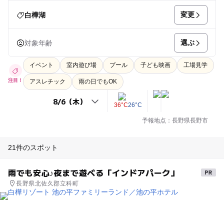
変更
白樺湖
選ぶ
対象年齢
イベント
室内遊び場
プール
子ども映画
工場見学
注目！
アスレチック
雨の日でもOK
36°C
26°C
予報地点：長野県長野市
21件のスポット
雨でも安心♪夜まで遊べる「インドアパーク」
長野県北佐久郡立科町