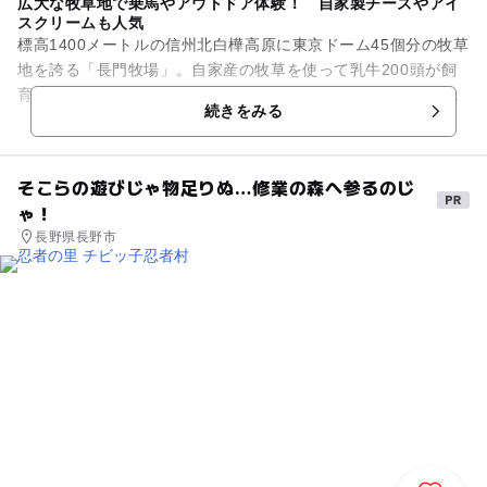
広大な牧草地で乗馬やアウトドア体験！ 自家製チーズやアイ
スクリームも人気
標高1400メートルの信州北白樺高原に東京ドーム45個分の牧草
地を誇る「長門牧場」。自家産の牧草を使って乳牛200頭が飼
育されています。その乳牛たちの新鮮な生乳を使ったチーズ、
続きをみる
ヨーグルト、ソフト...
そこらの遊びじゃ物足りぬ…修業の森へ参るのじ
ゃ！
長野県長野市