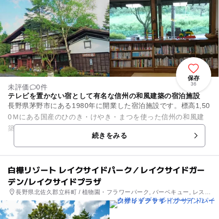
保存
36
未評価
0件
テレビを置かない宿として有名な信州の和風建築の宿泊施設
長野県茅野市にある1980年に開業した宿泊施設です。標高1,50
0Ｍにある国産のひのき・けやき・まつを使った信州の和風建
築の宿です。和室が5部屋・洋室が3部屋の合計8部屋の小さな
続きをみる
宿です。食べ飽き...
白樺リゾート レイクサイドパーク／レイクサイドガー
デン/レイクサイドプラザ
長野県北佐久郡立科町 / 植物園・フラワーパーク, バーベキュー, レスト
ラン・カフェ, 観光