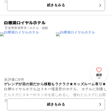
お得なリフト券も充実しており、初心者から上級者まで誰もが
続きをみる
楽しめるコース展開で、毎年...
白樺湖ロイヤルホテル
長野県茅野市 / ホテル・旅館
保存
18
未評価
0件
ゲレンデが目の前だから移動もラクラク★キッズルーム有り★
白樺ロイヤルホテルはスキー場直営のホテル。 ホテルに到着し
たらスグにスキーやスノボを楽しめるし、疲れたらスグにお部
屋に戻れるので、ファミリーにとても便利です。 ホテル1階に
続きをみる
はキッズルームもあ...