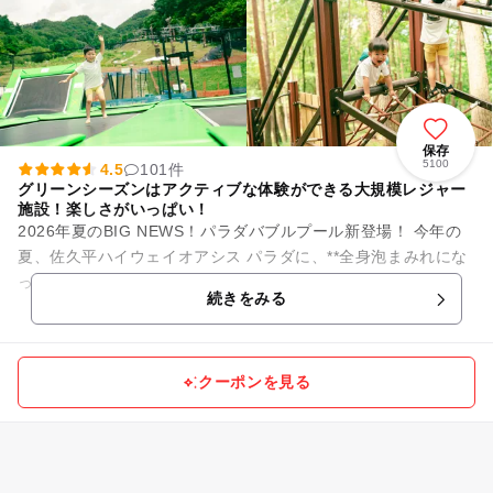
保存
5100
4.5
101件
グリーンシーズンはアクティブな体験ができる大規模レジャー
施設！楽しさがいっぱい！
2026年夏のBIG NEWS！パラダバブルプール新登場！ 今年の
夏、佐久平ハイウェイオアシス パラダに、**全身泡まみれにな
って遊べる「パラダバブルプール」**が新登場！ ふわふわ...
続きをみる
クーポンを見る