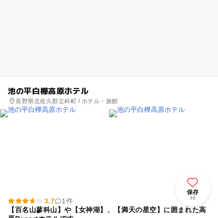
池の平白樺高原ホテル
長野県北佐久郡立科町 / ホテル・旅館
保存
46
3.7
1件
【百名山蓼科山】や【女神湖】、【満天の星空】に囲まれた高