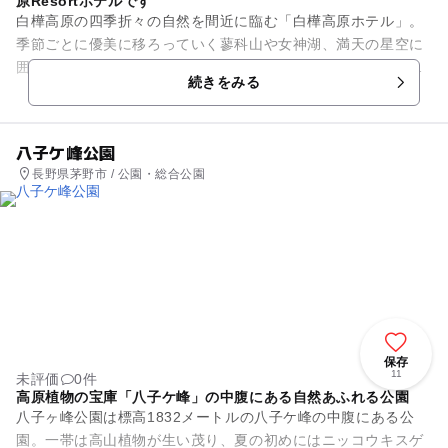
原Resortホテルです
白樺高原の四季折々の自然を間近に臨む「白樺高原ホテル」。
季節ごとに優美に移ろっていく蓼科山や女神湖、満天の星空に
囲まれる夜空、そして白樺湖の清々しい空気が感じられる大自
続きをみる
然の中のリゾートで...
八子ケ峰公園
長野県茅野市 / 公園・総合公園
保存
11
未評価
0件
高原植物の宝庫「八子ケ峰」の中腹にある自然あふれる公園
八子ヶ峰公園は標高1832メートルの八子ケ峰の中腹にある公
園。一帯は高山植物が生い茂り、夏の初めにはニッコウキスゲ