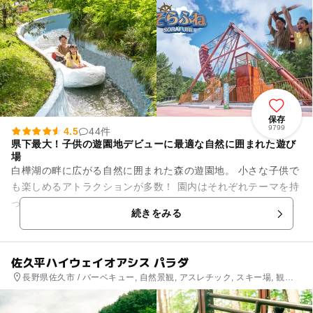
保存
9799
4.5
44件
県下最大！子供の遊園地デビューに最適な自然に囲まれた遊び
場
白樺湖の畔に広がる自然に囲まれた森の遊園地。 小さな子供で
も楽しめるアトラクションが多数！ 園内はそれぞれテーマを持
った以下のエリアに分かれており、白樺湖畔の自然を感じなが
続きをみる
ら一日中遊ぶことが...
佐久平ハイウェイオアシス パラダ
長野県佐久市 / バーベキュー, 自然景観, アスレチック, スキー場, 観光,
自然体験・アクティビティ