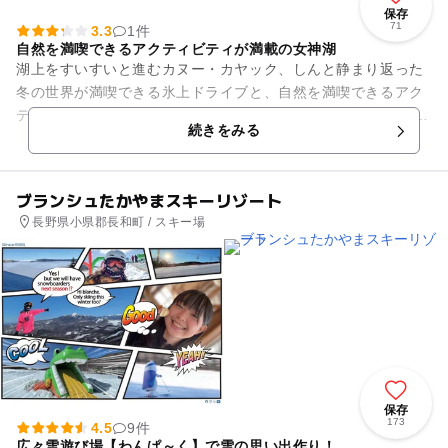
保存
71
3.3
1件
自然を満喫できるアクティビティが満載の女神湖
湖上をすいすいと進むカヌー・カヤック、しんと静まり返った
冬の世界が満喫できる氷上ドライブと、自然を満喫できるアク
ティビティが満載の女神湖センター。 りんごソフトクリームが
続きをみる
大人気です。女神湖...
ブランシュたかやまスキーリゾート
長野県小県郡長和町 / スキー場
保存
173
4.5
9件
広々雪遊び場【わんぱ～く】で雪の思い出作り！