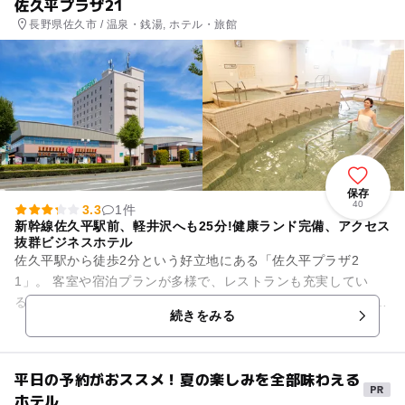
佐久平プラザ21
長野県佐久市 / 温泉・銭湯, ホテル・旅館
保存
40
3.3
1件
新幹線佐久平駅前、軽井沢へも25分!健康ランド完備、アクセス
抜群ビジネスホテル
佐久平駅から徒歩2分という好立地にある「佐久平プラザ2
1」。 客室や宿泊プランが多様で、レストランも充実してい
る、お子様連れにもやさしいホテルです。 併設の健康ランドに
続きをみる
は7種類のお風呂と...
平日の予約がおススメ！夏の楽しみを全部味わえる
ホテル