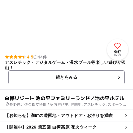
保存
9799
4.5
44件
アスレチック・デジタルゲーム・温水プール等楽しい遊びが沢
山！
続きをみる
白樺リゾート 池の平ファミリーランド／池の平ホテル
長野県北佐久郡立科町 / 室内遊び場, 遊園地, アスレチック, スポーツ施
設, ホテル・旅館, スキー場
【お知らせ】湖畔の遊園地・アウトドア・お泊りを満喫
【開催中】2026 第五回 白樺高原 花火ウィーク