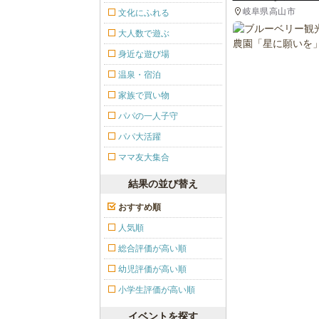
岐阜県高山市
文化にふれる
大人数で遊ぶ
身近な遊び場
温泉・宿泊
家族で買い物
パパの一人子守
パパ大活躍
ママ友大集合
結果の並び替え
おすすめ順
人気順
総合評価が高い順
幼児評価が高い順
小学生評価が高い順
イベントを探す