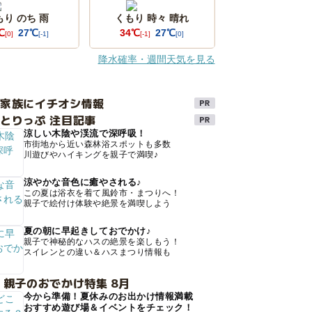
もり のち 雨
くもり 時々 晴れ
℃
27℃
34℃
27℃
[0]
[-1]
[-1]
[0]
降水確率・週間天気を見る
け家族にイチオシ情報
とりっぷ 注目記事
涼しい木陰や渓流で深呼吸！
市街地から近い森林浴スポットも多数
川遊びやハイキングを親子で満喫♪
涼やかな音色に癒やされる♪
この夏は浴衣を着て風鈴市・まつりへ！
親子で絵付け体験や絶景を満喫しよう
夏の朝に早起きしておでかけ♪
親子で神秘的なハスの絶景を楽しもう！
スイレンとの違い＆ハスまつり情報も
 親子のおでかけ特集 8月
今から準備！夏休みのお出かけ情報満載
おすすめ遊び場＆イベントをチェック！