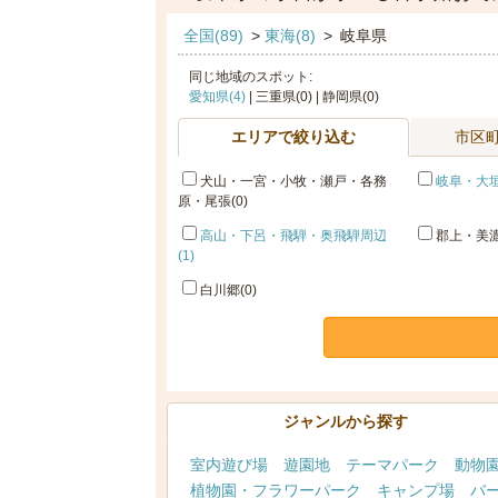
全国(89)
>
東海(8)
>
岐阜県
同じ地域のスポット:
愛知県(4)
| 三重県(0) | 静岡県(0)
エリアで絞り込む
市区
犬山・一宮・小牧・瀬戸・各務
岐阜・大垣
原・尾張(0)
高山・下呂・飛騨・奥飛騨周辺
郡上・美濃
(1)
白川郷(0)
ジャンルから探す
室内遊び場
遊園地
テーマパーク
動物
植物園・フラワーパーク
キャンプ場
バ