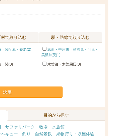
町村で絞り込む
駅・路線で絞り込む
・関ケ原・養老(2)
恵那・中津川・多治見・可児・
美濃加茂(1)
・関(0)
木曽路・木曽周辺(0)
決定
目的から探す
園
サファリパーク
牧場
水族館
ーベキュー
釣り
自然景観
果物狩り・収穫体験