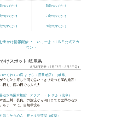
歳のおでかけ
5歳のおでかけ
歳のおでかけ
7歳のおでかけ
歳のおでかけ
9歳のおでかけ
かけスポット 岐阜県
8月3日更新（7月27日～8月2日分）
のわくわくの庭 よぞら（旧養老店）（岐阜）
が立ち並ぶ癒し空間で思いっきり遊べる屋内施設！
い日も、雨の日でも大丈夫...
界淡水魚園水族館 アクア・トト ぎふ（岐阜）
木曽三川・長良川の源流から河口までと世界の淡水
」をテーマに、自然環境を...
祖流しそうめん 釜ヶ滝滝茶屋（岐阜）