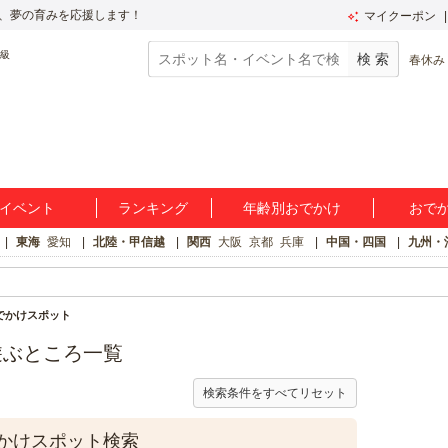
、夢の育みを応援します！
マイクーポン
春休み
イベント
ランキング
年齢別おでかけ
おで
東海
愛知
北陸・甲信越
関西
大阪
京都
兵庫
中国・四国
九州・
でかけスポット
遊ぶところ一覧
検索条件をすべてリセット
かけスポット検索