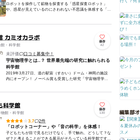
ロボットを操作して鉱物を探査する「惑星探査ロボット」
や、惑星が見えているのにさわれない不思議を体感する「見
えてもつかめない」など、体験型展示を楽しみましょう。気
象に関する展示...
館 カミオカラボ
保存
博物館・科学館
42
未評価
口コミ募集中！
宇宙物理学とは..？ 世界最先端の研究に触れられる
科学館
2019年3月27日、道の駅宙（すかい）ドーム・神岡の施設
内にオープン！ ノーベル賞も受賞した研究「宇宙物理学」
について、学び体験することができる科学館です。神岡町に
研究施設...
も科学館
保存
編集部
 博物館・科学館
130
2件
3.7
「ロボットコーナー」や「音の科学」を体感！
子どもたちが目で見るだけでなく、手で触れ、どうして？な
ぜ？と考えることができる展示がそろっている科学館です。