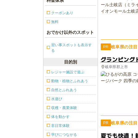
料金体系
クーポンあり
無料
おでかけ以外のスポット
習い事スポットも表示す
岐阜県の注目
PR
る
グランピング
目的別
岐阜県郡上市
レジャー施設で遊ぶ
動物・植物とふれあう
自然とふれあう
水遊び
収穫・農業体験
体を動かす
岐阜県の注目
PR
非日常体験
夏でも快適！
学びにつながる