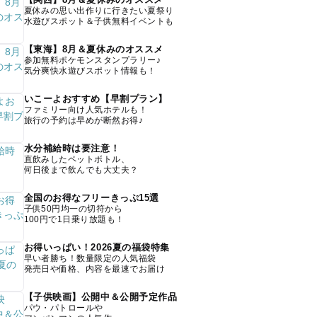
夏休みの思い出作りに行きたい夏祭り
水遊びスポット＆子供無料イベントも
【東海】8月＆夏休みのオススメ
参加無料ポケモンスタンプラリー♪
気分爽快水遊びスポット情報も！
いこーよおすすめ【早割プラン】
ファミリー向け人気ホテルも！
旅行の予約は早めが断然お得♪
水分補給時は要注意！
直飲みしたペットボトル、
何日後まで飲んでも大丈夫？
全国のお得なフリーきっぷ15選
子供50円均一の切符から
100円で1日乗り放題も！
お得いっぱい！2026夏の福袋特集
早い者勝ち！数量限定の人気福袋
発売日や価格、内容を最速でお届け
【子供映画】公開中＆公開予定作品
パウ・パトロールや