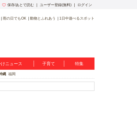
保存/あとで読む
ユーザー登録(無料)
ログイン
雨の日でもOK
動物とふれあう
1日中遊べるスポット
かけニュース
子育て
特集
沖縄
福岡