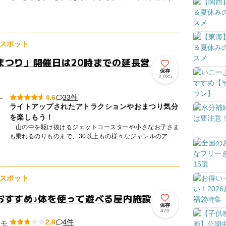
自分で操作できる「ロボットコーナー」や、不思議な音の世
界をまるごと...
スポット
まつり」開催日は20時までの延長営
保存
2,935
33件
4.6
ライトアップされたアトラクションやおまつり気分
を楽しもう！
山の中を駆け抜けるジェットコースターや小さなお子さま
も乗れるのりものまで、30以上もの様々なジャンルのアト
ラクションが揃う「日本モンキーパーク」は、季節ごとのイ
ベントも開催...
スポット
おすすめ♪体を使って遊べる屋内施設
保存
470
4件
2.8