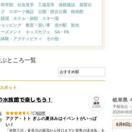
・科学館
社会見学
工場見学
体験施設
展望台
ック
スポーツ施設
公園・総合公園
映画館
・銭湯
ホテル・旅館
スキー場
ショッピング
教室・習い事
道の駅
観光
ューズメント
キッズカフェ
SA・PA
然体験・アクティビティ
その他
遊ぶところ一覧
スポット
の水族館で楽しもう！
岐阜県
保存
予報地点：
2,606
2026年08
60件
4.7
アクア・トト ぎふの夏休みはイベントがいっぱ
8月8日(
い！
「木曽三川・長良川の源流から河口までと世界の淡水魚」を