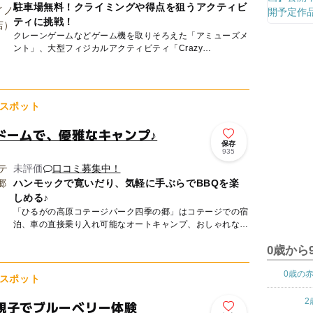
駐車場無料！クライミングや得点を狙うアクティビ
ティに挑戦！
クレーンゲームなどゲーム機を取りそろえた「アミューズメ
ント」、大型フィジカルアクティビティ「Crazy
BANeT」、ラインナップ豊富な総合キャラクターグッズ専
門店「キャラカ...
スポット
ドームで、優雅なキャンプ♪
保存
935
未評価
口コミ募集中！
ハンモックで寛いだり、気軽に手ぶらでBBQを楽
しめる♪
「ひるがの高原コテージパーク四季の郷」はコテージでの宿
泊、車の直接乗り入れ可能なオートキャンプ、おしゃれなワ
ンランク上のキャンプが楽しめるグランピング、屋根付き日
0歳から
帰りバーベキ...
0歳の
スポット
2
親子でブルーベリー体験