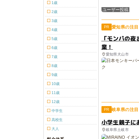
1歳
ユーザー投稿
2歳
3歳
愛知県の注目
PR
4歳
「モンパの夜
5歳
業！
6歳
愛知県犬山市
7歳
8歳
9歳
10歳
11歳
12歳
岐阜県の注目
PR
中学生
高校生
小学生親子に
大人
岐阜県土岐市