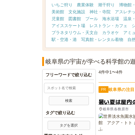
いちご狩り
農業体験
潮干狩り
博物館
美術館
文化施設
神社・寺院
アスレチ
児童館
図書館
プール
海水浴場
温泉
アイススケート場
レストラン・カフェ
プラネタリウム・天文台
カラオケ
アミ
駅・空港・港
写真館・レンタル着物
自
岐阜県の宇宙が学べる科学館の
4件中1〜4件
フリーワードで絞り込む
岐阜県の注目
PR
暑い夏は屋内
岐阜県各務原市
タグで絞り込む
タグを選択