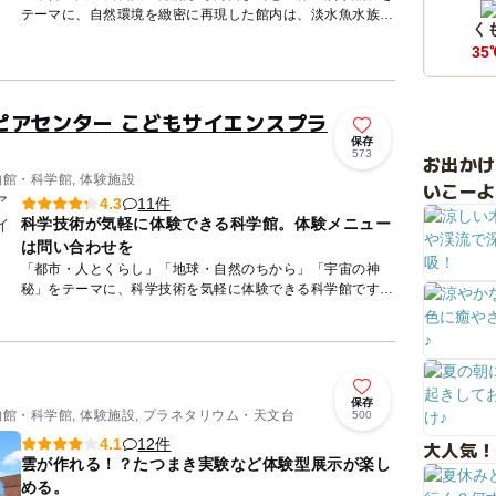
テーマに、自然環境を緻密に再現した館内は、淡水魚水族館
く
としては世界最大級！約220種、22000点の魚類や両生類、
35
植物な...
ピアセンター こどもサイエンスプラ
保存
573
お出か
物館・科学館, 体験施設
いこーよ
11件
4.3
科学技術が気軽に体験できる科学館。体験メニュー
は問い合わせを
「都市・人とくらし」「地球・自然のちから」「宇宙の神
秘」をテーマに、科学技術を気軽に体験できる科学館です。
パラボナアンテナのしくみや、電気を作る体験アイテム、科
学クイズなどで...
保存
物館・科学館, 体験施設, プラネタリウム・天文台
500
12件
4.1
大人気！
雲が作れる！？たつまき実験など体験型展示が楽し
める。