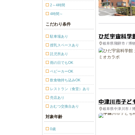
2～4時間
4時間～
こだわり条件
ひだ宇宙科学
駐車場あり
岐阜県飛騨市 / 
授乳スペースあり
託児所あり
雨の日でもOK
ベビーカーOK
飲食物持ち込みOK
レストラン（食堂）あり
売店あり
中津川市子ど
おむつ交換台あり
岐阜県中津川市 /
対象年齢
0歳