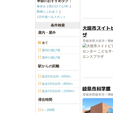
季節のおすすめタグ：
春休み
雨の日でもOK
動物とふれあう
1日中遊べるスポット
条件検索
大垣市スイト
屋内・屋外
ザ
岐阜県大垣市 / 博
全て
屋内の遊び場
屋外の遊び場
駅からの距離
徒歩5分以内（400m）
徒歩10分以内（800m）
岐阜市科学館
徒歩15分以内（1200m）
岐阜県岐阜市 / 博
滞在時間
1～2時間