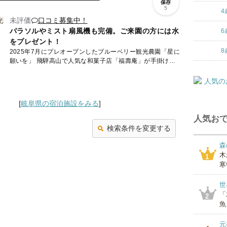
保存
5
4
未評価
口コミ募集中！
パラソルやミスト扇風機も完備。ご来園の方には水
6
をプレゼント！
8
2025年7月にプレオープンしたブルーベリー観光農園「星に
願いを」 飛騨高山で人気な和菓子店「福壽庵」が手掛ける
新たな観光スポットです。 7月から9月の期間、ブルーベ...
[
岐阜県の宿泊施設をみる
]
人気おで
検索条件を変更する
森
木
1
寒
世
「
2
魚
元