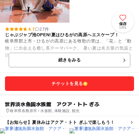
保存
1351
4.7
27件
じゃぶジャブ池OPEN!夏はひるがの高原へエスケープ！
岐阜県郡上市・ひるがの高原にある牧歌の里は、「花」と「動
物」に出会える癒し系テーマパーク。 暑い夏は名古屋の気温と
比べて５℃〜８℃低い標高約1000mの避暑地「ひるがの高原」
続きをみる
へエスケープ♪ ...
チケットを見る
世界淡水魚園水族館 アクア・トト ぎふ
岐阜県各務原市 / 水族館, 体験施設, 観光
【お知らせ】夏休みはアクア・トト ぎふで楽しもう！