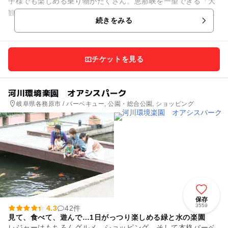
子様でも楽しめる乗り物がたくさん。恵那峡を一望できる「大
観覧車」や池の上をのんびりと走る「サイクルコースター」、
続きをみる
ミニ急流すべりの「ウォータ...
チケットを見る
河川環境楽園 オアシスパーク
岐阜県各務原市 / バーベキュー, 公園・総合公園, ショッピング
保存
3559
4.3
42件
見て、食べて、遊んで…1日がっつり楽しめる緑と水の楽園
レジャーはもちろんグルメ、ショッピング、そして本格バーベ