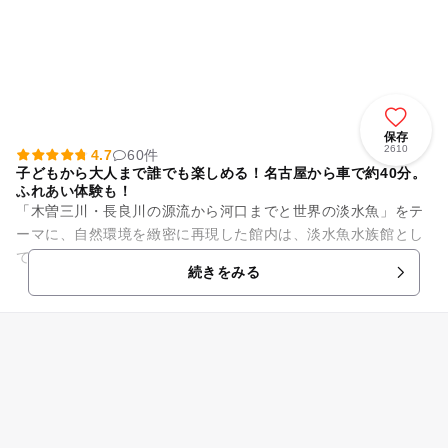
保存
2610
4.7
60件
子どもから大人まで誰でも楽しめる！名古屋から車で約40分。
ふれあい体験も！
「木曽三川・長良川の源流から河口までと世界の淡水魚」をテ
ーマに、自然環境を緻密に再現した館内は、淡水魚水族館とし
ては世界最大級！約220種、22000点の魚類や両生類、植物な
続きをみる
どを展示しています。...