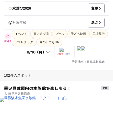
変更
水遊び2026
選ぶ
対象年齢
イベント
室内遊び場
プール
子ども映画
工場見学
注目！
アスレチック
雨の日でもOK
36°C
25°C
予報地点：岐阜県岐阜市
102件のスポット
暑い夏は屋内の水族館で楽しもう！
岐阜県各務原市