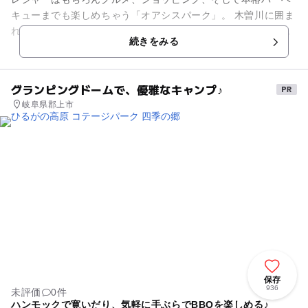
キューまでも楽しめちゃう「オアシスパーク」。 木曽川に囲ま
れた敷地内には、世界最大級の淡水魚水族館の「アクア・トト
続きをみる
ぎふ」、魚型の遊具や水...
グランピングドームで、優雅なキャンプ♪
岐阜県郡上市
保存
936
未評価
0件
ハンモックで寛いだり、気軽に手ぶらでBBQを楽しめる♪