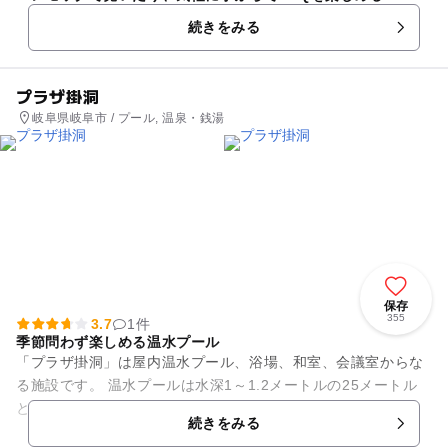
続きをみる
プラザ掛洞
岐阜県岐阜市 / プール, 温泉・銭湯
保存
355
3.7
1件
季節問わず楽しめる温水プール
「プラザ掛洞」は屋内温水プール、浴場、和室、会議室からな
る施設です。 温水プールは水深1～1.2メートルの25メートル
と、高低差5メートルを一気に滑り落ちる全長40メートルのス
続きをみる
パイラルスライダ...