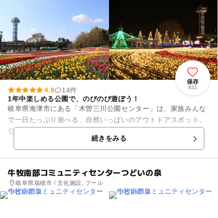
保存
832
4.9
14件
1年中楽しめる公園で、のびのび遊ぼう！
岐阜県海津市にある「木曽三川公園センター」は、家族みんな
で一日たっぷり遊べる、自然いっぱいのアウトドアスポット。
公園に入るとまず目に入るのは、季節ごとに色とりどりの花が
続きをみる
咲き誇る大花壇！春はチ...
牛牧南部コミュニティセンターつどいの泉
岐阜県瑞穂市 / 文化施設, プール