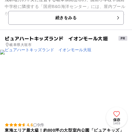
中学校に隣接する「国府B&G海洋センター」には、屋内プール
が設置されています。水深1.2mで6本のコースが並ぶ25メート
続きをみる
ルプールと、縦横1...
ピュアハートキッズランド イオンモール大垣
岐阜県大垣市
保存
1403
4.6
9件
東海エリア最大級！約800坪の大型室内公園「ピュアキッズ」