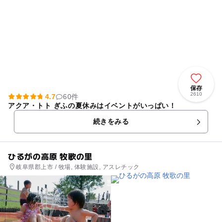
保存
2610
4.7
60件
アクア・トト ぎふの夏休みはイベントがいっぱい！
続きをみる
ひるがの高原 牧歌の里
岐阜県郡上市 / 牧場, 体験施設, アスレチック