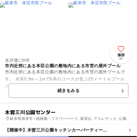
保存
86
未評価
0件
市内近郊にある本荘公園の敷地内にある市営の屋外プール
市内近郊にある本荘公園の敷地内にある市営の屋外プールで
す。 水深0.9m～1mで6本のコースが並ぶ25メートルプール
と、水深0.45m～0.5mの変形幼児用プールを備えています。
続きをみる
毎年7月中...
木曽三川公園センター
岐阜県海津市 / 植物園・フラワーパーク, 展望台, アスレチック, 公園・
総合公園
【開催中】木曽三川公園キッチンカーパーティー
AUTUMN2026