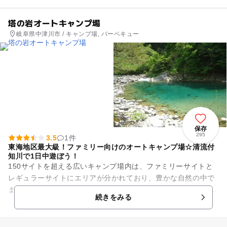
塔の岩オートキャンプ場
岐阜県中津川市 / キャンプ場, バーベキュー
保存
295
3.5
1件
東海地区最大級！ファミリー向けのオートキャンプ場☆清流付
知川で1日中遊ぼう！
150サイトを超える広いキャンプ場内は、ファミリーサイトと
レギュラーサイトにエリアが分かれており、豊かな自然の中で
まったりとした時間を過ごしていただけます！ 透明度が高いこ
続きをみる
とで有名な清流付知川...