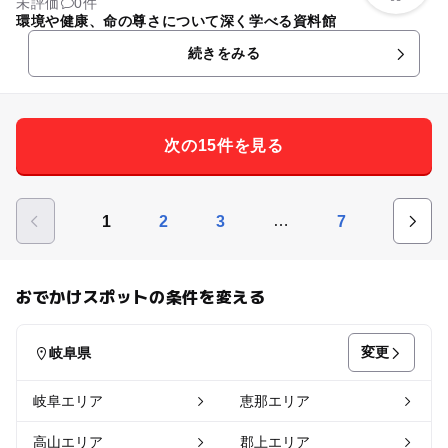
未評価
0件
環境や健康、命の尊さについて深く学べる資料館
続きをみる
次の15件を見る
…
1
2
3
7
おでかけスポットの条件を変える
変更
岐阜県
岐阜エリア
恵那エリア
高山エリア
郡上エリア