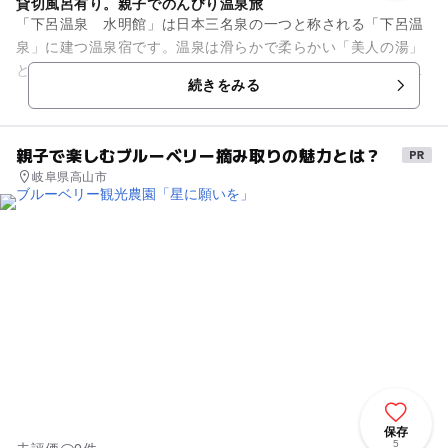
貸切風呂有り。親子でのんびり温泉旅
「下呂温泉 水明館」は日本三名泉の一つと称される「下呂温
泉」に建つ温泉宿です。温泉は滑らかで柔らかい「美人の湯」
として人気があります。貸切風呂は純和風檜のお風呂と、レト
続きをみる
ロ調の陶器のお風呂の2か所...
親子で楽しむブルーベリー摘み取りの魅力とは？
岐阜県高山市
保存
5