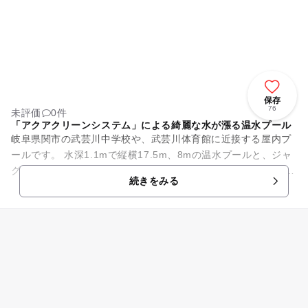
保存
76
未評価
0件
「アクアクリーンシステム」による綺麗な水が漲る温水プール
岐阜県関市の武芸川中学校や、武芸川体育館に近接する屋内プ
ールです。 水深1.1mで縦横17.5m、8mの温水プールと、ジャ
グジープールを備えています。 プールには電気分解で発生する
続きをみる
活性酸...