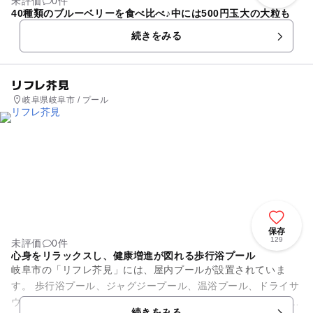
未評価
0件
40種類のブルーベリーを食べ比べ♪中には500円玉大の大粒も
続きをみる
リフレ芥見
岐阜県岐阜市 / プール
保存
129
未評価
0件
心身をリラックスし、健康増進が図れる歩行浴プール
岐阜市の「リフレ芥見」には、屋内プールが設置されていま
す。 歩行浴プール、ジャグジープール、温浴プール、ドライサ
ウナ、ミストサウナ、採暖室を備えています。 屋内にある温水
続きをみる