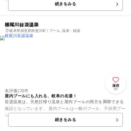
続きをみる
運営しています。もちろん個...
根尾川谷汲温泉
岐阜県揖斐郡揖斐川町 / プール, 温泉・銭湯
保存
68
未評価
0件
屋内プールにも入れる、岐阜の名湯！
谷汲温泉は、天然日帰り温泉と屋内プールの両方を満喫できる
施設となっています。 屋内プールは一般のプール、子供用プー
ル、歩行専用のプールがあり、泳ぐ方も健康増進のために水の
続きをみる
中を歩く方も快適に利用...