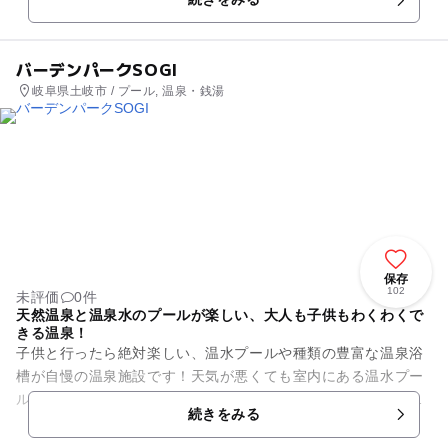
プールで、一年中天候...
バーデンパークSOGI
岐阜県土岐市 / プール, 温泉・銭湯
保存
102
未評価
0件
天然温泉と温泉水のプールが楽しい、大人も子供もわくわくで
きる温泉！
子供と行ったら絶対楽しい、温水プールや種類の豊富な温泉浴
槽が自慢の温泉施設です！天気が悪くても室内にある温水プー
ルなら安心、子供と一緒に体を動かして、楽しく一日過ごせま
続きをみる
すよ。異国に来たような素敵...