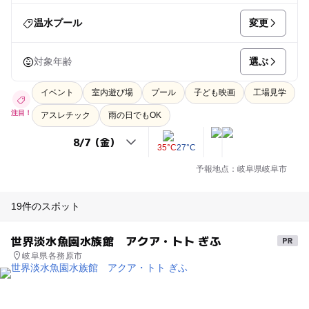
変更
温水プール
選ぶ
対象年齢
イベント
室内遊び場
プール
子ども映画
工場見学
注目！
アスレチック
雨の日でもOK
35°C
27°C
予報地点：岐阜県岐阜市
19件のスポット
世界淡水魚園水族館 アクア・トト ぎふ
岐阜県各務原市