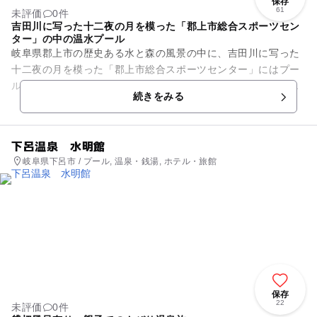
保存
61
未評価
0件
吉田川に写った十二夜の月を模った「郡上市総合スポーツセン
ター」の中の温水プール
岐阜県郡上市の歴史ある水と森の風景の中に、吉田川に写った
十二夜の月を模った「郡上市総合スポーツセンター」にはプー
ルが設置されています。屋内にある温水プールなので、一年中
続きをみる
天候を気にすることなく快適...
下呂温泉 水明館
岐阜県下呂市 / プール, 温泉・銭湯, ホテル・旅館
保存
22
未評価
0件