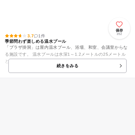
保存
352
3.7
1件
季節問わず楽しめる温水プール
「プラザ掛洞」は屋内温水プール、浴場、和室、会議室からな
る施設です。 温水プールは水深1～1.2メートルの25メートル
と、高低差5メートルを一気に滑り落ちる全長40メートルのス
続きをみる
パイラルスライダ...