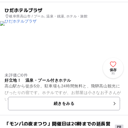
ひだホテルプラザ
岐阜県高山市 / プール, 温泉・銭湯, ホテル・旅館
保存
31
未評価
0件
好立地！ 温泉・プール付きホテル
高山駅から徒歩5分。駐車場も24時間無料と、飛騨高山観光に
ぴったりの宿です。ホテルですが、お部屋は小さなお子さんが
いてもすごしやすい和室もご用意。お風呂はお肌に優しい天然
続きをみる
温泉で、最上階の大浴場や...
「モンパの夜まつり」開催日は20時までの延長営