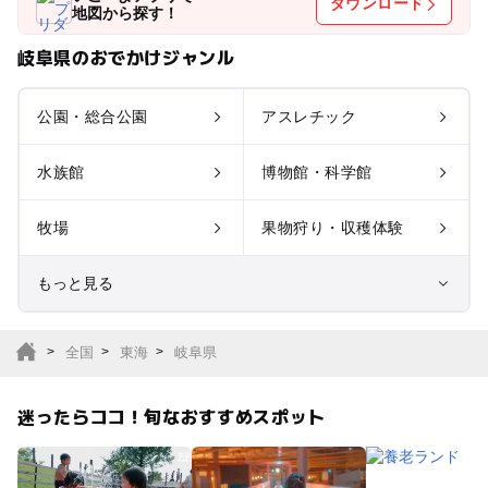
ダウンロード
地図から探す！
岐阜県のおでかけジャンル
公園・総合公園
アスレチック
水族館
博物館・科学館
牧場
果物狩り・収穫体験
もっと見る
室内遊び場
遊園地
全国
東海
岐阜県
テーマパーク
動物園
迷ったらココ！旬なおすすめスポット
サファリパーク
植物園・フラワーパー
ク