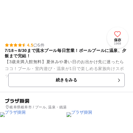
保存
1968
4.5
5件
7/18～8/30まで流水プール毎日営業！ボールプールに温泉、夕
飯まで完結！
【3歳未満入館無料】夏休みや暑い日のお出かけ先に迷ったら
ココ！プール・室内遊び・温泉が1日で楽しめる家族向けスポ
ット 「夏休み、子どもをどこへ連れて行こう？」 「暑い日や
続きをみる
雨の日でも思いき...
プラザ掛洞
岐阜県岐阜市 / プール, 温泉・銭湯